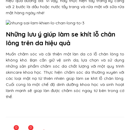
hiệu quả dưỡng da. Vì vậy, hãy thực hiện tẩy trang kỹ càng
với 2 bước là dầu hoặc nước tẩy trang và rửa mặt với sữa rửa
mặt hàng ngày nhé!
Những lưu ý giúp làm se khít lỗ chân
lông trên da hiệu quả
Muốn chăm sóc và cải thiện một làn da có lỗ chân lông to
không khó. Bạn cần giữ vệ sinh da, lựa chọn và sử dụng
những sản phẩm chăm sóc da chất lượng với một quy trình
skincare khoa học. Thực hiện chăm sóc da thường xuyên với
các loại mặt nạ từ thiên nhiên giúp làm se khít lỗ chân lông.
Cuối cùng là một chế độ dinh dưỡng khoa học và sinh hoạt
lành mạnh sẽ giúp làn được chăm sóc ngay từ bên trong cơ
thể.
0
0