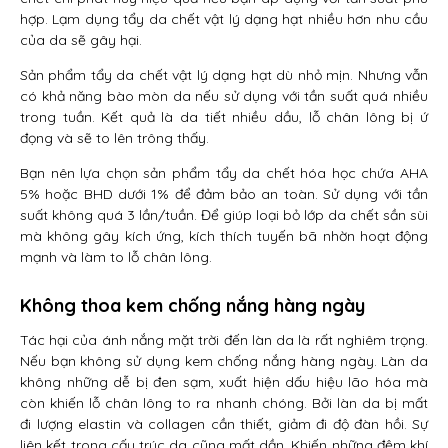
hợp. Lạm dụng tẩy da chết vật lý dạng hạt nhiều hơn nhu cầu
của da sẽ gây hại.
Sản phẩm tẩy da chết vật lý dạng hạt dù nhỏ mịn. Nhưng vẫn
có khả năng bào mòn da nếu sử dụng với tần suất quá nhiều
trong tuần. Kết quả là da tiết nhiều dầu, lỗ chân lông bị ứ
đọng và sẽ to lên trông thấy.
Bạn nên lựa chọn sản phẩm tẩy da chết hóa học chứa AHA
5% hoặc BHD dưới 1% để đảm bảo an toàn. Sử dụng với tần
suất không quá 3 lần/tuần. Để giúp loại bỏ lớp da chết sần sùi
mà không gây kích ứng, kích thích tuyến bã nhờn hoạt động
mạnh và làm to lỗ chân lông.
Không thoa kem chống nắng hàng ngày
Tác hại của ánh nắng mặt trời đến làn da là rất nghiêm trọng.
Nếu bạn không sử dụng kem chống nắng hàng ngày. Làn da
không những dễ bị đen sạm, xuất hiện dấu hiệu lão hóa mà
còn khiến lỗ chân lông to ra nhanh chóng. Bởi làn da bị mất
đi lượng elastin và collagen cần thiết, giảm đi độ đàn hồi. Sự
liên kết trong cấu trúc da cũng mất dần. Khiến những đệm khí