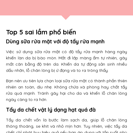
Top 5 sai lầm phổ biến
Dùng sữa rửa mặt với độ tẩy rửa mạnh
Việc sử dụng sữa rửa mặt có độ tẩy rửa mạnh hàng ngày
khiến làn da bị bào mòn. Mất đi lớp màng ẩm tự nhiên, gây
mất cân bằng độ trên da. Khiến da tự động sản sinh nhiều
dầu nhờn, lỗ chân lông bị ứ đọng và to ra trông thấy.
Bạn nên ưu tiên lựa chọn loại sữa rửa mặt có thành phần thiên
nhiên an toàn, dịu nhẹ. Không chứa xà phòng hay chất tẩy
rửa quá mạnh. Tránh gây hại cho da và khiến lỗ chân lông
ngày càng to ra hơn.
Tẩy da chết vật lý dạng hạt quá đà
Tẩy da chết vốn là bước làm sạch da, giúp lỗ chân lông
thông thoáng, se khít và nhỏ mịn hơn. Tuy nhiên, việc tẩy da
chết chỉ phát huy hiệu quả nếu bạn áp dụng với tần suất phù