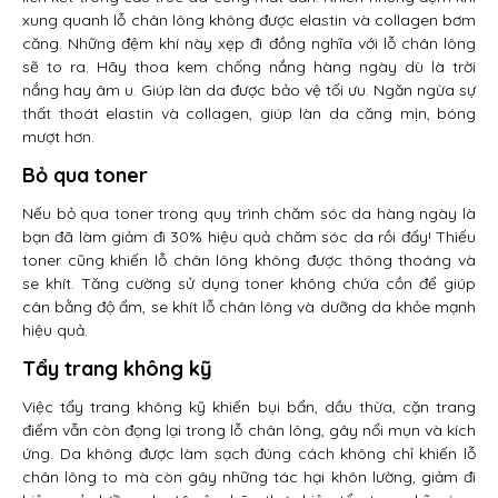
xung quanh lỗ chân lông không được elastin và collagen bơm
căng. Những đệm khí này xẹp đi đồng nghĩa với lỗ chân lông
sẽ to ra. Hãy thoa kem chống nắng hàng ngày dù là trời
nắng hay âm u. Giúp làn da được bảo vệ tối ưu. Ngăn ngừa sự
thất thoát elastin và collagen, giúp làn da căng mịn, bóng
mượt hơn.
Bỏ qua toner
Nếu bỏ qua toner trong quy trình chăm sóc da hàng ngày là
bạn đã làm giảm đi 30% hiệu quả chăm sóc da rồi đấy! Thiếu
toner cũng khiến lỗ chân lông không được thông thoáng và
se khít. Tăng cường sử dụng toner không chứa cồn để giúp
cân bằng độ ẩm, se khít lỗ chân lông và dưỡng da khỏe mạnh
hiệu quả.
Tẩy trang không kỹ
Việc tẩy trang không kỹ khiến bụi bẩn, dầu thừa, cặn trang
điểm vẫn còn đọng lại trong lỗ chân lông, gây nổi mụn và kích
ứng. Da không được làm sạch đúng cách không chỉ khiến lỗ
chân lông to mà còn gây những tác hại khôn lường, giảm đi