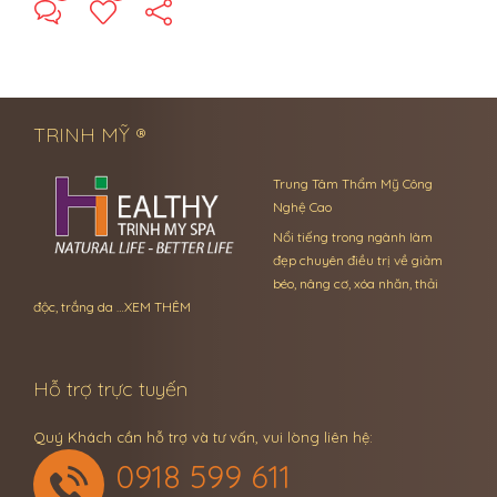
← Previous Post
Next Post →
TRINH MỸ ®
Trung Tâm Thẩm Mỹ Công
Nghệ Cao
Nổi tiếng trong ngành làm
đẹp chuyên điều trị về giảm
béo, nâng cơ, xóa nhăn, thải
độc, trắng da …
XEM THÊM
Hỗ trợ trực tuyến
Quý Khách cần hỗ trợ và tư vấn, vui lòng liên hệ:
0918 599 611