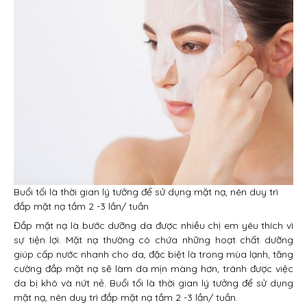
Buổi tối là thời gian lý tưởng để sử dụng mặt nạ, nên duy trì
đắp mặt nạ tầm 2 -3 lần/ tuần
Đắp mặt nạ là bước dưỡng da được nhiều chị em yêu thích vì
sự tiện lợi. Mặt nạ thường có chứa những hoạt chất dưỡng
giúp cấp nước nhanh cho da, đặc biệt là trong mùa lạnh, tăng
cường đắp mặt nạ sẽ làm da mịn màng hơn, tránh được việc
da bị khô và nứt nẻ. Buổi tối là thời gian lý tưởng để sử dụng
mặt nạ, nên duy trì đắp mặt nạ tầm 2 -3 lần/ tuần.