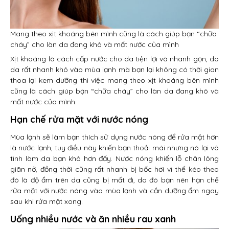
Mang theo xịt khoáng bên mình cũng là cách giúp bạn “chữa
cháy” cho làn da đang khô và mất nước của mình
Xịt khoáng là cách cấp nước cho da tiện lợi và nhanh gọn, do
da rất nhanh khô vào mùa lạnh mà bạn lại không có thời gian
thoa lại kem dưỡng thì việc mang theo xịt khoáng bên mình
cũng là cách giúp bạn “chữa cháy” cho làn da đang khô và
mất nước của mình.
Hạn chế rửa mặt với nước nóng
Mùa lạnh sẽ làm bạn thích sử dụng nước nóng để rửa mặt hơn
là nước lạnh, tuy điều này khiến bạn thoải mái nhưng nó lại vô
tình làm da bạn khô hơn đấy. Nước nóng khiến lỗ chân lông
giãn nở, đồng thời cũng rất nhanh bị bốc hơi vì thế kéo theo
đó là độ ẩm trên da cũng bị mất đi, do đó bạn nên hạn chế
rửa mặt với nước nóng vào mùa lạnh và cần dưỡng ẩm ngay
sau khi rửa mặt xong.
Uống nhiều nước và ăn nhiều rau xanh