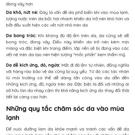
đóng vảy hơn
Da khô, nứt nẻ:
Đây là vấn đề da phổ biến khi vào mùa lạnh,
lượng nước trên da bốc hơi nhanh khiến da trở nên khô hơn và
bắt đầu xuất hiện các vết nứt nhỏ trên da.
Da bong tróc:
Khi không đủ độ ẩm trên da, da cũng sẽ dễ
bong tróc, đóng vảy. Điều này khiến da trở nên kém mịn
màng và đặc biệt khi trang điểm, lớp nền sẽ bị đọng vào các
vết nẻ trên da tạo nên hiện tượng “mốc phấn” kém thẩm mỹ.
Da dễ kích ứng, đỏ, ngứa:
Mất đi độ ẩm tự nhiên, đồng nghĩa
với hàng rào bảo vệ da cũng bị suy yếu. Từ đó các tác nhân
từ môi trường có thể dễ dàng tấn công vào da dẫn đến
những kích ứng, đỏ, ngứa trên da. Đặc biệt là đối với những ai
sở hữu làn da nhạy cảm thì khả năng kích ứng do thay đổi thời
tiết lại càng cao hơn.
Những quy tắc chăm sóc da vào mùa
lạnh
Để nuôi dưỡng làm da khỏe mạnh và tránh các vấn đề da