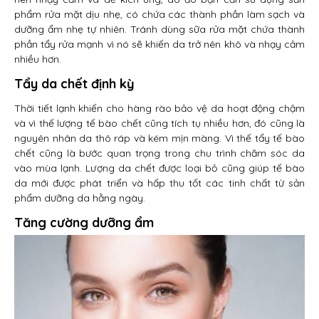
phẩm rửa mặt dịu nhẹ, có chứa các thành phần làm sạch và
dưỡng ẩm nhẹ tự nhiên. Tránh dùng sữa rửa mặt chứa thành
phần tẩy rửa mạnh vì nó sẽ khiến da trở nên khô và nhạy cảm
nhiều hơn.
Tẩy da chết định kỳ
Thời tiết lạnh khiến cho hàng rào bảo vệ da hoạt động chậm
và vì thế lượng tế bào chết cũng tích tụ nhiều hơn, đó cũng là
nguyên nhân da thô ráp và kém mịn màng. Vì thế tẩy tế bào
chết cũng là bước quan trọng trong chu trình chăm sóc da
vào mùa lạnh. Lượng da chết được loại bỏ cũng giúp tế bào
da mới được phát triển và hấp thu tốt các tinh chất từ sản
phẩm dưỡng da hằng ngày.
Tăng cường dưỡng ẩm