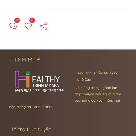
0
0
← Previous Post
Next Post →
TRINH MỸ ®
Trung Tâm Thẩm Mỹ Công
Nghệ Cao
Nổi tiếng trong ngành làm
đẹp chuyên điều trị về giảm
béo, nâng cơ, xóa nhăn, thải
độc, trắng da …
XEM THÊM
Hỗ trợ trực tuyến