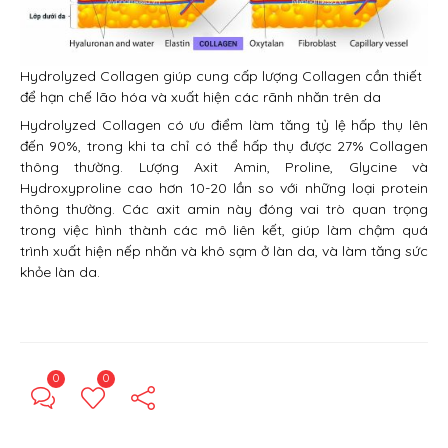
Hydrolyzed Collagen giúp cung cấp lượng Collagen cần thiết
để hạn chế lão hóa và xuất hiện các rãnh nhăn trên da
Hydrolyzed Collagen có ưu điểm làm tăng tỷ lệ hấp thụ lên
đến 90%, trong khi ta chỉ có thể hấp thụ được 27% Collagen
thông thường. Lượng Axit Amin, Proline, Glycine và
Hydroxyproline cao hơn 10-20 lần so với những loại protein
thông thường. Các axit amin này đóng vai trò quan trọng
trong việc hình thành các mô liên kết, giúp làm chậm quá
trình xuất hiện nếp nhăn và khô sạm ở làn da, và làm tăng sức
khỏe làn da.
0
0