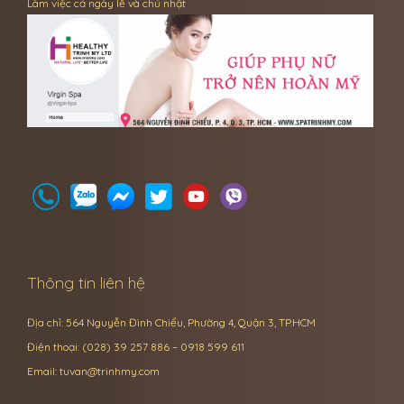
Làm việc cả ngày lễ và chủ nhật
Thông tin liên hệ
Địa chỉ: 564 Nguyễn Đình Chiểu, Phường 4, Quận 3, TP.HCM
Điện thoại: (028) 39 257 886 – 0918 599 611
Email:
tuvan@trinhmy.com