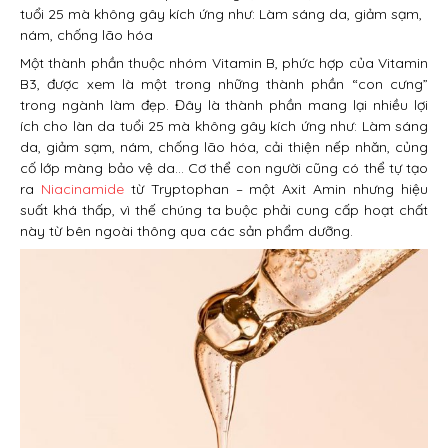
tuổi 25 mà không gây kích ứng như: Làm sáng da, giảm sạm,
nám, chống lão hóa
Một thành phần thuộc nhóm Vitamin B, phức hợp của Vitamin
B3, được xem là một trong những thành phần “con cưng”
trong ngành làm đẹp. Đây là thành phần mang lại nhiều lợi
ích cho làn da tuổi 25 mà không gây kích ứng như: Làm sáng
da, giảm sạm, nám, chống lão hóa, cải thiện nếp nhăn, củng
cố lớp màng bảo vệ da… Cơ thể con người cũng có thể tự tạo
ra
Niacinamide
từ Tryptophan – một Axit Amin nhưng hiệu
suất khá thấp, vì thế chúng ta buộc phải cung cấp hoạt chất
này từ bên ngoài thông qua các sản phẩm dưỡng.