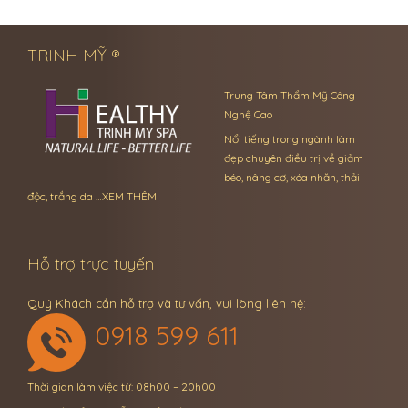
← Previous Post
Next Post →
TRINH MỸ ®
Trung Tâm Thẩm Mỹ Công
Nghệ Cao
Nổi tiếng trong ngành làm
đẹp chuyên điều trị về giảm
béo, nâng cơ, xóa nhăn, thải
độc, trắng da …
XEM THÊM
Hỗ trợ trực tuyến
Quý Khách cần hỗ trợ và tư vấn, vui lòng liên hệ:
0918 599 611
Thời gian làm việc từ: 08h00 – 20h00