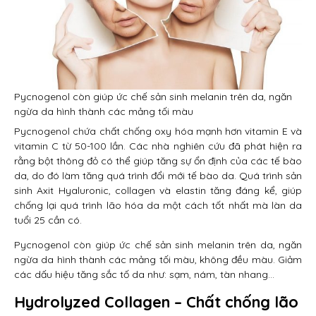
Pycnogenol còn giúp ức chế sản sinh melanin trên da, ngăn
ngừa da hình thành các mảng tối màu
Pycnogenol chứa chất chống oxy hóa mạnh hơn vitamin E và
vitamin C từ 50-100 lần. Các nhà nghiên cứu đã phát hiện ra
rằng bột thông đỏ có thể giúp tăng sự ổn định của các tế bào
da, do đó làm tăng quá trình đổi mới tế bào da. Quá trình sản
sinh Axit Hyaluronic, collagen và elastin tăng đáng kể, giúp
chống lại quá trình lão hóa da một cách tốt nhất mà làn da
tuổi 25 cần có.
Pycnogenol còn giúp ức chế sản sinh melanin trên da, ngăn
ngừa da hình thành các mảng tối màu, không đều màu. Giảm
các dấu hiệu tăng sắc tố da như: sạm, nám, tàn nhang…
Hydrolyzed Collagen – Chất chống lão