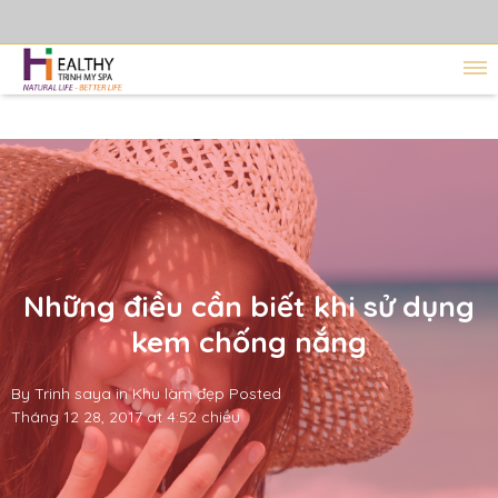
Những điều cần biết khi sử dụng
kem chống nắng
By
Trinh saya
in
Khu làm đẹp
Posted
Tháng 12 28, 2017 at 4:52 chiều