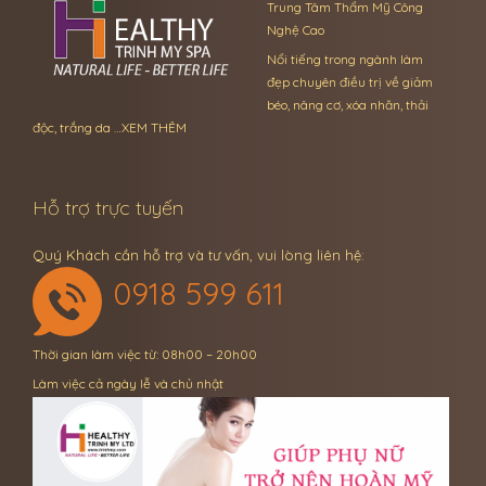
Trung Tâm Thẩm Mỹ Công
Nghệ Cao
Nổi tiếng trong ngành làm
đẹp chuyên điều trị về giảm
béo, nâng cơ, xóa nhăn, thải
độc, trắng da …
XEM THÊM
Hỗ trợ trực tuyến
Quý Khách cần hỗ trợ và tư vấn, vui lòng liên hệ:
0918 599 611
Thời gian làm việc từ: 08h00 – 20h00
Làm việc cả ngày lễ và chủ nhật