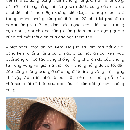
kiệm mà sử dụng lượng ít kem chống nắng. Chị em phải lưu ý,
dù trời mát hay nắng thì lượng kem được cung cấp cho da
phải đều như nhau. Bạn không biết được lúc này chúc ta ở
trong phòng nhưng cũng có thể sau 20 phút lại phải đi ra
ngoài nắng, vì thế hãy đảm bảo lượng kem 1 lần bôi. Trường
hợp bôi ít, bôi cho có cũng chẳng đem lại tác dụng gì mà
cũng chỉ mất thời gian của các bạn thêm thôi.
– Một ngày một lần bôi kem: Đây là sai lầm mà bất cứ ai
dùng kem chống nắng cũng mắc phải, một lần bôi kem vào
buổi sáng chỉ có tác dụng chống nắng cho làn da của chúng
ta trong vòng vài giờ mà thôi. Kem chống nắng dù có tốt đến
đâu cũng không bao giờ sử dụng được trong vòng một ngày
như vậy. Cách tốt nhất là bạn hãy kiểm tra hướng dẫn của
nhà sản xuất để biết sau bao lâu thì cần bôi lại kem chống
nắng.