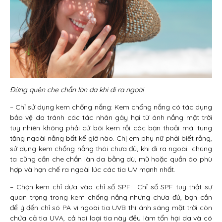
Đừng quên che chắn làn da khi đi ra ngoài
– Chỉ sử dụng kem chống nắng: Kem chống nắng có tác dụng
bảo vệ da tránh các tác nhân gây hại từ ánh nắng mặt trời
tuy nhiên không phải cứ bôi kem rồi các bạn thoải mái tung
tăng ngoài nắng bất kể giờ nào. Chị em phụ nữ phải biết rằng,
sử dụng kem chống nắng thôi chưa đủ, khi đi ra ngoài chúng
ta cũng cần che chắn làn da bằng dù, mũ hoặc quần áo phù
hợp và hạn chế ra ngoài lúc các tia UV mạnh nhất.
– Chọn kem chỉ dựa vào chỉ số SPF: Chỉ số SPF tuy thật sự
quan trọng trong kem chống nắng nhưng chưa đủ, bạn cần
để ý đến chỉ só PA vì ngoài tia UVB thì ánh sáng mặt trời còn
chứa cả tia UVA, cả hai loại tia này đều làm tổn hại da và có