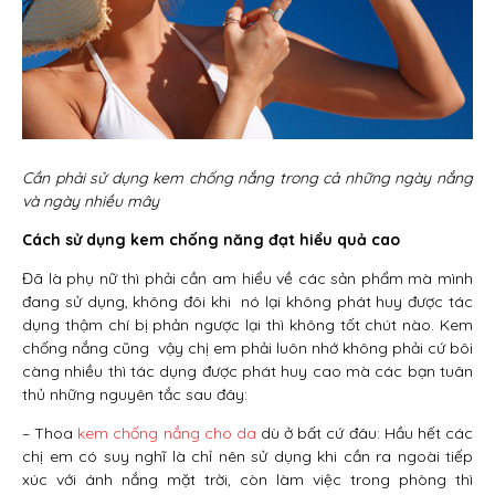
Cần phải sử dụng kem chống nắng trong cả những ngày nắng
và ngày nhiều mây
Cách sử dụng kem chống năng đạt hiểu quả cao
Đã là phụ nữ thì phải cần am hiểu về các sản phẩm mà mình
đang sử dụng, không đôi khi nó lại không phát huy được tác
dụng thậm chí bị phản ngược lại thì không tốt chút nào. Kem
chống nắng cũng vậy chị em phải luôn nhớ không phải cứ bôi
càng nhiều thì tác dụng được phát huy cao mà các bạn tuân
thủ những nguyên tắc sau đây:
– Thoa
kem chống nắng cho da
dù ở bất cứ đâu: Hầu hết các
chị em có suy nghĩ là chỉ nên sử dụng khi cần ra ngoài tiếp
xúc với ánh nắng mặt trời, còn làm việc trong phòng thì