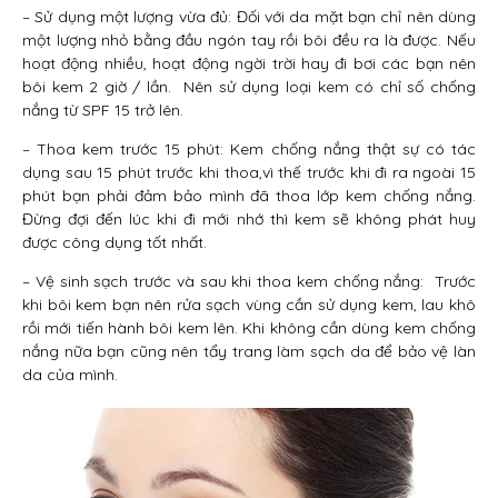
– Sử dụng một lượng vừa đủ: Đối với da mặt bạn chỉ nên dùng
một lượng nhỏ bằng đầu ngón tay rồi bôi đều ra là được. Nếu
hoạt động nhiều, hoạt động ngời trời hay đi bơi các bạn nên
bôi kem 2 giờ / lần. Nên sử dụng loại kem có chỉ số chống
nắng từ SPF 15 trở lên.
– Thoa kem trước 15 phút: Kem chống nắng thật sự có tác
dụng sau 15 phút trước khi thoa,vì thế trước khi đi ra ngoài 15
phút bạn phải đảm bảo mình đã thoa lớp kem chống nắng.
Đừng đợi đến lúc khi đi mới nhớ thì kem sẽ không phát huy
được công dụng tốt nhất.
– Vệ sinh sạch trước và sau khi thoa kem chống nắng: Trước
khi bôi kem bạn nên rửa sạch vùng cần sử dụng kem, lau khô
rồi mới tiến hành bôi kem lên. Khi không cần dùng kem chống
nắng nữa bạn cũng nên tẩy trang làm sạch da để bảo vệ làn
da của mình.