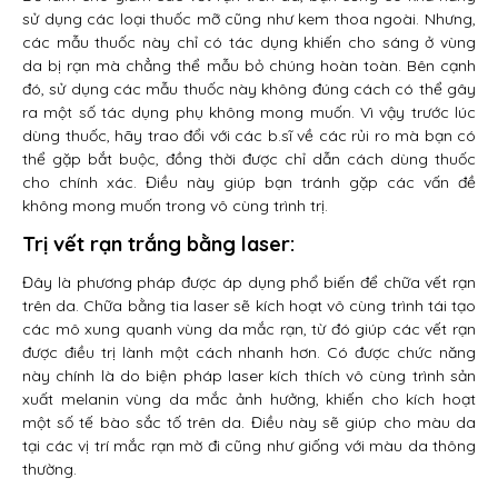
sử dụng các loại thuốc mỡ cũng như kem thoa ngoài. Nhưng,
các mẫu thuốc này chỉ có tác dụng khiến cho sáng ở vùng
da bị rạn mà chẳng thể mẫu bỏ chúng hoàn toàn. Bên cạnh
đó, sử dụng các mẫu thuốc này không đúng cách có thể gây
ra một số tác dụng phụ không mong muốn. Vì vậy trước lúc
dùng thuốc, hãy trao đổi với các b.sĩ về các rủi ro mà bạn có
thể gặp bắt buộc, đồng thời được chỉ dẫn cách dùng thuốc
cho chính xác. Điều này giúp bạn tránh gặp các vấn đề
không mong muốn trong vô cùng trình trị.
Trị vết rạn trắng bằng laser:
Đây là phương pháp được áp dụng phổ biến để chữa vết rạn
trên da. Chữa bằng tia laser sẽ kích hoạt vô cùng trình tái tạo
các mô xung quanh vùng da mắc rạn, từ đó giúp các vết rạn
được điều trị lành một cách nhanh hơn. Có được chức năng
này chính là do biện pháp laser kích thích vô cùng trình sản
xuất melanin vùng da mắc ảnh hưởng, khiến cho kích hoạt
một số tế bào sắc tố trên da. Điều này sẽ giúp cho màu da
tại các vị trí mắc rạn mờ đi cũng như giống với màu da thông
thường.