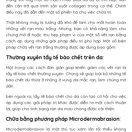
đến cản trở quá trình sản xuất collagen trong cơ thể. Chính
điều này đã dẫn đến một số phiền hà cho việc chữa trị.
Thật không may là tương đối khó để làm cho mất hoàn toàn
những vết rạn màu trắng. Nhưng, bạn có khả năng làm cho
chúng mờ đi hoặc thu hẹp phạm vi của một số vết rạn bằng
cách áp dụng những giải pháp điều trị phù hợp. Một số biện
pháp chữa vết rạn trắng thường được áp dụng bao gồm:
Thường xuyên tẩy tế bào chết trên da:
Một trong các cách đơn giản giúp khiến giảm các vết rạn là
tẩy tế bào chết thường xuyên. Chúng sẽ giúp loại bỏ những tế
bào chết dư thừa ở những ở vùng da mắc rạn, làm chúng mờ
dần.
bên ngoài ra, tẩy tế bào chết cho da còn tạo cơ hội cho việc
áp dụng các giải pháp trị khác được diễn ra một cách thuận
lợi, giúp cho tình trạng rạn da mau chóng được cải thiện.
Chữa bằng phương pháp Microdermabrasion:
Microdermabrasion là một thủ tục xâm lấn tối thiểu không