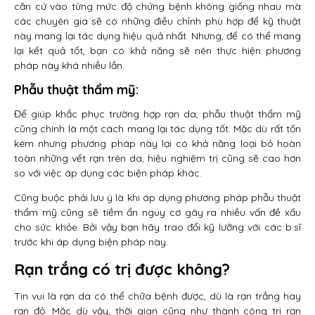
căn cứ vào từng mức độ chứng bệnh không giống nhau mà
các chuyên gia sẽ có những điều chỉnh phù hợp để kỹ thuật
này mang lại tác dụng hiệu quả nhất. Nhưng, để có thể mang
lại kết quả tốt, bạn có khả năng sẽ nên thực hiện phương
pháp này khá nhiều lần.
Phẫu thuật thẩm mỹ:
Để giúp khắc phục trường hợp rạn da, phẫu thuật thẩm mỹ
cũng chính là một cách mang lại tác dụng tốt. Mặc dù rất tốn
kém nhưng phương pháp này lại có khả năng loại bỏ hoàn
toàn những vết rạn trên da, hiệu nghiệm trị cũng sẽ cao hơn
so với việc áp dụng các biện pháp khác.
Cũng buộc phải lưu ý là khi áp dụng phương pháp phẫu thuật
thẩm mỹ cũng sẽ tiềm ẩn nguy cơ gây ra nhiều vấn đề xấu
cho sức khỏe. Bởi vậy bạn hãy trao đổi kỹ lưỡng với các b.sĩ
trước khi áp dụng biện pháp này.
Rạn trắng có trị được không?
Tin vui là rạn da có thể chữa bệnh được, dù là rạn trắng hay
rạn đỏ. Mặc dù vậy, thời gian cũng như thành công trị rạn