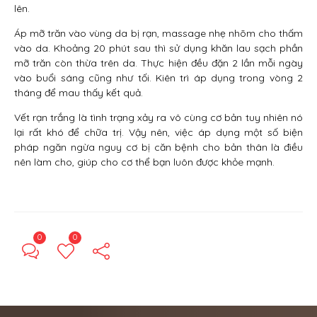
lên.
Áp mỡ trăn vào vùng da bị rạn, massage nhẹ nhõm cho thấm
vào da. Khoảng 20 phút sau thì sử dụng khăn lau sạch phần
mỡ trăn còn thừa trên da. Thực hiện đều đặn 2 lần mỗi ngày
vào buổi sáng cũng như tối. Kiên trì áp dụng trong vòng 2
tháng để mau thấy kết quả.
Vết rạn trắng là tình trạng xảy ra vô cùng cơ bản tuy nhiên nó
lại rất khó để chữa trị. Vậy nên, việc áp dụng một số biện
pháp ngăn ngừa nguy cơ bị căn bệnh cho bản thân là điều
nên làm cho, giúp cho cơ thể bạn luôn được khỏe mạnh.
0
0
← Previous Post
Next Post →