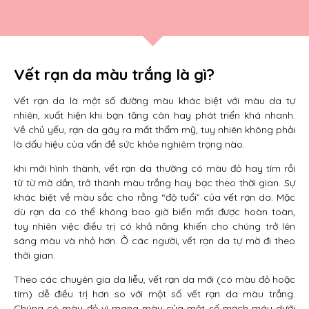
Vết rạn da màu trắng là gì?
Vết rạn da là một số đường màu khác biệt với màu da tự
nhiên, xuất hiện khi bạn tăng cân hay phát triển khá nhanh.
Về chủ yếu, rạn da gây ra mất thẩm mỹ, tuy nhiên không phải
là dấu hiệu của vấn đề sức khỏe nghiêm trọng nào.
khi mới hình thành, vết rạn da thường có màu đỏ hay tím rồi
từ từ mờ dần, trở thành màu trắng hay bạc theo thời gian. Sự
khác biệt về màu sắc cho rằng “độ tuổi” của vết rạn da. Mặc
dù rạn da có thể không bao giờ biến mất được hoàn toàn,
tuy nhiên việc điều trị có khả năng khiến cho chúng trở lên
sáng màu và nhỏ hơn. Ở các người, vết rạn da tự mờ đi theo
thời gian.
Theo các chuyên gia da liễu, vết rạn da mới (có màu đỏ hoặc
tím) dễ điều trị hơn so với một số vết rạn da màu trắng.
Chúng có màu đỏ vì mang màu của một số mạch máu dưới