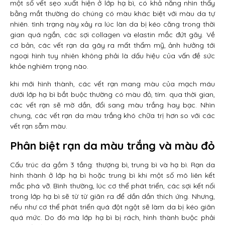
một số vết sẹo xuất hiện ở lớp hạ bì, có khả năng nhìn thấy
bằng mắt thường do chúng có màu khác biệt với màu da tự
nhiên. tình trạng này xảy ra lúc làn da bị kéo căng trong thời
gian quá ngắn, các sợi collagen và elastin mắc đứt gãy. Về
cơ bản, các vết rạn da gây ra mất thẩm mỹ, ảnh hưởng tới
ngoại hình tuy nhiên không phải là dấu hiệu của vấn đề sức
khỏe nghiêm trọng nào.
khi mới hình thành, các vết rạn mang màu của mạch máu
dưới lớp hạ bì bắt buộc thường có màu đỏ, tím. qua thời gian,
các vết rạn sẽ mờ dần, đổi sang màu trắng hay bạc. Nhìn
chung, các vết rạn da màu trắng khó chữa trị hơn so với các
vết rạn sẫm màu.
Phân biệt rạn da màu trắng và màu đỏ
Cấu trúc da gồm 3 tầng: thượng bì, trung bì và hạ bì. Rạn da
hình thành ở lớp hạ bì hoặc trung bì khi một số mô liên kết
mắc phá vỡ. Bình thường, lúc cơ thể phát triển, các sợi kết nối
trong lớp hạ bì sẽ từ từ giãn ra để dần dần thích ứng. Nhưng,
nếu như cơ thể phát triển quá đột ngột sẽ làm da bị kéo giãn
quá mức. Do đó mà lớp hạ bì bị rách, hình thành buộc phải