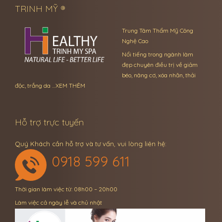
TRINH MỸ ®
Trung Tâm Thẩm Mỹ Công
Nghệ Cao
Nổi tiếng trong ngành làm
đẹp chuyên điều trị về giảm
béo, nâng cơ, xóa nhăn, thải
độc, trắng da …
XEM THÊM
Hỗ trợ trực tuyến
Quý Khách cần hỗ trợ và tư vấn, vui lòng liên hệ:
0918 599 611
Thời gian làm việc từ: 08h00 – 20h00
Làm việc cả ngày lễ và chủ nhật