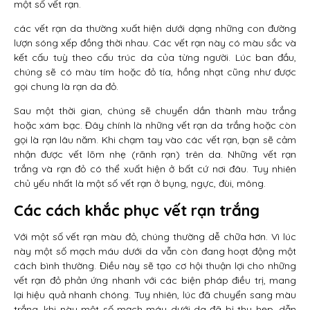
một số vết rạn.
các vết rạn da thường xuất hiện dưới dạng những con đường
lượn sóng xếp đồng thời nhau. Các vết rạn này có màu sắc và
kết cấu tuỳ theo cấu trúc da của từng người. Lúc ban đầu,
chúng sẽ có màu tím hoặc đỏ tía, hồng nhạt cũng như được
gọi chung là rạn da đỏ.
Sau một thời gian, chúng sẽ chuyển dần thành màu trắng
hoặc xám bạc. Đây chính là những vết rạn da trắng hoặc còn
gọi là rạn lâu năm. Khi chạm tay vào các vết rạn, bạn sẽ cảm
nhận được vết lõm nhẹ (rãnh rạn) trên da. Những vết rạn
trắng và rạn đỏ có thể xuất hiện ở bất cứ nơi đâu. Tuy nhiên
chủ yếu nhất là một số vết rạn ở bụng, ngực, đùi, mông.
Các cách khắc phục vết rạn trắng
Với một số vết rạn màu đỏ, chúng thường dễ chữa hơn. Vì lúc
này một số mạch máu dưới da vẫn còn đang hoạt động một
cách bình thường. Điều này sẽ tạo cơ hội thuận lợi cho những
vết rạn đỏ phản ứng nhanh với các biện pháp điều trị, mang
lại hiệu quả nhanh chóng. Tuy nhiên, lúc đã chuyển sang màu
trắng, khi này một số mạch máu dưới da đã bị thu hẹp, dẫn