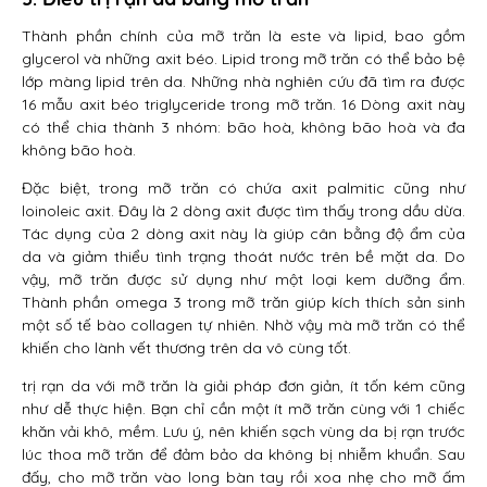
Thành phần chính của mỡ trăn là este và lipid, bao gồm
glycerol và những axit béo. Lipid trong mỡ trăn có thể bảo bệ
lớp màng lipid trên da. Những nhà nghiên cứu đã tìm ra được
16 mẫu axit béo triglyceride trong mỡ trăn. 16 Dòng axit này
có thể chia thành 3 nhóm: bão hoà, không bão hoà và đa
không bão hoà.
Đặc biệt, trong mỡ trăn có chứa axit palmitic cũng như
loinoleic axit. Đây là 2 dòng axit được tìm thấy trong dầu dừa.
Tác dụng của 2 dòng axit này là giúp cân bằng độ ẩm của
da và giảm thiểu tình trạng thoát nước trên bề mặt da. Do
vậy, mỡ trăn được sử dụng như một loại kem dưỡng ẩm.
Thành phần omega 3 trong mỡ trăn giúp kích thích sản sinh
một số tế bào collagen tự nhiên. Nhờ vậy mà mỡ trăn có thể
khiến cho lành vết thương trên da vô cùng tốt.
trị rạn da với mỡ trăn là giải pháp đơn giản, ít tốn kém cũng
như dễ thực hiện. Bạn chỉ cần một ít mỡ trăn cùng với 1 chiếc
khăn vải khô, mềm. Lưu ý, nên khiến sạch vùng da bị rạn trước
lúc thoa mỡ trăn để đảm bảo da không bị nhiễm khuẩn. Sau
đấy, cho mỡ trăn vào long bàn tay rồi xoa nhẹ cho mỡ ấm