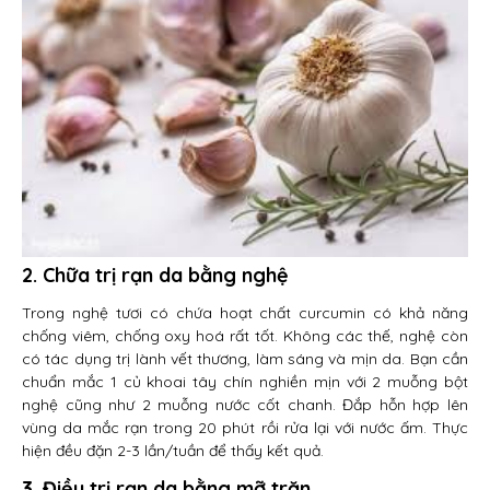
2. Chữa trị rạn da bằng nghệ
Trong nghệ tươi có chứa hoạt chất curcumin có khả năng
chống viêm, chống oxy hoá rất tốt. Không các thế, nghệ còn
có tác dụng trị lành vết thương, làm sáng và mịn da. Bạn cần
chuẩn mắc 1 củ khoai tây chín nghiền mịn với 2 muỗng bột
nghệ cũng như 2 muỗng nước cốt chanh. Đắp hỗn hợp lên
vùng da mắc rạn trong 20 phút rồi rửa lại với nước ấm. Thực
hiện đều đặn 2-3 lần/tuần để thấy kết quả.
3. Điều trị rạn da bằng mỡ trăn