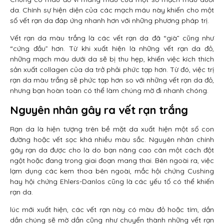
da. Chính sự hiện diện của các mạch máu này khiến cho một
số vết rạn da đáp ứng nhanh hơn với những phương pháp trị.
Vết rạn da màu trắng là các vết rạn da đã “già” cũng như
“cứng đầu” hơn. Từ khi xuất hiện là những vết rạn da đỏ,
những mạch máu dưới da sẽ bị thu hẹp, khiến việc kích thích
sản xuất collagen của da trở phải phức tạp hơn. Từ đó, việc trị
rạn da màu trắng sẽ phức tạp hơn so với những vết rạn da đỏ,
nhưng bạn hoàn toàn có thể làm chúng mờ đi nhanh chóng.
Nguyên nhân gây ra vết rạn trắng
Rạn da là hiện tượng trên bề mặt da xuất hiện một số con
đường hoặc vết sọc khá nhiều màu sắc. Nguyên nhân chính
gây rạn da được cho là do bạn nâng cao cân một cách đột
ngột hoặc đang trong giai đoạn mang thai. Bên ngoài ra, việc
lạm dụng các kem thoa bên ngoài, mắc hội chứng Cushing
hay hội chứng Ehlers-Danlos cũng là các yếu tố có thể khiến
rạn da.
lúc mới xuất hiện, các vết rạn này có màu đỏ hoặc tím, dần
dần chúng sẽ mờ dần cũng như chuyển thành những vết rạn