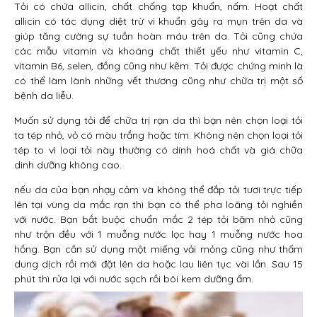
Tỏi có chứa allicin, chất chống tạp khuẩn, nấm. Hoạt chất
allicin có tác dụng diệt trừ vi khuẩn gây ra mụn trên da và
giúp tăng cường sự tuần hoàn máu trên da. Tỏi cũng chứa
các mẫu vitamin và khoáng chất thiết yếu như vitamin C,
vitamin B6, selen, đồng cũng như kẽm. Tỏi được chứng minh là
có thể làm lành những vết thương cũng như chữa trị một số
bệnh da liễu.
Muốn sử dụng tỏi để chữa trị rạn da thì bạn nên chọn loại tỏi
ta tép nhỏ, vỏ có màu trắng hoặc tím. Không nên chọn loại tỏi
tép to vì loại tỏi này thường có dính hoá chất và giá chữa
dinh dưỡng không cao.
nếu da của bạn nhạy cảm và không thể đắp tỏi tươi trực tiếp
lên tại vùng da mắc rạn thì bạn có thể pha loãng tỏi nghiền
với nước. Bạn bắt buộc chuẩn mắc 2 tép tỏi băm nhỏ cũng
như trộn đều với 1 muỗng nước lọc hay 1 muỗng nước hoa
hồng. Bạn cần sử dụng một miếng vải mỏng cũng như thấm
dung dịch rồi mới đặt lên da hoặc lau liên tục vài lần. Sau 15
phút thì rửa lại với nước sạch rồi bôi kem dưỡng ẩm.