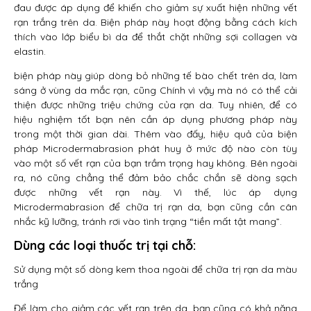
đau được áp dụng để khiến cho giảm sự xuất hiện những vết
rạn trắng trên da. Biện pháp này hoạt động bằng cách kích
thích vào lớp biểu bì da để thắt chặt những sợi collagen và
elastin.
biện pháp này giúp dòng bỏ những tế bào chết trên da, làm
sáng ở vùng da mắc rạn, cũng Chính vì vậy mà nó có thể cải
thiện được những triệu chứng của rạn da. Tuy nhiên, để có
hiệu nghiệm tốt bạn nên cần áp dụng phương pháp này
trong một thời gian dài. Thêm vào đấy, hiệu quả của biện
pháp Microdermabrasion phát huy ở mức độ nào còn tùy
vào một số vết rạn của bạn trầm trọng hay không. Bên ngoài
ra, nó cũng chẳng thể đảm bảo chắc chắn sẽ dòng sạch
được những vết rạn này. Vì thế, lúc áp dụng
Microdermabrasion để chữa trị rạn da, bạn cũng cần cân
nhắc kỹ lưỡng, tránh rơi vào tình trạng “tiền mất tật mang”.
Dùng các loại thuốc trị tại chỗ:
Sử dụng một số dòng kem thoa ngoài để chữa trị rạn da màu
trắng
Để làm cho giảm các vết rạn trên da, bạn cũng có khả năng