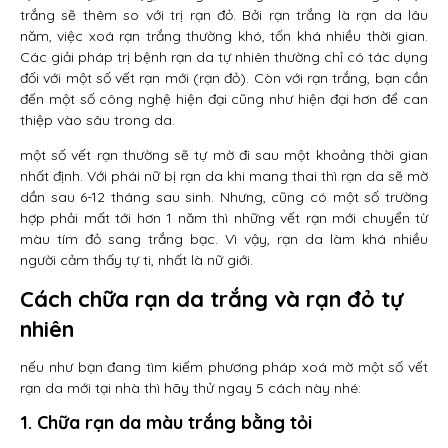
trắng sẽ thêm so với trị rạn đỏ. Bởi rạn trắng là rạn da lâu
năm, việc xoá rạn trắng thường khó, tốn khá nhiều thời gian.
Các giải pháp trị bệnh rạn da tự nhiên thường chỉ có tác dụng
đối với một số vết rạn mới (rạn đỏ). Còn với rạn trắng, bạn cần
đến một số công nghệ hiện đại cũng như hiện đại hơn để can
thiệp vào sâu trong da.
một số vết rạn thường sẽ tự mờ đi sau một khoảng thời gian
nhất định. Với phái nữ bị rạn da khi mang thai thì rạn da sẽ mờ
dần sau 6-12 tháng sau sinh. Nhưng, cũng có một số trường
hợp phải mất tới hơn 1 năm thì những vết rạn mới chuyển từ
màu tím đỏ sang trắng bạc. Vì vậy, rạn da làm khá nhiều
người cảm thấy tự ti, nhất là nữ giới.
Cách chữa rạn da trắng và rạn đỏ tự
nhiên
nếu như bạn đang tìm kiếm phương pháp xoá mờ một số vết
rạn da mới tại nhà thì hãy thử ngay 5 cách này nhé:
1. Chữa rạn da màu trắng bằng tỏi