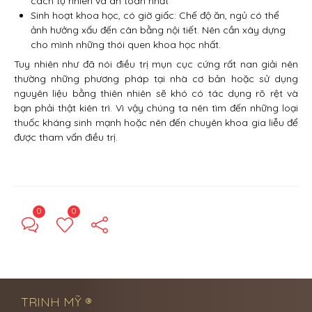
cách tự nhiên và an toàn nhất
Sinh hoạt khoa học, có giờ giấc: Chế độ ăn, ngủ có thể
ảnh hưởng xấu đến cân bằng nội tiết. Nên cần xây dựng
cho mình những thói quen khoa học nhất.
Tuy nhiên như đã nói điều trị mụn cục cứng rất nan giải nên
thường những phương pháp tại nhà cơ bản hoặc sử dụng
nguyên liệu bằng thiên nhiên sẽ khó có tác dụng rõ rệt và
bạn phải thật kiên trì. Vì vậy chúng ta nên tìm đến những loại
thuốc kháng sinh mạnh hoặc nên đến chuyên khoa gia liễu để
được tham vấn điều trị.
0
0
← Previous Post
Next Post →
TRINH MỸ ®