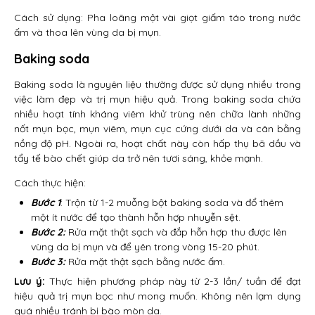
Cách sử dụng: Pha loãng một vài giọt giấm táo trong nước
ấm và thoa lên vùng da bị mụn.
Baking soda
Baking soda là nguyên liệu thường được sử dụng nhiều trong
việc làm đẹp và trị mụn hiệu quả. Trong baking soda chứa
nhiều hoạt tính kháng viêm khử trùng nên chữa lành những
nốt mụn bọc, mụn viêm, mụn cục cứng dưới da và cân bằng
nồng độ pH. Ngoài ra, hoạt chất này còn hấp thụ bã dầu và
tẩy tế bào chết giúp da trở nên tươi sáng, khỏe mạnh.
Cách thực hiện:
Bước 1
: Trộn từ 1-2 muỗng bột baking soda và đổ thêm
một ít nước để tạo thành hỗn hợp nhuyễn sệt.
Bước 2:
Rửa mặt thật sạch và đắp hỗn hợp thu được lên
vùng da bị mụn và để yên trong vòng 15-20 phút.
Bước 3:
Rửa mặt thật sạch bằng nước ấm.
Lưu ý:
Thực hiện phương pháp này từ 2-3 lần/ tuần để đạt
hiệu quả trị mụn bọc như mong muốn. Không nên lạm dụng
quá nhiều tránh bị bào mòn da.