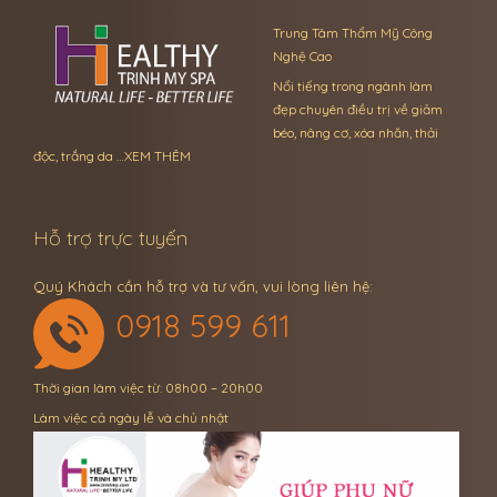
Trung Tâm Thẩm Mỹ Công
Nghệ Cao
Nổi tiếng trong ngành làm
đẹp chuyên điều trị về giảm
béo, nâng cơ, xóa nhăn, thải
độc, trắng da …
XEM THÊM
Hỗ trợ trực tuyến
Quý Khách cần hỗ trợ và tư vấn, vui lòng liên hệ:
0918 599 611
Thời gian làm việc từ: 08h00 – 20h00
Làm việc cả ngày lễ và chủ nhật