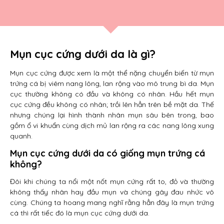
Mụn cục cứng dưới da là gì?
Mụn cục cứng được xem là một thể nặng chuyển biến từ mụn
trứng cá bị viêm nang lông, lan rộng vào mô trung bì da. Mụn
cục thường không có đầu và không có nhân. Hầu hết mụn
cục cứng đều không có nhân; trồi lên hẳn trên bề mặt da. Thế
nhưng chúng lại hình thành nhân mụn sâu bên trong, bao
gồm ổ vi khuẩn cùng dịch mủ lan rộng ra các nang lông xung
quanh.
Mụn cục cứng dưới da có giống mụn trứng cá
không?
Đôi khi chúng ta nổi một nốt mụn cứng rất to, đỏ và thường
không thấy nhân hay đầu mụn và chúng gây đau nhức vô
cùng. Chúng ta hoang mang nghĩ rằng hẳn đây là mụn trứng
cá thì rất tiếc đó là mụn cục cứng dưới da.