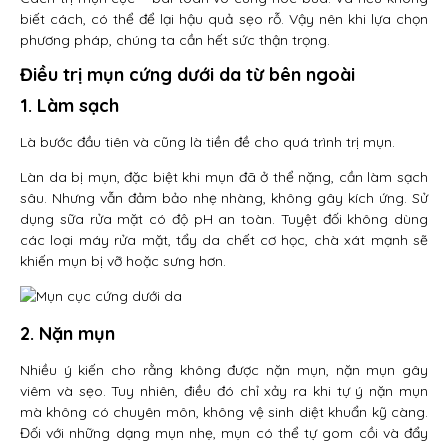
biết cách, có thể để lại hậu quả sẹo rỗ. Vậy nên khi lựa chọn
phương pháp, chúng ta cần hết sức thận trọng.
Điều trị mụn cứng dưới da từ bên ngoài
1. Làm sạch
Là bước đầu tiên và cũng là tiền đề cho quá trình trị mụn.
Làn da bị mụn, đặc biệt khi mụn đã ở thể nặng, cần làm sạch
sâu. Nhưng vẫn đảm bảo nhẹ nhàng, không gây kích ứng. Sử
dụng sữa rửa mặt có độ pH an toàn. Tuyệt đối không dùng
các loại máy rửa mặt, tẩy da chết cơ học, chà xát mạnh sẽ
khiến mụn bị vỡ hoặc sưng hơn.
2. Nặn mụn
Nhiều ý kiến cho rằng không được nặn mụn, nặn mụn gây
viêm và sẹo. Tuy nhiên, điều đó chỉ xảy ra khi tự ý nặn mụn
mà không có chuyên môn, không vệ sinh diệt khuẩn kỹ càng.
Đối với những dạng mụn nhẹ, mụn có thể tự gom cồi và đẩy