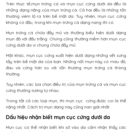
Trên thực tế,mụn trứng cá và mụn cục cứng dưới da đều là
những dạng nặng của mụn trứng cá. Cả hai đều là những tổn
thương viêm lộ ra trên bề mặt da. Tuy nhiên, mụn cục cứng
không có đầu, trong khi mụn trứng cá dạng nang thì có.
Mụn trứng cá chứa đầy mủ và thường biểu hiện dưới dạng
mụn đỏ với đầu trắng. Chúng cũng thường mềm hơn mụn cục
cứng dưới da vì chúng chứa đầy mủ.
Mặt khác, mụn cục cứng xuất hiện dưới dạng những vết sưng
tấy trên bề mặt da của bạn. Những nốt mụn này có màu đỏ,
đau và cứng hơn so với tổn thương mụn trứng cá thông
thường.
Tuy nhiên, các lựa chọn điều trị của mụn trứng cá và mụn cục
cứng thường tương tự nhau.
Trong tất cả các loại mụn, thì mụn cục cứng được coi là thể
nặng nhất. Cách trị mụn dạng này cũng nan giải nhất.
Dấu hiệu nhận biết mụn cục cứng dưới da
Mụn cục có thể nhận biết khi sờ vào da cảm nhận thấy các