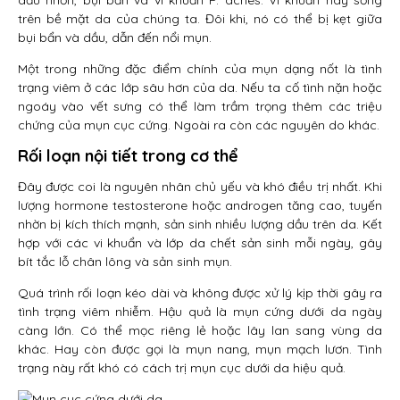
dầu nhờn, bụi bẩn và vi khuẩn P. acnes. Vi khuẩn này sống
trên bề mặt da của chúng ta. Đôi khi, nó có thể bị kẹt giữa
bụi bẩn và dầu, dẫn đến nổi mụn.
Một trong những đặc điểm chính của mụn dạng nốt là tình
trạng viêm ở các lớp sâu hơn của da. Nếu ta cố tình nặn hoặc
ngoáy vào vết sưng có thể làm trầm trọng thêm các triệu
chứng của mụn cục cứng. Ngoài ra còn các nguyên do khác.
Rối loạn nội tiết trong cơ thể
Đây được coi là nguyên nhân chủ yếu và khó điều trị nhất. Khi
lượng hormone testosterone hoặc androgen tăng cao, tuyến
nhờn bị kích thích mạnh, sản sinh nhiều lượng dầu trên da. Kết
hợp với các vi khuẩn và lớp da chết sản sinh mỗi ngày, gây
bít tắc lỗ chân lông và sản sinh mụn.
Quá trình rối loạn kéo dài và không được xử lý kịp thời gây ra
tình trạng viêm nhiễm. Hậu quả là mụn cứng dưới da ngày
càng lớn. Có thể mọc riêng lẻ hoặc lây lan sang vùng da
khác. Hay còn được gọi là mụn nang, mụn mạch lươn. Tình
trạng này rất khó có cách trị mụn cục dưới da hiệu quả.