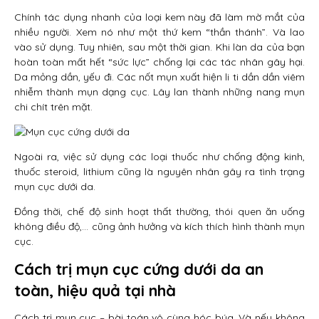
Chính tác dụng nhanh của loại kem này đã làm mờ mắt của
nhiều người. Xem nó như một thứ kem “thần thánh”. Và lao
vào sử dụng. Tuy nhiên, sau một thời gian. Khi làn da của bạn
hoàn toàn mất hết “sức lực” chống lại các tác nhân gây hại.
Da mỏng dần, yếu đi. Các nốt mụn xuất hiện li ti dần dần viêm
nhiễm thành mụn dạng cục. Lây lan thành những nang mụn
chi chít trên mặt.
Ngoài ra, việc sử dụng các loại thuốc như chống động kinh,
thuốc steroid, lithium cũng là nguyên nhân gây ra tình trạng
mụn cục dưới da.
Đồng thời, chế độ sinh hoạt thất thường, thói quen ăn uống
không điều độ,… cũng ảnh hưởng và kích thích hình thành mụn
cục.
Cách trị mụn cục cứng dưới da an
toàn, hiệu quả tại nhà
Cách trị mụn cục – bài toán vô cùng hóc búa. Và nếu không