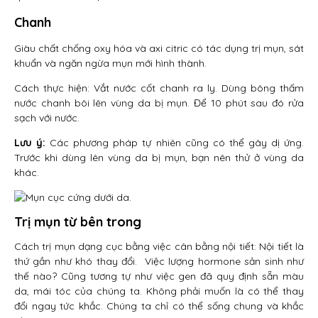
Chanh
Giàu chất chống oxy hóa và axi citric có tác dụng trị mụn, sát
khuẩn và ngăn ngừa mụn mới hình thành.
Cách thực hiện: Vắt nước cốt chanh ra ly. Dùng bông thấm
nước chanh bôi lên vùng da bị mụn. Để 10 phút sau đó rửa
sạch với nước.
Lưu ý:
Các phương pháp tự nhiên cũng có thể gây dị ứng.
Trước khi dùng lên vùng da bị mụn, bạn nên thử ở vùng da
khác.
Trị mụn từ bên trong
Cách trị mụn dạng cục bằng việc cân bằng nội tiết: Nội tiết là
thứ gần như khó thay đổi. Việc lượng hormone sản sinh như
thế nào? Cũng tương tự như việc gen đã quy định sẵn màu
da, mái tóc của chúng ta. Không phải muốn là có thể thay
đổi ngay tức khắc. Chúng ta chỉ có thể sống chung và khắc