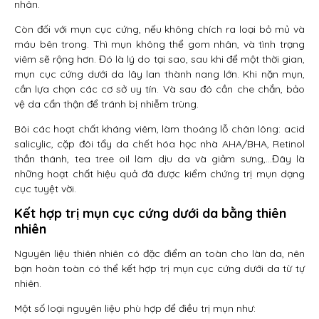
nhân.
Còn đối với mụn cục cứng, nếu không chích ra loại bỏ mủ và
máu bên trong. Thì mụn không thể gom nhân, và tình trạng
viêm sẽ rộng hơn. Đó là lý do tại sao, sau khi để một thời gian,
mụn cục cứng dưới da lây lan thành nang lớn. Khi nặn mụn,
cần lựa chọn các cơ sở uy tín. Và sau đó cần che chắn, bảo
vệ da cẩn thận để tránh bị nhiễm trùng.
Bôi các hoạt chất kháng viêm, làm thoáng lỗ chân lông: acid
salicylic, cặp đôi tẩy da chết hóa học nhà AHA/BHA, Retinol
thần thánh, tea tree oil làm dịu da và giảm sưng,…Đây là
những hoạt chất hiệu quả đã được kiểm chứng trị mụn dạng
cục tuyệt vời.
Kết hợp trị mụn cục cứng dưới da bằng thiên
nhiên
Nguyên liệu thiên nhiên có đặc điểm an toàn cho làn da, nên
bạn hoàn toàn có thể kết hợp trị mụn cục cứng dưới da từ tự
nhiên.
Một số loại nguyên liệu phù hợp để điều trị mụn như: