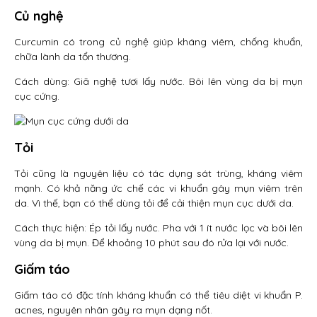
Củ nghệ
Curcumin có trong củ nghệ giúp kháng viêm, chống khuẩn,
chữa lành da tổn thương.
Cách dùng: Giã nghệ tươi lấy nước. Bôi lên vùng da bị mụn
cục cứng.
Tỏi
Tỏi cũng là nguyên liệu có tác dụng sát trùng, kháng viêm
mạnh. Có khả năng ức chế các vi khuẩn gây mụn viêm trên
da. Vì thế, bạn có thể dùng tỏi để cải thiện mụn cục dưới da.
Cách thực hiện: Ép tỏi lấy nước. Pha với 1 ít nước lọc và bôi lên
vùng da bị mụn. Để khoảng 10 phút sau đó rửa lại với nước.
Giấm táo
Giấm táo có đặc tính kháng khuẩn có thể tiêu diệt vi khuẩn P.
acnes, nguyên nhân gây ra mụn dạng nốt.