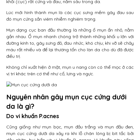
khối (cục) rất cứng và đau; nằm sâu trong da.
Lúc mới hình thành mụn là các cục sưng mềm gây đau sau
đó mụn cứng sần viêm nhiễm nghiêm trọng.
Mụn dạng cục ban đầu thường là những ổ mụn ẩn nhỏ, nằm
gần nhau. Ổ mụn nhanh chóng trở thành những khối u lớn với
đường kính to, gây sưng đỏ, đau nhức, khó chịu; khi vỡ sẽ chảy
máu rất nhiều và để lại thương tổn cho làn da cho dù đã được
điều trị.
Không chỉ xuất hiện ở mặt, mụn u nang còn có thể mọc ở các
vị trí khác trên cơ thể như cổ, lưng và ngực.
Nguyên nhân gây mụn cục cứng dưới
da là gì?
Do vi khuẩn P.acnes
Cũng giống như mụn bọc, mụn đầu trắng và mụn đầu đen,
mụn cục cứng dưới da xảy ra khi lỗ chân lông bị bít tắc bởi