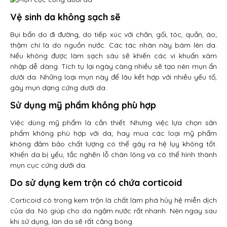
Vệ sinh da không sạch sẽ
Bụi bẩn do đi đường, do tiếp xúc với chăn, gối, tóc, quần, áo;
thậm chí là do nguồn nước. Các tác nhân này bám lên da.
Nếu không được làm sạch sâu sẽ khiến các vi khuẩn xâm
nhập dễ dàng. Tích tụ lại ngày càng nhiều sẽ tạo nên mụn ẩn
dưới da. Những loại mụn này để lâu kết hợp với nhiều yếu tố,
gây mụn dạng cứng dưới da.
Sử dụng mỹ phẩm không phù hợp
Việc dùng mỹ phẩm là cần thiết. Nhưng việc lựa chọn sản
phẩm không phù hợp với da; hay mua các loại mỹ phẩm
không đảm bảo chất lượng có thể gây ra hệ lụy không tốt.
Khiến da bị yếu, tắc nghẽn lỗ chân lông và có thể hình thành
mụn cục cứng dưới da.
Do sử dụng kem trộn có chứa corticoid
Corticoid có trong kem trộn là chất làm phá hủy hệ miễn dịch
của da. Nó giúp cho da ngậm nước rất nhanh. Nên ngay sau
khi sử dụng, làn da sẽ rất căng bóng.