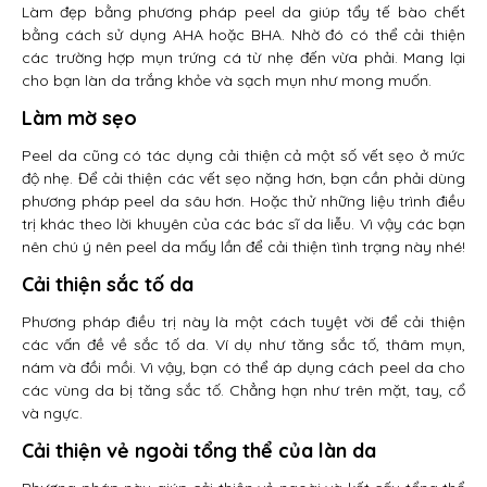
Làm đẹp bằng phương pháp peel da giúp tẩy tế bào chết
bằng cách sử dụng AHA hoặc BHA. Nhờ đó có thể cải thiện
các trường hợp mụn trứng cá từ nhẹ đến vừa phải. Mang lại
cho bạn làn da trắng khỏe và sạch mụn như mong muốn.
Làm mờ sẹo
Peel da cũng có tác dụng cải thiện cả một số vết sẹo ở mức
độ nhẹ. Để cải thiện các vết sẹo nặng hơn, bạn cần phải dùng
phương pháp peel da sâu hơn. Hoặc thử những liệu trình điều
trị khác theo lời khuyên của các bác sĩ da liễu. Vì vậy các bạn
nên chú ý nên peel da mấy lần để cải thiện tình trạng này nhé!
Cải thiện sắc tố da
Phương pháp điều trị này là một cách tuyệt vời để cải thiện
các vấn đề về sắc tố da. Ví dụ như tăng sắc tố, thâm mụn,
nám và đồi mồi. Vì vậy, bạn có thể áp dụng cách peel da cho
các vùng da bị tăng sắc tố. Chẳng hạn như trên mặt, tay, cổ
và ngực.
Cải thiện vẻ ngoài tổng thể của làn da