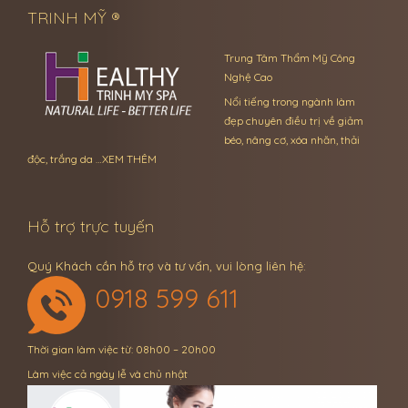
TRINH MỸ ®
Trung Tâm Thẩm Mỹ Công
Nghệ Cao
Nổi tiếng trong ngành làm
đẹp chuyên điều trị về giảm
béo, nâng cơ, xóa nhăn, thải
độc, trắng da …
XEM THÊM
Hỗ trợ trực tuyến
Quý Khách cần hỗ trợ và tư vấn, vui lòng liên hệ:
0918 599 611
Thời gian làm việc từ: 08h00 – 20h00
Làm việc cả ngày lễ và chủ nhật