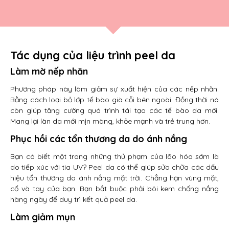
Tác dụng của liệu trình peel da
Làm mờ nếp nhăn
Phương pháp này làm giảm sự xuất hiện của các nếp nhăn.
Bằng cách loại bỏ lớp tế bào già cỗi bên ngoài. Đồng thời nó
còn giúp tăng cường quá trình tái tạo các tế bào da mới.
Mang lại làn da mới mịn màng, khỏe mạnh và trẻ trung hơn.
Phục hồi các tổn thương da do ánh nắng
Bạn có biết một trong những thủ phạm của lão hóa sớm là
do tiếp xúc với tia UV? Peel da có thể giúp sửa chữa các dấu
hiệu tổn thương do ánh nắng mặt trời. Chẳng hạn vùng mặt,
cổ và tay của bạn. Bạn bắt buộc phải bôi kem chống nắng
hàng ngày để duy trì kết quả peel da.
Làm giảm mụn