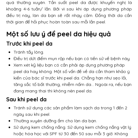
quá thường xuyên. Tần suất peel da được khuyến nghị là
khoảng 4-6 tuần/ lần. Bởi vì sau khi áp dụng phương pháp
điều trị này, làn da bạn sẽ rất nhạy cảm. Đồng thời da cần
thời gian để hồi phục hoàn toàn sau mỗi lần peel.
Một số lưu ý để peel da hiệu quả
Trước khi peel da
Tránh tẩy lông.
Điều trị dứt điểm mụn rộp nếu bạn có tiền sử về bệnh này.
Xem xét kỹ liệu bạn có cần phải áp dụng phương pháp
peel da hay không. Một số vấn đề về da cần tham khảo ý
kiến của bác sĩ trước khi peel da. Chẳng hạn như sẹo lồi,
tăng sắc tố bất thường, nhiễm nấm da… Ngoài ra, nếu bạn
đang mang thai thì không nên peel da.
Sau khi peel da
Tránh sử dụng các sản phẩm làm sạch da trong 1 đến 2
ngày sau khi peel.
Thường xuyên dưỡng ẩm cho làn da bạn.
Sử dụng kem chống nắng. Sử dụng kem chống nắng vật lý
hoặc hóa học với SPF từ 30 đến 50 sau mỗi 3 giờ. Không