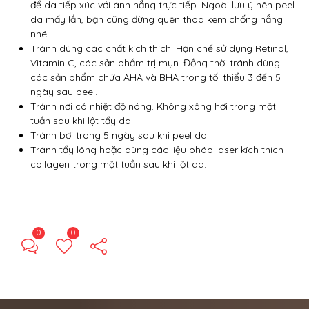
để da tiếp xúc với ánh nắng trực tiếp. Ngoài lưu ý nên peel
da mấy lần, bạn cũng đừng quên thoa kem chống nắng
nhé!
Tránh dùng các chất kích thích. Hạn chế sử dụng Retinol,
Vitamin C, các sản phẩm trị mụn. Đồng thời tránh dùng
các sản phẩm chứa AHA và BHA trong tối thiểu 3 đến 5
ngày sau peel.
Tránh nơi có nhiệt độ nóng. Không xông hơi trong một
tuần sau khi lột tẩy da.
Tránh bơi trong 5 ngày sau khi peel da.
Tránh tẩy lông hoặc dùng các liệu pháp laser kích thích
collagen trong một tuần sau khi lột da.
0
0
← Previous Post
Next Post →