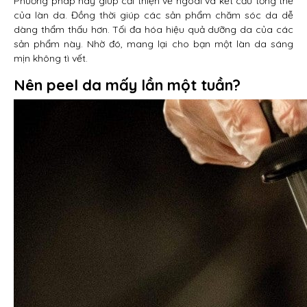
Phương pháp này giúp cải thiện vẻ ngoài và kết cấu tổng thể
của làn da. Đồng thời giúp các sản phẩm chăm sóc da dễ
dàng thẩm thấu hơn. Tối đa hóa hiệu quả dưỡng da của các
sản phẩm này. Nhờ đó, mang lại cho bạn một làn da sáng
mịn không tì vết.
Nên peel da mấy lần một tuần?