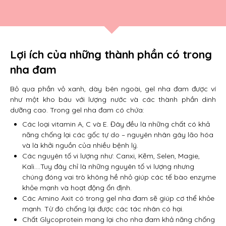
Lợi ích của những thành phần có trong
nha đam
Bỏ qua phần vỏ xanh, dày bên ngoài, gel nha đam được ví
như một kho báu với lượng nước và các thành phần dinh
dưỡng cao. Trong gel nha đam có chứa:
Các loại vitamin A, C và E. Đây đều là những chất có khả
năng chống lại các gốc tự do – nguyên nhân gây lão hóa
và là khởi nguồn của nhiều bệnh lý.
Các nguyên tố vi lượng như: Canxi, Kẽm, Selen, Magie,
Kali….Tuy đây chỉ là những nguyên tố vi lượng nhưng
chúng đóng vai trò không hề nhỏ giúp các tế bào enzyme
khỏe mạnh và hoạt động ổn định.
Các Amino Axit có trong gel nha đam sẽ giúp cơ thể khỏe
mạnh. Từ đó chống lại được các tác nhân có hại.
Chất Glycoprotein mang lại cho nha đam khả năng chống