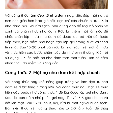
Với công thức
làm đẹp từ nha đam
này, việc đắp mặt nạ trở
nên đơn giản hơn bao giờ hết. Bạn chỉ cần chuẩn bị từ 2-3 lá
nha đam. Sau khi rửa sạch, bạn dùng dao để loại bỏ phần vỏ
xanh và phần nhựa nha đam. Rửa lại thêm một lần nữa để
chắc chắn lớp nhựa nha đam đã được loại bỏ triệt để. Bước
tiếp theo, bạn dầm nhỏ hoặc cạo lớp gel trong suốt và thoa
lên mặt. Sau 15-20 phút bạn rửa lại mặt sạch sẽ một lần nữa
và thực hiện các bước chăm sóc da như bình thường. Kiên trì
sử dụng 2-3 lần mặt nạ nha đam trên một tuần. Bạn sẽ cảm
nhận thấy da mềm và sáng dần.
Công thức 2: Mặt nạ nha đam kết hợp chanh
Với công thức này khả năng giúp trắng và làm đẹp từ nha
đam sẽ được tăng cường hơn. Với công thức này, bạn sẽ thực
hiện các bước như công thức 1 để lấy được lớp gel nha đam.
Sau đó, bạn dầm nhỏ phần gel này đều với 3-5 giọt chanh và
đắt lên mặt. Sau 15-20 phút, hãy rửa lại mặt nạ với nước sạch.
Bạn nên thực hiện công thức này từ 2-3 lần/ tuần để thấy