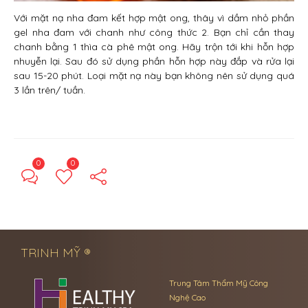
Với mặt nạ nha đam kết hợp mật ong, thây vì dầm nhỏ phần
gel nha đam với chanh như công thức 2. Bạn chỉ cần thay
chanh bằng 1 thìa cà phê mật ong. Hãy trộn tới khi hỗn hợp
nhuyễn lại. Sau đó sử dụng phần hỗn hợp này đắp và rửa lại
sau 15-20 phút. Loại mặt nạ này bạn không nên sử dụng quá
3 lần trên/ tuần.
0
0
← Previous Post
Next Post →
TRINH MỸ ®
Trung Tâm Thẩm Mỹ Công
Nghệ Cao