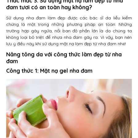
Thắc mắc 3: Sử dụng mặt nạ làm đẹp từ nha
đam tươi có an toàn hay không?
Sử dụng nha đam làm đẹp được các bác sĩ da liễu kiểm
chứng là một trong những phương pháp an toàn. Những
trường hợp gây ngứa, nổi ban đỏ phần lớn là do chúng ta
không loại bỏ triệt để nhựa nha đam gây ra. Vì vậy, bạn nên
lưu ý điều này khi sử dụng mặt nạ làm đẹp từ nha đam nhé!
Nâng tông da với công thức làm đẹp từ nha
đam
Công thức 1: Mặt nạ gel nha đam