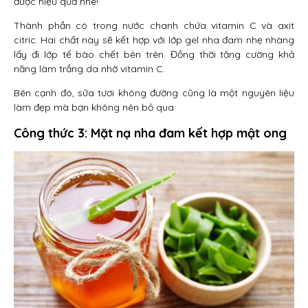
được hiệu quả nhé!
Thành phần có trong nước chanh chứa vitamin C và axit
citric. Hai chất này sẽ kết hợp với lớp gel nha đam nhẹ nhàng
lấy đi lớp tế bào chết bên trên. Đồng thời tăng cường khả
năng làm trắng da nhờ vitamin C.
Bên cạnh đó, sữa tươi không đường cũng là một nguyên liệu
làm đẹp mà bạn không nên bỏ qua
Công thức 3: Mặt nạ nha đam kết hợp mật ong