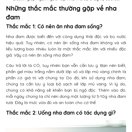
Những thắc mắc thường gặp về nha
đam
Thắc mắc 1: Có nên ăn nha đam sống?
Nha đam được biết đến với công dụng thải độc và bù nước
hiệu quả. Tuy nhiên, có nên ăn sống nha đam không và với
liều lượng bao nhiêu luôn là một thắc mắc lớn với nhiều độc
giả. Vậy có nên ăn sống nha đam?
Câu trả lời là CÓ, tuy nhiên bạn vẫn cần lưu ý. Bạn nên biết,
phần gel màu trắng nằm dưới lớp vỏ và lớp mủ vàng chính là
phần có giá trị với chúng ta. Do đó, khi sử dụng nha đam,
chúng ta cần lưu ý loại bộ sạch sẽ lớp mủ vàng. Vì lý do,
chúng có khả năng sẽ khiến bạn bị ngộ độc. Thêm vào đó,
mỗi ngày chúng ta chỉ nên dùng một lượng từ 5-10g nha đam
tươi. Đây là mức vừa đủ và an toàn cho cơ thể.
Thắc mắc 2: Uống nha đam có tác dụng gì?