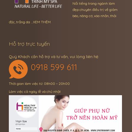
Nổi tiếng trong ngành làm
đẹp chuyên điều trị về giảm
béo, nâng cơ, xóa nhăn, thải
độc, trắng da …
XEM THÊM
Hỗ trợ trực tuyến
Quý Khách cần hỗ trợ và tư vấn, vui lòng liên hệ:
0918 599 611
Thời gian làm việc từ: 08h00 – 20h00
Làm việc cả ngày lễ và chủ nhật