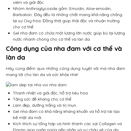
viêm và giải độc.
Nhóm Anthraglycoside gồm: Emodin, Aloe-emodin,
Barbaloin…Đây đều là những chất mang khả năng chống
lại sự Oxy-hóa. Đồng thời giúp thải độc và nhuận trường
cho cơ thể.
Gel nha đam có chứa một lượng lớn nước giúp bù lại lượng
nước nhanh chóng cho cơ thể và làn da.
Công dụng của nha đam với cơ thể và
làn da
Hãy cùng điểm qua những công dụng tuyệt vời mà nha đam
mang tới cho làn da và sức khỏe nhé!
Thanh nhiệt và giải độc, hỗ trợ tiêu hóa
Tăng sức đề kháng cho cơ thể
Làm đẹp, dưỡng trắng và trị mụn.
Gel nha đam có khả năng kháng khuẩn và hỗ trợ tái tạo
bề mặt da mới.
Kích thích sự tổng hợp và hình thành các sợi Collagen và
Elastin giúp ngăn ngừa nếp nhăn và sự chảy xệ của da.