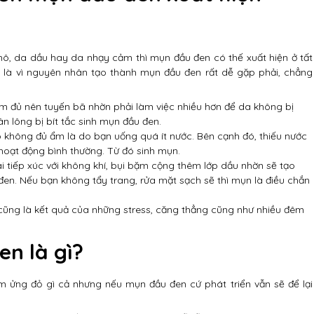
hô, da dầu hay da nhạy cảm thì mụn đầu đen có thế xuất hiện ở tất
 là vì nguyên nhân tạo thành mụn đầu đen rất dễ gặp phải, chẳng
m đủ nên tuyến bã nhờn phải làm việc nhiều hơn để da không bị
ân lông bị bít tắc sinh mụn đầu đen.
ô không đủ ẩm là do bạn uống quá ít nước. Bên cạnh đó, thiếu nước
 hoạt động bình thường. Từ đó sinh mụn.
 tiếp xúc với không khí, bụi bặm cộng thêm lớp dầu nhờn sẽ tạo
đen. Nếu bạn không tẩy trang, rửa mặt sạch sẽ thì mụn là điều chắn
ũng là kết quả của những stress, căng thẳng cũng như nhiều đêm
n là gì?
ửng đỏ gì cả nhưng nếu mụn đầu đen cứ phát triển vẫn sẽ để lại