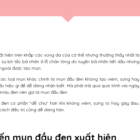
ất hiện trên khắp các vùng da của cơ thể nhưng thường thấy nhất là
 sự bít tắc bã nhờn ở lỗ chân lông do tuyến bã nhờn tiết dầu nhưng
 ngoài được tạo mụn.
ác loại mụn khác chính là mụn đầu đen không tạo viêm, sưng hay
u hiệu gì để dễ dàng nhận biết. Mà phải trải qua quá trình vài ngày
g màu đen nên gọi là mụn đầu đen.
u đen có phần “dễ chịu” hơn khi không viêm, sưng to hay gây đau,
ách điều trị cũng dễ dàng hơn.
ến mụn đầu đen xuất hiện