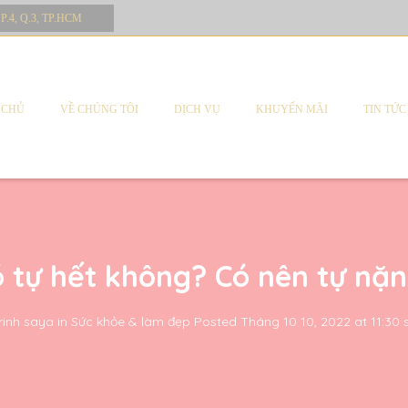
 P.4, Q.3, TP.HCM
 CHỦ
VỀ CHÚNG TÔI
DỊCH VỤ
KHUYẾN MÃI
TIN TỨC
 tự hết không? Có nên tự nặ
rinh saya
in
Sức khỏe & làm đẹp
Posted
Tháng 10 10, 2022 at 11:30