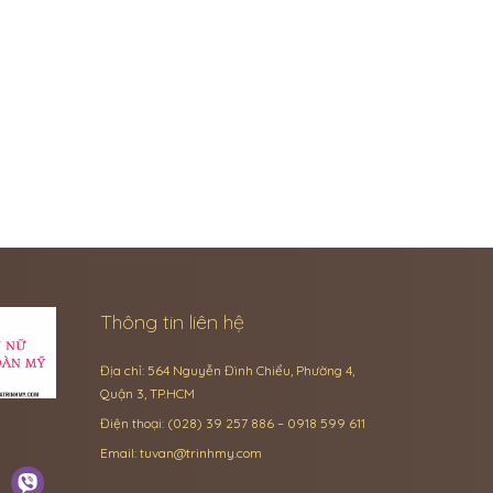
Thông tin liên hệ
Địa chỉ: 564 Nguyễn Đình Chiểu, Phường 4,
Quận 3, TP.HCM
Điện thoại: (028) 39 257 886 – 0918 599 611
Email:
tuvan@trinhmy.com