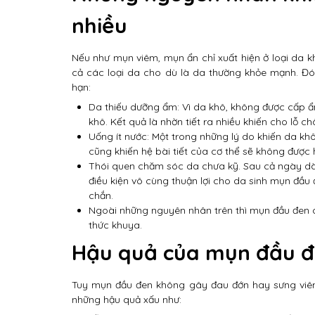
nhiều
Nếu như mụn viêm, mụn ẩn chỉ xuất hiện ở loại da k
cả các loại da cho dù là da thường khỏe mạnh. Đó
hạn:
Da thiếu dưỡng ẩm: Vì da khô, không được cấp ẩ
khô. Kết quả là nhờn tiết ra nhiều khiến cho lỗ ch
Uống ít nước: Một trong những lý do khiến da kh
cũng khiến hệ bài tiết của cơ thể sẽ không được
Thói quen chăm sóc da chưa kỹ. Sau cả ngày dài
điều kiện vô cùng thuận lợi cho da sinh mụn đầu 
chắn.
Ngoài những nguyên nhân trên thì mụn đầu đen c
thức khuya.
Hậu quả của mụn đầu đe
Tuy mụn đầu đen không gây đau đớn hay sưng viêm 
những hậu quả xấu như: