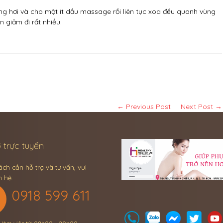
ng hơi và cho một ít dầu massage rồi liên tục xoa đều quanh vùng
 giảm đi rất nhiều.
← Previous Post
Next Post →
 trực tuyến
ch cần hỗ trợ và tư vấn, vui
n hệ:
0918 599 611