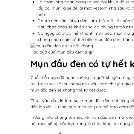
Lỗ chân lông ngày càng to hơn đôi khi là để lại 
lấy còi mụn ra sẽ để lại một vết lõm khá sâu và 
hơn.
Da trở nên sần sùi và đen sạm. Mỗi một lỗ chân 
dày chắc chắn sẽ khiến cho da chúng ta trở nên 
Có nguy cơ phát triển thành mụn bọc, mụn mủ g
chúng chưa chín có thể biến mụn đầu đen thành 
Hậu quả của mụn đầu đen là gì?
Mụn đầu đen có tự hết 
Chắc hẳn bạn đã nghe không ít người khuyên rằng 
ra. Trên thực tế thì không như vậy, các chuyên gia
mụn đầu đen sẽ không thể tự hết được.
Thay vào đó, để làm sạch mụn đầu đen nói riêng v
đến làn da. Cụ thể, quá trình này có thể bao gồm đế
Trường hợp chúng ta mặc kệ mụn đầu đen mà không
nốt mụn sẽ bị mắc kẹt trong lỗ chân lông lâu ngày l