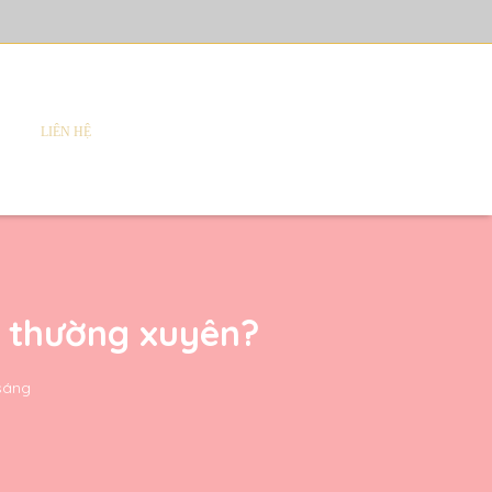
LIÊN HỆ
n thường xuyên?
 sáng