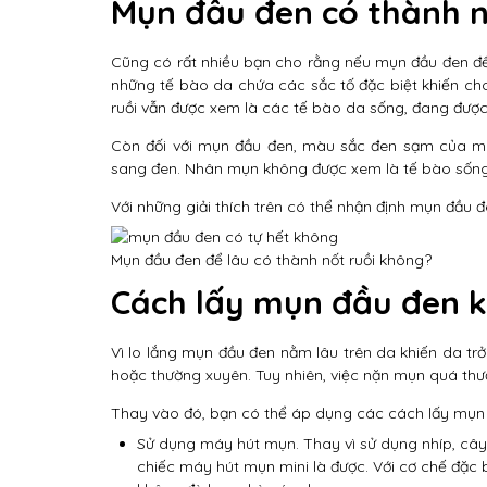
Mụn đầu đen có thành n
Cũng có rất nhiều bạn cho rằng nếu mụn đầu đen để l
những tế bào da chứa các sắc tố đặc biệt khiến ch
ruồi vẫn được xem là các tế bào da sống, đang được
Còn đối với mụn đầu đen, màu sắc đen sạm của mụn
sang đen. Nhân mụn không được xem là tế bào sống 
Với những giải thích trên có thể nhận định mụn đầu đ
Mụn đầu đen để lâu có thành nốt ruồi không?
Cách lấy mụn đầu đen k
Vì lo lắng mụn đầu đen nằm lâu trên da khiến da t
hoặc thường xuyên. Tuy nhiên, việc nặn mụn quá th
Thay vào đó, bạn có thể áp dụng các cách lấy mụn
Sử dụng máy hút mụn. Thay vì sử dụng nhíp, câ
chiếc máy hút mụn mini là được. Với cơ chế đặc