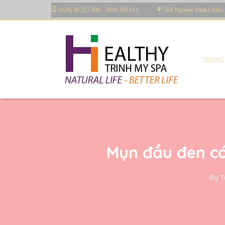
(028) 39.257.886 - 0918.599.611
564 Nguyễn Đình Chiểu,
TRANG
Mụn đầu đen có
By
T