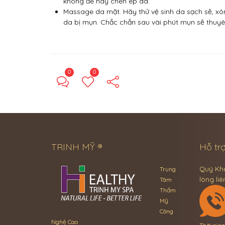
không đè hay chèn ép da.
Massage da mặt. Hãy thử vệ sinh da sạch sẽ, xô
da bị mụn. Chắc chắn sau vài phút mụn sẽ thuyên
0
0
TRINH MỸ ®
Hỗ trợ
Quý Khá
Trung
lòng liê
Tâm
Thẩm
Mỹ
Công
Nghệ Cao