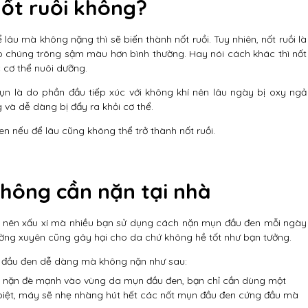
ốt ruồi không?
âu mà không nặng thì sẽ biến thành nốt ruồi. Tuy nhiên, nốt ruồi là
o chúng trông sậm màu hơn bình thường. Hay nói cách khác thì nốt
 cơ thể nuôi dưỡng.
 là do phần đầu tiếp xúc với không khí nên lâu ngày bị oxy ngả
và dễ dàng bị đẩy ra khỏi cơ thể.
en nếu để lâu cũng không thể trở thành nốt ruồi.
hông cần nặn tại nhà
rở nên xấu xí mà nhiều bạn sử dụng cách nặn mụn đầu đen mỗi ngày
ường xuyên cũng gây hại cho da chứ không hề tốt như bạn tưởng.
 đầu đen dễ dàng mà không nặn như sau:
y nặn đè mạnh vào vùng da mụn đầu đen, bạn chỉ cần dùng một
 biệt, máy sẽ nhẹ nhàng hút hết các nốt mụn đầu đen cứng đầu mà