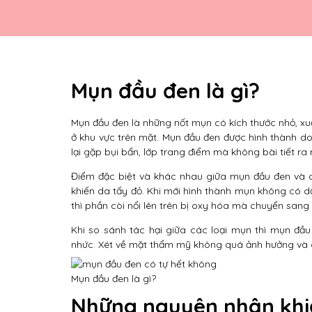
Mụn đầu đen là gì?
Mụn đầu đen là những nốt mụn có kích thước nhỏ, xu
ở khu vực trên mặt. Mụn đầu đen được hình thành do
lại gặp bụi bẩn, lớp trang điểm mà không bài tiết ra
Điểm đặc biệt và khác nhau giữa mụn đầu đen và c
khiến da tấy đỏ. Khi mới hình thành mụn không có dấ
thì phần còi nổi lên trên bị oxy hóa mà chuyển san
Khi so sánh tác hại giữa các loại mụn thì mụn đầ
nhức. Xét về mặt thẩm mỹ không quá ảnh hưởng và c
Mụn đầu đen là gì?
Những nguyên nhân khi