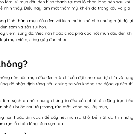
sẹo lõm. Vì mụn đầu đen hình thành tại mỗi lỗ chân lông nên sau khi
dễ nhìn thấy. Điều này làm mất thẩm mỹ, khiến da trông xấu và già
lông hình thành mụn đầu đen với kích thước khá nhỏ nhưng mật độ lại
đen sạm và sần sùi hơn.
ây viêm, sưng đỏ. Việc nặn hoặc chọc phá các nốt mụn đầu đen khi
loại mụn viêm, sưng gây đau nhức.
không?
không nên nặn mụn đầu đen mà chỉ cần đợi cho mụn tự chín và rụng
 cũng đã nhận định rằng nếu chúng ta vẫn không tác động gì đến thì
à làm sạch da nói chung chúng ta đều cần phải tác động trực tiếp
n nhiều bước như tẩy trang, rửa mặt, xông hơi, lấy mụn,…
 nặn hoặc tìm cách để đẩy hết mụn ra khỏi bề mặt da thì những
àm rạn lỗ chân lông, đen sạm da.