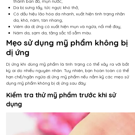
thành ban đỏ, mụn nước;
Da bị sưng tấy, tức ngực khó thở;
Có dấu hiệu lão hóa da nhanh, xuất hiện tình trạng nhăn
da, khô, nám, tàn nhang;
Viêm da dị ứng có xuất hiện mụn và ngứa, nổi mề đay;
Nám da, sạm da, tăng sắc tố sẫm màu.
Mẹo sử dụng mỹ phẩm không bị
dị ứng
Dị ứng khi dùng mỹ phẩm là tình trạng có thể xảy ra với bất
kỳ ai do nhiều nguyên nhân. Tuy nhiên, bạn hoàn toàn có thể
hạn chế/ngăn ngừa dị ứng mỹ phẩm nếu nắm kỹ các mẹo sử
dụng mỹ phẩm không bị dị ứng sau đây:
Kiểm tra thử mỹ phẩm trước khi sử
dụng