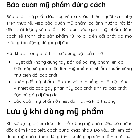
Bảo quản mỹ phẩm đúng cách
Bảo quản mỹ phẩm lâu nay vẫn là khâu nhiều người xem nhẹ.
Trên thực tế, việc bảo quản mỹ phẩm có ảnh hưởng rất lớn
đến chất lượng sản phẩm. Khi bạn bảo quản mỹ phẩm đúng
cách sẽ tránh cho sản phẩm rủi ro bị biến đổi chất do môi
trường tác động, dễ gây dị ứng.
Mặt khác, trong quá trình sử dụng, bạn cần nhớ:
Tuyệt đối không dùng tay bẩn để bôi mỹ phẩm lên da.
Điều này sẽ góp phần làm mỹ phẩm bị nhiễm khuẩn cũng
như biến đổi các chất.
Không để mỹ phẩm tiếp xúc với ánh nắng, nhiệt độ nóng
vì nhiệt độ cao gây phân hủy các chất sinh ra các chất
độc dễ gây dị ứng da.
Bảo quản mỹ phẩm ở nhiệt độ mát và khô thoáng.
Lưu ý khi dùng mỹ phẩm
Khi sử dụng, chị em lưu ý là mỗi dòng mỹ phẩm đều có những
đặc điểm khác biệt, cách dùng khác nhau. Do vậy, chị em cần
dùng mỹ phẩm theo đúng trình tự để giúp sản phẩm phát huy