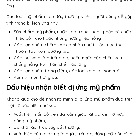
ứng.
Các loại mỹ phẩm sau đây thường khiến người dùng dễ gặp
tình trạng bị kích ứng như:
Sản phẩm mỹ phẩm, nước hoa trong thành phần có chứa
nhiều cồn khô hoặc những hương liệu nồng.
Các sản phẩm chăm sóc cá nhân như thuốc mọc tóc,
nhuộm tóc, kem dưỡng tóc.
Các loại kem làm trắng da, ngăn ngừa nếp nhăn, kem
chống nắng, kem hạn chế mọc lông.
Các sản phẩm trang điểm, các loại kem lót, son môi.
Kem trị mụn trứng cá.
Dấu hiệu nhận biết dị ứng mỹ phẩm
Không quá khó để nhận ra mình bị dị ứng mỹ phẩm dựa trên
một số dấu hiệu như sau:
Xuất hiện mẩn đỏ trên da, cảm giác rát da khi mới vừa
dùng mỹ phẩm;
Da khô ráp, tróc vảy bất thường;
Xuất hiện cảm giác ngứa ngáy trên da, đồng thời còn hình