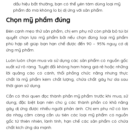
dấu hiệu bất thường, bạn có thể yên tâm dùng loại mỹ
phẩm đó mà không lo bị dị ứng với sản phẩm.
Chọn mỹ phẩm đúng
Bên cạnh mẹo thử sản phẩm, chị em phụ nữ còn phải bỏ túi bí
quyết chọn lựa mỹ phẩm bởi nếu chọn đúng loại mỹ phẩm
phù hợp sẽ giúp bạn hạn chế được đến 90 – 95% nguy cơ dị
ứng mỹ phẩm.
Luôn luôn chọn mua và sử dụng các sản phẩm có nguồn gốc
xuất xứ rõ ràng. Tuyệt đối không ham hàng giá rẻ hoặc những
lời quảng cáo có cánh, thổi phồng chức năng nhưng thực
chất là mỹ phẩm kém chất lượng, chứa chất gây hư da sau
thời gian sử dụng.
Cần có thói quen đọc thành phần mỹ phẩm trước khi mua, sử
dụng; đặc biệt bạn nên chú ý các thành phần có khả năng
gây dị ứng được nhiều người phản ánh. Chị em phụ nữ có làn
da nhạy cảm càng cần ưu tiên các loại mỹ phẩm có nguồn
gốc từ thiên nhiên, lành tính, hạn chế các sản phẩm có chứa
chất kích ứng da mạnh.