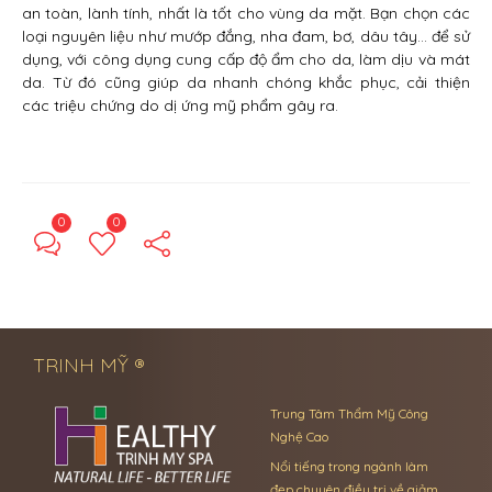
an toàn, lành tính, nhất là tốt cho vùng da mặt. Bạn chọn các
loại nguyên liệu như mướp đắng, nha đam, bơ, dâu tây… để sử
dụng, với công dụng cung cấp độ ẩm cho da, làm dịu và mát
da. Từ đó cũng giúp da nhanh chóng khắc phục, cải thiện
các triệu chứng do dị ứng mỹ phẩm gây ra.
0
0
← Previous Post
Next Post →
TRINH MỸ ®
Trung Tâm Thẩm Mỹ Công
Nghệ Cao
Nổi tiếng trong ngành làm
đẹp chuyên điều trị về giảm