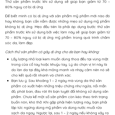
Thử sản phẩm trước khi sử dụng sẽ giúp bạn giảm từ 70 –
80% nguy cơ bị dị ứng.
Để biết mình có bị dị ứng với sản phẩm mỹ phẩm mới nào đó
hay không, bạn cần nắm được những mẹo sử dụng mỹ phẩm
không bị dị ứng. Mẹo đầu tiên là phải áp dụng bước thử sản
phẩm trước khi sử dụng bởi việc làm này sẽ giúp bạn giảm từ
70 – 80% nguy cơ bị dị ứng mỹ phẩm trong quá trình chăm
sóc da, làm đẹp.
Cách thử sản phẩm có gây dị ứng cho da bạn hay không:
Lấy lượng nhỏ loại kem muốn dùng thoa đều tại vùng mặt
trong của cổ tay hoặc khuỷu tay. Lý do chọn vị trí này là
do làn da tại đây khá mỏng manh và nhạy cảm nên nó sẽ
cho kết quả rất nhanh và chính xác.
Bạn lưu ý: Sau khoảng 1 – 2 ngày mà vùng da thử sản
phẩm có xuất hiện những triệu chứng như ngứa, nổi mẩn
đỏ, phát ban, đau rát thì bạn tuyệt đối không sử dụng sản
phẩm. Chưa kể một số sản phẩm còn kéo theo tình trạng
buồn nôn, khó thở. Khi gặp phải hiện tượng này, bạn phải
lập tức ngừng dùng mỹ phẩm và dùng nước muối rửa
sạch da ngay. Ngược lại, sau 1 – 2 ngày nếu không xảy ra