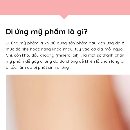
Dị ứng mỹ phẩm là gì?
Dị ứng mỹ phẩm là khi sử dụng sản phẩm gây kích ứng da ở
mức độ nhẹ hoặc nặng khác nhau, tùy vào cơ địa mỗi người.
Chì, cồn khô, dầu khoáng (mineral oil),… là một số thành phần
mỹ phẩm dễ gây dị ứng da do chúng dễ khiến lỗ chân lông bị
bí tắc, làm da bị phát sinh dị ứng.