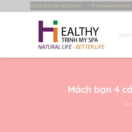
(028) 39.257.886 - 0918.599.611
564 Nguyễn Đình Chiểu,
TRANG
Mách bạn 4 cá
By