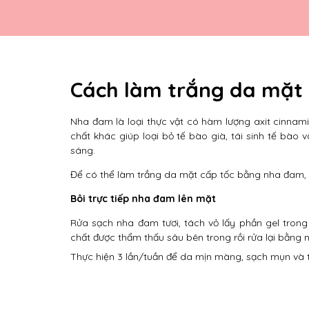
Cách làm trắng da mặt
Nha đam là loại thực vật có hàm lượng axit cinnamic
chất khác giúp loại bỏ tế bào già, tái sinh tế bào
sáng.
Để có thể làm trắng da mặt cấp tốc bằng nha đam, 
Bôi trực tiếp nha đam lên mặt
Rửa sạch nha đam tươi, tách vỏ lấy phần gel trong
chất được thẩm thấu sâu bên trong rồi rửa lại bằng 
Thực hiện 3 lần/tuần để da mịn màng, sạch mụn và tr