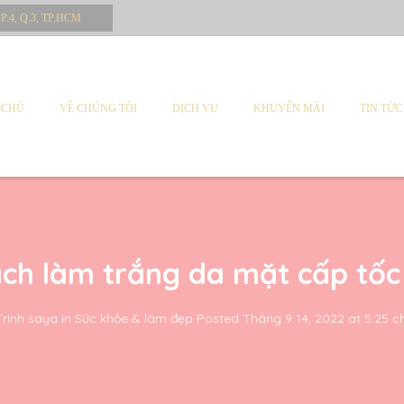
 P.4, Q.3, TP.HCM
 CHỦ
VỀ CHÚNG TÔI
DỊCH VỤ
KHUYẾN MÃI
TIN TỨC
ch làm trắng da mặt cấp tốc
Trinh saya
in
Sức khỏe & làm đẹp
Posted
Tháng 9 14, 2022 at 5:25 c