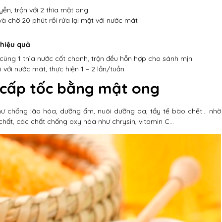
n, trộn với 2 thìa mật ong
à chờ 20 phút rồi rửa lại mặt với nước mát
 hiệu quả
cùng 1 thìa nước cốt chanh, trộn đều hỗn hợp cho sánh mịn
 với nước mát, thực hiện 1 – 2 lần/tuần
 cấp tốc bằng mật ong
như chống lão hóa, dưỡng ẩm, nuôi dưỡng da, tẩy tế bào chết… nhờ
hất, các chất chống oxy hóa như chrysin, vitamin C…