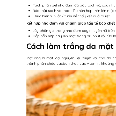
Tách phần gel nha đam đã bóc tách vỏ, xay nhuyễ
Rửa mặt sạch và thoa đều hỗn hợp trên lên mặt v
Thực hiện 2-3 lần/ tuần để thấy kết quả rõ rệt
Kết hợp nha đam với chanh giúp tẩy tế bào chết
Lấy phần gel trong nha đam xay nhuyễn rồi trộn 
Đắp hỗn hợp này lên mặt trong 20 phút rồi rửa lại
Cách làm trắng da mặt
Mật ong là một loại nguyên liệu tuyệt vời cho da 
thành phần chứa cacbohidrat, các vitamin, khoáng c