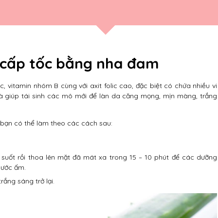
 cấp tốc bằng nha đam
, vitamin nhóm B cùng với axit folic cao, đặc biệt có chứa nhiều vi
 và giúp tái sinh các mô mới để làn da căng mọng, mịn màng, trắng
bạn có thể làm theo các cách sau:
 suốt rồi thoa lên mặt đã mát xa trong 15 – 10 phút để các dưỡng
nước ấm.
ắng sáng trở lại.