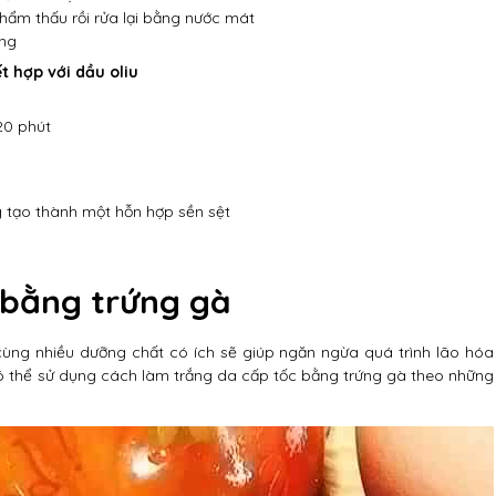
hẩm thấu rồi rửa lại bằng nước mát
áng
 hợp với dầu oliu
20 phút
g tạo thành một hỗn hợp sền sệt
 bằng trứng gà
 cùng nhiều dưỡng chất có ích sẽ giúp ngăn ngừa quá trình lão hóa
ó thể sử dụng cách làm trắng da cấp tốc bằng trứng gà theo những