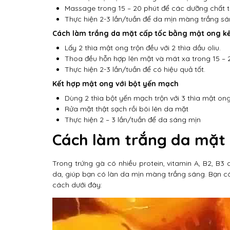
Massage trong 15 – 20 phút để các dưỡng chất t
Thực hiện 2-3 lần/tuần để da mịn màng trắng s
Cách làm trắng da mặt cấp tốc bằng mật ong kết
Lấy 2 thìa mật ong trộn đều với 2 thìa dầu oliu.
Thoa đều hỗn hợp lên mặt và mát xa trong 15 – 
Thực hiện 2-3 lần/tuần để có hiệu quả tốt.
Kết hợp mật ong với bột yến mạch
Dùng 2 thìa bột yến mạch trộn với 3 thìa mật on
Rửa mặt thật sạch rồi bôi lên da mặt
Thực hiện 2 – 3 lần/tuần để da sáng mịn
Cách làm trắng da mặt
Trong trứng gà có nhiều protein, vitamin A, B2, B3
da, giúp bạn có làn da mịn màng trắng sáng. Bạn c
cách dưới đây: