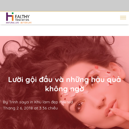
Lười gội đầu và những hậu quả
không ngờ
By
Trinh saya
in
Khu làm đẹp
Posted
Tháng 2 6, 2018 at 3:36 chiều