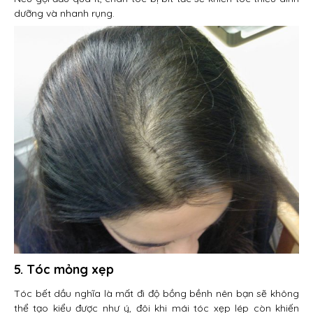
dưỡng và nhanh rụng.
5. Tóc mỏng xẹp
Tóc bết dầu nghĩa là mất đi độ bồng bềnh nên bạn sẽ không
thể tạo kiểu được như ý, đôi khi mái tóc xẹp lép còn khiến