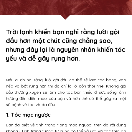
Trời lạnh khiến bạn nghĩ rằng lười gội
đầu hơn một chút cũng chẳng sao,
nhưng đây lại là nguyên nhân khiến tóc
yếu và dễ gãy rụng hơn.
Nếu ai đó nói rằng, lười gội đầu có thể sẽ làm tóc bóng, vào
nếp và bớt rụng hơn thì đó chỉ là lời đồn thôi nhé. Không gội
đầu thường xuyên sẽ làm cho tóc bạn thiếu đi sức sống, ảnh
hưởng đến diện mạo của bạn và hơn thế có thể gây ra một
số bệnh về tóc và da đầu.
1. Tóc mọc ngược
Bạn đã biết về tình trạng “lông mọc ngược” trên da rồi đúng
không? Tình trạng tương tự cũng có thể xảy ra với tóc trên da