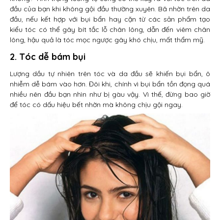
đầu của bạn khi không gội đầu thường xuyên. Bã nhờn trên da
đầu, nếu kết hợp với bụi bẩn hay cặn từ các sản phẩm tạo
kiểu tóc có thể gây bít tắc lỗ chân lông, dẫn đến viêm chân
lông, hậu quả là tóc mọc ngược gây khó chịu, mất thẩm mỹ.
2. Tóc dễ bám bụi
Lượng dầu tự nhiên trên tóc và da đầu sẽ khiến bụi bẩn, ô
nhiễm dễ bám vào hơn. Đôi khi, chính vì bụi bẩn tồn đọng quá
nhiều nên đầu bạn nhìn như bị gàu vậy. Vì thế, đừng bao giờ
để tóc có dấu hiệu bết nhờn mà không chịu gội ngay.