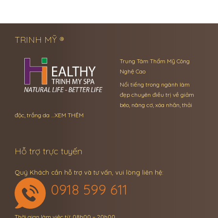
← Previous Post
Next Post →
TRINH MỸ ®
Trung Tâm Thẩm Mỹ Công
Nghệ Cao
Nổi tiếng trong ngành làm
đẹp chuyên điều trị về giảm
béo, nâng cơ, xóa nhăn, thải
độc, trắng da …
XEM THÊM
Hỗ trợ trực tuyến
Quý Khách cần hỗ trợ và tư vấn, vui lòng liên hệ:
0918 599 611
Thời gian làm việc từ: 08h00 – 20h00