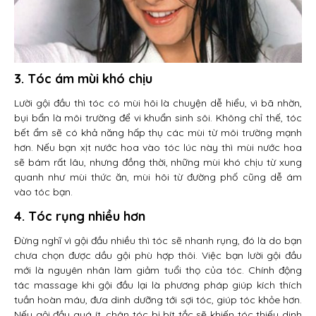
3. Tóc ám mùi khó chịu
Lười gội đầu thì tóc có mùi hôi là chuyện dễ hiểu, vì bã nhờn,
bụi bẩn là môi trường để vi khuẩn sinh sôi. Không chỉ thế, tóc
bết ẩm sẽ có khả năng hấp thụ các mùi từ môi trường mạnh
hơn. Nếu bạn xịt nước hoa vào tóc lúc này thì mùi nước hoa
sẽ bám rất lâu, nhưng đồng thời, những mùi khó chịu từ xung
quanh như mùi thức ăn, mùi hôi từ đường phố cũng dễ ám
vào tóc bạn.
4. Tóc rụng nhiều hơn
Đừng nghĩ vì gội đầu nhiều thì tóc sẽ nhanh rụng, đó là do bạn
chưa chọn được dầu gội phù hợp thôi. Việc bạn lười gội đầu
mới là nguyên nhân làm giảm tuổi thọ của tóc. Chính động
tác massage khi gội đầu lại là phương pháp giúp kích thích
tuần hoàn máu, đưa dinh dưỡng tới sợi tóc, giúp tóc khỏe hơn.
Nếu gội đầu quá ít, chân tóc bị bít tắc sẽ khiến tóc thiếu dinh