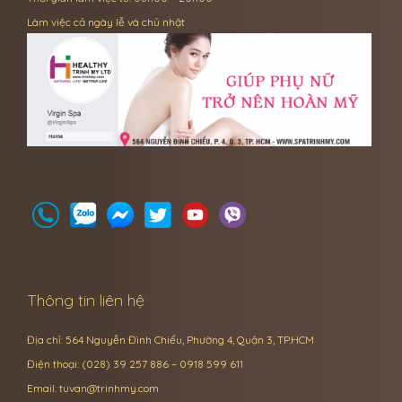
Làm việc cả ngày lễ và chủ nhật
Thông tin liên hệ
Địa chỉ: 564 Nguyễn Đình Chiểu, Phường 4, Quận 3, TP.HCM
Điện thoại: (028) 39 257 886 – 0918 599 611
Email:
tuvan@trinhmy.com