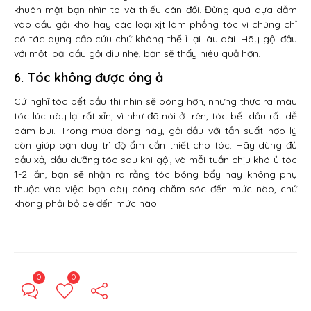
khuôn mặt bạn nhìn to và thiếu cân đối. Đừng quá dựa dẫm
vào dầu gội khô hay các loại xịt làm phồng tóc vì chúng chỉ
có tác dụng cấp cứu chứ không thể ỉ lại lâu dài. Hãy gội đầu
với một loại dầu gội dịu nhẹ, bạn sẽ thấy hiệu quả hơn.
6. Tóc không được óng ả
Cứ nghĩ tóc bết dầu thì nhìn sẽ bóng hơn, nhưng thực ra màu
tóc lúc này lại rất xỉn, vì như đã nói ở trên, tóc bết dầu rất dễ
bám bụi. Trong mùa đông này, gội đầu với tần suất hợp lý
còn giúp bạn duy trì độ ẩm cần thiết cho tóc. Hãy dùng đủ
dầu xả, dầu dưỡng tóc sau khi gội, và mỗi tuần chịu khó ủ tóc
1-2 lần, bạn sẽ nhận ra rằng tóc bóng bẩy hay không phụ
thuộc vào việc bạn dày công chăm sóc đến mức nào, chứ
không phải bỏ bê đến mức nào.
0
0