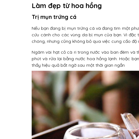
Làm đẹp từ hoa hồng
Trị mụn trứng cá
Nếu bạn đang bị mụn trứng cá và đang tìm một phươn
cứu cánh cho các vùng da bị mụn của bạn. Vì đặc 
chóng, nhưng cũng không bỏ qua việc cung cấo độ 
Ngâm vài hạt cỏ cà ri trong nước vào ban đêm và 
phút và rửa lại bằng nước hoa hồng lạnh. Hoặc bạ
thấy hiệu quả bất ngờ sau một thời gian ngắn