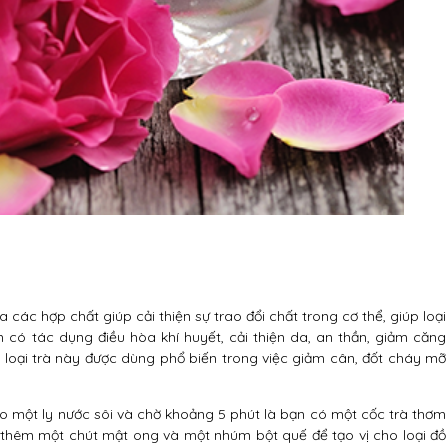
các hợp chất giúp cải thiện sự trao đổi chất trong cơ thể, giúp loại
 có tác dụng điều hòa khí huyết, cải thiện da, an thần, giảm căng
, loại trà này được dùng phổ biến trong việc giảm cân, đốt cháy mỡ
o một ly nước sôi và chờ khoảng 5 phút là bạn có một cốc trà thơm
ể thêm một chút mật ong và một nhúm bột quế để tạo vị cho loại đồ