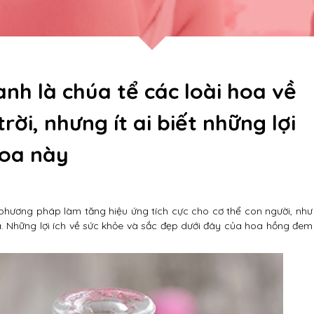
h là chúa tể các loài hoa về
ời, nhưng ít ai biết những lợi
hoa này
 phương pháp làm tăng hiệu ứng tích cực cho cơ thể con người, như
a. Những lợi ích về sức khỏe và sắc đẹp dưới đây của hoa hồng đem