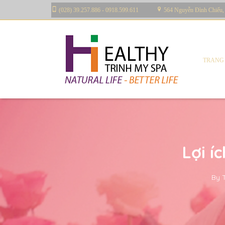
(028) 39.257.886 - 0918.599.611
564 Nguyễn Đình Chiểu,
TRANG
Lợi í
By