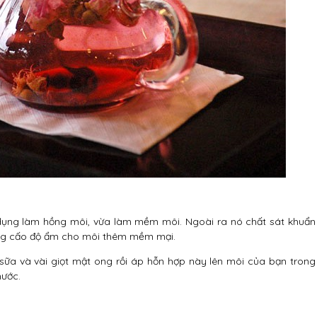
dụng làm hồng môi, vừa làm mềm môi. Ngoài ra nó chất sát khuẩn
cung cấo độ ẩm cho môi thêm mềm mại.
sữa và vài giọt mật ong rồi áp hỗn hợp này lên môi của bạn trong
nước.