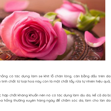
 hồng có tác dụng làm se khít lỗ chân lông, cân bằng dầu trên da
tinh chất từ loại hoa này còn là một chất tẩy rửa tự nhiên hiệu quả,
 hợp chất kháng khuẩn nên nó có tác dụng làm dịu da, kể cả da bị
hoa hồng thường xuyên hàng ngày để chăm sóc da, làm cho làn da