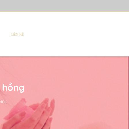
LIÊN HỆ
a hồng
hiều