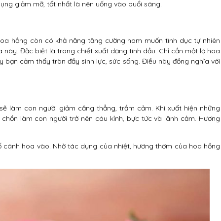
ụng giảm mỡ, tốt nhất là nên uống vào buổi sáng.
hoa hồng còn có khả năng tăng cường ham muốn tình dục tự nhiên
a này. Đặc biệt là trong chiết xuất dạng tinh dầu. Chỉ cần một lọ hoa
bạn cảm thấy tràn đầy sinh lực, sức sống. Điều này đồng nghĩa với
 sẽ làm con người giảm căng thẳng, trầm cảm. Khi xuất hiện những
 chồn làm con người trở nên cáu kỉnh, bực tức và lãnh cảm. Hương
.
số cánh hoa vào. Nhờ tác dụng của nhiệt, hương thơm của hoa hồng