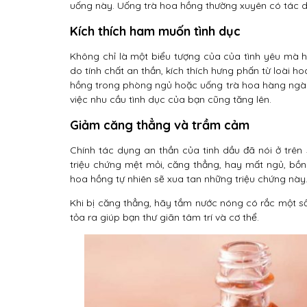
uống này. Uống trà hoa hồng thường xuyên có tác d
Kích thích ham muốn tình dục
Không chỉ là một biểu tượng của của tình yêu mà 
do tính chất an thần, kích thích hưng phấn từ loài ho
hồng trong phòng ngủ hoặc uống trà hoa hàng ngày 
việc nhu cầu tình dục của bạn cũng tăng lên.
Giảm căng thẳng và trầm cảm
Chính tác dụng an thần của tinh dầu đã nói ở trên
triệu chứng mệt mỏi, căng thẳng, hay mất ngủ, bồn
hoa hồng tự nhiên sẽ xua tan những triệu chứng này
Khi bị căng thẳng, hãy tắm nước nóng có rắc một 
tỏa ra giúp bạn thư giãn tâm trí và cơ thể.