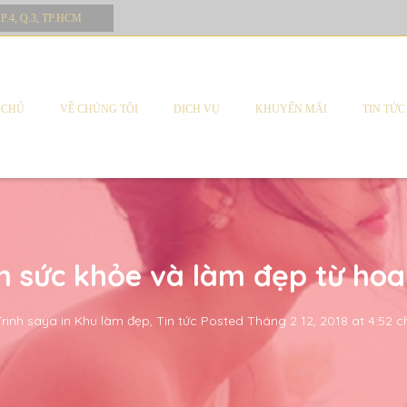
 P.4, Q.3, TP.HCM
 CHỦ
VỀ CHÚNG TÔI
DỊCH VỤ
KHUYẾN MÃI
TIN TỨC
ch sức khỏe và làm đẹp từ ho
Trinh saya
in
Khu làm đẹp
,
Tin tức
Posted
Tháng 2 12, 2018 at 4:52 c