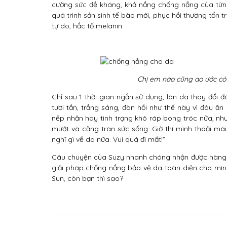
cường sức đề kháng, khả nắng chống nắng của từn
quá trình sản sinh tế bào mới, phục hồi thương tổn 
tự do, hắc tố melanin.
Chị em nào cũng ao ước có
Chỉ sau 1 thời gian ngắn sử dụng, làn da thay đổi đ
tươi tắn, trắng sáng, đàn hồi như thế này vì đâu 
nếp nhăn hay tình trạng khô ráp bong tróc nữa, nh
mướt và căng tràn sức sống. Giờ thì mình thoải má
nghĩ gì về da nữa. Vui quá đi mất!”
Câu chuyện của Suzy nhanh chóng nhận được hàng n
giải pháp chống nắng bảo vệ da toàn diện cho mìn
Sun, còn bạn thì sao?