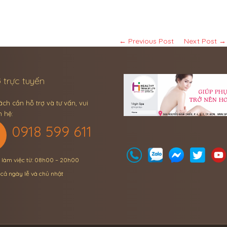
← Previous Post
Next Post →
 trực tuyến
ch cần hỗ trợ và tư vấn, vui
n hệ:
0918 599 611
n làm việc từ: 08h00 – 20h00
 cả ngày lễ và chủ nhật