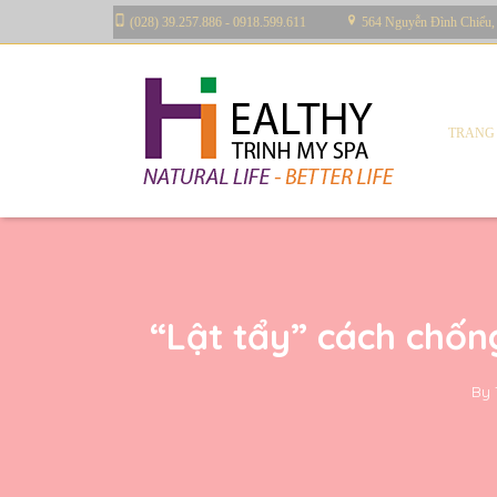
(028) 39.257.886 - 0918.599.611
564 Nguyễn Đình Chiểu,
TRANG
“Lật tẩy” cách chốn
By