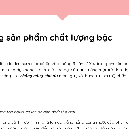
g sản phẩm chất lượng bậc
ho làn da đen sạm của cô ấy vào tháng 3 năm 2016, trong chuyến du
iều nên cô ấy không tránh khỏi tác hại của ánh nắng mặt trời, làn da
ức sống. Cô
chống nắng cho da
mỗi ngày với hàng tá loại mỹ phẩm,
.
g top người có làn da đẹp nhất thế giới.
phong cảnh hữu tình mà là làn da trắng hồng căng mướt của phụ nữ
 mình đâu, ngạc nhiên đến há hốc mồm. Phụ nữ Nhật Bản có một làn