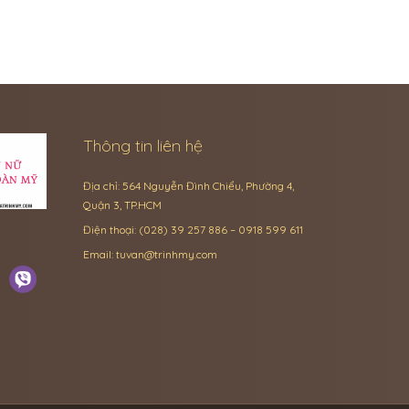
Thông tin liên hệ
Địa chỉ: 564 Nguyễn Đình Chiểu, Phường 4,
Quận 3, TP.HCM
Điện thoại: (028) 39 257 886 – 0918 599 611
Email:
tuvan@trinhmy.com