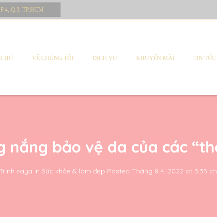
 P.4, Q.3, TP.HCM
 CHỦ
VỀ CHÚNG TÔI
DỊCH VỤ
KHUYẾN MÃI
TIN TỨC
g nắng bảo vệ da của các “t
Trinh saya
in
Sức khỏe & làm đẹp
Posted
Tháng 8 4, 2022 at 3:35 ch