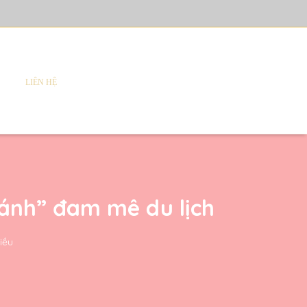
LIÊN HỆ
hánh” đam mê du lịch
iều