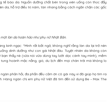
g tế bào da. Nguồn dưỡng chất bên trong viên uống còn thúc đẩy
trên da, hỗ trợ điều trị nám, tàn nhang bằng cách ngăn chặn các gốc
 một làn da hoàn hảo như phụ nữ Nhật Bản.
áng kinh ngạc: “Mình rất bất ngờ, không nghĩ rằng làn da lại trở nên
ăn uống dinh dưỡng như con gái Nhật đâu. Tuyệt nhiên da không còn
ư bạn thấy nè (vừa nói vừa dùng tay lướt dọc cánh tay mình), mềm
i tung hoành mặc nắng, gió, du lịch đến mọi chân trời mà không lo
gàn phản hồi, đa phần đều cảm ơn cô gái này vì đã giúp họ tìm ra
h. Hàng ngàn chị em phụ nữ Việt đã tìm đến sử dụng Be – Max The