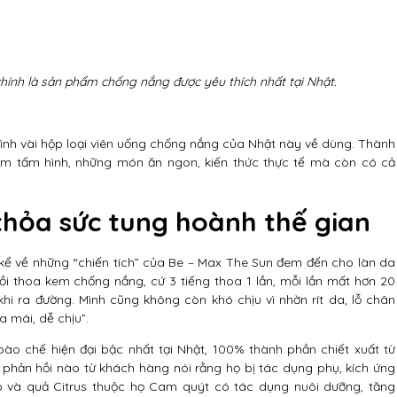
hính là sản phẩm chống nắng được yêu thích nhất tại Nhật.
ình vài hộp loại viên uống chống nắng của Nhật này về dùng. Thành
ăm tấm hình, những món ăn ngon, kiến thức thực tế mà còn có cả
thỏa sức tung hoành thế gian
 kể về những “chiến tích” của Be – Max The Sun đem đến cho làn da
ồi thoa kem chống nắng, cứ 3 tiếng thoa 1 lần, mỗi lần mất hơn 20
khi ra đường. Mình cũng không còn khó chịu vì nhờn rít da, lỗ chân
a mái, dễ chịu”.
o chế hiện đại bậc nhất tại Nhật, 100% thành phần chiết xuất từ
 1 phản hồi nào từ khách hàng nói rằng họ bị tác dụng phụ, kích ứng
o và quả Citrus thuộc họ Cam quýt có tác dụng nuôi dưỡng, tăng