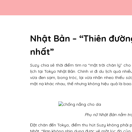
Nhật Bản – “Thiên đườn
nhất”
Suzy chia sẻ thời điểm tìm ra “mặt trời chân lý” c
lịch tại Tokyo Nhật Bản. Chính vì đi du lịch quá nh
vừa đen sạm, bong tróc, lại vừa nhăn nheo thiếu s
mặt nạ khác nhau, thế nhưng không hiệu quả là bao
Phụ nữ Nhật Bản nằm tron
Đặt chân đến Tokyo, điểm thu hút Suzy không phải 
Nhật, “Bạn không nhìn dung được vẻ mặt lúc đó của