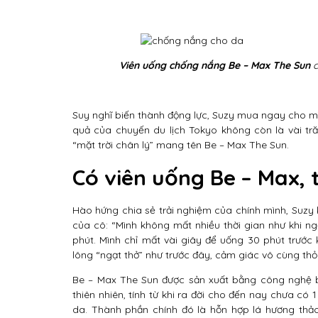
Viên uống chống nắng Be – Max The Sun
c
Suy nghĩ biến thành động lực, Suzy mua ngay cho m
quả của chuyến du lịch Tokyo không còn là vài tr
“mặt trời chân lý” mang tên Be – Max The Sun.
Có viên uống Be – Max, 
Hào hứng chia sẻ trải nghiệm của chính mình, Suzy
của cô: “Mình không mất nhiều thời gian như khi ng
phút. Mình chỉ mất vài giây để uống 30 phút trước 
lông “ngạt thở” như trước đây, cảm giác vô cùng thỏ
Be – Max The Sun được sản xuất bằng công nghệ bà
thiên nhiên, tính từ khi ra đời cho đến nay chưa có
da. Thành phần chính đó là hỗn hợp lá hương thả