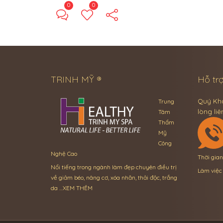
0
0
TRINH MỸ ®
Hỗ trợ
Quý Khá
Trung
lòng liê
Tâm
Thẩm
Mỹ
Công
Nghệ Cao
Thời gia
Nổi tiếng trong ngành làm đẹp chuyên điều trị
Làm việc
về giảm béo, nâng cơ, xóa nhăn, thải độc, trắng
da …
XEM THÊM