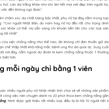
u hút. Làn da trắng khỏe như tôn lên hết mọi nét đẹp trên người họ,
o ước đến không ngủ được”.
ẩm chăm sóc da chất lượng bậc nhất, phụ nữ tại đây nằm trong top
ng: “Con người Nhật Bản, dù nam hay nữ họ đều rất chú trọng dinh
c khỏe cơ thể. Họ sẵn sáng chi khoản tiền lớn cho các loại sản
 tốt nhất”.
g của việc chống nắng như thế nào, đó không chỉ đơn thuần giữ da
ạn chế thấp nhất khả năng mắc bệnh ung thư da quái ác. Suzy cuối
ười nơi đây, nằm ngoài dự đoán là kem chống nắng thuộc 1 thương
c biệt hơn.
g mỗi ngày chỉ bằng 1 viên
được nhiều người phụ nữ Nhật nhiệt tình chia sẻ về những sản phẩm
với công việc nên chuyện dành ra 20 phút thoa kem chống nắng gần
nắng
. Mình được giới thiệu rất nhiều loại, điều lạ là hỏi 10 người hết 6