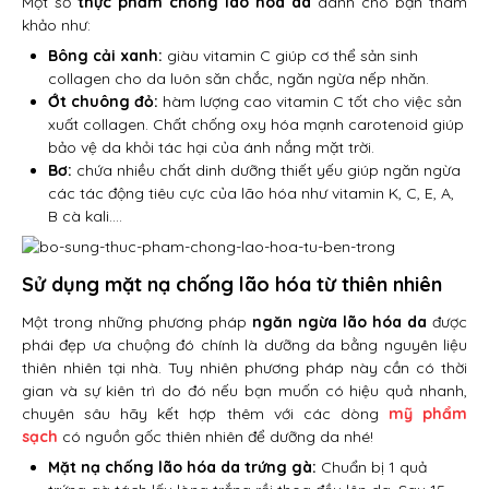
Một số
thực phẩm chống lão hóa da
dành cho bạn tham
khảo như:
Bông cải xanh:
giàu vitamin C giúp cơ thể sản sinh
collagen cho da luôn săn chắc, ngăn ngừa nếp nhăn.
Ớt chuông đỏ:
hàm lượng cao vitamin C tốt cho việc sản
xuất collagen. Chất chống oxy hóa mạnh carotenoid giúp
bảo vệ da khỏi tác hại của ánh nắng mặt trời.
Bơ:
chứa nhiều chất dinh dưỡng thiết yếu giúp ngăn ngừa
các tác động tiêu cực của lão hóa như vitamin K, C, E, A,
B cà kali….
Sử dụng mặt nạ chống lão hóa từ thiên nhiên
Một trong những phương pháp
ngăn ngừa lão hóa da
được
phái đẹp ưa chuộng đó chính là dưỡng da bằng nguyên liệu
thiên nhiên tại nhà. Tuy nhiên phương pháp này cần có thời
gian và sự kiên trì do đó nếu bạn muốn có hiệu quả nhanh,
chuyên sâu hãy kết hợp thêm với các dòng
mỹ
phẩm
sạch
có nguồn gốc thiên nhiên để dưỡng da nhé!
Mặt nạ chống lão hóa da trứng gà:
Chuẩn bị 1 quả