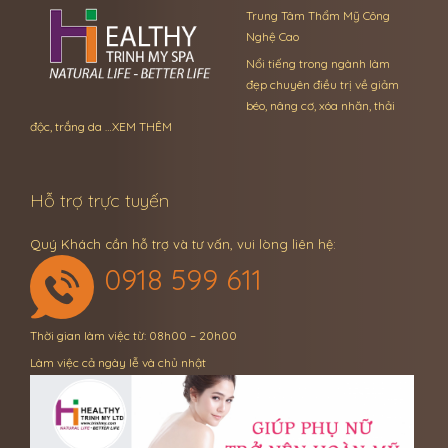
Trung Tâm Thẩm Mỹ Công
Nghệ Cao
Nổi tiếng trong ngành làm
đẹp chuyên điều trị về giảm
béo, nâng cơ, xóa nhăn, thải
độc, trắng da …
XEM THÊM
Hỗ trợ trực tuyến
Quý Khách cần hỗ trợ và tư vấn, vui lòng liên hệ:
0918 599 611
Thời gian làm việc từ: 08h00 – 20h00
Làm việc cả ngày lễ và chủ nhật