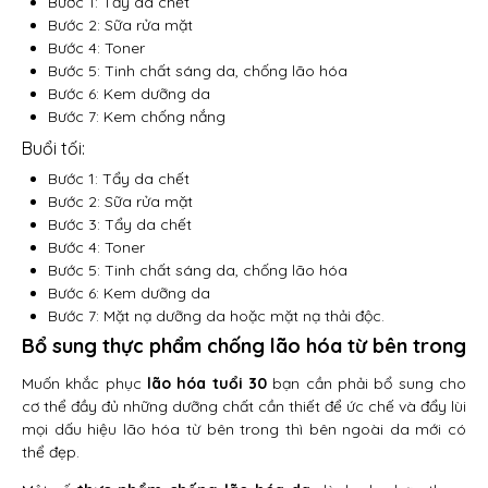
Bước 1: Tẩy da chết
Bước 2: Sữa rửa mặt
Bước 4: Toner
Bước 5: Tinh chất sáng da, chống lão hóa
Bước 6: Kem dưỡng da
Bước 7: Kem chống nắng
Buổi tối:
Bước 1: Tẩy da chết
Bước 2: Sữa rửa mặt
Bước 3: Tẩy da chết
Bước 4: Toner
Bước 5: Tinh chất sáng da, chống lão hóa
Bước 6: Kem dưỡng da
Bước 7: Mặt nạ dưỡng da hoặc mặt nạ thải độc.
Bổ sung thực phẩm chống lão hóa từ bên trong
Muốn khắc phục
lão hóa tuổi 30
bạn cần phải bổ sung cho
cơ thể đầy đủ những dưỡng chất cần thiết để ức chế và đẩy lùi
mọi dấu hiệu lão hóa từ bên trong thì bên ngoài da mới có
thể đẹp.