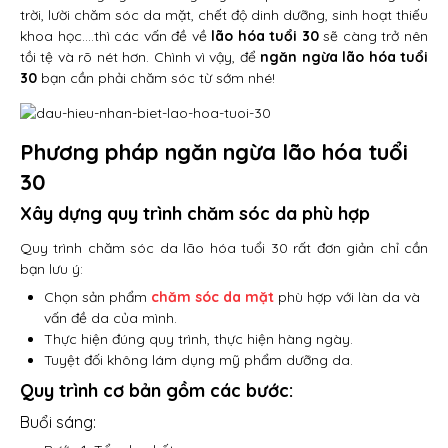
trời, lười chăm sóc da mặt, chết độ dinh dưỡng, sinh hoạt thiếu
khoa học….thì các vấn đề về
lão hóa tuổi 30
sẽ càng trở nên
tồi tệ và rõ nét hơn. Chình vì vậy, để
ngăn ngừa lão hóa tuổi
30
bạn cần phải chăm sóc từ sớm nhé!
Phương pháp ngăn ngừa lão hóa tuổi
30
Xây dựng quy trình chăm sóc da phù hợp
Quy trình chăm sóc da lão hóa tuổi 30 rất đơn giản chỉ cần
bạn lưu ý:
Chọn sản phẩm
chăm sóc da mặt
phù hợp với làn da và
vấn đề da của mình.
Thực hiện đúng quy trình, thực hiện hàng ngày.
Tuyệt đối không lám dụng mỹ phẩm dưỡng da.
Quy trình cơ bản gồm các bước:
Buổi sáng: