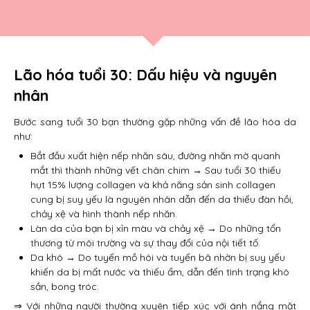
Lão hóa tuổi 30: Dấu hiệu và nguyên
nhân
Bước sang tuổi 30 bạn thường gặp những vấn đề lão hóa da
như:
Bắt đầu xuất hiện nếp nhăn sâu, đường nhăn mờ quanh
mắt thì thành những vết chân chim → Sau tuổi 30 thiếu
hụt 15% lượng collagen và khả năng sản sinh collagen
cung bị suy yếu là nguyên nhân dẫn đến da thiếu đàn hồi,
chảy xệ và hình thành nếp nhăn.
Làn da của bạn bị xỉn màu và chảy xệ → Do những tổn
thương từ môi trường và sự thay đổi của nội tiết tố.
Da khô → Do tuyến mồ hôi và tuyến bã nhờn bị suy yếu
khiến da bị mất nước và thiếu ẩm, dẫn đến tình trạng khô
sần, bong tróc.
⇒ Với những người thường xuyên tiếp xúc với ánh nắng mặt