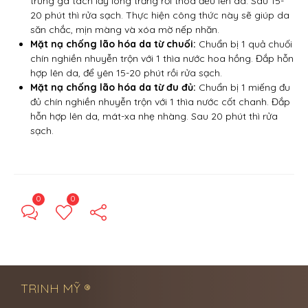
trứng gà tách lấy lòng trắng rồi thoa đều lên da. Sau 15-
20 phút thì rửa sạch. Thực hiện công thức này sẽ giúp da
săn chắc, mịn màng và xóa mờ nếp nhăn.
Mặt nạ chống lão hóa da từ chuối:
Chuẩn bị 1 quả chuối
chín nghiền nhuyễn trộn với 1 thìa nước hoa hồng. Đắp hỗn
hợp lên da, để yên 15-20 phút rồi rửa sạch.
Mặt nạ chống lão hóa da từ đu đủ:
Chuẩn bị 1 miếng đu
đủ chín nghiền nhuyễn trộn với 1 thìa nước cốt chanh. Đắp
hỗn hợp lên da, mát-xa nhẹ nhàng. Sau 20 phút thì rửa
sạch.
0
0
← Previous Post
Next Post →
TRINH MỸ ®