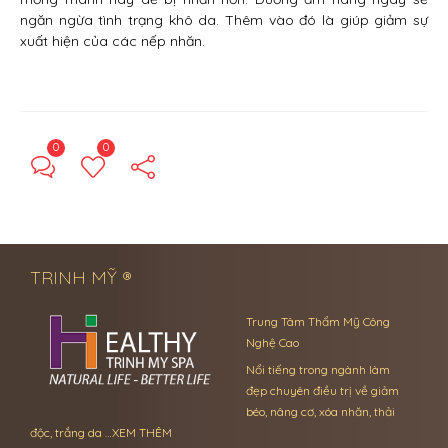
ngăn ngừa tình trạng khô da. Thêm vào đó là giúp giảm sự
xuất hiện của các nếp nhăn.
0
0
← Previous Post
Next Post →
TRINH MỸ ®
Trung Tâm Thẩm Mỹ Công
Nghệ Cao
Nổi tiếng trong ngành làm
đẹp chuyên điều trị về giảm
béo, nâng cơ, xóa nhăn, thải
độc, trắng da …
XEM THÊM