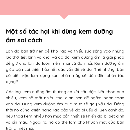
Một số tác hại khi dùng kem dưỡng
ẩm sai cách
Làn da bạn trở nên dễ khô ráp và thiếu sức sống vào những
lúc thời tiết lạnh và khô! Và do đó, kem dưỡng ẩm là giải pháp
để giữ cho làn da luôn mềm mại và đàn hồi. Kem dưỡng ẩm
giúp bạn cải thiện hầu hết các vấn đề về da. Thế nhưng, bạn
có biết việc lạm dụng sản phẩm này sẽ dẫn đến phản tác
dụng?
Các loại kem dưỡng ẩm thường có kết cấu đặc. Nếu thoa quá
nhiều, kem sẽ mất nhiều thời gian hơn để ngấm hoàn toàn
vào da. Dùng kem dưỡng ẩm quá mức sẽ gây xấu da. Đồng
thời nó cũng khiến hàng rào bảo vệ da bị yếu đi. Bên cạnh đó,
nếu thoa kem nhiều hơn mức cần thiết sẽ khiến da bị bết dính
và xỉn màu. Ngoài ra, nó có thể làm cho khuôn mặt của bạn
trông mệt mỏi.