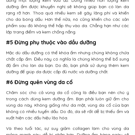
dùng một lượng kem vừa đủ. Dùng nhiều hơn lượng kem
dưỡng ẩm được khuyến nghị sẽ không giúp bạn có làn da
rạng rỡ hơn. Thoa quá nhiều kem sẽ gây lãng phí và khiến
cho da bóng dầu. Hơn thế nữa, nó cũng khiến cho các sản
phẩm sau đó không thể hấp thụ vào da. Chẳng hạn như các
lớp trang điểm và kem chống nắng.
#5 Đừng phụ thuộc vào dầu dưỡng
Mặc dù dầu dưỡng có thể khóa ẩm nhưng chúng không chứa
chất cấp ẩm. Điều này có nghĩa là chúng không thể bổ sung
độ ẩm cho làn da bạn. Do đó, bạn phải sử dụng thêm kem
dưỡng để giúp da được cấp đủ nước và dưỡng chất.
#6 Đừng quên vùng da cổ
Chăm sóc cho cả vùng da cổ cũng là điều bạn nên chú ý
trong cách dùng kem dưỡng ẩm. Bạn phải luôn giữ ẩm cho
vùng da này. Không giống như da mặt, vùng da cổ của bạn
không có nhiều tuyến dầu. Do đó, da sẽ rất dễ bị thiếu ẩm và
xuất hiện các dấu hiệu lão hóa.
Và theo tuổi tác, sự suy giảm collagen làm cho vùng da
mỏng manh này dễ bị nhăn hơn. Dưỡng ẩm hàng ngày sẽ