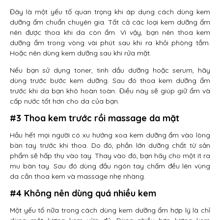
Đây là một yếu tố quan trọng khi áp dụng cách dùng kem
dưỡng ẩm chuẩn chuyên gia. Tất cả các loại kem dưỡng ẩm
nên được thoa khi da còn ẩm. Vì vậy, bạn nên thoa kem
dưỡng ẩm trong vòng vài phút sau khi ra khỏi phòng tắm.
Hoặc nên dùng kem dưỡng sau khi rửa mặt.
Nếu bạn sử dụng toner, tinh dầu dưỡng hoặc serum, hãy
dùng trước bước kem dưỡng. Sau đó thoa kem dưỡng ẩm
trước khi da bạn khô hoàn toàn. Điều này sẽ giúp giữ ẩm và
cấp nước tốt hơn cho da của bạn.
#3 Thoa kem trước rồi massage da mặt
Hầu hết mọi người có xu hướng xoa kem dưỡng ẩm vào lòng
bàn tay trước khi thoa. Do đó, phần lớn dưỡng chất từ sản
phẩm sẽ hấp thụ vào tay. Thay vào đó, bạn hãy cho một ít ra
mu bàn tay. Sau đó dùng đầu ngón tay chấm đều lên vùng
da cần thoa kem và massage nhẹ nhàng.
#4 Không nên dùng quá nhiều kem
Một yếu tố nữa trong cách dùng kem dưỡng ẩm hợp lý là chỉ