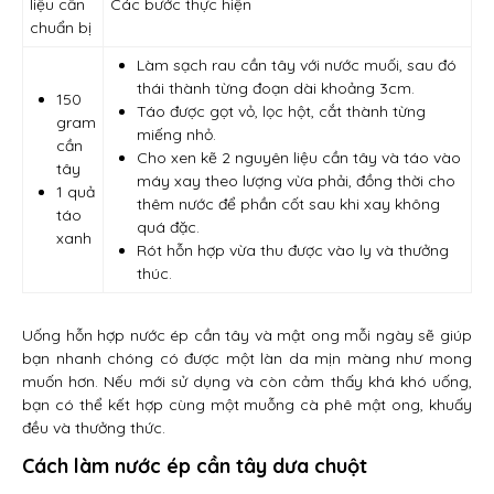
liệu cần
Các bước thực hiện
chuẩn bị
Làm sạch rau cần tây với nước muối, sau đó
thái thành từng đoạn dài khoảng 3cm.
150
Táo được gọt vỏ, lọc hột, cắt thành từng
gram
miếng nhỏ.
cần
Cho xen kẽ 2 nguyên liệu cần tây và táo vào
tây
máy xay theo lượng vừa phải, đồng thời cho
1 quả
thêm nước để phần cốt sau khi xay không
táo
quá đặc.
xanh
Rót hỗn hợp vừa thu được vào ly và thưởng
thúc.
Uống hỗn hợp nước ép cần tây và mật ong mỗi ngày sẽ giúp
bạn nhanh chóng có được một làn da mịn màng như mong
muốn hơn. Nếu mới sử dụng và còn cảm thấy khá khó uống,
bạn có thể kết hợp cùng một muỗng cà phê mật ong, khuấy
đều và thưởng thức.
Cách làm nước ép cần tây dưa chuột