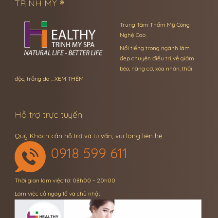
TRINH MỸ ®
Trung Tâm Thẩm Mỹ Công
Nghệ Cao
Nổi tiếng trong ngành làm
đẹp chuyên điều trị về giảm
béo, nâng cơ, xóa nhăn, thải
độc, trắng da …
XEM THÊM
Hỗ trợ trực tuyến
Quý Khách cần hỗ trợ và tư vấn, vui lòng liên hệ:
0918 599 611
Thời gian làm việc từ: 08h00 – 20h00
Làm việc cả ngày lễ và chủ nhật