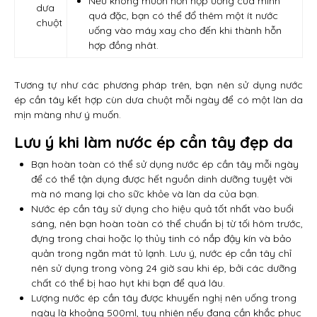
Nếu không muốn hỗn hợp uống của mình
dưa
quá đặc, bạn có thể đổ thêm một ít nước
chuột
uống vào máy xay cho đến khi thành hỗn
hợp đồng nhât.
Tương tự như các phương pháp trên, bạn nên sử dụng nước
ép cần tây kết hợp cùn dưa chuột mỗi ngày để có một làn da
mịn màng như ý muốn.
Lưu ý khi làm nước ép cần tây đẹp da
Bạn hoàn toàn có thể sử dụng nước ép cần tây mỗi ngày
để có thể tận dụng được hết nguồn dinh dưỡng tuyệt vời
mà nó mang lại cho sữc khỏe và làn da của bạn.
Nước ép cần tây sử dụng cho hiệu quả tốt nhất vào buổi
sáng, nên bạn hoàn toàn có thể chuẩn bị từ tối hôm trước,
đựng trong chai hoặc lọ thủy tinh có nắp đậy kín và bảo
quản trong ngăn mát tủ lạnh. Lưu ý, nước ép cần tây chỉ
nên sử dụng trong vòng 24 giờ sau khi ép, bởi các dưỡng
chất có thể bị hao hụt khi bạn để quá lâu.
Lượng nước ép cần tây được khuyến nghị nên uống trong
ngày là khoảng 500ml, tuy nhiên nếu đang cần khắc phục