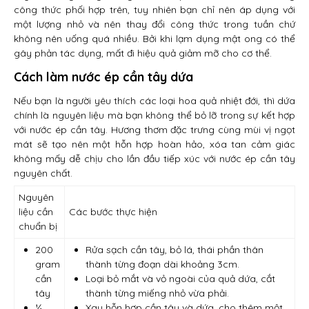
công thức phối hợp trên, tuy nhiên bạn chỉ nên áp dụng với
một lượng nhỏ và nên thay đổi công thức trong tuần chứ
không nên uống quá nhiều. Bởi khi lạm dụng mật ong có thể
gây phản tác dụng, mất đi hiệu quả giảm mỡ cho cơ thể.
Cách làm nước ép cần tây dứa
Nếu bạn là người yêu thích các loại hoa quả nhiệt đới, thì dứa
chính là nguyên liệu mà bạn không thể bỏ lỡ trong sự kết hợp
với nước ép cần tây. Hương thơm đặc trưng cùng mùi vị ngọt
mát sẽ tạo nên một hỗn hợp hoàn hảo, xóa tan cảm giác
không mấy dễ chịu cho lần đầu tiếp xúc với nước ép cần tây
nguyên chất.
Nguyên
liệu cần
Các bước thực hiện
chuẩn bị
200
Rửa sạch cần tây, bỏ lá, thái phần thân
gram
thành từng đoạn dài khoảng 3cm.
cần
Loại bỏ mắt và vỏ ngoài của quả dứa, cắt
tây
thành từng miếng nhỏ vừa phải.
¼
Xay hỗn hợp cần tây và dứa, cho thêm một