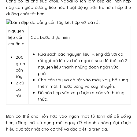
uống có lợi cho sức khỏe. Ngoài lợi ích làm đẹp da, hỗn hợp
này còn giúp đường tiêu hóa hoạt động trơn tru hơn, hấp thu
dưỡng chất tốt hơn.
Nguyên
liệu cần
Các bước thực hiện
chuẩn bị
Rửa sạch các nguyên liệu. Riêng đối với cà
200
rốt gọt bỏ lớp vỏ bên ngoài, sau đó thái cả 2
gram
nguyên liệu thành những đoạn ngắn vừa
cần
phải.
tây
Cho cần tây và cà rốt vào máy xay, bổ sung
2 củ
thêm một ít nước uống và xay nhuyễn.
cà
Đổ hỗn hợp vừa xay được ra cốc và thưởng
rốt
thức.
Bạn có thể cho hỗn hợp vào ngăn mát tủ lạnh để dễ uống
hơn, đồng thời sử dụng mỗi ngày để nhanh chóng đạt được
hiệu quả tốt nhất cho cơ thể và đặc biệt là trên da.