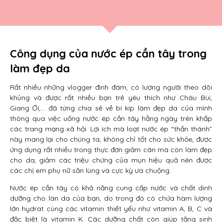
Công dụng của nước ép cần tây trong
làm đẹp da
Rất nhiều những vlogger đình đám, có lượng người theo dõi
khủng và được rất nhiều bạn trẻ yêu thích như Châu Bùi,
Giang Ơi,… đã từng chia sẻ về bí kíp làm đẹp da của mình
thông qua việc uống nước ép cần tây hằng ngày trên khắp
các trang mạng xã hội. Lợi ích mà loạt nước ép “thần thánh”
này mang lại cho chúng ta, không chỉ tốt cho sức khỏe, được
ứng dụng rất nhiều trong thực đơn giảm cân mà còn làm đẹp
cho da, giảm các triệu chứng của mụn hiệu quả nên được
các chị em phụ nữ săn lùng và cực kỳ ưa chuộng.
Nước ép cần tây có khả năng cung cấp nước và chất dinh
dưỡng cho làn da của bạn, do trong đó có chứa hàm lượng
lớn hydrat cùng các vitamin thiết yếu như vitamin A, B, C và
đặc biệt là vitamin K. Các dưỡng chất còn giúp tăng sinh