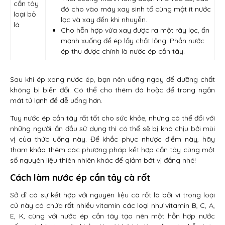
cần tây
đó cho vào máy xay sinh tố cùng một ít nước
loại bỏ
lọc và xay đến khi nhuyễn.
lá
Cho hỗn hợp vừa xay được ra một rây lọc, ấn
mạnh xuống để ép lấy chất lỏng. Phần nước
ép thu được chính là nước ép cần tây.
Sau khi ép xong nước ép, bạn nên uống ngay để dưỡng chất
không bị biến đổi. Có thể cho thêm đá hoặc để trong ngăn
mát tủ lạnh để dễ uống hơn.
Tuy nước ép cần tây rất tốt cho sức khỏe, nhưng có thể đối với
những người lần đầu sử dụng thì có thể sẽ bị khó chịu bởi mùi
vị của thức uống này. Để khắc phục nhược điểm này, hãy
tham khảo thêm các phương pháp kết hợp cần tây cùng một
số nguyên liệu thiên nhiên khác để giảm bớt vị đắng nhé!
Cách làm nước ép cần tây cà rốt
Sở dĩ có sự kết hợp với nguyên liệu cà rốt là bởi vì trong loại
củ này có chứa rất nhiều vitamin các loại như vitamin B, C, A,
E, K, cùng với nước ép cần tây tạo nên một hỗn hợp nước