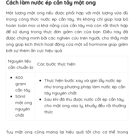
Cách làm nước ép cần tây mật ong
Một lượng mật ong nếu được phối hợp với một lượng vừa đủ
trong công thức nước ép cần tây, thì không chỉ giúp loại bỏ
hoàn toàn mùi vị khá nồng của cần tây mà còn rất thích hợp
để sử dụng trong thực đơn giảm cân của bạn. Điều này đã
được chứng minh bởi các nghiên cứu trên người, cho thấy mật
ong giúp kích thích hoạt động của một số hormone giúp giảm
bớt sự thèm ăn cực hiệu quả.
Nguyên liệu
Các bước thực hiện
cần chuẩn bị
400
Thực hiện bước xay và gạn lấy nước ép
gram
như trong phương pháp làm nước ép cần
cần tây
tây nguyên chất.
50ml
Sau khi đã thu được nước cốt ép cần tây,
mật ong
cho mật ong vào ly, khuấy đều rồi thưởng
nguyên
thức.
chất
Tuy mật ong cũng mang lại hiệu quả tốt cho cơ thể trong