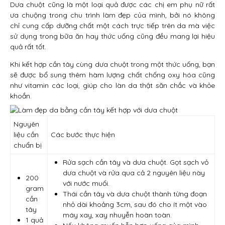
Dưa chuột cũng là một loại quả được các chị em phụ nữ rất
ưa chuộng trong chu trình làm đẹp của mình, bởi nó không
chỉ cung cấp dưỡng chất một cách trực tiếp trên da mà việc
sử dụng trong bữa ăn hay thức uống cũng đều mang lại hiệu
quả rất tốt.
Khi kết hợp cần tây cùng dưa chuột trong một thức uống, bạn
sẽ được bổ sung thêm hàm lượng chất chống oxy hóa cũng
như vitamin các loại, giúp cho làn da thật săn chắc và khỏe
khoắn.
Nguyên
liệu cần
Các bước thực hiện
chuẩn bị
Rửa sạch cần tây và dưa chuột. Gọt sạch vỏ
dưa chuột và rửa qua cả 2 nguyên liệu này
200
với nước muối.
gram
Thái cần tây và dưa chuột thành từng đoạn
cần
nhỏ dài khoảng 3cm, sau đó cho ít một vào
tây
máy xay, xay nhuyễn hoàn toàn.
1 quả