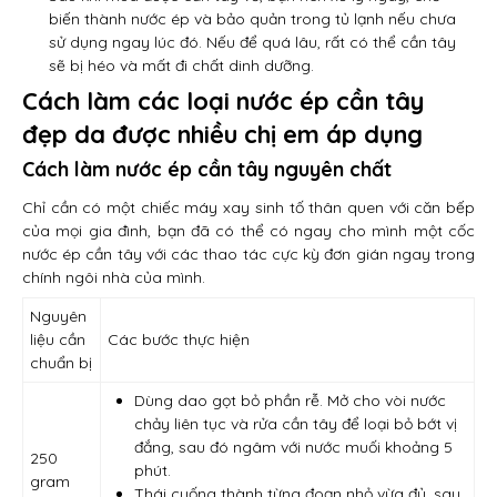
biến thành nước ép và bảo quản trong tủ lạnh nếu chưa
sử dụng ngay lúc đó. Nếu để quá lâu, rất có thể cần tây
sẽ bị héo và mất đi chất dinh dưỡng.
Cách làm các loại nước ép cần tây
đẹp da được nhiều chị em áp dụng
Cách làm nước ép cần tây nguyên chất
Chỉ cần có một chiếc máy xay sinh tố thân quen với căn bếp
của mọi gia đình, bạn đã có thể có ngay cho mình một cốc
nước ép cần tây với các thao tác cực kỳ đơn gián ngay trong
chính ngôi nhà của mình.
Nguyên
liệu cần
Các bước thực hiện
chuẩn bị
Dùng dao gọt bỏ phần rễ. Mở cho vòi nước
chảy liên tục và rửa cần tây để loại bỏ bớt vị
đắng, sau đó ngâm với nước muối khoảng 5
250
phút.
gram
Thái cuống thành từng đoạn nhỏ vừa đủ, sau