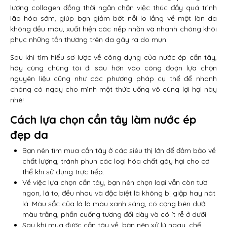
lượng collagen đồng thời ngăn chặn việc thúc đầy quá trình
lão hóa sớm, giúp bạn giảm bớt nỗi lo lắng về một làn da
không đều màu, xuất hiện các nếp nhăn và nhanh chóng khôi
phục những tồn thương trên da gây ra do mụn.
Sau khi tìm hiểu sơ lược về công dụng của nước ép cần tây,
hãy cùng chúng tôi đi sâu hơn vào công đoạn lựa chọn
nguyên liệu cũng như các phương pháp cụ thể để nhanh
chóng có ngay cho mình một thức uống vô cùng lợi hại này
nhé!
Cách lựa chọn cần tây làm nước ép
đẹp da
Bạn nên tìm mua cần tây ở các siêu thị lớn để đảm bảo về
chất lượng, tránh phun các loại hóa chất gây hại cho cơ
thể khi sử dụng trực tiếp.
Về việc lựa chọn cần tây, bạn nên chọn loại vẫn còn tươi
ngon, lá to, đều nhau và đặc biệt là không bị giập hay nát
lá. Màu sắc của lá là màu xanh sáng, có cọng bên dưới
màu trắng, phần cuống tương đối dày và có ít rễ ở dưỡi.
Sau khi mua được cần tây về, bạn nên xử lý ngay, chế