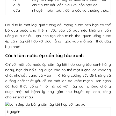
quả
chút nước nếu cần. Sau khi hỗn hợp đã
dứa
nhuyễn hoàn toàn, đổ ra cốc và thưởng thức.
Do dứa là một loại quả tương đối mọng nước, nên bạn có thể
bỏ qua bước cho thêm nước vào cối xay nếu không muốn
uống quá nhiều. Bạn nên tạo cho mình thói quen uống nước
ép cần tây kết hợp với dứa hằng ngày vào mỗi sớm thức dậy
bạn nhé!
Cách làm nước ép cần tây táo xanh
Chỉ với một cốc nước ép cần tây kết hợp cùng táo xanh hằng
ngày, bạn đã bổ sung được cho cơ thể một lượng lớn khoáng
chất như sắt, canxi và vitamin K, tăng cường sức đề kháng và
dưỡng chất thiết yếu để có một làn da khỏe mạnh. Bên cạnh
đó, loại thức uống “nhỏ mà có võ” này còn phòng chống
được một số bệnh lý hay gặp như huyết áp cao, tăng
cholesterol máu.
Nguyên