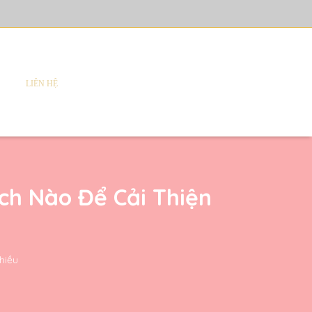
LIÊN HỆ
ch Nào Để Cải Thiện
hiều