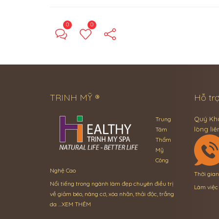
0
0
TRINH MỸ ®
Hỗ trợ
Quý Khá
Trung
lòng liê
Tâm
Thẩm
Mỹ
Công
Nghệ Cao
Thời gia
Nổi tiếng trong ngành làm đẹp chuyên điều trị
Làm việc
về giảm béo, nâng cơ, xóa nhăn, thải độc, trắng
da …
XEM THÊM