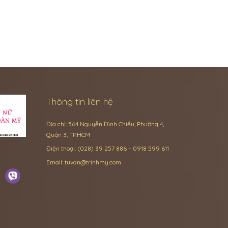
Thông tin liên hệ
Địa chỉ: 564 Nguyễn Đình Chiểu, Phường 4,
Quận 3, TP.HCM
Điện thoại: (028) 39 257 886 – 0918 599 611
Email:
tuvan@trinhmy.com