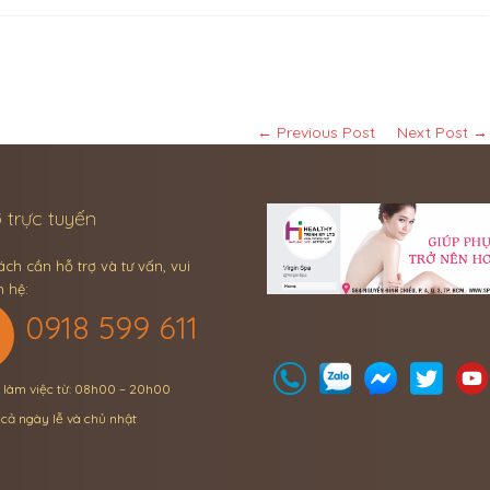
← Previous Post
Next Post →
 trực tuyến
ch cần hỗ trợ và tư vấn, vui
n hệ:
0918 599 611
n làm việc từ: 08h00 – 20h00
 cả ngày lễ và chủ nhật