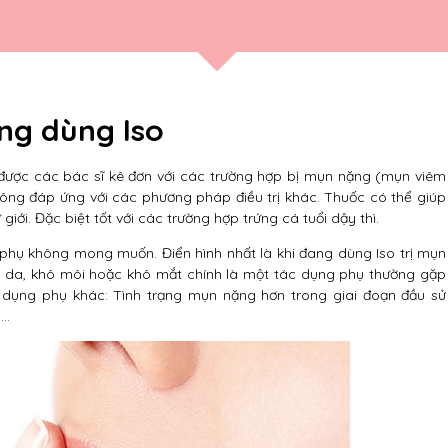
ang dùng Iso
cá được các bác sĩ kê đơn với các trường hợp bị mụn nặng (mụn viêm
hông đáp ứng với các phương pháp điều trị khác. Thuốc có thể giúp
iới. Đặc biệt tốt với các trường hợp trứng cá tuổi dậy thì.
 phụ không mong muốn. Điển hình nhất là khi đang dùng Iso trị mụn
 da, khô môi hoặc khô mắt chính là một tác dụng phụ thường gặp
 dụng phụ khác: Tình trạng mụn nặng hơn trong giai đoạn đầu sử
,…