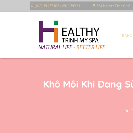
(028) 39.257.886 - 0918.599.611
564 Nguyễn Đình Chiểu,
TRANG
Khô Môi Khi Đang S
By
T