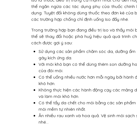
Iso là thuốc điều trị trứng cá mạnh nhất cho đến na
thể ngăn ngừa các tác dụng phụ của thuốc chính l
dụng. Tuyệt đối không dùng thuốc theo đơn kê của b
các trường hợp chống chỉ định uống Iso đấy nhé.
Trong trường hợp bạn đang điều trị Iso và thấy môi 
thể sẽ thay đổi hoặc phá huỷ hiệu quả quá trình 
cách được gợi ý sau:
Sử dụng các sản phẩm chăm sóc da, dưỡng ẩm 
gây kích ứng da.
Với môi khô bạn có thể dùng thêm son dưỡng ho
của đôi môi.
Có thể uống nhiều nước hơn mỗi ngày bởi hành đ
khô hơn.
Không thực hiện các hành động cạy các mảng da 
và làm môi khô hơn.
Có thể tẩy da chết cho môi bằng các sản phẩm ph
môi mềm tự nhiên nhất.
Ăn nhiều rau xanh và hoa quả. Vệ sinh môi sạch s
nhé…