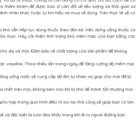
y. Và đã là thuốc chúng ta cần dùng có chỉ định. Do đó, cách để có
à thăm khám để được bác sĩ cân đối về liều lượng và thời gian sử
ệnh nhân khác hoặc tự tìm hiểu và mua về dùng. Trên thực tế sẽ có
bị khô vẫn tiếp tục dùng thuốc theo đơn kê. Việc dừng uống thuốc có
chữa mụn. Hãy cải thiện tình trạng khô niêm mạc của bạn bằng các
cho da và môi. Đảm bảo về chất lượng của sản phẩm để không
ặc vaseline. Thoa nhiều lần trong ngày để tăng cường độ mềm mại
ộng uống nước sẽ cung cấp độ ẩm tự nhiên và giúp cho môi đỡ bị
chết trên môi, không liêm môi khi bị khô để tránh tổn thương môi
ù hợp trong quá trình điều trị Iso tại nhà cũng sẽ giúp bạn có làn
ẽ và đặc biệt là luôn đeo khẩu trang khi đi ra ngoài đường bạn