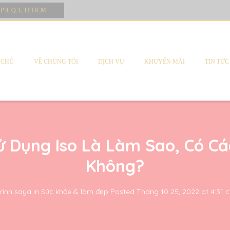
 P.4, Q.3, TP.HCM
 CHỦ
VỀ CHÚNG TÔI
DỊCH VỤ
KHUYẾN MÃI
TIN TỨC
ử Dụng Iso Là Làm Sao, Có Cá
Không?
rinh saya
in
Sức khỏe & làm đẹp
Posted
Tháng 10 25, 2022 at 4:31 c