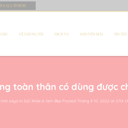
 P.4, Q.3, TP.HCM
 CHỦ
VỀ CHÚNG TÔI
DỊCH VỤ
KHUYẾN MÃI
TIN TỨC
ng toàn thân có dùng được c
Trinh saya
in
Sức khỏe & làm đẹp
Posted
Tháng 9 10, 2022 at 2:54 c