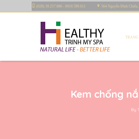
(028) 39.257.886 - 0918.599.611
564 Nguyễn Đình Chiểu,
TRANG
Kem chống nắ
By