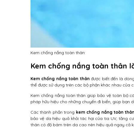
Kem chống nắng toàn thân
Kem chống nắng toàn thân là
Kem chống nắng toàn thân
được biết đến là dò
thể được sử dụng trên các bộ phận khác nhau của cơ 
Kem chống nắng toàn thân giúp bảo vệ toàn bộ cơ 
pháp hữu hiệu cho những chuyến đi biển, giúp bạn di
Các thành phần trong
kem chống nắng toàn thâ
bảo vệ da hiệu quả khỏi tác hại của tia UV, tăng 
thân có độ bám trên da cao nên hiệu quả ngay cả kh