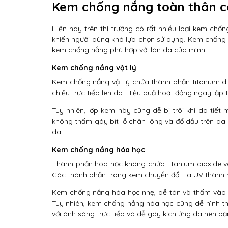
Kem chống nắng toàn thân c
Hiện nay trên thị trường có rất nhiều loại kem c
khiến người dùng khó lựa chọn sử dụng. Kem chống 
kem chống nắng phù hợp với làn da của mình.
Kem chống nắng vật lý
Kem chống nắng vật lý chứa thành phần titanium di
chiếu trực tiếp lên da. Hiệu quả hoạt động ngay lập
Tuy nhiên, lớp kem này cũng dễ bị trôi khi da ti
không thấm gây bít lỗ chân lông và đổ dầu trên da
da.
Kem chống nắng hóa học
Thành phần hóa học không chứa titanium dioxide và
Các thành phần trong kem chuyển đổi tia UV thành n
Kem chống nắng hóa học nhẹ, dễ tán và thấm vào 
Tuy nhiên, kem chống nắng hóa học cũng dễ hình t
với ánh sáng trực tiếp và dễ gây kích ứng da nên b