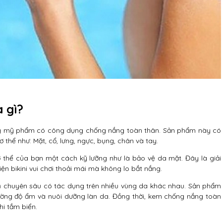
 gì?
ng mỹ phẩm có công dụng chống nắng toàn thân. Sản phẩm này có
thể như: Mặt, cổ, lưng, ngực, bụng, chân và tay.
thể của bạn một cách kỹ lưỡng như là bảo vệ da mặt. Đây là giải
ện bikini vui chơi thoải mái mà không lo bắt nắng.
n
chuyên sâu có tác dụng trên nhiều vùng da khác nhau. Sản phẩm
cường độ ẩm và nuôi dưỡng làn da. Đồng thời, kem chống nắng toàn
i tắm biển.