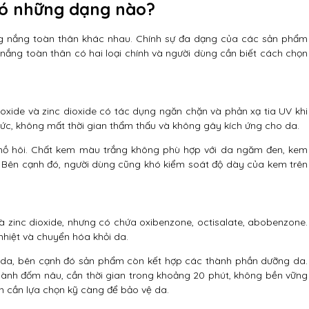
ó những dạng nào?
hống nắng toàn thân khác nhau. Chính sự đa dạng của các sản phẩm
nắng toàn thân có hai loại chính và người dùng cần biết cách chọn
oxide và zinc dioxide có tác dụng ngăn chặn và phản xạ tia UV khi
 tức, không mất thời gian thẩm thấu và không gây kích ứng cho da.
ết mồ hôi. Chất kem màu trắng không phù hợp với da ngăm đen, kem
. Bên cạnh đó, người dùng cũng khó kiểm soát độ dày của kem trên
 zinc dioxide, nhưng có chứa oxibenzone, octisalate, abobenzone.
hiệt và chuyển hóa khỏi da.
da, bên cạnh đó sản phẩm còn kết hợp các thành phần dưỡng da.
hành đốm nâu, cần thời gian trong khoảng 20 phút, không bền vững
ạn cần lựa chọn kỹ càng để bảo vệ da.