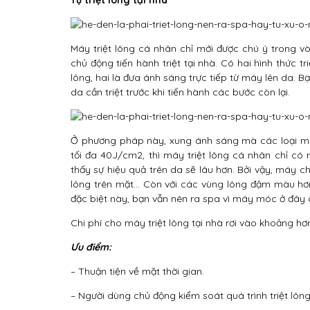
Tự triệt lông tại nhà
Máy triệt lông cá nhân chỉ mới được chú ý trong v
chủ động tiến hành triệt tại nhà. Có hai hình thức tr
lông, hai là đưa ánh sáng trực tiếp từ máy lên da. 
da cần triệt trước khi tiến hành các bước còn lại.
Ở phương pháp này, xung ánh sáng mà các loại má
tối đa 40J/cm2, thì máy triệt lông cá nhân chỉ có 
thấy sự hiệu quả trên da sẽ lâu hơn. Bởi vậy, máy c
lông trên mặt… Còn với các vùng lông đậm màu hơn 
đặc biệt này, bạn vẫn nên ra spa vì máy móc ở đây 
Chi phí cho máy triệt lông tại nhà rơi vào khoảng 
Ưu điểm:
– Thuận tiện về mặt thời gian.
– Người dùng chủ động kiểm soát quá trình triệt lôn