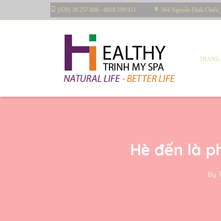
(028) 39.257.886 - 0918.599.611
564 Nguyễn Đình Chiểu,
TRANG
Hè đến là ph
By