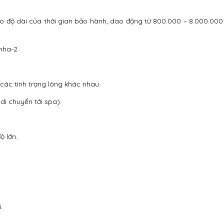
 vào độ dài của thời gian bảo hành, dao động từ 800.000 – 8.000.000
i các tình trạng lông khác nhau.
di chuyển tới spa).
ộ lớn.
.