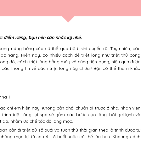
ợc điểm riêng, bạn nên cân nhắc kỹ nhé.
ong nóng bỏng của cơ thể qua bộ bikini quyến rũ. Tuy nhiên, các
các nàng. Hiện nay, có nhiều cách để triệt lông như triệt thủ công
rong đó, cách triệt lông bằng máy vô cùng tiện dụng, hiệu quả được
c các thông tin về cách triệt lông này chưa? Bạn có thể tham khảo
 các chị em hiện nay. Không cần phải chuẩn bị trước ở nhà, nhân viên
 trình triệt lông tại spa sẽ gồm các bước cạo lông, bôi gel lạnh và
 da, nhằm ức chế tốc độ lông mọc.
n cần đi triệt đủ số buổi và tuân thủ thời gian theo lộ trình được tư
à không mọc lại từ sau 6 – 8 buổi hoặc có thể lâu hơn. Khoảng cách