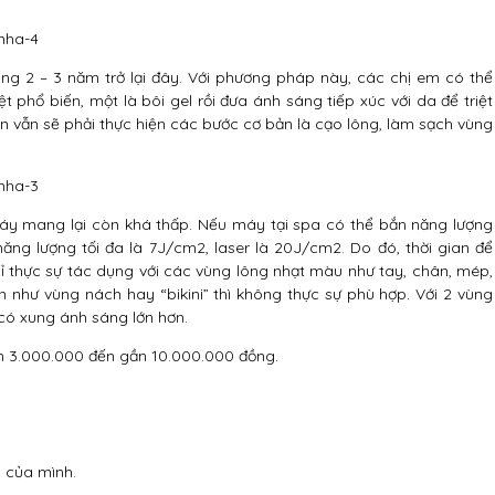
òng 2 – 3 năm trở lại đây. Với phương pháp này, các chị em có thể
iệt phổ biến, một là bôi gel rồi đưa ánh sáng tiếp xúc với da để triệt
Bạn vẫn sẽ phải thực hiện các bước cơ bản là cạo lông, làm sạch vùng
y mang lại còn khá thấp. Nếu máy tại spa có thể bắn năng lượng
năng lượng tối đa là 7J/cm2, laser là 20J/cm2. Do đó, thời gian để
hỉ thực sự tác dụng với các vùng lông nhạt màu như tay, chân, mép,
như vùng nách hay “bikini” thì không thực sự phù hợp. Với 2 vùng
có xung ánh sáng lớn hơn.
hơn 3.000.000 đến gần 10.000.000 đồng.
g của mình.