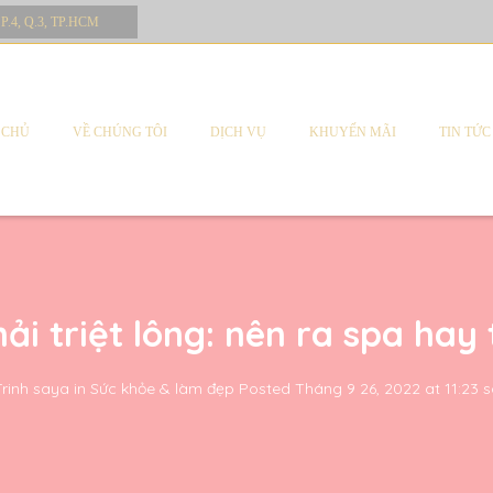
 P.4, Q.3, TP.HCM
 CHỦ
VỀ CHÚNG TÔI
DỊCH VỤ
KHUYẾN MÃI
TIN TỨC
ải triệt lông: nên ra spa hay
Trinh saya
in
Sức khỏe & làm đẹp
Posted
Tháng 9 26, 2022 at 11:23 