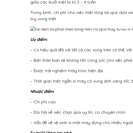
giữa các buổi triệt là từ 3 – 4 tuần.
Trung bình, chi phí cho việc triệt lông tại spa dựa
tùy vùng triệt.
Ưu điểm:
– Có hiệu quả đối với tất cả các vùng trên cơ thể, vớ
– Bản thân bạn sẽ không tốn công sức (trừ việc phải 
– Được trải nghiệm máy móc hiện đại.
– Thời gian triệt ngắn vì máy có xung ánh sáng tốc đ
Nhược điểm
– Chi phí cao.
– Đòi hỏi về việc chọn spa uy tín, có chuyên môn.
– Vấn đề về vệ sinh vì một máy dùng cho nhiều người