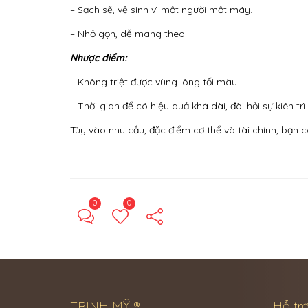
– Sạch sẽ, vệ sinh vì một người một máy.
– Nhỏ gọn, dễ mang theo.
Nhược điểm:
– Không triệt được vùng lông tối màu.
– Thời gian để có hiệu quả khá dài, đòi hỏi sự kiên trì 
Tùy vào nhu cầu, đặc điểm cơ thể và tài chính, bạn c
0
0
TRINH MỸ ®
Hỗ trợ