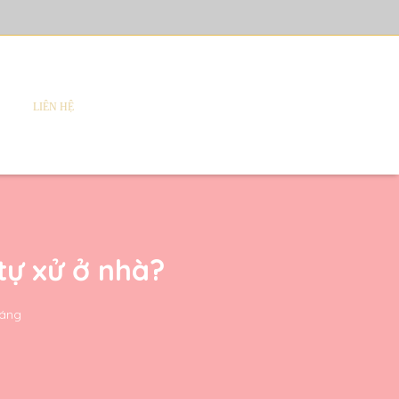
LIÊN HỆ
 tự xử ở nhà?
sáng