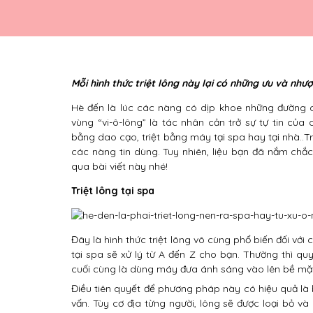
Mỗi hình thức triệt lông này lại có những ưu và như
Hè đến là lúc các nàng có dịp khoe những đường c
vùng “vi-ô-lông” là tác nhân cản trở sự tự tin của 
bằng dao cạo, triệt bằng máy tại spa hay tại nhà..T
các nàng tin dùng. Tuy nhiên, liệu bạn đã nắm chắ
qua bài viết này nhé!
Triệt lông tại spa
Đây là hình thức triệt lông vô cùng phổ biến đối với
tại spa sẽ xử lý từ A đến Z cho bạn. Thường thì quy
cuối cùng là dùng máy đưa ánh sáng vào lên bề mặt
Điều tiên quyết để phương pháp này có hiệu quả là bạ
vấn. Tùy cơ địa từng người, lông sẽ được loại bỏ v