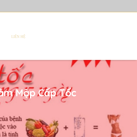
LIÊN HỆ
iảm Mập Cấp Tốc