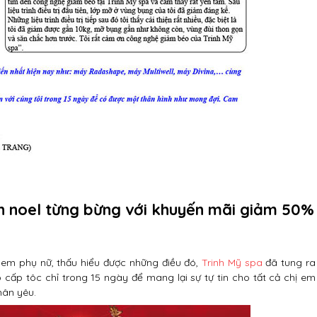
n noel từng bừng với khuyến mãi giảm 50%
 em phụ nữ, thấu hiểu được những điều đó,
Trinh Mỹ spa
đã tung ra
ấp tôc chỉ trong 15 ngày để mang lại sự tự tin cho tất cả chị em
hân yêu.