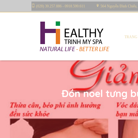
(028) 39.257.886 - 0918.599.611
564 Nguyễn Đình Chiểu,
TRANG
Đón noel tưng 