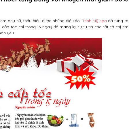
 em phụ nữ, thấu hiểu được những điều đó,
Trinh Mỹ spa
đã tung ra
ấp tôc chỉ trong 15 ngày để mang lại sự tự tin cho tất cả chị em
hân yêu.