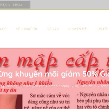
 P.4, Q.3, TP.HCM
 CHỦ
VỀ CHÚNG TÔI
DỊCH VỤ
KHUYẾN MÃI
TIN TỨC
bừng khuyến mãi giảm 50% G
By
Trinh saya
in
Khuyến mãi
Posted
Tháng 12 10, 2013 at 9:02 sáng