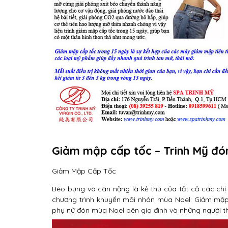
Giảm mập cấp tốc – Trinh Mỹ đó
Giảm Mập Cấp Tốc
Béo bụng và cân nặng là kẻ thù của tất cả các chị
chương trình khuyến mãi nhân mùa Noel: Giảm mập c
phụ nữ đón mùa Noel bên gia đình và những người t