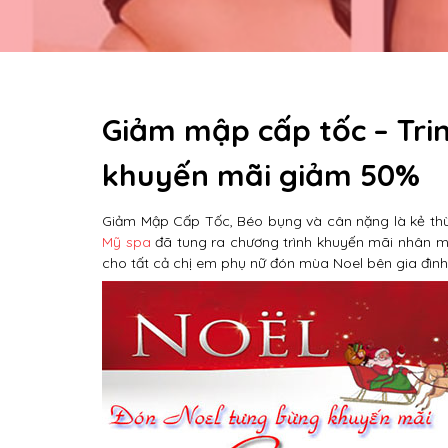
Giảm mập cấp tốc – Tri
khuyến mãi giảm 50%
Giảm Mập Cấp Tốc, Béo bụng và cân nặng là kẻ thù 
Mỹ spa
đã tung ra chương trình khuyến mãi nhân mù
cho tất cả chị em phụ nữ đón mùa Noel bên gia đình