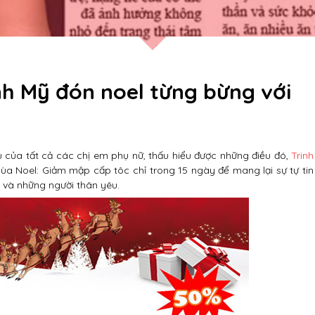
nh Mỹ đón noel từng bừng với
của tất cả các chị em phụ nữ, thấu hiểu được những điều đó,
Trinh
a Noel: Giảm mập cấp tôc chỉ trong 15 ngày để mang lại sự tự tin
 và những người thân yêu.