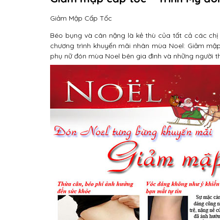
Giảm Mập Cấp Tốc
Béo bụng và cân nặng là kẻ thù của tất cả các chị
chương trình khuyến mãi nhân mùa Noel: Giảm mập c
phụ nữ đón mùa Noel bên gia đình và những người t