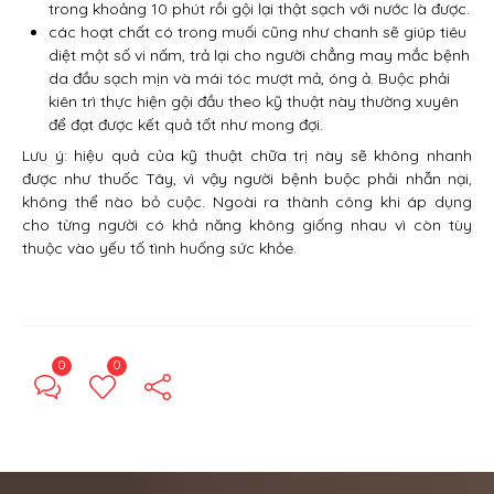
trong khoảng 10 phút rồi gội lại thật sạch với nước là được.
các hoạt chất có trong muối cũng như chanh sẽ giúp tiêu
diệt một số vi nấm, trả lại cho người chẳng may mắc bệnh
da đầu sạch mịn và mái tóc mượt mả, óng ả. Buộc phải
kiên trì thực hiện gội đầu theo kỹ thuật này thường xuyên
để đạt được kết quả tốt như mong đợi.
Lưu ý: hiệu quả của kỹ thuật chữa trị này sẽ không nhanh
được như thuốc Tây, vì vậy người bệnh buộc phải nhẫn nại,
không thể nào bỏ cuộc. Ngoài ra thành công khi áp dụng
cho từng người có khả năng không giống nhau vì còn tùy
thuộc vào yếu tố tình huống sức khỏe.
0
0
← Previous Post
Next Post →