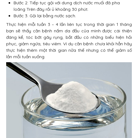
Bước 2: Tiếp tục gội với dung dịch nước muối đã pha
loãng Trên đây rồi ủ khoảng 30 phút.
Bước 3: Gội lại bằng nước sạch.
Thực hiện mỗi tuần 3 – 4 lần liên tục trong thời gian 1 tháng
bạn sẽ thấy căn bệnh nấm da đầu của mình được cái thiện
đáng kể, tóc bớt gãy rụng, bắt đầu có những biểu hiện hồi
phục, giảm ngứa, tiêu viêm. Ví dụ căn bệnh chưa khỏi hẳn hãy
thực hiện thêm một thời gian nữa thế nhưng có thể giảm số
lần mỗi tuần xuống.