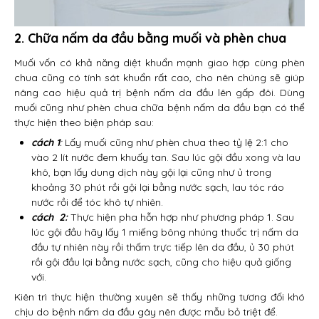
2. Chữa nấm da đầu bằng muối và phèn chua
Muối vốn có khả năng diệt khuẩn mạnh giao hợp cùng phèn
chua cũng có tính sát khuẩn rất cao, cho nên chúng sẽ giúp
nâng cao hiệu quả trị bệnh nấm da đầu lên gấp đôi. Dùng
muối cũng như phèn chua chữa bệnh nấm da đầu bạn có thể
thực hiện theo biện pháp sau:
cách 1
:
Lấy muối cũng như phèn chua theo tỷ lệ 2:1 cho
vào 2 lít nước đem khuấy tan. Sau lúc gội đầu xong và lau
khô, bạn lấy dung dịch này gội lại cũng như ủ trong
khoảng 30 phút rồi gội lại bằng nước sạch, lau tóc ráo
nước rồi để tóc khô tự nhiên.
cách 2:
Thực hiện pha hỗn hợp như phương pháp 1. Sau
lúc gội đầu hãy lấy 1 miếng bông nhúng thuốc trị nấm da
đầu tự nhiên này rồi thấm trực tiếp lên da đầu, ủ 30 phút
rồi gội đầu lại bằng nước sạch, cũng cho hiệu quả giống
với.
Kiên trì thực hiện thường xuyên sẽ thấy những tương đối khó
chịu do bệnh nấm da đầu gây nên được mẫu bỏ triệt để.