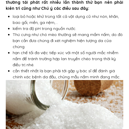
thường tái phát rất nhiều lần thành thử bạn nên phải
kiên trì cũng như Chú ý các điều sau đây:
loại bỏ hoặc khử trùng tất cả vật dụng cũ như nón, khăn,
bao gối, mền, ga nệm,…
kiểm tra độ pH trong nguồn nước.
Thú cưng như chó mèo thường sẽ mang mầm nấm, do đó
bạn cần đưa chúng đi xét nghiệm hiện tượng da của
chúng.
hạn chế tối đa việc tiếp xúc với một số người mắc nhiễm
nấm để tránh trường hợp lan truyền chéo trong thời kỳ
điều trị nhé.
cần thiết nhất là bạn phải tới gặp y bác sĩ để đánh giá
chính xác bệnh da đầu, chủng mẫu nấm mình đang mắc.