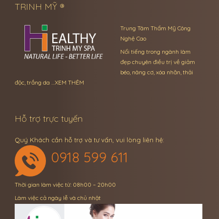
TRINH MỸ ®
Trung Tâm Thẩm Mỹ Công
Nghệ Cao
Nổi tiếng trong ngành làm
đẹp chuyên điều trị về giảm
béo, nâng cơ, xóa nhăn, thải
độc, trắng da …
XEM THÊM
Hỗ trợ trực tuyến
Quý Khách cần hỗ trợ và tư vấn, vui lòng liên hệ:
0918 599 611
Thời gian làm việc từ: 08h00 – 20h00
Làm việc cả ngày lễ và chủ nhật