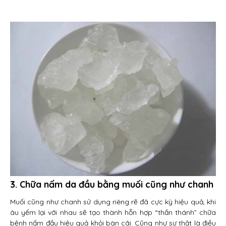
3. Chữa nấm da đầu bằng muối cũng như chanh
Muối cũng như chanh sử dụng riêng rẽ đã cực kỳ hiệu quả, khi
âu yếm lại với nhau sẽ tạo thành hỗn hợp “thần thánh” chữa
bệnh nấm đầu hiệu quả khỏi bàn cãi. Cũng như sự thật là điều