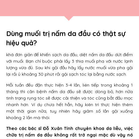
Dùng muối trị nấm da đầu có thật sự
hiệu quả?
khá đơn giản để khiến sạch da đầu, diệt nấm da đầu dứt điểm
với muối. Bạn chỉ buộc phải lấy 3 thìa muối pha với nước lạnh
lượng vừa đủ. Sau khi gội đầu hãy lấy nước muối vừa pha gội
lại rồi ủ khoảng 30 phút rồi gội sạch tóc lại bằng nước sạch.
Mỗi tuần đều đặn thực hiện 3-4 lần, liên tiếp trong khoảng 1
tháng thì căn bệnh nấm da đầu sẽ được dòng bỏ, hơn nữa
tình trạng rụng tóc sẽ được cải thiện và tóc cũng bắt đầu mọc
nhanh hơn. Ví dụ chưa hết hẳn, hãy kiên trì thực hiện thêm
một thời gian nữa, tuy nhiên hãy giảm số lần gội xuống
khoảng 2 lần mà thôi.
Theo các bác sĩ Đỗ Xuân Tính chuyên khoa da liễu, việc
chữa trị nấm da đầu không rất trở ngại mặc dù vậy nó