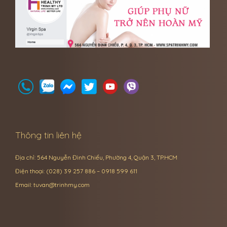
Thông tin liên hệ
Địa chỉ: 564 Nguyễn Đình Chiểu, Phường 4, Quận 3, TP.HCM
Điện thoại: (028) 39 257 886 – 0918 599 611
Email:
tuvan@trinhmy.com