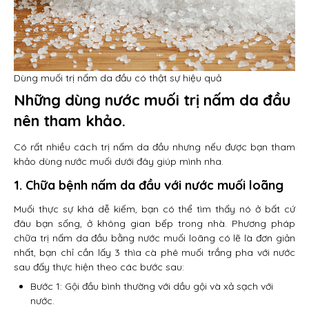
Dùng muối trị nấm da đầu có thật sự hiệu quả
Những dùng nước muối trị nấm da đầu
nên tham khảo.
Có rất nhiều cách trị nấm da đầu nhưng nếu được bạn tham
khảo dùng nước muối dưới đây giúp mình nha.
1. Chữa bệnh nấm da đầu với nước muối loãng
Muối thực sự khá dễ kiếm, bạn có thể tìm thấy nó ở bất cứ
đâu bạn sống, ở không gian bếp trong nhà. Phương pháp
chữa trị nấm da đầu bằng nước muối loãng có lẽ là đơn giản
nhất, bạn chỉ cần lấy 3 thìa cà phê muối trắng pha với nước
sau đấy thực hiện theo các bước sau:
Bước 1: Gội đầu bình thường với dầu gội và xả sạch với
nước.