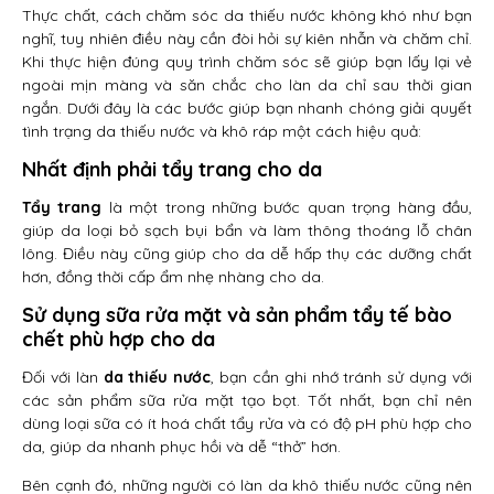
Thực chất, cách chăm sóc da thiếu nước không khó như bạn
nghĩ, tuy nhiên điều này cần đòi hỏi sự kiên nhẫn và chăm chỉ.
Khi thực hiện đúng quy trình chăm sóc sẽ giúp bạn lấy lại vẻ
ngoài mịn màng và săn chắc cho làn da chỉ sau thời gian
ngắn. Dưới đây là các bước giúp bạn nhanh chóng giải quyết
tình trạng da thiếu nước và khô ráp một cách hiệu quả:
Nhất định phải tẩy trang cho da
Tẩy trang
là một trong những bước quan trọng hàng đầu,
giúp da loại bỏ sạch bụi bẩn và làm thông thoáng lỗ chân
lông. Điều này cũng giúp cho da dễ hấp thụ các dưỡng chất
hơn, đồng thời cấp ẩm nhẹ nhàng cho da.
Sử dụng sữa rửa mặt và sản phẩm tẩy tế bào
chết phù hợp cho da
Đối với làn
da thiếu nước
, bạn cần ghi nhớ tránh sử dụng với
các sản phẩm sữa rửa mặt tạo bọt. Tốt nhất, bạn chỉ nên
dùng loại sữa có ít hoá chất tẩy rửa và có độ pH phù hợp cho
da, giúp da nhanh phục hồi và dễ “thở” hơn.
Bên cạnh đó, những người có làn da khô thiếu nước cũng nên