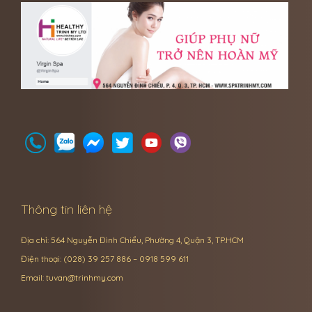
Thông tin liên hệ
Địa chỉ: 564 Nguyễn Đình Chiểu, Phường 4, Quận 3, TP.HCM
Điện thoại: (028) 39 257 886 – 0918 599 611
Email:
tuvan@trinhmy.com