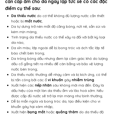
cần
cấp ẩm cho da
ngay lập tức sẽ có các đặc
điểm cụ thể sau:
Da thiếu nước
do cơ thể không đủ lượng nước cần thiết
hoặc bị
mất nước
;
Da tự dưng trở nên mất độ căng bóng, nứt nẻ, sần sùi và
kém mịn màng;
Tình trạng da thiếu nước có thể xảy ra đối với bất kỳ loại
da nào;
Da xỉn màu, lớp ngoài dễ bị bong tróc và ách tắc lớp tế
bào chết bên trong;
Da trông bóng dầu nhưng đem lại cảm giác khô do lượng
dầu cố gắng tiết ra nhiều để cân bằng và bảo vệ lượng
nước bên trong;
Da thiếu nước thường dễ nhạy cảm và bị kích ứng, có thể
bị tấn công bởi các ổ
vi khuẩn
gây
nhiễm trùng
.
Xuất hiện các
nếp nhăn
sâu không mời mà đến. Đây là
dấu hiệu của một làn da thiếu ẩm và lão hoá sớm. Nếu
được cấp đủ nước sẽ trở lại mịn màng như bình thường;
Dễ bị mẩn ngứa và bong tróc da, tạo điều kiện cho vi
khuẩn gây hại xâm nhập;
Xuất hiện
bọng mắt
hoặc
quầng thâm
do da thiếu độ