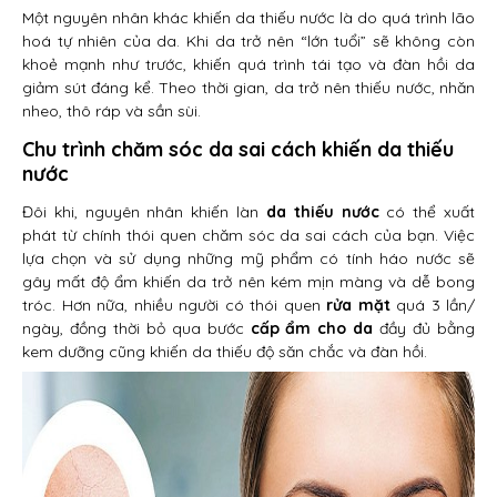
Một nguyên nhân khác khiến da thiếu nước là do quá trình lão
hoá tự nhiên của da. Khi da trở nên “lớn tuổi” sẽ không còn
khoẻ mạnh như trước, khiến quá trình tái tạo và đàn hồi da
giảm sút đáng kể. Theo thời gian, da trở nên thiếu nước, nhăn
nheo, thô ráp và sần sùi.
Chu trình chăm sóc da sai cách khiến da thiếu
nước
Đôi khi, nguyên nhân khiến làn
da thiếu nước
có thể xuất
phát từ chính thói quen chăm sóc da sai cách của bạn. Việc
lựa chọn và sử dụng những mỹ phẩm có tính háo nước sẽ
gây mất độ ẩm khiến da trở nên kém mịn màng và dễ bong
tróc. Hơn nữa, nhiều người có thói quen
rửa mặt
quá 3 lần/
ngày, đồng thời bỏ qua bước
cấp ẩm cho da
đầy đủ bằng
kem dưỡng cũng khiến da thiếu độ săn chắc và đàn hồi.