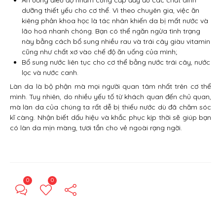
Ăn uống điều độ nhằm cung cấp đầy đủ các chất dinh
dưỡng thiết yếu cho cơ thể. Vì theo chuyên gia, việc ăn
kiêng phản khoa học là tác nhân khiến da bị mất nước và
lão hoá nhanh chóng. Bạn có thể ngăn ngừa tình trạng
này bằng cách bổ sung nhiều rau và trái cây giàu vitamin
cũng như chất xơ vào chế độ ăn uống của mình;
Bổ sung nước liên tục cho cơ thể bằng nước trái cây, nước
lọc và nước canh.
Làn da là bộ phận mà mọi người quan tâm nhất trên cơ thể
mình. Tuy nhiên, do nhiều yếu tố từ khách quan đến chủ quan,
mà làn da của chúng ta rất dễ bị thiếu nước dù đã chăm sóc
kĩ càng. Nhận biết dấu hiệu và khắc phục kịp thời sẽ giúp bạn
có làn da mịn màng, tươi tắn cho vẻ ngoài rạng ngời.
0
0
← Previous Post
Next Post →