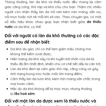
Thông thường, làn da khô và thiếu nước đều mang lại cảm
giác căng cứng, thô ráp và khó chịu cho bạn. Thậm chí, nhiều
người còn nhận thấy làn da trở nên kém mịn màng, sần sùi,
nổi mụn hoặc nứt nẻ mỗi khi sờ vào. Theo chuyên gia, có một
số dấu hiệu khác nhau giúp bạn nhận biết giữa
da thiếu
nước
và da khô, cụ thể:
Đối với người có làn da khô thường có các đặc
điểm sau để nhận biết:
Da khô do gen, chỉ có thể làm giảm triệu chứng mà
không thể kiểm soát được;
Hiện tượng da khô xảy ra khi tuyến bã nhờn của da bị
thiếu độ ẩm nhất định, khiến cho cơ chế tiết dầu bị cản trở;
Làn da khô đem lại cảm giác thô ráp, căng cứng và gây
tình trạng bong tróc hoặc mốc khi trang điểm;
Cảm thấy làn da luôn khô, kém mịn màng săn chắc trong
mọi hoàn cảnh;
Mặc dù da khô không dễ bị mọc mụn, nhưng thường
bị
lão hoá sớm
.
Đối với một làn da được xem là thiếu nước và