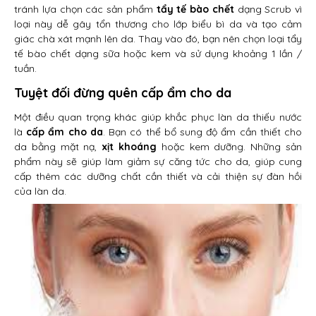
tránh lựa chọn các sản phẩm
tẩy tế bào chết
dạng Scrub vì
loại này dễ gây tổn thương cho lớp biểu bì da và tạo cảm
giác chà xát mạnh lên da. Thay vào đó, bạn nên chọn loại tẩy
tế bào chết dạng sữa hoặc kem và sử dụng khoảng 1 lần /
tuần.
Tuyệt đối đừng quên cấp ẩm cho da
Một điều quan trọng khác giúp khắc phục làn da thiếu nước
là
cấp ẩm cho da
. Bạn có thể bổ sung độ ẩm cần thiết cho
da bằng mặt nạ,
xịt khoáng
hoặc kem dưỡng. Những sản
phẩm này sẽ giúp làm giảm sự căng tức cho da, giúp cung
cấp thêm các dưỡng chất cần thiết và cải thiện sự đàn hồi
của làn da.