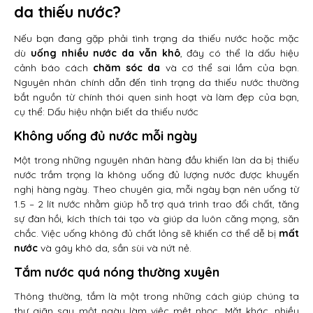
da thiếu nước?
Nếu bạn đang gặp phải tình trạng da thiếu nước hoặc mặc
dù
uống nhiều nước da vẫn khô
, đây có thể là dấu hiệu
cảnh báo cách
chăm sóc da
và cơ thể sai lầm của bạn.
Nguyên nhân chính dẫn đến tình trạng da thiếu nước thường
bắt nguồn từ chính thói quen sinh hoạt và làm đẹp của bạn,
cụ thể: Dấu hiệu nhận biết da thiếu nước
Không uống đủ nước mỗi ngày
Một trong những nguyên nhân hàng đầu khiến làn da bị thiếu
nước trầm trọng là không uống đủ lượng nước được khuyến
nghị hàng ngày. Theo chuyên gia, mỗi ngày bạn nên uống từ
1.5 – 2 lít nước nhằm giúp hỗ trợ quá trình trao đổi chất, tăng
sự đàn hồi, kích thích tái tạo và giúp da luôn căng mọng, săn
chắc. Việc uống không đủ chất lỏng sẽ khiến cơ thể dễ bị
mất
nước
và gây khô da, sần sùi và nứt nẻ.
Tắm nước quá nóng thường xuyên
Thông thường, tắm là một trong những cách giúp chúng ta
thư giãn sau một ngày làm việc mệt nhọc. Mặt khác, nhiều