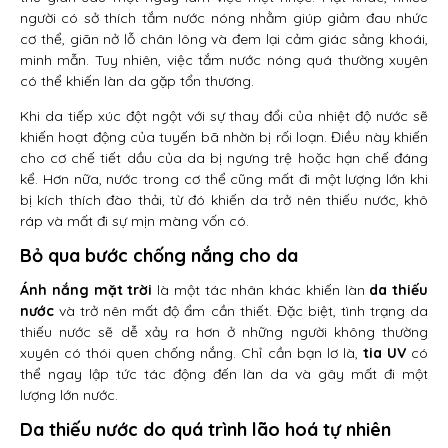
người có sở thích tắm nước nóng nhằm giúp giảm đau nhức
cơ thể, giãn nở lỗ chân lông và đem lại cảm giác sảng khoái,
minh mẫn. Tuy nhiên, việc tắm nước nóng quá thường xuyên
có thể khiến làn da gặp tổn thương.
Khi da tiếp xúc đột ngột với sự thay đổi của nhiệt độ nước sẽ
khiến hoạt động của tuyến bã nhờn bị rối loạn. Điều này khiến
cho cơ chế tiết dầu của da bị ngưng trệ hoặc hạn chế đáng
kể. Hơn nữa, nước trong cơ thể cũng mất đi một lượng lớn khi
bị kích thích đào thải, từ đó khiến da trở nên thiếu nước, khô
ráp và mất đi sự mịn màng vốn có.
Bỏ qua bước chống nắng cho da
Ánh nắng mặt trời
là một tác nhân khác khiến làn
da thiếu
nước
và trở nên mất độ ẩm cần thiết. Đặc biệt, tình trạng da
thiếu nước sẽ dễ xảy ra hơn ở những người không thường
xuyên có thói quen chống nắng. Chỉ cần bạn lơ là,
tia UV
có
thể ngay lập tức tác động đến làn da và gây mất đi một
lượng lớn nước.
Da thiếu nước do quá trình lão hoá tự nhiên