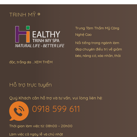
TRINH MỸ ®
Trung Tâm Thẩm Mỹ Công
Nghệ Cao
Nổi tiếng trong ngành làm
đẹp chuyên điều trị về giảm
béo, nâng cơ, xóa nhăn, thải
độc, trắng da …
XEM THÊM
Hỗ trợ trực tuyến
Quý Khách cần hỗ trợ và tư vấn, vui lòng liên hệ:
0918 599 611
Thời gian làm việc từ: 08h00 – 20h00
Làm việc cả ngày lễ và chủ nhật