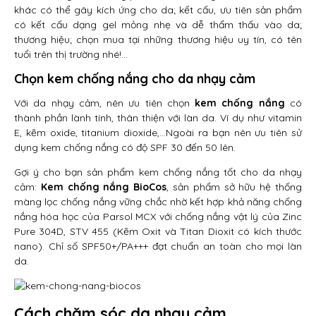
khác có thể gây kích ứng cho da; kết cấu, ưu tiên sản phẩm
có kết cấu dạng gel mỏng nhẹ và dễ thẩm thấu vào da;
thương hiệu; chọn mua tại những thương hiệu uy tín, có tên
tuổi trên thị trường nhé!…
Chọn kem chống nắng cho da nhạy cảm
Với da nhạy cảm, nên ưu tiên chọn
kem chống nắng
có
thành phần lành tính, thân thiện với làn da. Ví dụ như vitamin
E, kẽm oxide, titanium dioxide,…Ngoài ra bạn nên ưu tiên sử
dụng kem chống nắng có độ SPF 30 đến 50 lên.
Gợi ý cho bạn sản phẩm kem chống nắng tốt cho da nhạy
cảm:
Kem chống nắng BioCos
, sản phẩm sở hữu hệ thống
màng lọc chống nắng vững chắc nhờ kết hợp khả năng chống
nắng hóa học của Parsol MCX với chống nắng vật lý của Zinc
Pure 304D, STV 455 (Kẽm Oxit và Titan Dioxit có kích thước
nano). Chỉ số SPF50+/PA+++ đạt chuẩn an toàn cho mọi làn
da.
Cách chăm sóc da nhạy cảm