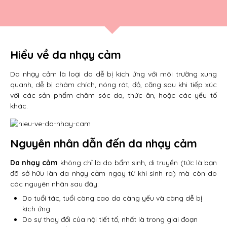
Hiểu về da nhạy cảm
Da nhạy cảm là loại da dễ bị kích ứng với môi trường xung
quanh, dễ bị châm chích, nóng rát, đỏ, căng sau khi tiếp xúc
với các sản phẩm chăm sóc da, thức ăn, hoặc các yếu tố
khác.
Nguyên nhân dẫn đến da nhạy cảm
Da nhạy cảm
không chỉ là do bẩm sinh, di truyền (tức là bạn
đã sở hữu làn da nhạy cảm ngay từ khi sinh ra) mà còn do
các nguyên nhân sau đây:
Do tuổi tác, tuổi càng cao da càng yếu và càng dễ bị
kích ứng.
Do sự thay đổi của nội tiết tố, nhất là trong giai đoạn