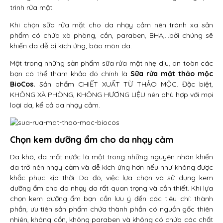
trình rửa mặt.
Khi chọn sữa rửa mặt cho da nhạy cảm nên tránh xa sản
phẩm có chứa xà phòng, cồn, paraben, BHA,…bởi chúng sẽ
khiến da dễ bị kích ứng, bào mòn da.
Một trong những sản phẩm sữa rửa mặt nhẹ dịu, an toàn các
bạn có thể tham khảo đó chính là
Sữa rửa mặt thảo mộc
BioCos.
Sản phẩm CHIẾT XUẤT TỪ THẢO MỘC. Đặc biệt,
KHÔNG XÀ PHÒNG, KHÔNG HƯƠNG LIỆU nên phù hợp với mọi
loại da, kể cả da nhạy cảm.
Chọn kem dưỡng ẩm cho da nhạy cảm
Da khô, da mất nước là một trong những nguyên nhân khiến
da trở nên nhạy cảm và dễ kích ứng hơn nếu như không được
khắc phục kịp thời. Do đó, việc lựa chọn và sử dụng kem
dưỡng ẩm cho da nhạy da rất quan trọng và cần thiết. Khi lựa
chọn kem dưỡng ẩm bạn cần lưu ý đến các tiêu chí: thành
phần, ưu tiên sản phẩm chứa thành phần có nguồn gốc thiên
nhiên, không cồn, không paraben và không có chứa các chất