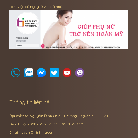
Làm việc cả ngày lễ và chủ nhật
Thông tin liên hệ
Địa chỉ: 564 Nguyễn Đình Chiểu, Phường 4, Quận 3, TP.HCM
Điện thoại: (028) 39 257 886 – 0918 599 611
Email:
tuvan@trinhmy.com