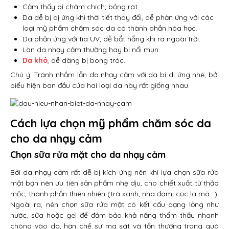
Cảm thấy bị châm chích, bỏng rát.
Da dễ bị dị ứng khi thời tiết thay đổi, dễ phản ứng với các
loại mỹ phẩm chăm sóc da có thành phần hóa học.
Da phản ứng với tia UV, dễ bắt nắng khi ra ngoài trời.
Làn da nhạy cảm thường hay bị nổi mụn.
Da khô
, dễ dàng bị bong tróc.
Chú ý: Tránh nhầm lẫn da nhạy cảm với da bị dị ứng nhé, bởi
biểu hiện ban đầu của hai loại da này rất giống nhau.
Cách lựa chọn mỹ phẩm chăm sóc da
cho da nhạy cảm
Chọn sữa rửa mặt cho da nhạy cảm
Bởi da nhạy cảm rất dễ bị kích ứng nên khi lựa chọn sữa rửa
mặt bạn nên ưu tiên sản phẩm nhẹ dịu, cho chiết xuất từ thảo
mộc, thành phần thiên nhiên (trà xanh, nha đam, cúc la mã…).
Ngoài ra, nên chọn sữa rửa mặt có kết cấu dạng lỏng như
nước, sữa hoặc gel để đảm bảo khả năng thẩm thấu nhanh
chóng vào da, hạn chế sự ma sát và tổn thương trong quá