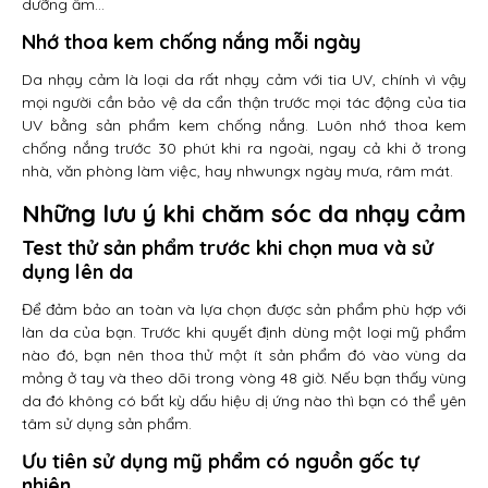
dưỡng ẩm…
Nhớ thoa kem chống nắng mỗi ngày
Da nhạy cảm là loại da rất nhạy cảm với tia UV, chính vì vậy
mọi người cần bảo vệ da cẩn thận trước mọi tác động của tia
UV bằng sản phẩm kem chống nắng. Luôn nhớ thoa kem
chống nắng trước 30 phút khi ra ngoài, ngay cả khi ở trong
nhà, văn phòng làm việc, hay nhwungx ngày mưa, râm mát.
Những lưu ý khi chăm sóc da nhạy cảm
Test thử sản phẩm trước khi chọn mua và sử
dụng lên da
Để đảm bảo an toàn và lựa chọn được sản phẩm phù hợp với
làn da của bạn. Trước khi quyết định dùng một loại mỹ phẩm
nào đó, bạn nên thoa thử một ít sản phẩm đó vào vùng da
mỏng ở tay và theo dõi trong vòng 48 giờ. Nếu bạn thấy vùng
da đó không có bất kỳ dấu hiệu dị ứng nào thì bạn có thể yên
tâm sử dụng sản phẩm.
Ưu tiên sử dụng mỹ phẩm có nguồn gốc tự
nhiên