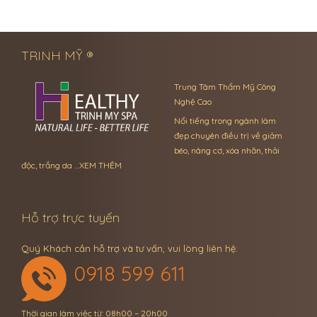
← Previous Post
Next Post →
TRINH MỸ ®
Trung Tâm Thẩm Mỹ Công
Nghệ Cao
Nổi tiếng trong ngành làm
đẹp chuyên điều trị về giảm
béo, nâng cơ, xóa nhăn, thải
độc, trắng da …
XEM THÊM
Hỗ trợ trực tuyến
Quý Khách cần hỗ trợ và tư vấn, vui lòng liên hệ:
0918 599 611
Thời gian làm việc từ: 08h00 – 20h00