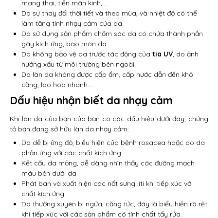
mang thai, tiền mãn kinh,….
Do sự thay đổi thời tiết và theo mùa, và nhiệt độ có thể
làm tăng tính nhạy cảm của da.
Do sử dụng sản phẩm chăm sóc da có chứa thành phần
gây kích ứng, bào mòn da.
Do không bảo vệ da trước tác động của
tia UV
, do ảnh
hưởng xấu từ môi trường bên ngoài.
Do làn da không được cấp ẩm, cấp nước dẫn đến khô
căng, lão hóa nhanh….
Dấu hiệu nhận biết da nhạy cảm
Khi làn da của bạn của bạn có các dấu hiệu dưới đây, chứng
tỏ bạn đang sở hữu làn da nhạy cảm:
Da dễ bị ửng đỏ, biểu hiện của bệnh rosacea hoặc do da
phản ứng với các chất kích ứng.
Kết cấu da mỏng, dễ dàng nhìn thấy các đường mạch
máu bên dưới da.
Phát ban và xuất hiện các nốt sưng liti khi tiếp xúc với
chất kích ứng.
Da thường xuyên bị ngứa, căng tức, đây là biểu hiện rõ rệt
khi tiếp xúc với các sản phẩm có tính chất tẩy rửa.