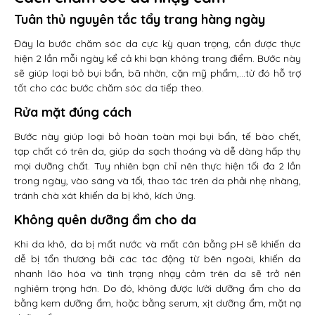
Tuân thủ nguyên tắc tẩy trang hàng ngày
Đây là bước chăm sóc da cực kỳ quan trọng, cần được thực
hiện 2 lần mỗi ngày kể cả khi bạn không trang điểm. Bước này
sẽ giúp loại bỏ bụi bẩn, bã nhờn, cặn mỹ phẩm,…từ đó hỗ trợ
tốt cho các bước chăm sóc da tiếp theo.
Rửa mặt đúng cách
Bước này giúp loại bỏ hoàn toàn mọi bụi bẩn, tế bào chết,
tạp chất có trên da, giúp da sạch thoáng và dễ dàng hấp thụ
mọi dưỡng chất. Tuy nhiên bạn chỉ nên thực hiện tối đa 2 lần
trong ngày, vào sáng và tối, thao tác trên da phải nhẹ nhàng,
tránh chà xát khiến da bị khô, kích ứng.
Không quên dưỡng ẩm cho da
Khi da khô, da bị mất nước và mất cân bằng pH sẽ khiến da
dễ bị tổn thương bởi các tác động từ bên ngoài, khiến da
nhanh lão hóa và tình trạng nhạy cảm trên da sẽ trở nên
nghiêm trọng hơn. Do đó, không được lười dưỡng ẩm cho da
bằng kem dưỡng ẩm, hoặc bằng serum, xịt dưỡng ẩm, mặt nạ