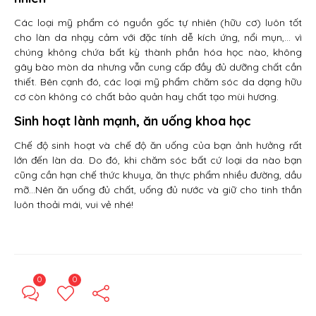
Các loại mỹ phẩm có nguồn gốc tự nhiên (hữu cơ) luôn tốt
cho làn da nhạy cảm với đặc tính dễ kích ứng, nổi mụn,… vì
chúng không chứa bất kỳ thành phần hóa học nào, không
gây bào mòn da nhưng vẫn cung cấp đầy đủ dưỡng chất cần
thiết. Bên cạnh đó, các loại mỹ phẩm chăm sóc da dạng hữu
cơ còn không có chất bảo quản hay chất tạo mùi hương.
Sinh hoạt lành mạnh, ăn uống khoa học
Chế độ sinh hoạt và chế độ ăn uống của bạn ảnh hưởng rất
lớn đến làn da. Do đó, khi chăm sóc bất cứ loại da nào bạn
cũng cần hạn chế thức khuya, ăn thực phẩm nhiều đường, dầu
mỡ…Nên ăn uống đủ chất, uống đủ nước và giữ cho tinh thần
luôn thoải mái, vui vẻ nhé!
0
0