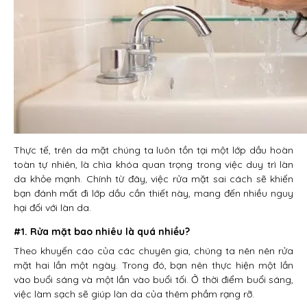
Thực tế, trên da mặt chúng ta luôn tồn tại một lớp dầu hoàn
toàn tự nhiên, là chìa khóa quan trọng trong việc duy trì làn
da khỏe mạnh. Chính từ đây, việc rửa mặt sai cách sẽ khiến
bạn đánh mất đi lớp dầu cần thiết này, mang đến nhiều nguy
hại đối với làn da.
#1. Rửa mặt bao nhiêu là quá nhiều?
Theo khuyến cáo của các chuyên gia, chúng ta nên nên rửa
mặt hai lần một ngày. Trong đó, bạn nên thực hiện một lần
vào buổi sáng và một lần vào buổi tối. Ở thời điểm buổi sáng,
việc làm sạch sẽ giúp làn da của thêm phầm rạng rỡ.