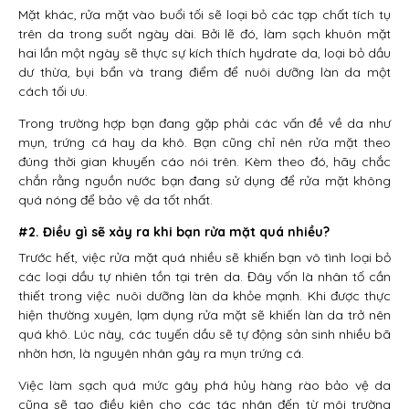
Mặt khác, rửa mặt vào buổi tối sẽ loại bỏ các tạp chất tích tụ
trên da trong suốt ngày dài. Bởi lẽ đó, làm sạch khuôn mặt
hai lần một ngày sẽ thực sự kích thích hydrate da, loại bỏ dầu
dư thừa, bụi bẩn và trang điểm để nuôi dưỡng làn da một
cách tối ưu.
Trong trường hợp bạn đang gặp phải các vấn đề về da như
mụn, trứng cá hay da khô. Bạn cũng chỉ nên rửa mặt theo
đúng thời gian khuyến cáo nói trên. Kèm theo đó, hãy chắc
chắn rằng nguồn nước bạn đang sử dụng để rửa mặt không
quá nóng để bảo vệ da tốt nhất.
#2. Điều gì sẽ xảy ra khi bạn rửa mặt quá nhiều?
Trước hết, việc rửa mặt quá nhiều sẽ khiến bạn vô tình loại bỏ
các loại dầu tự nhiên tồn tại trên da. Đây vốn là nhân tố cần
thiết trong việc nuôi dưỡng làn da khỏe mạnh. Khi được thực
hiện thường xuyên, lạm dụng rửa mặt sẽ khiến làn da trở nên
quá khô. Lúc này, các tuyến dầu sẽ tự động sản sinh nhiều bã
nhờn hơn, là nguyên nhân gây ra mụn trứng cá.
Việc làm sạch quá mức gây phá hủy hàng rào bảo vệ da
cũng sẽ tạo điều kiện cho các tác nhân đến từ môi trường