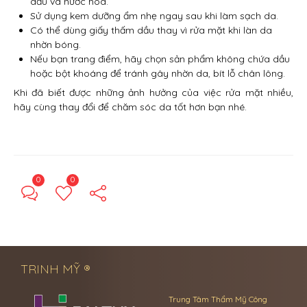
dầu và nước hoa.
Sử dụng kem dưỡng ẩm nhẹ ngay sau khi làm sạch da.
Có thể dùng giấy thấm dầu thay vì rửa mặt khi làn da
nhờn bóng.
Nếu bạn trang điểm, hãy chọn sản phẩm không chứa dầu
hoặc bột khoáng để tránh gây nhờn da, bít lỗ chân lông.
Khi đã biết được những ảnh hưởng của việc rửa mặt nhiều,
hãy cùng thay đổi để chăm sóc da tốt hơn bạn nhé.
0
0
← Previous Post
Next Post →
TRINH MỸ ®
Trung Tâm Thẩm Mỹ Công