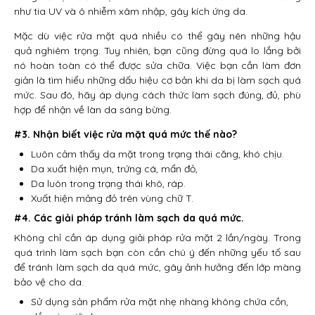
như tia UV và ô nhiễm xâm nhập, gây kích ứng da.
Mặc dù việc rửa mặt quá nhiều có thể gây nên những hậu
quả nghiêm trọng. Tuy nhiên, bạn cũng đừng quá lo lắng bởi
nó hoàn toàn có thể được sửa chữa. Việc bạn cần làm đơn
giản là tìm hiểu những dấu hiệu cơ bản khi da bị làm sạch quá
mức. Sau đó, hãy áp dụng cách thức làm sạch đúng, đủ, phù
hợp để nhận về làn da sáng bừng.
#3. Nhận biết việc rửa mặt quá mức thế nào?
Luôn cảm thấy da mặt trong trạng thái căng, khó chịu.
Da xuất hiện mụn, trứng cá, mẩn đỏ,
Da luôn trong trạng thái khô, ráp.
Xuất hiện mảng đỏ trên vùng chữ T.
#4. Các giải pháp tránh làm sạch da quá mức.
Không chỉ cần áp dụng giải pháp rửa mặt 2 lần/ngày. Trong
quá trình làm sạch bạn còn cần chú ý đến những yếu tố sau
để tránh làm sạch da quá mức, gây ảnh hưởng đến lớp màng
bảo vệ cho da.
Sử dụng sản phẩm rửa mặt nhẹ nhàng không chứa cồn,