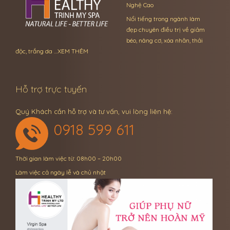
Nghệ Cao
Nổi tiếng trong ngành làm
đẹp chuyên điều trị về giảm
béo, nâng cơ, xóa nhăn, thải
độc, trắng da …
XEM THÊM
Hỗ trợ trực tuyến
Quý Khách cần hỗ trợ và tư vấn, vui lòng liên hệ:
0918 599 611
Thời gian làm việc từ: 08h00 – 20h00
Làm việc cả ngày lễ và chủ nhật