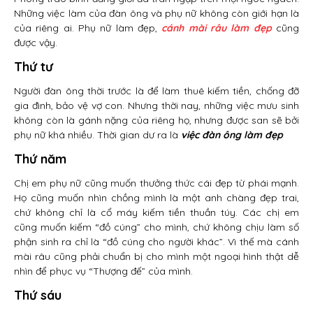
Những việc làm của đàn ông và phụ nữ không còn giới hạn là
của riêng ai. Phụ nữ làm đẹp,
cánh mài râu làm đẹp
cũng
được vậy.
Thứ tư
Người đàn ông thời trước là để làm thuê kiếm tiền, chống đỡ
gia đình, bảo vệ vợ con. Nhưng thời nay, những việc mưu sinh
không còn là gánh nặng của riêng họ, nhưng được san sẽ bởi
phụ nữ khá nhiều. Thời gian dư ra là
việc đàn ông làm đẹp
Thứ năm
Chị em phụ nữ cũng muốn thưởng thức cái đẹp từ phái mạnh.
Họ cũng muốn nhìn chồng mình là một anh chàng đẹp trai,
chứ không chỉ là cổ máy kiếm tiền thuần túy. Các chị em
cũng muốn kiếm “đồ cúng” cho mình, chứ không chịu làm số
phận sinh ra chỉ là “đồ cúng cho người khác”. Vì thế mà cánh
mài râu cũng phải chuẩn bị cho mình một ngoại hình thật dễ
nhìn để phục vụ “Thượng đế” của mình.
Thứ sáu