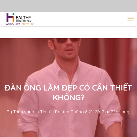
ĐÀN ÔNG LÀM ĐẸP CÓ CẦN THIẾT
KHÔNG?
By
Trinh saya
in
Tin tức
Posted
Tháng 6 21, 2017 at 7:14 sáng