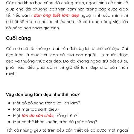
Các nhà khoa học cũng đã chứng minh, ngoại hình dễ nhìn sẽ
giúp cho đối phương có thiện cảm hơn trong các cuộc giao
tế. Nếu cánh
đàn ông biết làm đẹp
ngoại hình của mình thì
cơ hội sẽ mở ra cho họ nhiều hơn, kể cả trong công việc lẫn
đời sống hôn nhân gia đình
Cuối cùng
Căn cơ nhất là không có ai trên đời này lại từ chối cái đẹp. Cái
đẹp luôn là mục tiêu cao cả của con người. Họ muốn được
đẹp và thưởng thức cái đẹp. Do đó không ngoại trừ bất cứ ai,
phái nào, đều phải dành thì giờ để làm đẹp cho bản thân
mình.
Vậy đàn ông làm đẹp như thế nào?
Một bộ đồ sang trọng và lịch lãm?
Một mái tóc sành điệu?
Một
làn da săn chắc
, trắng trẽo?
Mọt cơ thể khỏe khoắn, tràn đầy sức sống?
Tất cả những yếu tố trên đều cần thiết đề có đươc một ngoại