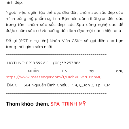
hình đẹp.
Ngoài việc luyện tập thể dục đều đặn, chăm sóc sắc đẹp của
mình bằng mỹ phẩm uy tính. Bạn nên dành thời gian đến các
trung tâm chăm sóc sắc đẹp, các Spa công nghệ cao để
được chăm sóc cơ và hướng dẫn làm đẹp một cách hiệu quả.
Để lại [SĐT + Họ tên] Nhân Viên CSKH sẽ gọi điện cho bạn
trong thời gian sớm nhất!
==================================================
HOTLINE: 0918.599.611 – (08)39.257.886
NHẮN TIN tại đây
https://www.messenger.com/t/DichVuSpaTrinhMy
ĐỊA CHỈ: 564 Nguyễn Đình Chiểu , P. 4, Quân 3, Tp.HCM
==================================================
Tham khảo thêm:
SPA TRINH MỸ