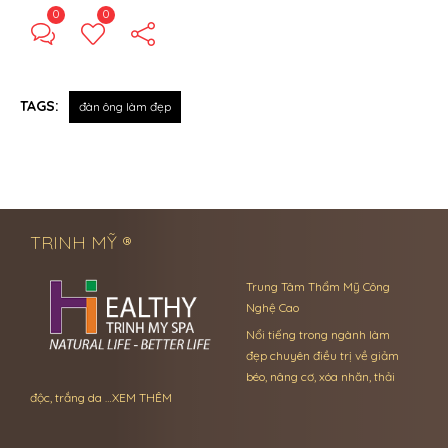
0
0
TAGS:
đàn ông làm đẹp
← Previous Post
Next Post →
TRINH MỸ ®
Trung Tâm Thẩm Mỹ Công
Nghệ Cao
Nổi tiếng trong ngành làm
đẹp chuyên điều trị về giảm
béo, nâng cơ, xóa nhăn, thải
độc, trắng da …
XEM THÊM