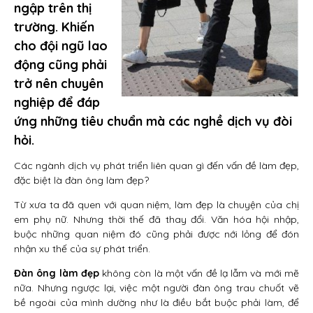
ngập trên thị
trường. Khiến
cho đội ngũ lao
động cũng phải
trở nên chuyên
nghiệp để đáp
ứng những tiêu chuẩn mà các nghề dịch vụ đòi
hỏi.
Các ngành dịch vụ phát triển liên quan gì đến vấn đề làm đẹp,
đặc biệt là đàn ông làm đẹp?
Từ xưa ta đã quen với quan niệm, làm đẹp là chuyện của chị
em phụ nữ. Nhưng thời thế đã thay đổi. Văn hóa hội nhập,
buộc những quan niệm đó cũng phải được nới lỏng để đón
nhận xu thế của sự phát triển.
Đàn ông làm đẹp
không còn là một vấn đề lạ lẫm và mới mẽ
nữa. Nhưng ngược lại, việc một người đàn ông trau chuốt vẽ
bề ngoài của mình dường như là điều bắt buộc phải làm, để