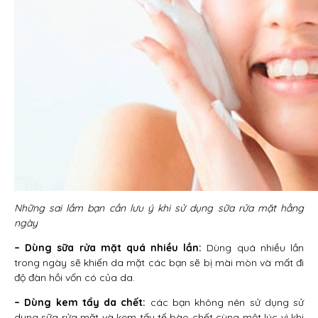
Những sai lầm bạn cần lưu ý khi sử dụng sữa rửa mặt hằng
ngày
– Dùng sữa rửa mặt quá nhiều lần:
Dùng quá nhiều lần
trong ngày sẽ khiến da mặt các bạn sẽ bị mài mòn và mất đi
độ đàn hồi vốn có của da.
– Dùng kem tẩy da chết:
các bạn không nên sử dụng sử
dụng sữa rửa mặt và kem tấy tế bào chết cùng một lúc vì khi