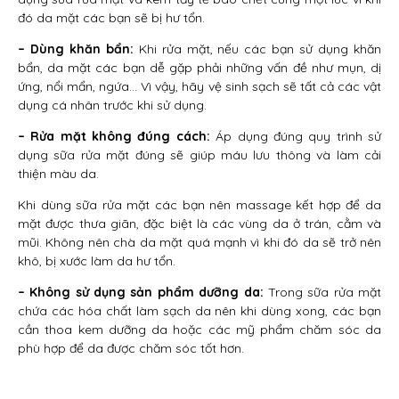
đó da mặt các bạn sẽ bị hư tổn.
– Dùng khăn bẩn:
Khi rửa mặt, nếu các bạn sử dụng khăn
bẩn, da mặt các bạn dễ gặp phải những vấn đề như mụn, dị
ứng, nổi mẩn, ngứa… Vì vậy, hãy vệ sinh sạch sẽ tất cả các vật
dụng cá nhân trước khi sử dụng.
– Rửa mặt không đúng cách:
Áp dụng đúng quy trình sử
dụng sữa rửa mặt đúng sẽ giúp máu lưu thông và làm cải
thiện màu da.
Khi dùng sữa rửa mặt các bạn nên massage kết hợp để da
mặt được thưa giãn, đặc biệt là các vùng da ở trán, cằm và
mũi. Không nên chà da mặt quá mạnh vì khi đó da sẽ trở nên
khô, bị xước làm da hư tổn.
– Không sử dụng sản phẩm dưỡng da:
Trong sữa rửa mặt
chứa các hóa chất làm sạch da nên khi dùng xong, các bạn
cần thoa kem dưỡng da hoặc các mỹ phẩm chăm sóc da
phù hợp để da được chăm sóc tốt hơn.