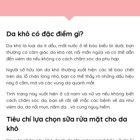
Da khô có đặc điểm gì?
Da khô là loại da ít dầu, mất nước ở tế bào biểu bì dưới, bạn
thường có cảm giác da khô rát, nổi mẩn ngứa và có thể dẫn
đến viêm da nếu không có cách chăm sóc da phù hợp.
Người sỡ hữu làn da khô thường xuất hiện các tế bào chết
trên da, lỗ chân lông nhỏ, bạn có thể thấy rõ những dấu hiệu
này ở cằm, má và các vùng da quanh mắt.
Tình trạng này xuất hiện ở cả nam và nữ và nếu không biết
cách chăm sóc da, bạn sẽ rất dễ mắc các bệnh về da như
viêm da, da nổi mụn, nấm da… vô cùng nguy hiểm.
Tiêu chí lựa chọn sữa rửa mặt cho da
khô