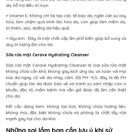
da, hỗ trợ điều trị mụn.
+ Vitamin E: Không chỉ tái tạo các tế bào da, ngăn cản sự oxy
hóa, làm chậm quá trình lão hóa da, còn giúp làm mềm da,
trị thâm, sẹo, dưỡng da hiệu quả.
+ Glycerin : Đây là một chất cấp ẩm phổ biến giúp bổ sung và
duy trì lượng ẩm cho da.
Sữa rửa mặt Cerave Hydrating Cleanser
Sữa rửa mặt Cerave Hydrating Cleanser là loại sữa rửa mặt
không chứa cồn khô, không gây kích ứng da, an toàn với mọi
loại da ngay cả với da nhạy cảm. Độ PH ~5,5, đây là độ PH
chuẩn giúp làn da được bảo vệ và tránh sự xâm nhập của vi
khuẩn, độc tố, mầm bệnh mà vẫn giữ được độ ẩm cần thiết
cho da.
Kết cấu dạng kem, không tạo bọt, không chứa hương liệu,
không mùi, đặc biệt không chứa xà phòng là chất tẩy rửa
mạnh gây hại cho da khô.
Những sai lầm bạn cần lưu ý khi sử