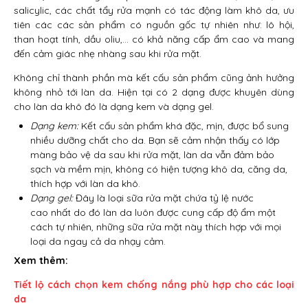
salicylic, các chất tẩy rửa mạnh có tác động làm khô da, ưu
tiên các các sản phẩm có nguồn gốc tự nhiên như: lô hội,
than hoạt tính, dầu oliu,… có khả năng cấp ẩm cao và mang
đến cảm giác nhẹ nhàng sau khi rửa mặt.
Không chỉ thành phần mà kết cấu sản phẩm cũng ảnh hưởng
không nhỏ tới làn da. Hiện tại có 2 dạng được khuyên dùng
cho làn da khô đó là dạng kem và dạng gel.
Dạng kem:
Kết cấu sản phẩm khá đặc, mịn, được bổ sung
nhiều dưỡng chất cho da. Bạn sẽ cảm nhận thấy có lớp
màng bảo vệ da sau khi rửa mặt, làn da vẫn đảm bảo
sạch và mềm mịn, không có hiện tượng khô da, căng da,
thích hợp với làn da khô.
Dạng gel:
Đây là loại sữa rửa mặt chứa tỷ lệ nước
cao nhất do đó làn da luôn được cung cấp độ ẩm một
cách tự nhiên, những sữa rửa mặt này thích hợp với mọi
loại da ngay cả da nhạy cảm.
Xem thêm:
Tiết lộ cách chọn kem chống nắng phù hợp cho các loại
da