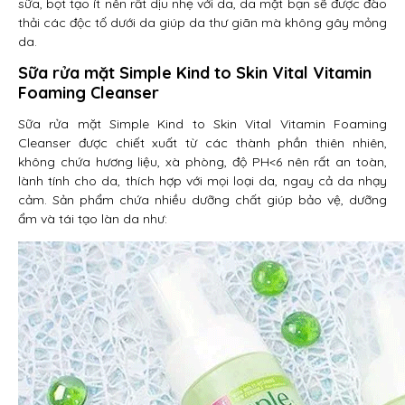
sữa, bọt tạo ít nên rất dịu nhẹ với da, da mặt bạn sẽ được đào
thải các độc tố dưới da giúp da thư giãn mà không gây mỏng
da.
Sữa rửa mặt Simple Kind to Skin Vital Vitamin
Foaming Cleanser
Sữa rửa mặt Simple Kind to Skin Vital Vitamin Foaming
Cleanser được chiết xuất từ các thành phần thiên nhiên,
không chứa hương liệu, xà phòng, độ PH<6 nên rất an toàn,
lành tính cho da, thích hợp với mọi loại da, ngay cả da nhạy
cảm. Sản phẩm chứa nhiều dưỡng chất giúp bảo vệ, dưỡng
ẩm và tái tạo làn da như: