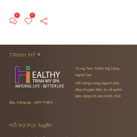
0
0
← Previous Post
Next Post →
TRINH MỸ ®
Trung Tâm Thẩm Mỹ Công
Nghệ Cao
Nổi tiếng trong ngành làm
đẹp chuyên điều trị về giảm
béo, nâng cơ, xóa nhăn, thải
độc, trắng da …
XEM THÊM
Hỗ trợ trực tuyến