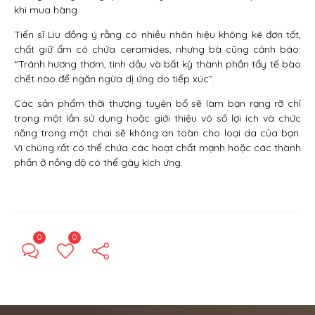
khi mua hàng.
Tiến sĩ Liu đồng ý rằng có nhiều nhãn hiệu không kê đơn tốt,
chất giữ ẩm có chứa ceramides, nhưng bà cũng cảnh báo:
“Tránh hương thơm, tinh dầu và bất kỳ thành phần tẩy tế bào
chết nào để ngăn ngừa dị ứng do tiếp xúc”.
Các sản phẩm thời thượng tuyên bố sẽ làm bạn rạng rỡ chỉ
trong một lần sử dụng hoặc giới thiệu vô số lợi ích và chức
năng trong một chai sẽ không an toàn cho loại da của bạn.
Vì chúng rất có thể chứa các hoạt chất mạnh hoặc các thành
phần ở nồng độ có thể gây kích ứng.
0
0
← Previous Post
Next Post →