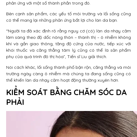
phản ứng với một số thành phần trong đó.
Bên cạnh sản phẩm, các yếu tố môi trường và lối sống cũng
có thể mang lại những phản ứng bất lợi cho làn da bạn.
“Người ta đã xác định rõ rằng nguy cơ (có) làn da nhạy cảm
lâm sàng theo độ dốc nông thôn – thành thị – ô nhiễm không
khí và gần giao thông, tăng độ cứng của nước, tiếp xúc với
khói thuốc và căng thẳng tâm lý cũng có thể là sản phẩm
phụ của quá trình đô thị hóa”, Tiến sĩ Liu giải thích.
Nói cách khác, lối sống thành phố bận rộn, căng thẳng và môi
trường ngày càng ô nhiễm mà chúng ta đang sống cũng có
thể khiến làn da nhạy cảm hoạt động thường xuyên hơn.
KIỂM SOÁT BẰNG CHĂM SÓC DA
PHẢI