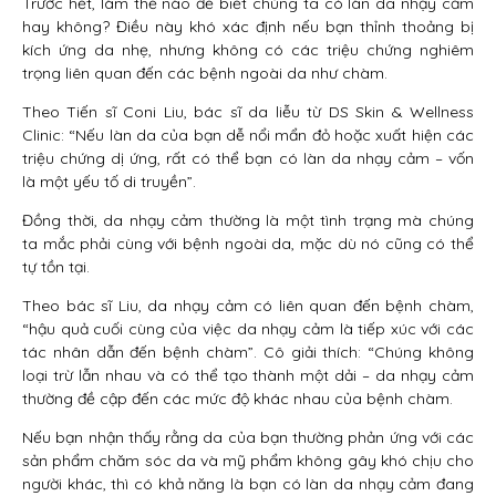
Trước hết, làm thế nào để biết chúng ta có làn da nhạy cảm
hay không? Điều này khó xác định nếu bạn thỉnh thoảng bị
kích ứng da nhẹ, nhưng không có các triệu chứng nghiêm
trọng liên quan đến các bệnh ngoài da như chàm.
Theo Tiến sĩ Coni Liu, bác sĩ da liễu từ DS Skin & Wellness
Clinic: “Nếu làn da của bạn dễ nổi mẩn đỏ hoặc xuất hiện các
triệu chứng dị ứng, rất có thể bạn có làn da nhạy cảm – vốn
là một yếu tố di truyền”.
Đồng thời, da nhạy cảm thường là một tình trạng mà chúng
ta mắc phải cùng với bệnh ngoài da, mặc dù nó cũng có thể
tự tồn tại.
Theo bác sĩ Liu, da nhạy cảm có liên quan đến bệnh chàm,
“hậu quả cuối cùng của việc da nhạy cảm là tiếp xúc với các
tác nhân dẫn đến bệnh chàm”. Cô giải thích: “Chúng không
loại trừ lẫn nhau và có thể tạo thành một dải – da nhạy cảm
thường đề cập đến các mức độ khác nhau của bệnh chàm.
Nếu bạn nhận thấy rằng da của bạn thường phản ứng với các
sản phẩm chăm sóc da và mỹ phẩm không gây khó chịu cho
người khác, thì có khả năng là bạn có làn da nhạy cảm đang