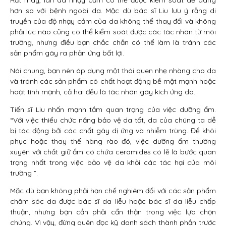
Rất may, làn da nhạy cảm có thể được kiểm soát dễ dàng
hơn so với bệnh ngoài da. Mặc dù bác sĩ Liu lưu ý rằng di
truyền của độ nhạy cảm của da không thể thay đổi và không
phải lúc nào cũng có thể kiểm soát được các tác nhân từ môi
trường, nhưng điều bạn chắc chắn có thể làm là tránh các
sản phẩm gây ra phản ứng bất lợi.
Nói chung, bạn nên áp dụng một thói quen nhẹ nhàng cho da
và tránh các sản phẩm có chất hoạt động bề mặt mạnh hoặc
hoạt tính mạnh, cả hai đều là tác nhân gây kích ứng da.
Tiến sĩ Liu nhấn mạnh tầm quan trọng của việc dưỡng ẩm.
“Với việc thiếu chức năng bảo vệ da tốt, da của chúng ta dễ
bị tác động bởi các chất gây dị ứng và nhiễm trùng. Để khôi
phục hoặc thay thế hàng rào đó, việc dưỡng ẩm thường
xuyên với chất giữ ẩm có chứa ceramides có lẽ là bước quan
trọng nhất trong việc bảo vệ da khỏi các tác hại của môi
trường ”.
Mặc dù bạn không phải hạn chế nghiêm đối với các sản phẩm
chăm sóc da được bác sĩ da liễu hoặc bác sĩ da liễu chấp
thuận, nhưng bạn cần phải cẩn thận trong việc lựa chọn
chúng. Vì vậy, đừng quên đọc kỹ danh sách thành phần trước