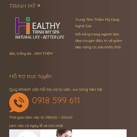
TRINH MỸ ®
Trung Tâm Thẩm Mỹ Công
Nghệ Cao
Nổi tiếng trong ngành làm
đẹp chuyên điều trị về giảm
béo, nâng cơ, xóa nhăn, thải
độc, trắng da …
XEM THÊM
Hỗ trợ trực tuyến
Quý Khách cần hỗ trợ và tư vấn, vui lòng liên hệ:
0918 599 611
Thời gian làm việc từ: 08h00 – 20h00
Làm việc cả ngày lễ và chủ nhật