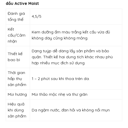
dầu Active Moist
Đánh giá
4,5/5
tổng thể
Kết
Kem dưỡng ẩm màu trắng kết cấu vừa đủ
cấu/Cảm
không dày cũng không mỏng.
nhận
Dạng tuýp dễ dàng lấy sản phẩm và bảo
Thiết kế
quản. Thiết kế hai dung tích khác nhau phù
bao bì
hợp nhiều mục đích sử dụng.
Thời gian
hấp thụ
1 – 2 phút sau khi thoa trên da.
sản phẩm
Mùi hương
Mùi thảo mộc nhẹ và thư giãn
Hiệu quả
khi dùng
Da ngậm nước, đàn hồi và không nổi mụn
sản phẩm