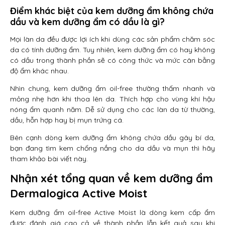
Điểm khác biệt của kem dưỡng ẩm không chứa
dầu và kem dưỡng ẩm có dầu là gì?
Mọi làn da đều được lợi ích khi dùng các sản phẩm chăm sóc
da có tính dưỡng ẩm. Tuy nhiên, kem dưỡng ẩm có hay không
có dầu trong thành phần sẽ có công thức và mức cân bằng
độ ẩm khác nhau.
Nhìn chung, kem dưỡng ẩm oil-free thường thấm nhanh và
mỏng nhẹ hơn khi thoa lên da. Thích hợp cho vùng khí hậu
nóng ẩm quanh năm. Dễ sử dụng cho các làn da từ thường,
dầu, hỗn hợp hay bị mụn trứng cá.
Bên cạnh dòng kem dưỡng ẩm không chứa dầu gây bí da,
bạn đang tìm kem chống nắng cho da dầu và mụn thì hãy
tham khảo bài viết này.
Nhận xét tổng quan về kem dưỡng ẩm
Dermalogica Active Moist
Kem dưỡng ẩm oil-free Active Moist là dòng kem cấp ẩm
được đánh giá cao cả về thành phần lẫn kết quả sau khi