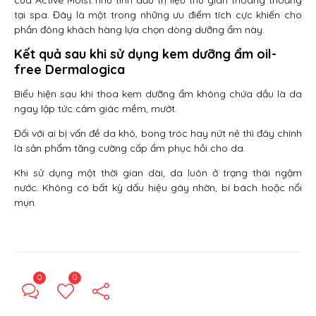
của Active Moist như tinh dầu trị liệu thư giãn thoang thoảng
tại spa. Đây là một trong những ưu điểm tích cực khiến cho
phần đông khách hàng lựa chọn dòng dưỡng ẩm này.
Kết quả sau khi sử dụng kem dưỡng ẩm oil-
free Dermalogica
Biểu hiện sau khi thoa kem dưỡng ẩm không chứa dầu là da
ngay lập tức cảm giác mềm, mướt.
Đối với ai bị vấn đề da khô, bong tróc hay nứt nẻ thì đây chính
là sản phẩm tăng cường cấp ẩm phục hồi cho da.
Khi sử dụng một thời gian dài, da luôn ở trạng thái ngậm
nước. Không có bất kỳ dấu hiệu gây nhờn, bí bách hoặc nổi
mụn.
0
0