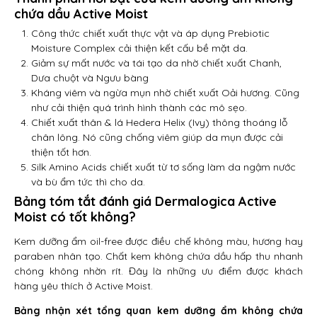
chứa dầu Active Moist
Công thức chiết xuất thực vật và áp dụng Prebiotic
Moisture Complex cải thiện kết cấu bề mặt da.
Giảm sự mất nước và tái tạo da nhờ chiết xuất Chanh,
Dưa chuột và Ngưu bàng
Kháng viêm và ngừa mụn nhờ chiết xuất Oải hương. Cũng
như cải thiện quá trình hình thành các mô sẹo.
Chiết xuất thân & lá Hedera Helix (Ivy) thông thoáng lỗ
chân lông. Nó cũng chống viêm giúp da mụn được cải
thiện tốt hơn.
Silk Amino Acids chiết xuất từ tơ sống làm da ngậm nước
và bù ẩm tức thì cho da.
Bảng tóm tắt đánh giá Dermalogica Active
Moist có tốt không?
Kem dưỡng ẩm oil-free được điều chế không màu, hương hay
paraben nhân tạo. Chất kem không chứa dầu hấp thu nhanh
chóng không nhờn rít. Đây là những ưu điểm được khách
hàng yêu thích ở Active Moist.
Bảng nhận xét tổng quan kem dưỡng ẩm không chứa