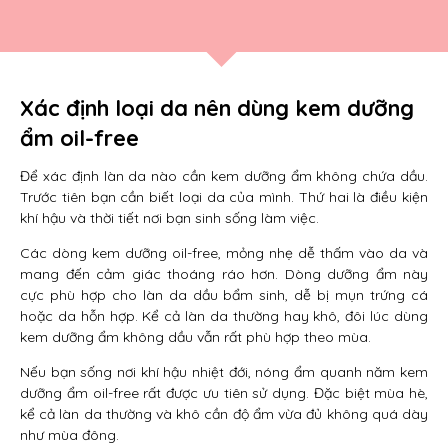
Xác định loại da nên dùng kem dưỡng
ẩm oil-free
Để xác định làn da nào cần kem dưỡng ẩm không chứa dầu.
Trước tiên bạn cần biết loại da của mình. Thứ hai là điều kiện
khí hậu và thời tiết nơi bạn sinh sống làm việc.
Các dòng kem dưỡng oil-free, mỏng nhẹ dễ thấm vào da và
mang đến cảm giác thoáng ráo hơn. Dòng dưỡng ẩm này
cực phù hợp cho làn da dầu bẩm sinh, dễ bị mụn trứng cá
hoặc da hỗn hợp. Kể cả làn da thường hay khô, đôi lúc dùng
kem dưỡng ẩm không dầu vẫn rất phù hợp theo mùa.
Nếu bạn sống nơi khí hậu nhiệt đới, nóng ẩm quanh năm kem
dưỡng ẩm oil-free rất được ưu tiên sử dụng. Đặc biệt mùa hè,
kể cả làn da thường và khô cần độ ẩm vừa đủ không quá dày
như mùa đông.