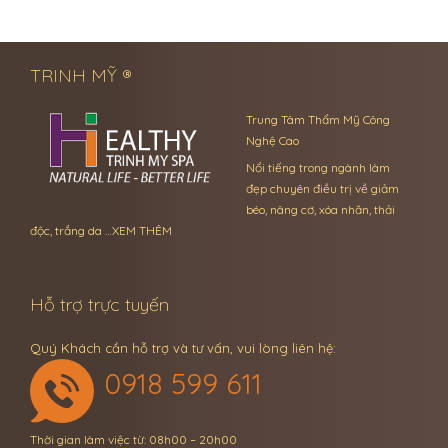
← Previous Post
Next Post →
TRINH MỸ ®
Trung Tâm Thẩm Mỹ Công
Nghệ Cao
Nổi tiếng trong ngành làm
đẹp chuyên điều trị về giảm
béo, nâng cơ, xóa nhăn, thải
độc, trắng da …
XEM THÊM
Hỗ trợ trực tuyến
Quý Khách cần hỗ trợ và tư vấn, vui lòng liên hệ:
0918 599 611
Thời gian làm việc từ: 08h00 – 20h00