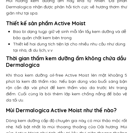
Mùi hương kem dưỡng ẩm này khá tự nhiên. Đa phần
Dermalogica nhận được phản hồi tích cực về hương thơm thư
giãn như tại spa.
Thiết kế sản phẩm Active Moist
Bao bì dạng tuýp giữ vệ sinh mỗi lần lấy kem dưỡng và dễ
bảo quản chất kem bên trong.
Thiết kế hai dung tích tiện lợi cho nhiều nhu cầu như dùng
tại nhà, đi du lịch,.v.v
Thời gian thấm kem dưỡng ẩm không chứa dầu
Dermalogica
Khi thoa kem dưỡng oil-free Active Moist lên mặt khoảng 5
phút là kem đã thấm ráo. Nếu bạn dùng vào buổi sáng bận
rộn cần đợi vài phút để kem thấm vào da trước khi trang
điểm. Cuối cùng là bôi thêm lớp kem chống nắng để bảo vệ
da tối ưu.
Mùi Dermalogica Active Moist như thế nào?
Dòng kem dưỡng cấp độ chuyên gia này có mùi thảo mộc rất
nhẹ. Nổi bật nhất là mùi thoang thoảng của Oải hương. Mùi