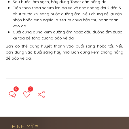
Sau bước làm sạch, hãy dùng Toner cân bằng da.
Tiếp theo thoa serum lên da và vỗ nhẹ nhàng đợi 2 đến 3
phút trước khi sang bước dưỡng ẩm. Nếu chúng để lại cặn
nhờn hoặc dính nghĩa là serum chưa hấp thụ hoàn toàn
vào da.
Cuối cùng dùng kem dưỡng ẩm hoặc dầu dưỡng ẩm được
kê toa để tăng cường bảo vệ da.
Bạn có thể dùng huyết thanh vào buổi sáng hoặc tối. Nếu
bạn dùng vào buổi sáng hãy nhớ luôn dùng kem chống nắng
để bảo vệ da.
0
0
← Previous Post
Next Post →
TRINH MỸ ®