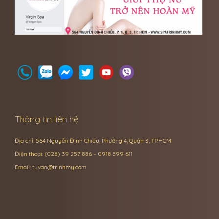
Thông tin liên hệ
Địa chỉ: 564 Nguyễn Đình Chiểu, Phường 4, Quận 3, TP.HCM
Điện thoại: (028) 39 257 886 – 0918 599 611
Email:
tuvan@trinhmy.com