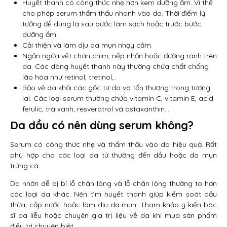
Huyết thanh có công thức nhẹ hơn kem dưỡng ẩm. Vì thế
cho phép serum thẩm thấu nhanh vào da. Thời điểm lý
tưởng để dùng là sau bước làm sạch hoặc trước bước
dưỡng ẩm.
Cải thiện và làm dịu da mụn nhạy cảm.
Ngăn ngừa vết chân chim, nếp nhăn hoặc đường rãnh trên
da. Các dòng huyết thanh này thường chứa chất chống
lão hóa như retinol, tretinol,..
Bảo vệ da khỏi các gốc tự do và tổn thương trong tương
lai. Các loại serum thường chứa vitamin C, vitamin E, acid
ferulic, trà xanh, resveratrol và astaxanthin…
Da dầu có nên dùng serum không?
Serum có công thức nhẹ và thẩm thấu vào da hiệu quả. Rất
phù hợp cho các loại da từ thường đến dầu hoặc da mụn
trứng cá.
Da nhờn dễ bị bí lỗ chân lông và lỗ chân lông thường to hơn
các loại da khác. Nên tìm huyết thanh giúp kiểm soát dầu
thừa, cấp nước hoặc làm dịu da mụn. Tham khảo ý kiến bác
sĩ da liễu hoặc chuyên gia trị liệu về da khi mua sản phẩm
điều trị chuyên biệt.