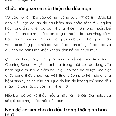
Chức năng serum cải thiện da dầu mụn
Với câu hỏi lớn “Da dầu có nên dùng serum?” đã tìm được lời
đáp. Nếu bạn có làn da dầu bẩm sinh hoặc sống ở vùng khí
hậu nóng ẩm. Khiến da bạn không khỏe như mong muốn. Để
cải thiện làn da mụn lỗ chân lông to hoặc da mụn nhạy cảm.
Bạn cần tìm serum có chức năng giữ nước, cân bằng bã nhờn
và nuôi dưỡng phục hồi da. Nó sẽ tái cân bằng tế bào da và
giữ cho da bạn luôn khỏe khoắn, đàn hồi và ngừa mụn.
Qua nội dung này, chúng tôi xin chia sẻ đến bạn Age Bright
Clearing Serum. Huyết thanh hai trong một có tác dụng vừa
ngăn ngừa mụn vừa giảm dấu hiệu lão hóa da rõ rệt. Đặc biệt
chứa công thức phức hợp AGE Bright Complex kết hợp chung
hệ vi sinh tự nhiên của da. Qua đó làn da không chỉ sáng đều
màu mà bề mặt da còn tinh khiết hơn.
Nếu bạn có bất kỳ thắc mắc gì hãy liên hệ đến Dermalogica
sẽ giải đáp mọi thắc mắc của bạn.
Nên để serum cho da dầu trong thời gian bao
lâu?