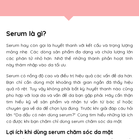
Serum là gì?
Serum hay còn gọi là huyết thanh với kết cấu và trọng lượng
mỏng nhẹ. Các dòng sản phẩm đa dạng và chứa lượng lớn
các phân tử nhỏ hơn. Nhờ thế những thành phần hoạt tính
này thâm nhập vào da tối ưu.
Serum có nồng độ cao và điều trị hiệu quả các vấn đề da hơn.
Bạn chỉ cần dùng một khoảng thời gian ngắn đã thấy hiệu
quả rõ rệt. Tuy vậy không phải bất kỳ huyết thanh nào cũng
phù hợp với loại da và vấn đề da bạn gặp phải. Hãy cẩn thận
tìm hiểu kỹ về sản phẩm và nhận tư vấn từ bác sĩ hoặc
chuyên gia về da để chọn lựa đúng. Trước khi giải đáp câu hỏi
lớn “Da dầu có nên dùng serum?” Cùng tìm hiểu những lợi ích
có được khi bạn chăm chỉ dùng serum chăm sóc da mặt.
Lợi ích khi dùng serum chăm sóc da mặt