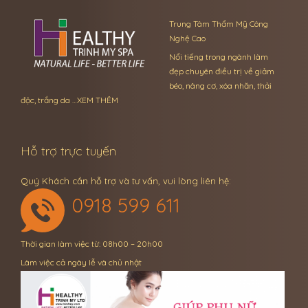
Trung Tâm Thẩm Mỹ Công
Nghệ Cao
Nổi tiếng trong ngành làm
đẹp chuyên điều trị về giảm
béo, nâng cơ, xóa nhăn, thải
độc, trắng da …
XEM THÊM
Hỗ trợ trực tuyến
Quý Khách cần hỗ trợ và tư vấn, vui lòng liên hệ:
0918 599 611
Thời gian làm việc từ: 08h00 – 20h00
Làm việc cả ngày lễ và chủ nhật