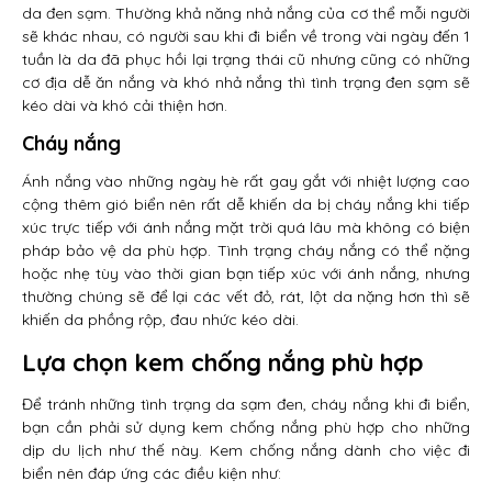
da đen sạm. Thường khả năng nhả nắng của cơ thể mỗi người
sẽ khác nhau, có người sau khi đi biển về trong vài ngày đến 1
tuần là da đã phục hồi lại trạng thái cũ nhưng cũng có những
cơ địa dễ ăn nắng và khó nhả nắng thì tình trạng đen sạm sẽ
kéo dài và khó cải thiện hơn.
Cháy nắng
Ánh nắng vào những ngày hè rất gay gắt với nhiệt lượng cao
cộng thêm gió biển nên rất dễ khiến da bị cháy nắng khi tiếp
xúc trực tiếp với ánh nắng mặt trời quá lâu mà không có biện
pháp bảo vệ da phù hợp. Tình trạng cháy nắng có thể nặng
hoặc nhẹ tùy vào thời gian bạn tiếp xúc với ánh nắng, nhưng
thường chúng sẽ để lại các vết đỏ, rát, lột da nặng hơn thì sẽ
khiến da phồng rộp, đau nhức kéo dài.
Lựa chọn kem chống nắng phù hợp
Để tránh những tình trạng da sạm đen, cháy nắng khi đi biển,
bạn cần phải sử dụng kem chống nắng phù hợp cho những
dịp du lịch như thế này. Kem chống nắng dành cho việc đi
biển nên đáp ứng các điều kiện như: