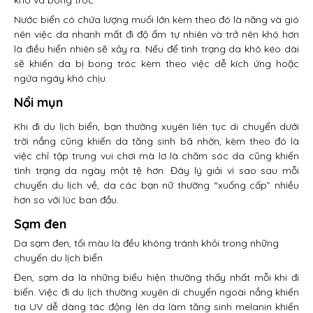
Nước biển có chứa lượng muối lớn kèm theo đó là năng và gió
nên việc da nhanh mất đi độ ẩm tự nhiên và trở nên khô hơn
là điều hiển nhiên sẽ xảy ra. Nếu để tình trạng da khô kéo dài
sẽ khiến da bị bong tróc kèm theo việc dễ kích ứng hoặc
ngứa ngáy khó chịu.
Nổi mụn
Khi đi du lịch biển, bạn thường xuyên liên tục di chuyển dưới
trời nắng cũng khiến da tăng sinh bã nhờn, kèm theo đó là
việc chỉ tập trung vui chơi mà lơ là chăm sóc da cũng khiến
tình trạng da ngày một tệ hơn. Đây lý giải vì sao sau mỗi
chuyến du lịch về, da các bạn nữ thường “xuống cấp” nhiều
hơn so với lúc ban đầu.
Sạm đen
Da sạm đen, tối màu là đều không tránh khỏi trong những
chuyến du lịch biển
Đen, sạm da là những biểu hiện thường thấy nhất mỗi khi đi
biển. Việc đi du lịch thường xuyên di chuyển ngoài nắng khiến
tia UV dễ dàng tác động lên da làm tăng sinh melanin khiến