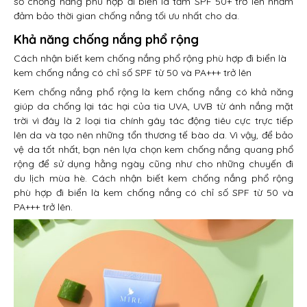
số chống nắng phù hợp đi biển là tầm SPF 50+ trở lên nhằm
đảm bảo thời gian chống nắng tối ưu nhất cho da.
Khả năng chống nắng phổ rộng
Cách nhận biết kem chống nắng phổ rộng phù hợp đi biển là
kem chống nắng có chỉ số SPF từ 50 và PA+++ trở lên
Kem chống nắng phổ rộng là kem chống nắng có khả năng
giúp da chống lại tác hại của tia UVA, UVB từ ánh nắng mặt
trời vì đây là 2 loại tia chính gây tác động tiêu cực trực tiếp
lên da và tạo nên những tổn thương tế bào da. Vì vậy, để bảo
vệ da tốt nhất, bạn nên lựa chọn kem chống nắng quang phổ
rộng để sử dụng hằng ngày cũng như cho những chuyến đi
du lịch mùa hè. Cách nhận biết kem chống nắng phổ rộng
phù hợp đi biển là kem chống nắng có chỉ số SPF từ 50 và
PA+++ trở lên.