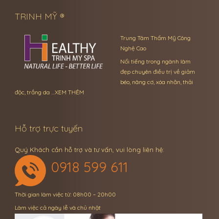
TRINH MỸ ®
Trung Tâm Thẩm Mỹ Công
Nghệ Cao
Nổi tiếng trong ngành làm
đẹp chuyên điều trị về giảm
béo, nâng cơ, xóa nhăn, thải
độc, trắng da …
XEM THÊM
Hỗ trợ trực tuyến
Quý Khách cần hỗ trợ và tư vấn, vui lòng liên hệ:
0918 599 611
Thời gian làm việc từ: 08h00 – 20h00
Làm việc cả ngày lễ và chủ nhật