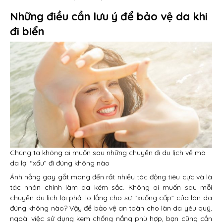
Những điều cần lưu ý để bảo vệ da khi
đi biển
Chúng ta không ai muốn sau những chuyến đi du lịch về mà
da lại “xấu” đi đúng không nào
Ánh nắng gay gắt mang đến rất nhiều tác động tiêu cực và là
tác nhân chính làm da kém sắc. Không ai muốn sau mỗi
chuyến du lịch lại phải lo lắng cho sự “xuống cấp” của làn da
đúng không nào? Vậy để bảo vệ an toàn cho làn da yêu quý,
ngoài việc sử dụng kem chống nắng phù hợp, bạn cũng cần