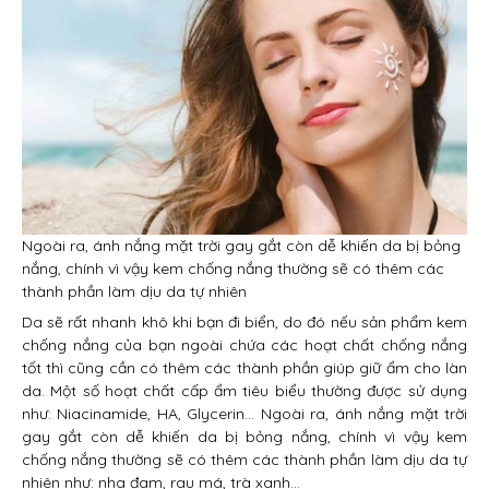
Ngoài ra, ánh nắng mặt trời gay gắt còn dễ khiến da bị bỏng
nắng, chính vì vậy kem chống nắng thường sẽ có thêm các
thành phần làm dịu da tự nhiên
Da sẽ rất nhanh khô khi bạn đi biển, do đó nếu sản phẩm kem
chống nắng của bạn ngoài chứa các hoạt chất chống nắng
tốt thì cũng cần có thêm các thành phần giúp giữ ẩm cho làn
da. Một số hoạt chất cấp ẩm tiêu biểu thường được sử dụng
như: Niacinamide, HA, Glycerin… Ngoài ra, ánh nắng mặt trời
gay gắt còn dễ khiến da bị bỏng nắng, chính vì vậy kem
chống nắng thường sẽ có thêm các thành phần làm dịu da tự
nhiên như: nha đam, rau má, trà xanh…