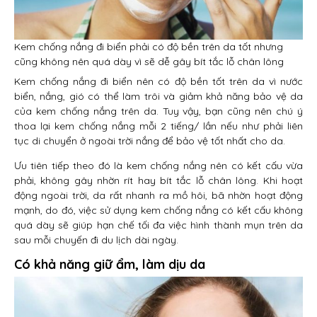
Kem chống nắng đi biển phải có độ bền trên da tốt nhưng
cũng không nên quá dày vì sẽ dễ gây bít tắc lỗ chân lông
Kem chống nắng đi biển nên có độ bền tốt trên da vì nước
biển, nắng, gió có thể làm trôi và giảm khả năng bảo vệ da
của kem chống nắng trên da. Tuy vậy, bạn cũng nên chú ý
thoa lại kem chống nắng mỗi 2 tiếng/ lần nếu như phải liên
tục di chuyển ở ngoài trời nắng để bảo vệ tốt nhất cho da.
Ưu tiên tiếp theo đó là kem chống nắng nên có kết cấu vừa
phải, không gây nhờn rít hay bít tắc lỗ chân lông. Khi hoạt
động ngoài trời, da rất nhanh ra mồ hôi, bã nhờn hoạt động
mạnh, do đó, việc sử dụng kem chống nắng có kết cấu không
quá dày sẽ giúp hạn chế tối đa việc hình thành mụn trên da
sau mỗi chuyến đi du lịch dài ngày.
Có khả năng giữ ẩm, làm dịu da