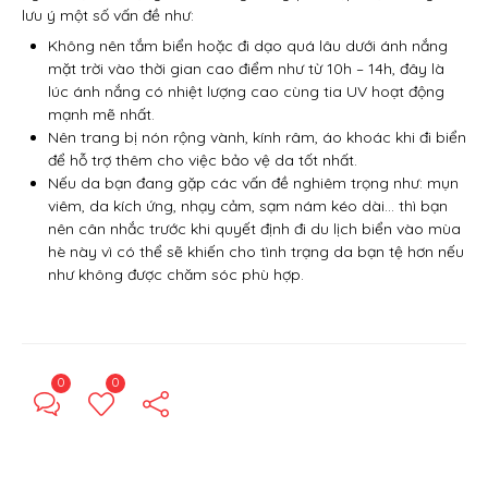
lưu ý một số vấn đề như:
Không nên tắm biển hoặc đi dạo quá lâu dưới ánh nắng
mặt trời vào thời gian cao điểm như từ 10h – 14h, đây là
lúc ánh nắng có nhiệt lượng cao cùng tia UV hoạt động
mạnh mẽ nhất.
Nên trang bị nón rộng vành, kính râm, áo khoác khi đi biển
để hỗ trợ thêm cho việc bảo vệ da tốt nhất.
Nếu da bạn đang gặp các vấn đề nghiêm trọng như: mụn
viêm, da kích ứng, nhạy cảm, sạm nám kéo dài… thì bạn
nên cân nhắc trước khi quyết định đi du lịch biển vào mùa
hè này vì có thể sẽ khiến cho tình trạng da bạn tệ hơn nếu
như không được chăm sóc phù hợp.
0
0
← Previous Post
Next Post →