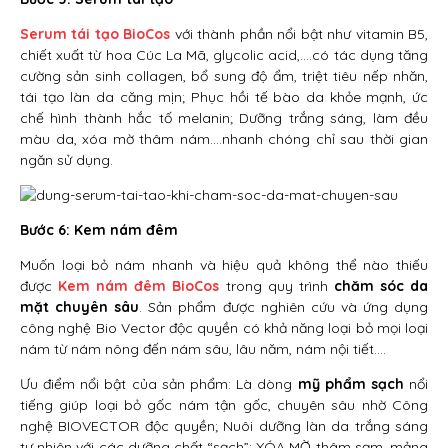
Serum tái tạo BioCos
với thành phần nổi bật như vitamin B5,
chiết xuất từ hoa Cúc La Mã, glycolic acid,….có tác dụng tăng
cường sản sinh collagen, bổ sung độ ẩm, triệt tiêu nếp nhăn,
tái tạo làn da căng mịn; Phục hồi tế bào da khỏe mạnh, ức
chế hình thành hắc tố melanin; Dưỡng trắng sáng, làm đều
màu da, xóa mờ thâm nám….nhanh chóng chỉ sau thời gian
ngăn sử dụng.
Bước 6: Kem nám đêm
Muốn loại bỏ nám nhanh và hiệu quả không thể nào thiếu
được
Kem nám đêm BioCos
trong quy trình
chăm sóc da
mặt chuyên sâu
. Sản phẩm được nghiên cứu và ứng dụng
công nghệ Bio Vector độc quyền có khả năng loại bỏ mọi loại
nám từ nám nông đến nám sâu, lâu năm, nám nội tiết….
Ưu điểm nổi bật của sản phẩm: Là dòng
mỹ phẩm sạch
nổi
tiếng giúp loại bỏ gốc nám tận gốc, chuyên sâu nhờ Công
nghệ BIOVECTOR độc quyền; Nuôi dưỡng làn da trắng sáng
tự nhiên với các dưỡng chất “sạch”; XÓA MỜ thâm sạm, mảng