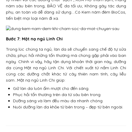
nám sâu bên trong, BẢO VỆ da tối ưu; Không gây tác dụng
phụ, an toàn và dễ dàng sử dụng….Có Kem nám đêm BioCos,
tiến biệt mọi loại nám đi xa.
Bước 7: Mặt nạ ngủ Linh Chi
Trong lúc chúng ta ngủ, làn da sẽ chuyển sang chế độ tự sửa
chữa, phục hồi những tổn thương mà chúng gặp phải vào ban
ngày. Chính vì vậy, hãy tận dụng khoản thời gian này, dưỡng
da cùng Mặt nạ ngủ Linh Chi. Với chiết xuất từ nấm Linh Chi
cùng các dưỡng chất khác từ cây thiên nam tính, cây liễu
sam…Mặt nạ ngủ Linh Chi giúp:
Giữ làn da luôn ẩm mượt cho đến sáng.
Phục hồi tổn thương trên da từ sâu bên trong
Dưỡng sáng và làm đều màu da nhanh chóng
Nuôi dưỡng làn da khỏe từ bên trong – đẹp từ bên ngoài.