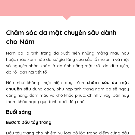
Chăm sóc da mặt chuyên sâu dành
cho Nám
Nám da là tình trạng da xuất hiện những mảng màu nâu
hoặc màu xám nâu do sự gia tăng của sắc tố melanin và một
số nguyên nhân khác là do ánh nắng mặt trời, do di truyền,
do rối loạn nội tiết tố….
Nếu như không thực hiện quy trình
chăm sóc da mặt
chuyên sâu
đúng cách, phù hợp tình trạng nám da sẽ ngày
càng nặng, đậm màu và khó khắc phục. Chính vì vậy, bạn hãy
tham khảo ngay quy trình dưới đây nhé!
Buổi sáng:
Bước 1: Dầu tẩy trang
Dầu tẩy trang cho nhiệm vụ loại bỏ lớp trang điểm cứng đầu