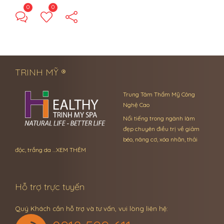
0
0
← Previous Post
Next Post →
TRINH MỸ ®
Trung Tâm Thẩm Mỹ Công
Nghệ Cao
Nổi tiếng trong ngành làm
đẹp chuyên điều trị về giảm
béo, nâng cơ, xóa nhăn, thải
độc, trắng da …
XEM THÊM
Hỗ trợ trực tuyến
Quý Khách cần hỗ trợ và tư vấn, vui lòng liên hệ: