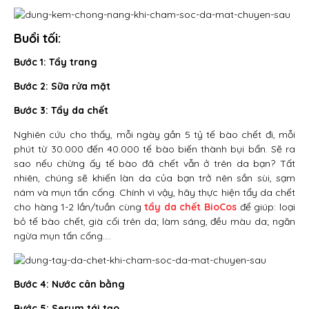
Buổi tối:
Bước 1: Tẩy trang
Bước 2: Sữa rửa mặt
Bước 3: Tẩy da chết
Nghiên cứu cho thấy, mỗi ngày gần 5 tỷ tế bào chết đi, mỗi
phút từ 30.000 đến 40.000 tế bào biến thành bụi bẩn. Sẽ ra
sao nếu chừng ấy tế bào đã chết vẫn ở trên da bạn? Tất
nhiên, chúng sẽ khiến làn da của bạn trở nên sần sùi, sạm
nám và mụn tấn cống. Chính vì vậy, hãy thực hiện tẩy da chết
cho hàng 1-2 lần/tuần cùng
tẩy da chết BioCos
để giúp: loại
bỏ tế bào chết, già cối trên da; làm sáng, đều màu da; ngăn
ngừa mụn tấn cống….
Bước 4: Nước cân bằng
Bước 5: Serum tái tạo