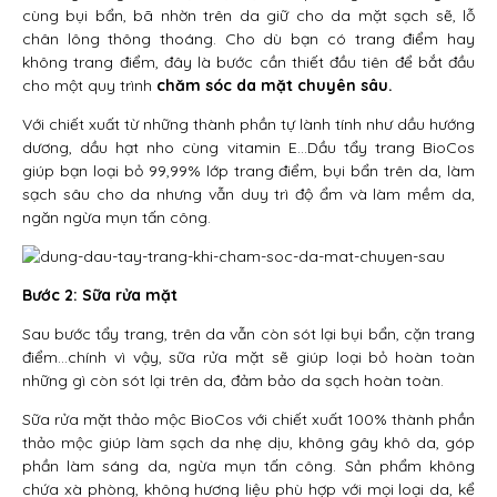
cùng bụi bẩn, bã nhờn trên da giữ cho da mặt sạch sẽ, lỗ
chân lông thông thoáng. Cho dù bạn có trang điểm hay
không trang điểm, đây là bước cần thiết đầu tiên để bắt đầu
cho một quy trình
chăm sóc da mặt chuyên sâu.
Với chiết xuất từ những thành phần tự lành tính như dầu hướng
dương, dầu hạt nho cùng vitamin E…Dầu tẩy trang BioCos
giúp bạn loại bỏ 99,99% lớp trang điểm, bụi bẩn trên da, làm
sạch sâu cho da nhưng vẫn duy trì độ ẩm và làm mềm da,
ngăn ngừa mụn tấn công.
Bước 2: Sữa rửa mặt
Sau bước tẩy trang, trên da vẫn còn sót lại bụi bẩn, cặn trang
điểm…chính vì vậy, sữa rửa mặt sẽ giúp loại bỏ hoàn toàn
những gì còn sót lại trên da, đảm bảo da sạch hoàn toàn.
Sữa rửa mặt thảo mộc BioCos với chiết xuất 100% thành phần
thảo mộc giúp làm sạch da nhẹ dịu, không gây khô da, góp
phần làm sáng da, ngừa mụn tấn công. Sản phẩm không
chứa xà phòng, không hương liệu phù hợp với mọi loại da, kể