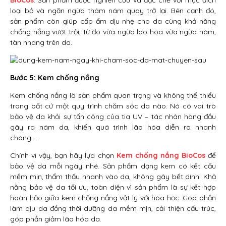
BioCos
. Sản phẩm được nghiên cứu và đặc chế với mục đích
loại bỏ và ngăn ngừa thâm nám quay trở lại. Bên cạnh đó,
sản phẩm còn giúp cấp ẩm dịu nhẹ cho da cùng khả năng
chống nắng vượt trội, từ đó vừa ngừa lão hóa vừa ngừa nám,
tàn nhang trên da.
Bước 5: Kem chống nắng
Kem chống nắng là sản phẩm quan trọng và không thể thiểu
trong bất cứ một quy trình chăm sóc da nào. Nó có vai trò
bảo vệ da khỏi sự tấn công của tia UV – tác nhân hàng đầu
gây ra nám da, khiến quá trình lão hóa diễn ra nhanh
chóng….
Chính vì vậy, bạn hãy lựa chọn
Kem chống nắng BioCos
để
bảo vệ da mỗi ngày nhé. Sản phẩm dạng kem có kết cấu
mềm mịn, thẩm thấu nhanh vào da, không gây bết dính. Khả
năng bảo vệ da tối ưu, toàn diện vì sản phẩm là sự kết hợp
hoàn hảo giữa kem chống nắng vật lý với hóa học. Góp phần
làm dịu da đồng thời dưỡng da mềm mịn, cải thiện cấu trúc,
góp phần giảm lão hóa da.