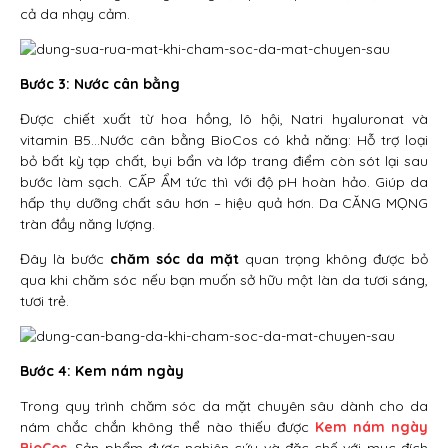
cả da nhạy cảm.
Bước 3: Nước cân bằng
Được chiết xuất từ hoa hồng, lô hội, Natri hyaluronat và
vitamin B5…Nước cân bằng BioCos có khả năng: Hỗ trợ loại
bỏ bất kỳ tạp chất, bụi bẩn và lớp trang điểm còn sót lại sau
bước làm sạch. CẤP ẨM tức thì với độ pH hoàn hảo. Giúp da
hấp thụ dưỡng chất sâu hơn – hiệu quả hơn. Da CĂNG MỌNG
tràn đầy năng lượng.
Đây là bước
chăm sóc da mặt
quan trọng không được bỏ
qua khi chăm sóc nếu bạn muốn sở hữu một làn da tươi sáng,
tươi trẻ.
Bước 4: Kem nám ngày
Trong quy trình chăm sóc da mặt chuyên sâu dành cho da
nám chắc chắn không thể nào thiếu được
Kem nám ngày