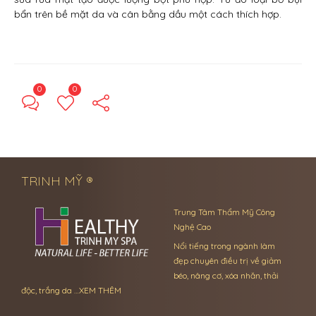
bẩn trên bề mặt da và cân bằng dầu một cách thích hợp.
0
0
← Previous Post
Next Post →
TRINH MỸ ®
Trung Tâm Thẩm Mỹ Công
Nghệ Cao
Nổi tiếng trong ngành làm
đẹp chuyên điều trị về giảm
béo, nâng cơ, xóa nhăn, thải
độc, trắng da …
XEM THÊM