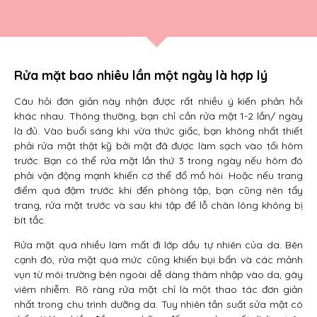
Rửa mặt bao nhiêu lần một ngày là hợp lý
Câu hỏi đơn giản này nhận được rất nhiều ý kiến phản hồi
khác nhau. Thông thường, bạn chỉ cần rửa mặt 1-2 lần/ ngày
là đủ. Vào buổi sáng khi vừa thức giấc, bạn không nhất thiết
phải rửa mặt thật kỹ bởi mặt đã được làm sạch vào tối hôm
trước. Bạn có thể rửa mặt lần thứ 3 trong ngày nếu hôm đó
phải vận động mạnh khiến cơ thể đổ mồ hôi. Hoặc nếu trang
điểm quá đậm trước khi đến phòng tập, bạn cũng nên tẩy
trang, rửa mặt trước và sau khi tập để lỗ chân lông không bị
bít tắc.
Rửa mặt quá nhiều làm mất đi lớp dầu tự nhiên của da. Bên
cạnh đó, rửa mặt quá mức cũng khiến bụi bẩn và các mảnh
vụn từ môi trường bên ngoài dễ dàng thâm nhập vào da, gây
viêm nhiễm. Rõ ràng rửa mặt chỉ là một thao tác đơn giản
nhất trong chu trình dưỡng da. Tuy nhiên tần suất sửa mặt có