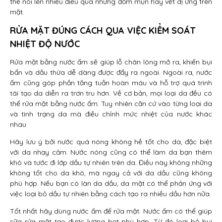
thể nói lên nhiều điều qua những đốm mụn hay vết dị ứng trên
mặt.
RỬA MẶT ĐÚNG CÁCH QUA VIỆC KIỂM SOÁT
NHIỆT ĐỘ NƯỚC
Rửa mặt bằng nước ấm sẽ giúp lỗ chân lông mở ra, khiến bụi
bẩn và dầu thừa dễ dàng được đẩy ra ngoài. Ngoài ra, nước
ấm cũng góp phần tăng tuần hoàn máu và hỗ trợ quá trình
tái tạo da diễn ra trơn tru hơn. Về cơ bản, mọi loại da đều có
thể rửa mặt bằng nước ấm. Tuy nhiên căn cứ vào từng loại da
và tình trạng da mà điều chỉnh mức nhiệt của nước khác
nhau.
Hãy lưu ý bởi nước quá nóng không hề tốt cho da, đặc biệt
với da nhạy cảm. Nước nóng cũng có thể làm da bạn thêm
khô và tước đi lớp dầu tự nhiên trên da. Điều này không những
không tốt cho da khô, mà ngay cả với da dầu cũng không
phù hợp. Nếu bạn có làn da dầu, da mặt có thể phản ứng với
việc loại bỏ dầu tự nhiên bằng cách tạo ra nhiều dầu hơn nữa.
Tốt nhất hãy dùng nước ấm để rửa mặt. Nước ấm có thể giúp
sữa rửa mặt tạo được lượng bọt phù hợp. Từ đó loại bỏ bụi