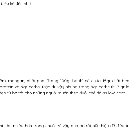
 biểu kể đến như:
kẽm, mangan, phốt pho. Trong 100gr bơ thì có chứa 15gr chất béo
rotein và 9gr carbs. Mặc dù vậy nhưng trong 9gr carbs thì 7 gr là
 đẹp từ bơ tốt cho những người muốn theo đuổi chế độ ăn low-carb.
 còn nhiều hơn trong chuối. Vì vậy quả bơ rất hữu hiệu để điều trị