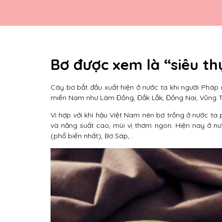
Bơ được xem là “siêu t
Cây bơ bắt đầu xuất hiện ở nước ta khi người Pháp 
miền Nam như Lâm Đồng, Đắk Lắk, Đồng Nai, Vũng 
Vì hợp với khí hậu Việt Nam nên bơ trồng ở nước ta 
và năng suất cao, mùi vị thơm ngon. Hiện nay ở nư
(phổ biến nhất), Bơ Sáp,…