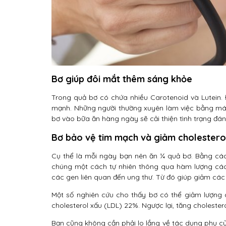
Bơ giúp đôi mắt thêm sáng khỏe
Trong quả bơ có chứa nhiều Carotenoid và Lutein.
mạnh. Những người thường xuyên làm việc bằng máy 
bơ vào bữa ăn hàng ngày sẽ cải thiện tình trạng đán
Bơ bảo vệ tim mạch và giảm cholesterol
Cụ thể là mỗi ngày bạn nên ăn ¼ quả bơ. Bằng các
chúng một cách tự nhiên thông qua hàm lượng các 
các gen liên quan đến ung thư. Từ đó giúp giảm các 
Một số nghiên cứu cho thấy bơ có thể giảm lượng 
cholesterol xấu (LDL) 22%. Ngược lại, tăng cholestero
Bạn cũng không cần phải lo lắng về tác dụng phụ c