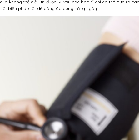
à không thể điều trị được. Vì vậy các bác sĩ chỉ có thể đưa ra các
 một biện pháp tốt dễ dàng áp dụng hằng ngày.