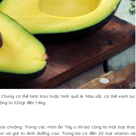
Chúng có thể hình tròn hoặc hình quả lê. Màu sắc có thể xanh lục
ộng từ 220gr đến 1,4kg.
ợc ưa chuộng. Trong các món ăn Tây u thì bơ cũng là một loại thực
 và giá trị dinh dưỡng cao. Trong bơ có đến 20 loại vitamin và