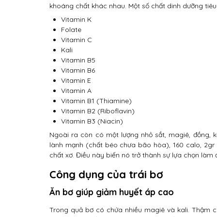
khoáng chất khác nhau. Một số chất dinh dưỡng tiêu
Vitamin K
Folate
Vitamin C
Kali
Vitamin B5
Vitamin B6
Vitamin E
Vitamin A
Vitamin B1 (Thiamine)
Vitamin B2 (Riboflavin)
Vitamin B3 (Niacin)
Ngoài ra còn có một lượng nhỏ sắt, magiê, đồng, 
lành mạnh (chất béo chưa bão hòa), 160 calo, 2gr p
chất xơ. Điều này biến nó trở thành sự lựa chọn làm
Công dụng của trái bơ
Ăn bơ giúp giảm huyết áp cao
Trong quả bơ có chứa nhiều magiê và kali. Thậm chí