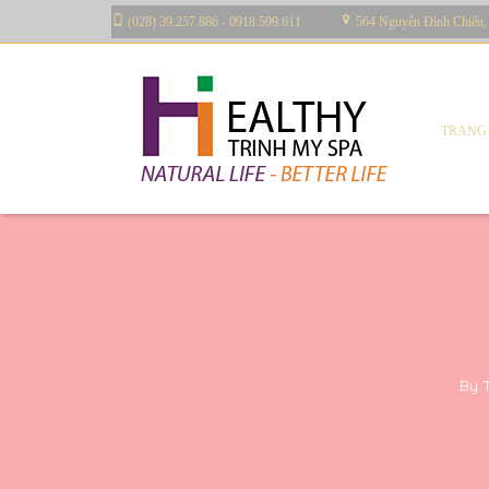
(028) 39.257.886 - 0918.599.611
564 Nguyễn Đình Chiểu,
TRANG
By