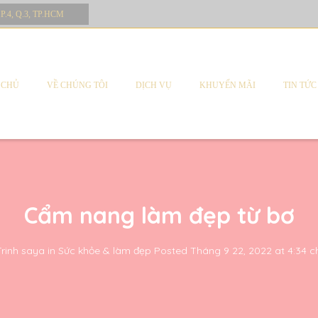
 P.4, Q.3, TP.HCM
 CHỦ
VỀ CHÚNG TÔI
DỊCH VỤ
KHUYẾN MÃI
TIN TỨC
Cẩm nang làm đẹp từ bơ
Trinh saya
in
Sức khỏe & làm đẹp
Posted
Tháng 9 22, 2022 at 4:34 c