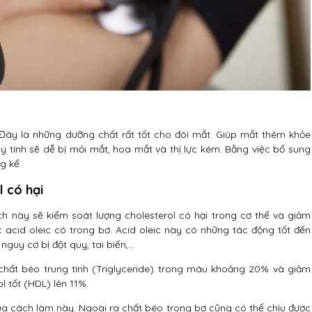
 Đây là những dưỡng chất rất tốt cho đôi mắt. Giúp mắt thêm khỏe
tính sẽ dễ bị mỏi mắt, hoa mắt và thị lực kém. Bằng việc bổ sung
g kể.
 có hại
h này sẽ kiểm soát lượng cholesterol có hại trong cơ thể và giảm
acid oleic có trong bơ. Acid oleic này có những tác động tốt đến
nguy cơ bị đột quỵ, tai biến,…
chất béo trung tính (Triglyceride) trong máu khoảng 20% và giảm
l tốt (HDL) lên 11%.
ủa cách làm này. Ngoài ra chất béo trong bơ cũng có thể chịu được