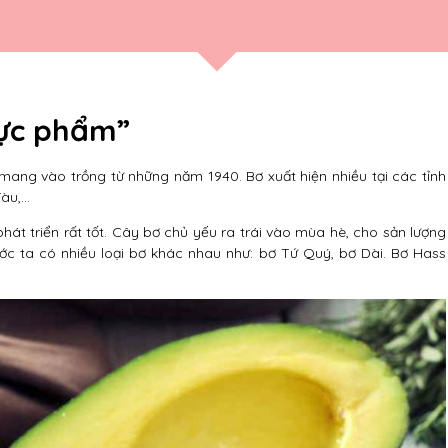
hực phẩm”
mang vào trồng từ những năm 1940. Bơ xuất hiện nhiều tại các tỉnh
Tàu,…
phát triển rất tốt. Cây bơ chủ yếu ra trái vào mùa hè, cho sản lượng
ớc ta có nhiều loại bơ khác nhau như: bơ Tứ Quý, bơ Dài. Bơ Hass