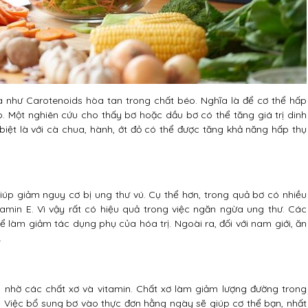
óa như Carotenoids hòa tan trong chất béo. Nghĩa là để cơ thể hấp
o. Một nghiên cứu cho thấy bơ hoặc dầu bơ có thể tăng giá trị dinh
biệt là với cà chua, hành, ớt đỏ có thể được tăng khả năng hấp thụ
iúp giảm nguy cơ bị ung thư vú. Cụ thể hơn, trong quả bơ có nhiều
tamin E. Vì vậy rất có hiệu quả trong việc ngăn ngừa ung thư. Các
 làm giảm tác dụng phụ của hóa trị. Ngoài ra, đối với nam giới, ăn
.
 nhờ các chất xơ và vitamin. Chất xơ làm giảm lượng đường trong
. Việc bổ sung bơ vào thực đơn hằng ngày sẽ giúp cơ thể bạn, nhất