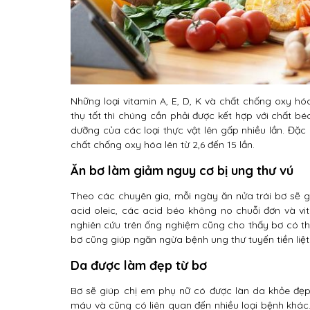
Những loại vitamin A, E, D, K và chất chống oxy h
thụ tốt thì chúng cần phải được kết hợp với chất bé
dưỡng của các loại thực vật lên gấp nhiều lần. Đặc 
chất chống oxy hóa lên từ 2,6 đến 15 lần.
Ăn bơ làm giảm nguy cơ bị ung thư vú
Theo các chuyên gia, mỗi ngày ăn nửa trái bơ sẽ g
acid oleic, các acid béo không no chuỗi đơn và vi
nghiên cứu trên ống nghiệm cũng cho thấy bơ có thể
bơ cũng giúp ngăn ngừa bệnh ung thư tuyến tiền liệt
Da được làm đẹp từ bơ
Bơ sẽ giúp chị em phụ nữ có được làn da khỏe đẹp
máu và cũng có liên quan đến nhiều loại bệnh khác