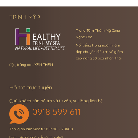
TRINH MỸ ®
Trung Tâm Thẩm Mỹ Công
Nghệ Cao
Nổi tiếng trong ngành làm
đẹp chuyên điều trị về giảm
béo, nâng cơ, xóa nhăn, thải
độc, trắng da …
XEM THÊM
Hỗ trợ trực tuyến
Quý Khách cần hỗ trợ và tư vấn, vui lòng liên hệ:
0918 599 611
Thời gian làm việc từ: 08h00 – 20h00
Làm việc cả ngày lễ và chủ nhật