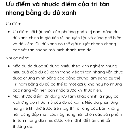
Ưu điểm và nhược điểm của trị tàn
nhang bằng đu đủ xanh
Ưu điểm:
Ưu điểm nổi bật nhất của phương pháp trị nám bằng đu
đủ xanh chính là giá tiền rẻ, nguyên liệu vô cùng phổ biến
và dễ kiếm. Đu đủ xanh có thể giải quyết nhanh chóng
các vết tàn nhang mới hình thành trên da.
Nhược điểm:
Mặc dù đã được sử dụng nhiều theo kinh nghiệm nhưng
hiệu quả của đu đủ xanh trong việc trị tàn nhang vẫn chưa
được chứng minh bằng các bằng chứng lâm sàng cụ thể.
Trị nám bằng đu đủ có thể là một gợi ý khá hay ho nhưng
các nàng vẫn nên cân nhắc trước khi thực hiện.
Một nhược điểm lớn đáng lưu tâm khác chính là nguy cơ
kích ứng do nhựa mủ của đu đủ xanh. Nếu da phản ứng
nặng nề khi thử trước trên tay thì rõ ràng các bạn không
nên dùng đắp mặt. Lúc này nàng nên chọn các sản phẩm
trị tàn nhang dịu nhẹ, được kiểm định để hạn chế tổn
thương da.