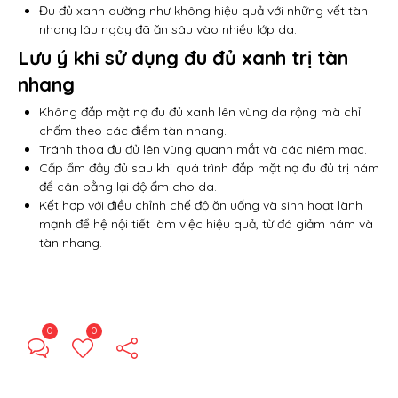
Đu đủ xanh dường như không hiệu quả với những vết tàn
nhang lâu ngày đã ăn sâu vào nhiều lớp da.
Lưu ý khi sử dụng đu đủ xanh trị tàn
nhang
Không đắp mặt nạ đu đủ xanh lên vùng da rộng mà chỉ
chấm theo các điểm tàn nhang.
Tránh thoa đu đủ lên vùng quanh mắt và các niêm mạc.
Cấp ẩm đầy đủ sau khi quá trình đắp mặt nạ đu đủ trị nám
để cân bằng lại độ ẩm cho da.
Kết hợp với điều chỉnh chế độ ăn uống và sinh hoạt lành
mạnh để hệ nội tiết làm việc hiệu quả, từ đó giảm nám và
tàn nhang.
0
0
← Previous Post
Next Post →