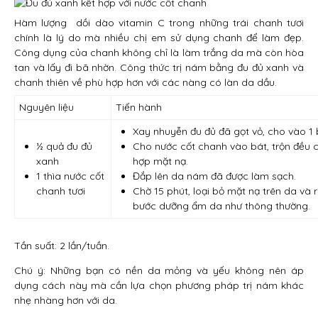
Hàm lượng dồi dào vitamin C trong những trái chanh tươi
chính là lý do mà nhiều chị em sử dụng chanh để làm đẹp.
Công dụng của chanh không chỉ là làm trắng da mà còn hòa
tan và lấy đi bã nhờn. Công thức trị nám bằng đu đủ xanh và
chanh thiên về phù hợp hơn với các nàng có làn da dầu.
Nguyên liệu
Tiến hành
Xay nhuyễn đu đủ đã gọt vỏ, cho vào 1 
½ quả đu đủ
Cho nước cốt chanh vào bát, trộn đều 
xanh
hợp mặt nạ.
1 thìa nước cốt
Đắp lên da nám đã được làm sạch.
chanh tươi
Chờ 15 phút, loại bỏ mặt nạ trên da và 
bước dưỡng ẩm da như thông thường.
Tần suất: 2 lần/tuần.
Chú ý: Những bạn có nền da mỏng và yếu không nên áp
dụng cách này mà cần lựa chọn phương pháp trị nám khác
nhẹ nhàng hơn với da.