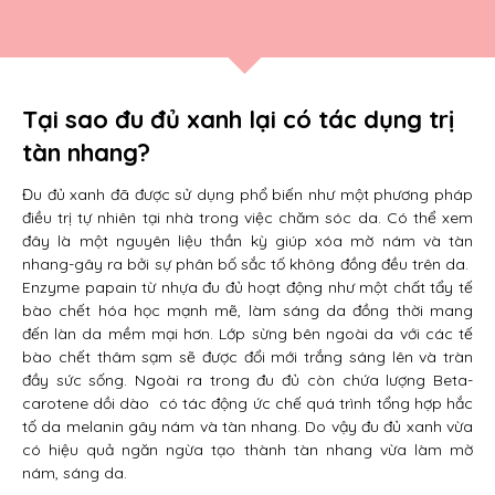
Tại sao đu đủ xanh lại có tác dụng trị
tàn nhang?
Đu đủ xanh đã được sử dụng phổ biến như một phương pháp
điều trị tự nhiên tại nhà trong việc chăm sóc da. Có thể xem
đây là một nguyên liệu thần kỳ giúp xóa mờ nám và tàn
nhang-gây ra bởi sự phân bố sắc tố không đồng đều trên da.
Enzyme papain từ nhựa đu đủ hoạt động như một chất tẩy tế
bào chết hóa học mạnh mẽ, làm sáng da đồng thời mang
đến làn da mềm mại hơn. Lớp sừng bên ngoài da với các tế
bào chết thâm sạm sẽ được đổi mới trắng sáng lên và tràn
đầy sức sống. Ngoài ra trong đu đủ còn chứa lượng Beta-
carotene dồi dào có tác động ức chế quá trình tổng hợp hắc
tố da melanin gây nám và tàn nhang. Do vậy đu đủ xanh vừa
có hiệu quả ngăn ngừa tạo thành tàn nhang vừa làm mờ
nám, sáng da.