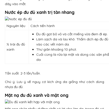
dây vào mắt.
Nước ép đu đủ xanh trị tàn nhang
Nguyên liệu
Cách tiến hành
Đu đủ gọt bỏ vỏ và cắt miếng vừa đem đi ép.
Làm sạch da và lau khô. Thấm dịch ép đu đủ
½ trái đu đủ
vào các vết nám da.
xanh
Thư giãn khoảng 10 phút.
Cuối cùng là rửa lại mặt và dùng các sản 
da.
Tần suất: 2-3 lần/tuần.
Chú ý: Lưu ý về nguy cơ kích ứng da giống như cách dùng
nhựa đu đủ.
Mặt nạ đu đủ xanh và mật ong
Mật ong chứa nhiều dưỡng chất có lợi cho làn da, trong đó có