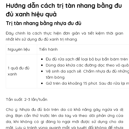
Hướng dẫn cách trị tàn nhang bằng đu
đủ xanh hiệu quả
Trị tàn nhang bằng nhựa đu đủ
Đây chính là cách thực hiện đơn giản và tiết kiệm thời gian
nhất khi sử dụng đu đủ xanh trị nhang.
Nguyên liệu
Tiến hành
Đu đủ rửa sạch để loại bỏ bụi bẩn bám trên 
Dùng dao khứa các đường dọc theo vỏ quả 
1 quả đu đủ
Vệ sinh da sạch sẽ. Chấm nhựa đu đủ nhữn
xanh
tăm bông.
Giữ trên da khoảng 15 phút. Sau đó rửa lại
Tần suất: 2-3 lần/tuần.
Chú ý: Nhựa đu đủ bôi trên da có khả năng gây ngứa và dị
ứng. Bạn cần thử trước lên da tay và theo dõi phản ứng của
da, khi không có gì đáng lo ngại mới được sử dụng cho da
mặt. Lưu ý tránh vùng quanh mắt và tuyệt đối không để nhựa