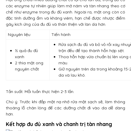
các enzyme tự nhiên giúp làm mờ nám và tàn nhang theo cơ
chế như enzyme trong đu đủ xanh. Ngoài ra, mật ong còn có
đặc tính dưỡng ẩm và kháng viêm, hạn chế được nhược điểm
gây kích ứng của đu đủ và thân thiện với làn da hơn.
Nguyên liệu
Tiến hành
Rửa sạch đu đủ và bỏ vỏ rồi xay nhu
½ quả đu đủ
trộn đều để tạo thành hỗn hợp sệt.
xanh
Thoa hỗn hợp vừa chuẩn bị lên vùng 
2 thìa mật ong
màu.
nguyên chất
Giữ nguyên trên da trong khoảng 15-20
da và lau khô.
Tần suất: Mỗi tuần thực hiện 2-3 lần.
Chú ý: Trước khi đắp mặt nạ nhớ rửa mặt sạch sẽ, làm thông
thoáng lỗ chân lông để các dưỡng chất đi vào da dễ dàng
hơn.
Kết hợp đu đủ xanh và chanh trị tàn nhang