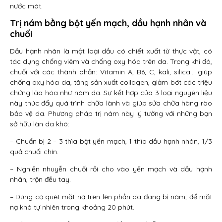
nước mát.
Trị nám bằng bột yến mạch, dầu hạnh nhân và
chuối
Dầu hạnh nhân là một loại dầu có chiết xuất từ thực vật, có
tác dụng chống viêm và chống oxy hóa trên da. Trong khi đó,
chuối với các thành phần: Vitamin A, B6, C, kali, silica… giúp
chống oxy hóa da, tăng sản xuất collagen, giảm bớt các triệu
chứng lão hóa như nám da. Sự kết hợp của 3 loại nguyên liệu
này thúc đẩy quá trình chữa lành và giúp sửa chữa hàng rào
bảo vệ da. Phương pháp trị nám này lý tưởng với những bạn
sở hữu làn da khô:
– Chuẩn bị 2 – 3 thìa bột yến mạch, 1 thìa dầu hạnh nhân, 1/3
quả chuối chín.
– Nghiền nhuyễn chuối rồi cho vào yến mạch và dầu hạnh
nhân, trộn đều tay.
– Dùng cọ quét mặt nạ trên lên phần da đang bị nám, để mặt
nạ khô tự nhiên trong khoảng 20 phút.