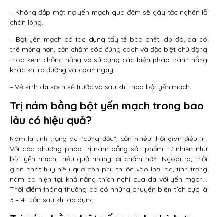
– Không đắp mặt nạ yến mạch qua đêm sẽ gây tắc nghẽn lỗ
chân lông.
– Bột yến mạch có tác dụng tẩy tế bào chết, do đó, da có
thể mỏng hơn, cần chăm sóc đúng cách và đặc biệt chủ động
thoa kem chống nắng và sử dụng các biện pháp tránh nắng
khác khi ra đường vào ban ngày.
– Vệ sinh da sạch sẽ trước và sau khi thoa bột yến mạch.
Trị nám bằng bột yến mạch trong bao
lâu có hiệu quả?
Nám là tình trạng da “cứng đầu”, cần nhiều thời gian điều trị.
Với các phương pháp trị nám bằng sản phẩm tự nhiên như
bột yến mạch, hiệu quả mang lại chậm hơn. Ngoài ra, thời
gian phát huy hiệu quả còn phụ thuộc vào loại da, tình trạng
nám da hiện tại, khả năng thích nghi của da với yến mạch…
Thời điểm thông thường da có những chuyển biến tích cực là
3 – 4 tuần sau khi áp dụng.