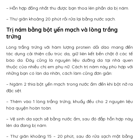
– Hỗn hợp đồng nhất thu được bạn thoa lên phần da bị nám.
– Thư giãn khoảng 20 phút rồi rửa lại bằng nước sạch.
Trị nám bằng bột yến mạch và lòng trắng
trứng
Lòng trắng trứng với hàm lượng protein dồi dào mang đến
tác dụng cải thiện cấu trúc da, giữ liên kết bền chặt ở các tế
bào da. Đây cũng là nguyên liệu dưỡng da tại nhà quen
thuộc của nhiều chị em phụ nữ. Cách trị nám này phù hợp với
những bạn có làn da nhờn, cách làm cũng đơn giản:
– Ngâm 2 thìa bột yến mạch trong nước ấm đến khi bột nở ra
đặc sệt.
– Thêm vào 1 lòng trắng trứng, khuấy đều cho 2 nguyên liệu
hòa quyện hoàn toàn.
– Vệ sinh da sạch sẽ bằng nước ấm, sau đó đắp hỗn hợp này
lên da đang bị nám.
– Thư giãn khoảng 15 – 20 phút, sau đó rửa sạch mặt bằng