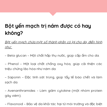
Bột yến mạch trị nám được có hay
không?
Bột yến mạch chứa một số thành phần có lợi cho da, điển hình
như:
– Beta glucan – Một chất hấp thụ nước, giúp cấp ẩm cho da.
– Phenol – Một loại chất chống oxy hóa, giúp cải thiện các
triệu chứng lão hóa như nám da.
– Saponin – Đặc tính sát trùng, giúp tẩy tế bào chết và làm
sạch da.
– Avenanthramides – Làm giảm cytokine (một nhóm protein
gây viêm).
– Flavonoid – Bảo vệ da khỏi tác hại từ môi trường và đặc biệt