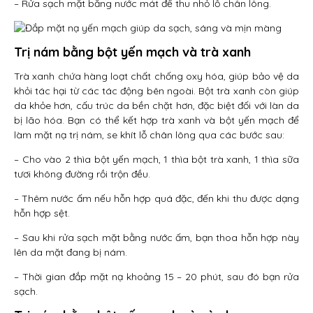
– Rửa sạch mặt bằng nước mát để thu nhỏ lỗ chân lông.
Trị nám bằng bột yến mạch và trà xanh
Trà xanh chứa hàng loạt chất chống oxy hóa, giúp bảo vệ da
khỏi tác hại từ các tác động bên ngoài. Bột trà xanh còn giúp
da khỏe hơn, cấu trúc da bền chặt hơn, đặc biệt đối với làn da
bị lão hóa. Bạn có thể kết hợp trà xanh và bột yến mạch để
làm mặt nạ trị nám, se khít lỗ chân lông qua các bước sau:
– Cho vào 2 thìa bột yến mạch, 1 thìa bột trà xanh, 1 thìa sữa
tươi không đường rồi trộn đều.
– Thêm nước ấm nếu hỗn hợp quá đặc, đến khi thu được dạng
hỗn hợp sệt.
– Sau khi rửa sạch mặt bằng nước ấm, bạn thoa hỗn hợp này
lên da mặt đang bị nám.
– Thời gian đắp mặt nạ khoảng 15 – 20 phút, sau đó bạn rửa
sạch.