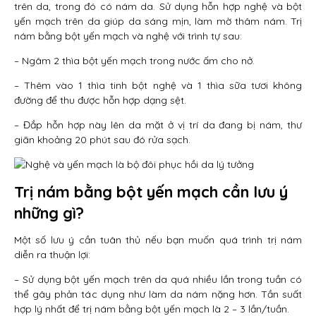
trên da, trong đó có nám da. Sử dụng hỗn hợp nghệ và bột
yến mạch trên da giúp da sáng mịn, làm mờ thâm nám. Trị
nám bằng bột yến mạch và nghệ với trình tự sau:
– Ngâm 2 thìa bột yến mạch trong nước ấm cho nở.
– Thêm vào 1 thìa tinh bột nghệ và 1 thìa sữa tươi không
đường để thu được hỗn hợp dạng sệt.
– Đắp hỗn hợp này lên da mặt ở vị trí da đang bị nám, thư
giãn khoảng 20 phút sau đó rửa sạch.
Trị nám bằng bột yến mạch cần lưu ý
những gì?
Một số lưu ý cần tuân thủ nếu bạn muốn quá trình trị nám
diễn ra thuận lợi:
– Sử dụng bột yến mạch trên da quá nhiều lần trong tuần có
thể gây phản tác dụng như làm da nám nặng hơn. Tần suất
hợp lý nhất để trị nám bằng bột yến mạch là 2 – 3 lần/tuần.