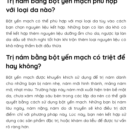
Trị nám bằng bột yến mạch phù hợp
với loại da nào?
Bột yến mạch có thể phù hợp với mọi loại da tùy vào cách
bạn chọn nguyên liệu kết hợp. Những bạn có làn da khô có
thể kết hợp thêm nguyên liệu dưỡng ẩm cho da, ngược lại làn
da dầu sẽ thích nghi tốt hơn khi trộn thêm loại nguyên liệu có
khả năng thấm bớt dầu thừa.
Trị nám bằng bột yến mạch có triệt để
hay không?
Bột yến mạch được khuyến khích sử dụng để trị nám dành
cho những bạn bị nám nhẹ, nám mới hình thành, mảng nám
mờ, nhạt màu. Trường hợp này nám mới xuất hiện trên bề mặt
da, chưa xâm nhập sâu bên trong các lớp da nên có thể giải
quyết bằng cách sử dụng bột yến mạch. Những bạn bị nám
lâu ngày, nám nặng, nám do di truyền sẽ khó điều trị dứt
điểm chỉ với phương pháp này. Lúc này, bạn nên kết hợp sử
dụng các sản phẩm đặc trị, hoặc khám da liễu để được tư vấn
rõ ràng hơn.