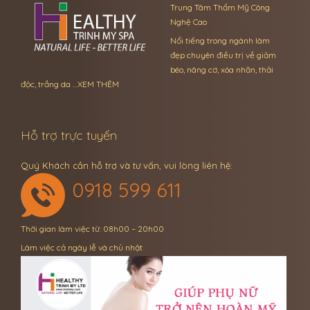
Trung Tâm Thẩm Mỹ Công
Nghệ Cao
Nổi tiếng trong ngành làm
đẹp chuyên điều trị về giảm
béo, nâng cơ, xóa nhăn, thải
độc, trắng da …
XEM THÊM
Hỗ trợ trực tuyến
Quý Khách cần hỗ trợ và tư vấn, vui lòng liên hệ:
0918 599 611
Thời gian làm việc từ: 08h00 – 20h00
Làm việc cả ngày lễ và chủ nhật