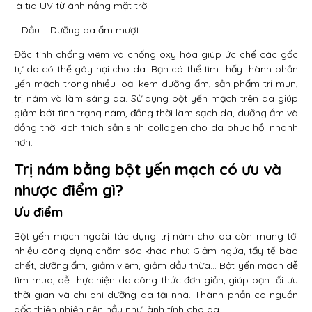
là tia UV từ ánh nắng mặt trời.
– Dầu – Dưỡng da ẩm mượt.
Đặc tính chống viêm và chống oxy hóa giúp ức chế các gốc
tự do có thể gây hại cho da. Bạn có thể tìm thấy thành phần
yến mạch trong nhiều loại kem dưỡng ẩm, sản phẩm trị mụn,
trị nám và làm sáng da. Sử dụng bột yến mạch trên da giúp
giảm bớt tình trạng nám, đồng thời làm sạch da, dưỡng ẩm và
đồng thời kích thích sản sinh collagen cho da phục hồi nhanh
hơn.
Trị nám bằng bột yến mạch có ưu và
nhược điểm gì?
Ưu điểm
Bột yến mạch ngoài tác dụng trị nám cho da còn mang tới
nhiều công dụng chăm sóc khác như: Giảm ngứa, tẩy tế bào
chết, dưỡng ẩm, giảm viêm, giảm dầu thừa… Bột yến mạch dễ
tìm mua, dễ thực hiện do công thức đơn giản, giúp bạn tối ưu
thời gian và chi phí dưỡng da tại nhà. Thành phần có nguồn
gốc thiên nhiên nên hầu như lành tính cho da.