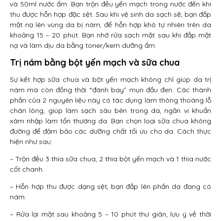
và 50ml nước ấm. Bạn trộn đều yến mạch trong nước đến khi
thu được hỗn hợp đặc sệt. Sau khi vệ sinh da sạch sẽ, bạn đắp
mặt nạ lên vùng da bị nám, để hỗn hợp khô tự nhiên trên da
khoảng 15 – 20 phút. Bạn nhớ rửa sạch mặt sau khi đắp mặt
nạ và làm dịu da bằng toner/kem dưỡng ẩm.
Trị nám bằng bột yến mạch và sữa chua
Sự kết hợp sữa chua và bột yến mạch không chỉ giúp da trị
nám mà còn đồng thời “đánh bay” mụn đầu đen. Các thành
phần của 2 nguyên liệu này có tác dụng làm thông thoáng lỗ
chân lông, giúp làm sạch sâu bên trong da, ngăn vi khuẩn
xâm nhập làm tổn thương da. Bạn chọn loại sữa chua không
đường để đảm bảo các dưỡng chất tối ưu cho da. Cách thực
hiện như sau:
– Trộn đều 3 thìa sữa chua, 2 thìa bột yến mạch và 1 thìa nước
cốt chanh.
– Hỗn hợp thu được dạng sệt, bạn đắp lên phần da đang có
nám.
– Rửa lại mặt sau khoảng 5 – 10 phút thư giãn, lưu ý về thời