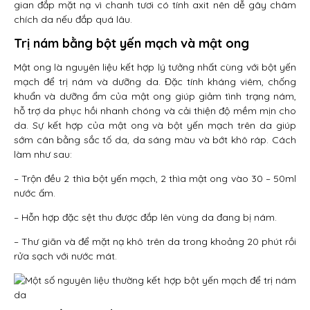
gian đắp mặt nạ vì chanh tươi có tính axit nên dễ gây châm
chích da nếu đắp quá lâu.
Trị nám bằng bột yến mạch và mật ong
Mật ong là nguyên liệu kết hợp lý tưởng nhất cùng với bột yến
mạch để trị nám và dưỡng da. Đặc tính kháng viêm, chống
khuẩn và dưỡng ẩm của mật ong giúp giảm tình trạng nám,
hỗ trợ da phục hồi nhanh chóng và cải thiện độ mềm mịn cho
da. Sự kết hợp của mật ong và bột yến mạch trên da giúp
sớm cân bằng sắc tố da, da sáng màu và bớt khô ráp. Cách
làm như sau:
– Trộn đều 2 thìa bột yến mạch, 2 thìa mật ong vào 30 – 50ml
nước ấm.
– Hỗn hợp đặc sệt thu được đắp lên vùng da đang bị nám.
– Thư giãn và để mặt nạ khô trên da trong khoảng 20 phút rồi
rửa sạch với nước mát.