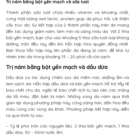
Trị nám bằng bột yến mạch và sữa tươi
Thành phần sữa tươi chứa nhiều vitamin và khoáng chất,
cùng một lượng axit lactic, protein giúp da phục hồi, cải thiện
cấu trúc da. Sự kết hợp của 2 thành phần này trên da mang
đến tác dụng giảm nám, làm mịn và sáng màu da. Với 2 thìa
bột yến mạch, bạn cho vào khoảng 5 thìa sữa tươi loại không
đường, trộn đều tay đến khi hỗn hợp hòa quyện đồng nhất.
Bạn thoa hỗn hợp này lên phần da đang bị nám, để khô tự
nhiên trên da trong khoảng 15 – 20 phút rồi rửa sạch.
Trị nám bằng bột yến mạch và dầu dừa
Dầu dừa có tác dụng chăm sóc da mềm mịn, dưỡng ẩm và
làm sạch da. Hỗn hợp dầu dừa và bột yến mạch hỗ trợ tẩy tế
bào chết cho da, ngăn tế bào chết tích tụ tạo nên các mảng
da tối màu, đặc biệt là nám. Những vùng da nám qua thời
gian áp dụng phương pháp này cũng sáng hơn, dần hòa đều
màu cùng các vùng da khác. Phương pháp kết hợp này diễn
ra qua trình tự sau:
– Tỷ lệ pha trộn các nguyên liệu: 2 thìa bột yến mạch, 1 thìa
dầu dừa, 30 – 50ml nước ấm.