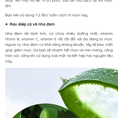
được lên mặt và để 15-20 phút, sau đó rửa sạch lại với nước
ấm.
Bạn nên sử dụng 1-2 lần/ tuần cách trị mụn này.
4. Rau diếp cá và nha đam
Nha đam rất lành tính, có chứa nhiều dưỡng chất, vitamin
nhóm B, vitamin C, vitamin E rất tốt đối với da đang bị mụn.
Ngoài ra, nha đam có khả năng kháng khuẩn, tẩy tế bào chết
giúp giảm mụn. Da bạn sẽ nhanh hết mụn và mịn màng, căng
tràn sức sống khi sử dụng loại mặt nạ kết hợp hai nguyên liệu
này.