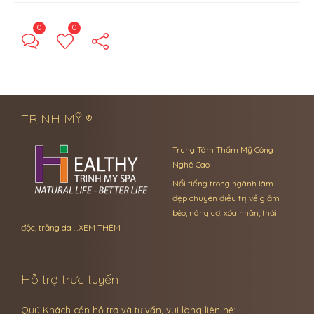
0
0
← Previous Post
Next Post →
TRINH MỸ ®
Trung Tâm Thẩm Mỹ Công
Nghệ Cao
Nổi tiếng trong ngành làm
đẹp chuyên điều trị về giảm
béo, nâng cơ, xóa nhăn, thải
độc, trắng da …
XEM THÊM
Hỗ trợ trực tuyến
Quý Khách cần hỗ trợ và tư vấn, vui lòng liên hệ: