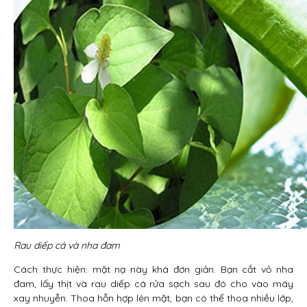
Rau diếp cá và nha đam
Cách thực hiện: mặt nạ này khá đơn giản. Bạn cắt vỏ nha
đam, lấy thịt và rau diếp cá rửa sạch sau đó cho vào máy
xay nhuyễn. Thoa hỗn hợp lên mặt, bạn có thể thoa nhiều lớp,