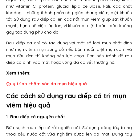
như vitamin C, protein, glucid, lipid cellulose, kali, các chất
khoáng,… những thành phần này giúp kháng viêm, diệt khuẩn
tốt. Sử dụng rau diếp cá lên các nốt mụn viêm giúp sát khuẩn
mạnh, hạn chế việc lây lan, vi khuẩn bị diệt hoàn toàn không
gây tác dụng phụ cho da.
Rau diếp cá chỉ có tác dụng với một số loại mụn nhất định
như mụn viêm, mụn sưng đỏ, nếu bạn muốn diệt mụn cám và
mụn đầu đen thì không nên lựa chọn. Bạn nên tránh để rau
diếp cá dính vào mắt hoặc vùng da có vết thương hở.
Xem thêm:
Quy trình chăm sóc da mụn hiệu quả
Các cách sử dụng rau diếp cá trị mụn
viêm hiệu quả
1. Rau diếp cá nguyên chất
Rửa sạch rau diếp cá rồi nghiền nát. Sử dụng bông tẩy trang
thoa đều nước cốt vừa nghiềm được lên da mặt. Dùng tay