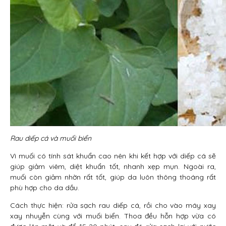
Rau diếp cá và muối biển
Vì muối có tính sát khuẩn cao nên khi kết hợp với diếp cá sẽ
giúp giảm viêm, diệt khuẩn tốt, nhanh xẹp mụn. Ngoài ra,
muối còn giảm nhờn rất tốt, giúp da luôn thông thoáng rất
phù hợp cho da dầu.
Cách thực hiện: rửa sạch rau diếp cá, rồi cho vào máy xay
xay nhuyễn cùng với muối biển. Thoa đều hỗn hợp vừa có