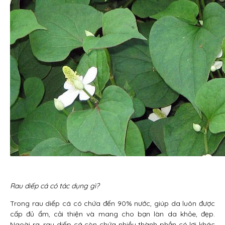
Rau diếp cá có tác dụng gì?
Trong rau diếp cá có chứa đến 90% nước, giúp da luôn được
cấp đủ ẩm, cải thiện và mang cho bạn làn da khỏe, đẹp.
Ngoài ra, rau diếp cá còn chứa nhiều thành phần có lợi khác