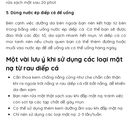
rửa sạch mặt sau 20 phút.
5. Dùng nước ép diếp cá để uống
Bên cạnh việc dưỡng da bên ngoài bạn nên kết hợp từ bên
trong bằng việc uống nước ép diếp cá. Cơ thể bạn sẽ được
đào thải các độc tố, da sạch nhanh hết mụn. Vì diếp cá có
mùi tanh nên nếu chưa quen bạn có thể thêm đường hoặc
muối vào nước ép để dễ uống và có thể uống hàng ngày.
Một vài lưu ý khi sử dụng các loại mặt
nạ từ rau diếp cá
Cần thoa kem chống nắng cũng như che chắn cẩn thận
khi ra ngoài trời nắng vì rau diếp cá rất bắt nắng, dễ khiến
da đen xạm.
Bạn nên rửa mặt thật sạch sau khi đắp mặt nạ, tránh việc
còn sót lại các tạp chất dễ gây mụn.
Có thể sử dụng thêm kem dưỡng ẩm sau khi đắp mặt nạ.
Chỉ nên sử dụng các loại mặt nạ 2-3 lần/tuần.