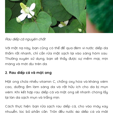
Rau diếp cá nguyên chất
Với mặt nạ này, bạn cũng có thể để qua đêm vì nước diếp da
thấm rất nhanh, chỉ cần rửa mặt sạch lại vào sáng hôm sau.
Thường xuyên sử dụng, bạn sẽ thấy được sự mềm mại, mịn
màng và mát dịu trên da.
2. Rau diếp cá và mật ong
Mật ong chứa nhiều vitamin C, chống oxy hóa và kháng viêm
cao, dưỡng ẩm làm sáng da và rất hữu ích cho da bị mụn
viêm. Khi kết hợp rau diếp cá và mật ong sẽ nhanh chóng lấy
lại làn da sạch mụn và trắng mịn.
Cách thực hiện: bạn rửa sạch rau diếp cá, cho vào máy xay
nhuyễn, lọc bỏ phần cặn. Trộn đều nước ép diếp cá và mật