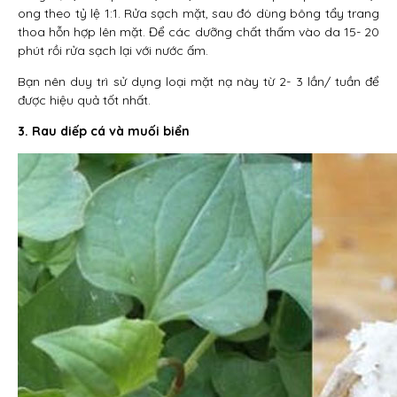
ong theo tỷ lệ 1:1. Rửa sạch mặt, sau đó dùng bông tẩy trang
thoa hỗn hợp lên mặt. Để các dưỡng chất thấm vào da 15- 20
phút rồi rửa sạch lại với nước ấm.
Bạn nên duy trì sử dụng loại mặt nạ này từ 2- 3 lần/ tuần để
được hiệu quả tốt nhất.
3. Rau diếp cá và muối biển