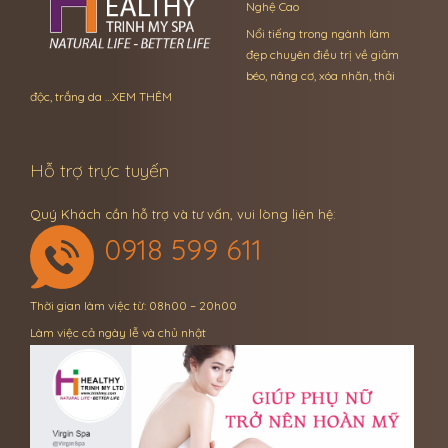
Nghệ Cao
Nổi tiếng trong ngành làm
đẹp chuyên điều trị về giảm
béo, nâng cơ, xóa nhăn, thải
độc, trắng da …
XEM THÊM
Hỗ trợ trực tuyến
Quý Khách cần hỗ trợ và tư vấn, vui lòng liên hệ:
0918 599 611
Thời gian làm việc từ: 08h00 – 20h00
Làm việc cả ngày lễ và chủ nhật