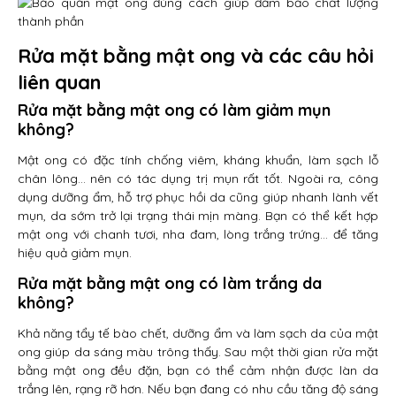
Rửa mặt bằng mật ong và các câu hỏi
liên quan
Rửa mặt bằng mật ong có làm giảm mụn
không?
Mật ong có đặc tính chống viêm, kháng khuẩn, làm sạch lỗ
chân lông… nên có tác dụng trị mụn rất tốt. Ngoài ra, công
dụng dưỡng ẩm, hỗ trợ phục hồi da cũng giúp nhanh lành vết
mụn, da sớm trở lại trạng thái mịn màng. Bạn có thể kết hợp
mật ong với chanh tươi, nha đam, lòng trắng trứng… để tăng
hiệu quả giảm mụn.
Rửa mặt bằng mật ong có làm trắng da
không?
Khả năng tẩy tế bào chết, dưỡng ẩm và làm sạch da của mật
ong giúp da sáng màu trông thấy. Sau một thời gian rửa mặt
bằng mật ong đều đặn, bạn có thể cảm nhận được làn da
trắng lên, rạng rỡ hơn. Nếu bạn đang có nhu cầu tăng độ sáng