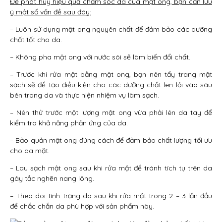
Để phát huy hiệu quả chăm sóc da của mật ong, bạn cần lưu
ý một số vấn đề sau đây:
– Luôn sử dụng mật ong nguyên chất để đảm bảo các dưỡng
chất tốt cho da.
– Không pha mật ong với nước sôi sẽ làm biến đổi chất.
– Trước khi rửa mặt bằng mật ong, bạn nên tẩy trang mặt
sạch sẽ để tạo điều kiện cho các dưỡng chất len lỏi vào sâu
bên trong da và thực hiện nhiệm vụ làm sạch.
– Nên thử trước một lượng mật ong vừa phải lên da tay để
kiểm tra khả năng phản ứng của da.
– Bảo quản mật ong đúng cách để đảm bảo chất lượng tối ưu
cho da mặt.
– Lau sạch mật ong sau khi rửa mặt để tránh tích tụ trên da
gây tắc nghẽn nang lông.
– Theo dõi tình trạng da sau khi rửa mặt trong 2 – 3 lần đầu
để chắc chắn da phù hợp với sản phẩm này.