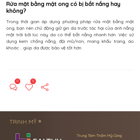
Rửa mặt bằng mật ong có bị bắt nắng hay
không?
Trong thời gian áp dụng phương pháp rửa mặt bằng mật
ong, bạn nên chủ động giữ gìn da trước tác hại của ánh nắng
mặt trời bởi lúc này da có thể bắt nắng nhanh hơn. Việc sử
dụng kem chống nắng, đội mũ/nón, mang khẩu trang, áo
khoác… giúp da được bảo vệ tốt hơn.
0
0
← Previous Post
Next Post →
TRINH MỸ ®
Trung Tâm Thẩm Mỹ Công