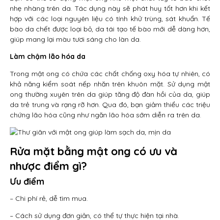
nhẹ nhàng trên da. Tác dụng này sẽ phát huy tốt hơn khi kết
hợp với các loại nguyên liệu có tính khử trùng, sát khuẩn. Tế
bào da chết được loại bỏ, da tái tạo tế bào mới dễ dàng hơn,
giúp mang lại màu tươi sáng cho làn da.
Làm chậm lão hóa da
Trong mật ong có chứa các chất chống oxy hóa tự nhiên, có
khả năng kiểm soát nếp nhăn trên khuôn mặt. Sử dụng mật
ong thường xuyên trên da giúp tăng độ đàn hồi của da, giúp
da trẻ trung và rạng rỡ hơn. Qua đó, bạn giảm thiểu các triệu
chứng lão hóa cũng như ngăn lão hóa sớm diễn ra trên da.
Rửa mặt bằng mật ong có ưu và
nhược điểm gì?
Ưu điểm
– Chi phí rẻ, dễ tìm mua.
– Cách sử dụng đơn giản, có thể tự thực hiện tại nhà.