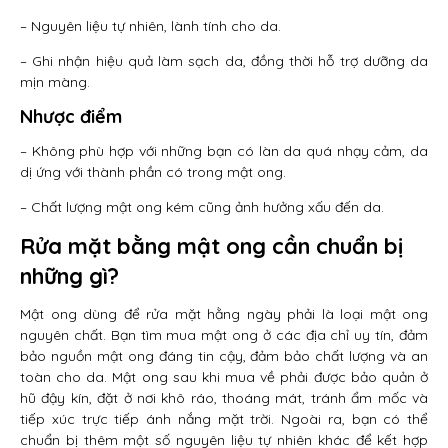
– Nguyên liệu tự nhiên, lành tính cho da.
– Ghi nhận hiệu quả làm sạch da, đồng thời hỗ trợ dưỡng da
mịn màng.
Nhược điểm
– Không phù hợp với những bạn có làn da quá nhạy cảm, da
dị ứng với thành phần có trong mật ong.
– Chất lượng mật ong kém cũng ảnh hưởng xấu đến da.
Rửa mặt bằng mật ong cần chuẩn bị
những gì?
Mật ong dùng để rửa mặt hằng ngày phải là loại mật ong
nguyên chất. Bạn tìm mua mật ong ở các địa chỉ uy tín, đảm
bảo nguồn mật ong đáng tin cậy, đảm bảo chất lượng và an
toàn cho da. Mật ong sau khi mua về phải được bảo quản ở
hũ đậy kín, đặt ở nơi khô ráo, thoáng mát, tránh ẩm mốc và
tiếp xúc trực tiếp ánh nắng mặt trời. Ngoài ra, bạn có thể
chuẩn bị thêm một số nguyên liệu tự nhiên khác để kết hợp