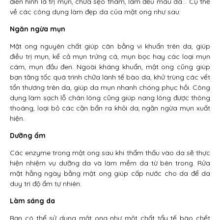
điển hình là trị mụn, chữa sẹo thâm, làm đều màu da… Cụ thể
về các công dụng làm đẹp da của mật ong như sau:
Ngăn ngừa mụn
Mật ong nguyên chất giúp cân bằng vi khuẩn trên da, giúp
điều trị mụn, kể cả mụn trứng cá, mụn bọc hay các loại mụn
cám, mụn đầu đen. Ngoài kháng khuẩn, mật ong cũng giúp
bạn tăng tốc quá trình chữa lành tế bào da, khử trùng các vết
tổn thương trên da, giúp da mụn nhanh chóng phục hồi. Công
dụng làm sạch lỗ chân lông cũng giúp nang lông được thông
thoáng, loại bỏ các cặn bẩn ra khỏi da, ngăn ngừa mụn xuất
hiện.
Dưỡng ẩm
Các enzyme trong mật ong sau khi thẩm thấu vào da sẽ thực
hiện nhiệm vụ dưỡng da và làm mềm da từ bên trong. Rửa
mặt hằng ngày bằng mật ong giúp cấp nước cho da để da
duy trì độ ẩm tự nhiên.
Làm sáng da
Bạn có thể sử dụng mật ong như một chất tẩy tế bào chết