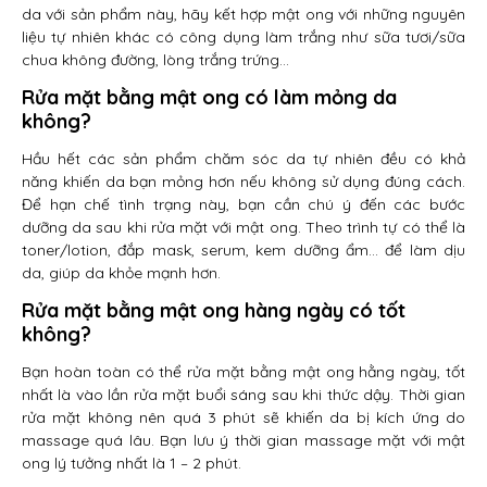
da với sản phẩm này, hãy kết hợp mật ong với những nguyên
liệu tự nhiên khác có công dụng làm trắng như sữa tươi/sữa
chua không đường, lòng trắng trứng…
Rửa mặt bằng mật ong có làm mỏng da
không?
Hầu hết các sản phẩm chăm sóc da tự nhiên đều có khả
năng khiến da bạn mỏng hơn nếu không sử dụng đúng cách.
Để hạn chế tình trạng này, bạn cần chú ý đến các bước
dưỡng da sau khi rửa mặt với mật ong. Theo trình tự có thể là
toner/lotion, đắp mask, serum, kem dưỡng ẩm… để làm dịu
da, giúp da khỏe mạnh hơn.
Rửa mặt bằng mật ong hàng ngày có tốt
không?
Bạn hoàn toàn có thể rửa mặt bằng mật ong hằng ngày, tốt
nhất là vào lần rửa mặt buổi sáng sau khi thức dậy. Thời gian
rửa mặt không nên quá 3 phút sẽ khiến da bị kích ứng do
massage quá lâu. Bạn lưu ý thời gian massage mặt với mật
ong lý tưởng nhất là 1 – 2 phút.