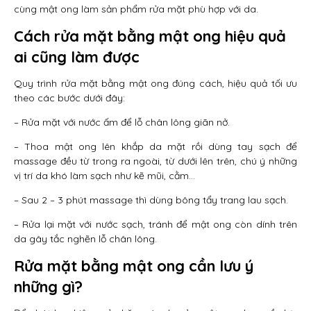
cùng mật ong làm sản phẩm rửa mặt phù hợp với da.
Cách rửa mặt bằng mật ong hiệu quả
ai cũng làm được
Quy trình rửa mặt bằng mật ong đúng cách, hiệu quả tối ưu
theo các bước dưới đây:
– Rửa mặt với nước ấm để lỗ chân lông giãn nở.
– Thoa mật ong lên khắp da mặt rồi dùng tay sạch để
massage đều từ trong ra ngoài, từ dưới lên trên, chú ý những
vị trí da khó làm sạch như kẽ mũi, cằm…
– Sau 2 – 3 phút massage thì dùng bông tẩy trang lau sạch.
– Rửa lại mặt với nước sạch, tránh để mật ong còn dính trên
da gây tắc nghẽn lỗ chân lông.
Rửa mặt bằng mật ong cần lưu ý
những gì?