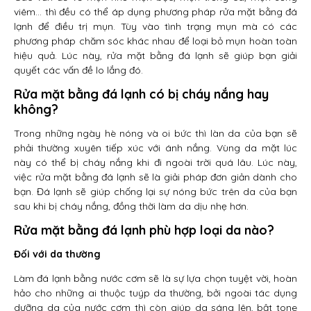
viêm… thì đều có thể áp dụng phương pháp rửa mặt bằng đá
lạnh để điều trị mụn. Tùy vào tình trạng mụn mà có các
phương pháp chăm sóc khác nhau để loại bỏ mụn hoàn toàn
hiệu quả. Lúc này, rửa mặt bằng đá lạnh sẽ giúp bạn giải
quyết các vấn đề lo lắng đó.
Rửa mặt bằng đá lạnh có bị cháy nắng hay
không?
Trong những ngày hè nóng và oi bức thì làn da của bạn sẽ
phải thường xuyên tiếp xúc với ánh nắng. Vùng da mặt lúc
này có thể bị cháy nắng khi đi ngoài trời quá lâu. Lúc này,
việc rửa mặt bằng đá lạnh sẽ là giải pháp đơn giản dành cho
bạn. Đá lạnh sẽ giúp chống lại sự nóng bức trên da của bạn
sau khi bị cháy nắng, đồng thời làm da dịu nhẹ hơn.
Rửa mặt bằng đá lạnh phù hợp loại da nào?
Đối với da thường
Làm đá lạnh bằng nước cơm sẽ là sự lựa chọn tuyệt vời, hoàn
hảo cho những ai thuộc tuýp da thường, bởi ngoài tác dụng
dưỡng da của nước cơm thì còn giúp da sáng lên, bật tone