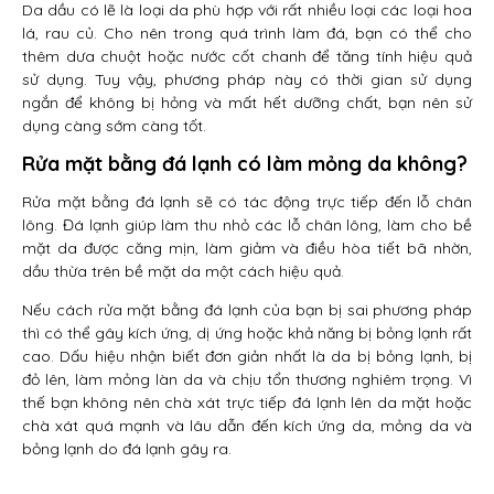
Da dầu có lẽ là loại da phù hợp với rất nhiều loại các loại hoa
lá, rau củ. Cho nên trong quá trình làm đá, bạn có thể cho
thêm dưa chuột hoặc nước cốt chanh để tăng tính hiệu quả
sử dụng. Tuy vậy, phương pháp này có thời gian sử dụng
ngắn để không bị hỏng và mất hết dưỡng chất, bạn nên sử
dụng càng sớm càng tốt.
Rửa mặt bằng đá lạnh có làm mỏng da không?
Rửa mặt bằng đá lạnh sẽ có tác động trực tiếp đến lỗ chân
lông. Đá lạnh giúp làm thu nhỏ các lỗ chân lông, làm cho bề
mặt da được căng mịn, làm giảm và điều hòa tiết bã nhờn,
dầu thừa trên bề mặt da một cách hiệu quả.
Nếu cách rửa mặt bằng đá lạnh của bạn bị sai phương pháp
thì có thể gây kích ứng, dị ứng hoặc khả năng bị bỏng lạnh rất
cao. Dấu hiệu nhận biết đơn giản nhất là da bị bỏng lạnh, bị
đỏ lên, làm mỏng làn da và chịu tổn thương nghiêm trọng. Vì
thế bạn không nên chà xát trực tiếp đá lạnh lên da mặt hoặc
chà xát quá mạnh và lâu dẫn đến kích ứng da, mỏng da và
bỏng lạnh do đá lạnh gây ra.