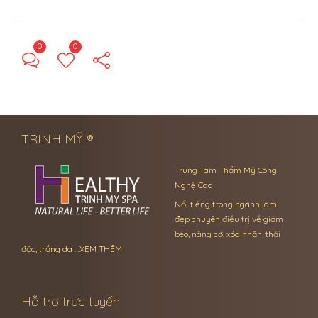
0
0
← Previous Post
Next Post →
TRINH MỸ ®
Trung Tâm Thẩm Mỹ Công
Nghệ Cao
Nổi tiếng trong ngành làm
đẹp chuyên điều trị về giảm
béo, nâng cơ, xóa nhăn, thải
độc, trắng da …
XEM THÊM
Hỗ trợ trực tuyến