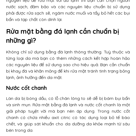
nguyên liệu để rửa mặt với đá lạnh thì bạn cần chọn nguồn
nước sạch, đảm bảo và các nguyên liệu chuẩn bị sử dụng
phải được rửa sạch sẽ, ngâm nước muối và tẩy bỏ hết các bụi
bẩn và tạp chất còn dính lại.
Rửa mặt bằng đá lạnh cần chuẩn bị
những gì?
Không chỉ sử dụng bằng đá lạnh thông thường. Tuỳ thuộc và
từng loại da mà bạn có thêm những cách kết hợp hoàn hảo
các nguyên liệu để sử dụng sao cho hiệu quả. Bạn cần chuẩn
bị khay đá và khăn mỏng để khi rửa mặt tránh tình trạng bỏng
lạnh, ảnh hưởng đến da mặt.
Nước cốt chanh
Làn da bị bóng dầu, có lỗ chân lông to sẽ dễ bị bám bụi bẩn
và sinh mụn. Rửa mặt bằng đá lạnh và nước cốt chanh là một
giải pháp tuyệt vời mà bạn nên áp dụng. Trong nước cốt
chanh có chứa nhiều axit citric có tác dụng loại bỏ tế bào
chết, và giúp sát khuẩn cho da dưỡng da khỏe mạnh từ sâu
bên trong da.