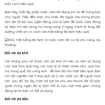
một cách hiệu quả.
Bạn hãy chắt lấy phần nước cơm khi đang sôi và để trong bát
cho nguội. Tiếp đến, bạn cho nước đã nguội vào trong khuôn
làm đá rồi bỏ vào ngăn đông của tủ lạnh để nước cơm đông
lại. Bạn chỉ nên dùng nó trong vòng 3 ngày, tránh bị thay đổi
dưỡng chất và có cách rửa mặt bằng đá lạnh hiệu quả.
Đối với da khô
Với những phụ nữ thuộc làn da khô thì nên ưu tiên sử dụng
các loại hoa quả hay các loại lá từ thiên nhiên như: quả sơn
trà, húng quế, bồ công anh… để làm đá rửa mặt hiệu quả. Bạn
chỉ cần nghiền nát 3 thìa quả với 2 cốc nước sôi để nguội, hoà
tan. Sau đó, lọc lấy nước bỏ bã và cho vào khuôn đá rồi bảo
quản trong ngăn đá tủ lạnh thế là sau một thời gian chúng
đông lại thì bạn có thể sử dụng.
Đối với da dầu