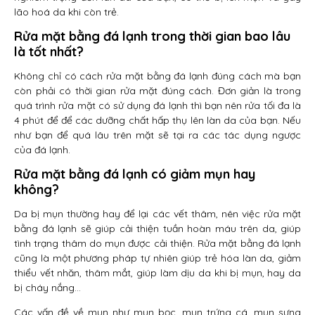
lão hoá da khi còn trẻ.
Rửa mặt bằng đá lạnh trong thời gian bao lâu
là tốt nhất?
Không chỉ có cách rửa mặt bằng đá lạnh đúng cách mà bạn
còn phải có thời gian rửa mặt đúng cách. Đơn giản là trong
quá trình rửa mặt có sử dụng đá lạnh thì bạn nên rửa tối đa là
4 phút để để các dưỡng chất hấp thụ lên làn da của bạn. Nếu
như bạn để quá lâu trên mặt sẽ tại ra các tác dụng ngược
của đá lạnh.
Rửa mặt bằng đá lạnh có giảm mụn hay
không?
Da bị mụn thường hay để lại các vết thâm, nên việc rửa mặt
bằng đá lạnh sẽ giúp cải thiện tuần hoàn máu trên da, giúp
tình trạng thâm do mụn được cải thiện. Rửa mặt bằng đá lạnh
cũng là một phương pháp tự nhiên giúp trẻ hóa làn da, giảm
thiểu vết nhăn, thâm mắt, giúp làm dịu da khi bị mụn, hay da
bị cháy nắng…
Các vấn đề về mụn như mụn bọc, mụn trứng cá, mụn sưng