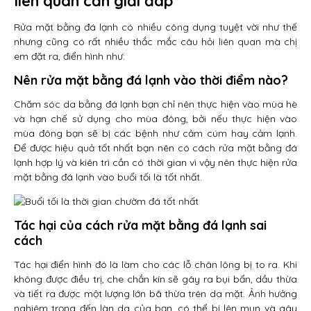
liên quan cần giải đáp
Rửa mặt bằng đá lạnh có nhiều công dụng tuyệt vời như thế
nhưng cũng có rất nhiều thắc mắc câu hỏi liên quan mà chị
em đặt ra, điển hình như:
Nên rửa mặt bằng đá lạnh vào thời điểm nào?
Chăm sóc da bằng đá lạnh bạn chỉ nên thực hiện vào mùa hè
và hạn chế sử dụng cho mùa đông, bởi nếu thực hiện vào
mùa đông bạn sẽ bị các bệnh như cảm cúm hay cảm lạnh.
Để được hiệu quả tốt nhất bạn nên có cách rửa mặt bằng đá
lạnh hợp lý và kiên trì cần có thời gian vì vậy nên thực hiện rửa
mặt bằng đá lạnh vào buổi tối là tốt nhất.
Tác hại của cách rửa mặt bằng đá lạnh sai
cách
Tác hại điển hình đó là làm cho các lỗ chân lông bị to ra. Khi
không được điều trị, che chắn kín sẽ gây ra bụi bẩn, dầu thừa
và tiết ra được một lượng lớn bã thừa trên da mặt. Ảnh hưởng
nghiêm trọng đến làn da của bạn, có thể bị lên mụn và gây