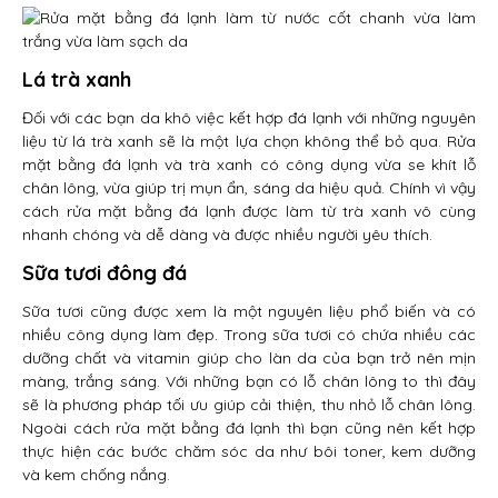
Lá trà xanh
Đối với các bạn da khô việc kết hợp đá lạnh với những nguyên
liệu từ lá trà xanh sẽ là một lựa chọn không thể bỏ qua. Rửa
mặt bằng đá lạnh và trà xanh có công dụng vừa se khít lỗ
chân lông, vừa giúp trị mụn ẩn, sáng da hiệu quả. Chính vì vậy
cách rửa mặt bằng đá lạnh được làm từ trà xanh vô cùng
nhanh chóng và dễ dàng và được nhiều người yêu thích.
Sữa tươi đông đá
Sữa tươi cũng được xem là một nguyên liệu phổ biến và có
nhiều công dụng làm đẹp. Trong sữa tươi có chứa nhiều các
dưỡng chất và vitamin giúp cho làn da của bạn trở nên mịn
màng, trắng sáng. Với những bạn có lỗ chân lông to thì đây
sẽ là phương pháp tối ưu giúp cải thiện, thu nhỏ lỗ chân lông.
Ngoài cách rửa mặt bằng đá lạnh thì bạn cũng nên kết hợp
thực hiện các bước chăm sóc da như bôi toner, kem dưỡng
và kem chống nắng.