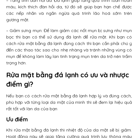
– Tăng tính đàn hồi da: Đá lạnh giúp tăng quá trình tuần hoàn
máu, kích thích đàn hồi da, từ đó sẽ giúp bạn hạn chế được
các nếp nhăn và ngăn ngừa quá trình lão hoá sớm trên
gương mặt.
– Giảm sưng mụn: Để làm giảm các nốt mụn bị sưng như mụn
bọc thì bạn có thể sử dụng đá lạnh để rửa mặt. Khi bạn có
cách rửa mặt bằng đá lạnh đúng cách thì bạn cần phải chú ý
đến các thao tác sao cho nhẹ nhàng và tránh những vùng có
mụn để không làm lây lan tình trạng mụn trên da trở nên trầm
trọng hơn.
Rửa mặt bằng đá lạnh có ưu và nhược
điểm gì?
Nếu bạn có cách rửa mặt bằng đá lạnh hợp lý và đúng cách,
phù hợp với từng loại da mặt của mình thì sẽ đem lại hiệu quả
rất tốt với làn da của bạn
Ưu điểm
Khi rửa mặt bằng đá lạnh thì nhiệt độ của da mặt sẽ bị giảm.
Hoạt động này sẽ giúp tăng cường quá trình lưu thông máu