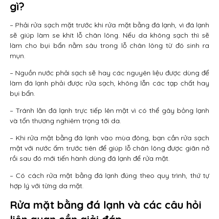
gì?
– Phải rửa sạch mặt trước khi rửa mặt bằng đá lạnh, vì đá lạnh
sẽ giúp làm se khít lỗ chân lông. Nếu da không sạch thì sẽ
làm cho bụi bẩn nằm sâu trong lỗ chân lông từ đó sinh ra
mụn.
– Nguồn nước phải sạch sẽ hay các nguyên liệu được dùng để
làm đá lạnh phải được rửa sạch, không lẫn các tạp chất hay
bụi bẩn.
– Tránh lăn đá lạnh trực tiếp lên mặt vì có thể gây bỏng lạnh
và tổn thương nghiêm trọng tới da.
– Khi rửa mặt bằng đá lạnh vào mùa đông, bạn cần rửa sạch
mặt với nước ấm trước tiên để giúp lỗ chân lông được giãn nở
rồi sau đó mới tiến hành dùng đá lạnh để rửa mặt.
– Có cách rửa mặt bằng đá lạnh đúng theo quy trình, thứ tự
hợp lý với từng da mặt.
Rửa mặt bằng đá lạnh và các câu hỏi