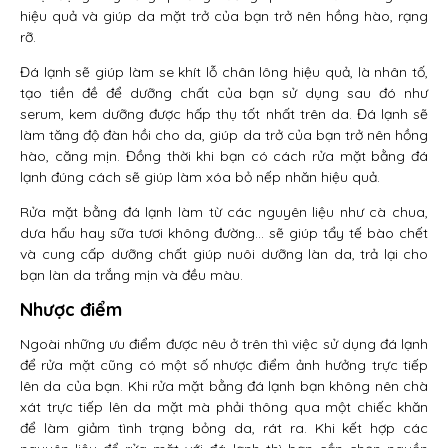
hiệu quả và giúp da mặt trở của bạn trở nên hồng hào, rạng
rỡ.
Đá lạnh sẽ giúp làm se khít lỗ chân lông hiệu quả, là nhân tố,
tạo tiền đề để dưỡng chất của bạn sử dụng sau đó như
serum, kem dưỡng được hấp thụ tốt nhất trên da. Đá lạnh sẽ
làm tăng độ đàn hồi cho da, giúp da trở của bạn trở nên hồng
hào, căng mịn. Đồng thời khi bạn có cách rửa mặt bằng đá
lạnh đúng cách sẽ giúp làm xóa bỏ nếp nhăn hiệu quả.
Rửa mặt bằng đá lạnh làm từ các nguyên liệu như cà chua,
dưa hấu hay sữa tươi không đường… sẽ giúp tẩy tế bào chết
và cung cấp dưỡng chất giúp nuôi dưỡng làn da, trả lại cho
bạn làn da trắng mịn và đều màu.
Nhược điểm
Ngoài những ưu điểm được nêu ở trên thì việc sử dụng đá lạnh
để rửa mặt cũng có một số nhược điểm ảnh hưởng trực tiếp
lên da của bạn. Khi rửa mặt bằng đá lạnh bạn không nên chà
xát trực tiếp lên da mặt mà phải thông qua một chiếc khăn
để làm giảm tình trạng bỏng da, rát ra. Khi kết hợp các