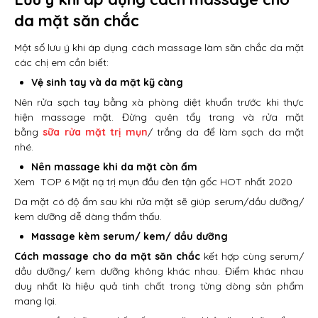
da mặt săn chắc
Một số lưu ý khi áp dụng cách massage làm săn chắc da mặt
các chị em cần biết:
Vệ sinh tay và da mặt kỹ càng
Nên rửa sạch tay bằng xà phòng diệt khuẩn trước khi thực
hiện massage mặt. Đừng quên tẩy trang và rửa mặt
bằng
sữa rửa mặt trị mụn
/ trắng da để làm sạch da mặt
nhé.
Nên massage khi da mặt còn ẩm
Xem
TOP 6 Mặt nạ trị mụn đầu đen tận gốc HOT nhất 2020
Da mặt có độ ẩm sau khi rửa mặt sẽ giúp serum/dầu dưỡng/
kem dưỡng dễ dàng thẩm thấu.
Massage kèm serum/ kem/ dầu dưỡng
Cách massage cho da mặt săn chắc
kết hợp cùng serum/
dầu dưỡng/ kem dưỡng không khác nhau. Điểm khác nhau
duy nhất là hiệu quả tinh chất trong từng dòng sản phẩm
mang lại.