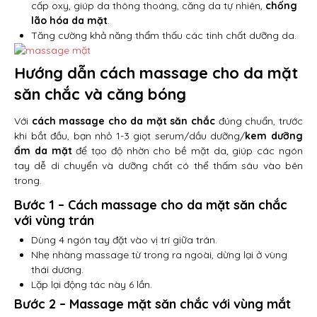
cấp oxy, giúp da thông thoáng, căng da tự nhiên,
chống
lão hóa da mặt
.
Tăng cường khả năng thẩm thấu các tinh chất dưỡng da.
Hướng dẫn cách massage cho da mặt
săn chắc và căng bóng
Với
cách massage cho da mặt săn chắc
đúng chuẩn, trước
khi bắt đầu, bạn nhỏ 1-3 giọt serum/dầu dưỡng/
kem dưỡng
ẩm da mặt
để tạo độ nhờn cho bề mặt da, giúp các ngón
tay dễ di chuyển và dưỡng chất có thể thấm sâu vào bên
trong.
Bước 1 – Cách massage cho da mặt săn chắc
với vùng trán
Dùng 4 ngón tay đặt vào vị trí giữa trán.
Nhẹ nhàng massage từ trong ra ngoài, dừng lại ở vùng
thái dương.
Lặp lại động tác này 6 lần.
Bước 2 – Massage mặt săn chắc với vùng mắt