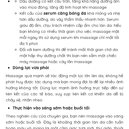
Dầu dưỡng có kết cấu trơn, tăng khả năng dưỡng ẩm
vào mùa đông, tăng độ linh hoạt khi massage.
Kết cấu của
serum căng bóng da
khá mỏng và nhẹ
hơn dầu dưỡng, do vậy thẩm thấu nhanh hơn. Serum
giàu độ ẩm, chịu trách nhiệm cấp ẩm cho làn da. Nếu
bạn không có nhiều thời gian cho việc massage mặt
mỗi ngày thì sử dụng serum khi massage chỉ mất tối
đa 5 phút.
Đối với kem dưỡng thì để tránh mất thời gian chờ da
mặt hấp thụ dưỡng chất thì bạn nên sắm một chiếc
máy massage hoặc cây lăn massage.
Dùng lực vừa phải
Massage quá mạnh sẽ tác động một lực lớn lên da, không hề
phát huy được tác dụng mà bạn mong đợi là để lại nhiều ảnh
hưởng không tốt. Dùng lực mạnh ảnh hưởng trực tiếp đến sự
liên kết của các tế bào, suy sụp liên kết cơ khiến da dễ bị
chảy xệ, nhăn nheo.
Thực hiện vào sáng sớm hoặc buổi tối
Theo nghiên cứu của chuyên gia, bạn nên massage vào sáng
sớm hoặc buổi tối. Đây là khoảng thời gian làn da cần tuần
hoàn máu và mang lại một cảm giác tươi mới, thư giãn, thoải