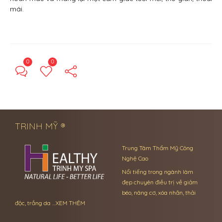
mái.
0
0
← Previous Post
Next Post →
TRINH MỸ ®
Trung Tâm Thẩm Mỹ Công
Nghệ Cao
Nổi tiếng trong ngành làm
đẹp chuyên điều trị về giảm
béo, nâng cơ, xóa nhăn, thải
độc, trắng da …
XEM THÊM