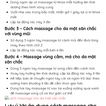
Dùng ngón áp út massage từ khóe mắt hướng lên thái
dương theo hình vòng cung.
Vuốt nhẹ vào trong bầu mắt, nhấn giữ 1 giây tại vị trí khóe
mắt.
Lặp lại động tác này 3 lần.
Bước 3 – Cách massage cho da mặt săn chắc
với vùng mũi
Sử dụng 3 ngón tay massage từ cánh mũi đến đuôi lông
mày theo hình chữ Z.
Lặp lại động tác này mỗi bên 6 lần.
Bước 4 – Massage vùng cằm, má cho da mặt
săn chắc
Dùng 3 ngón tay massage từ vùng cằm đến cánh mũi.
Xoay tay hướng lên thái dương. Lặp lại động tác này 9 lần.
Kế tiếp, bạn di chuyển ngón tay cái và ngón trỏ dọc theo
xương hàm khoảng 9 lần để cằm thon gọn hơn.
Dùng hai tay massage từ sau tai xuống xương quai xanh
để massage vùng cổ và thư giãn cơ thể.
Lưu ý khi áp dụng cách massage cho