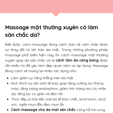
Massage mặt thường xuyên có làm
săn chắc da?
Biết được cách massage đúng cách, bạn sẽ cảm nhận được
sự thay đổi rõ rệt trên da mặt. Trong những phương pháp
massage phổ biến hiện nay thì cách massage mặt thường
xuyên giúp da săn chắc và là
cách làm da căng bóng
được
rất nhiều tín đồ yêu làm đẹp quan tâm và áp dụng. Massage
đúng cách sẽ mang lại nhiều tác dụng như:
Làm giảm sự căng thẳng trên da mặt.
Kích thích sự sản sinh tế bào giúp tăng cường lưu thông
máu, tăng lượng endorphins, giảm tình trạng teo cơ, nhăn
da, tăng lực co giãn và đàn hồi.
Thúc đẩy sự bài tiết, loại bỏ tế bào chết, acid lactic, acid
uric, ngăn mụn đầu đen, mụn ẩn.
Cách massage cho da mặt săn chắc
cũng hỗ trợ cung