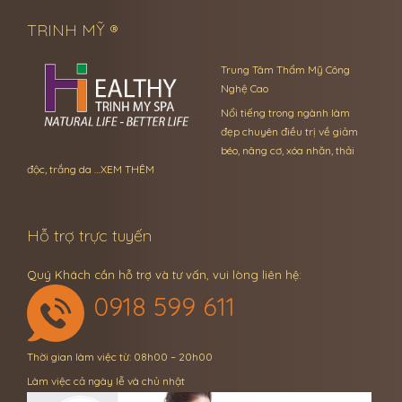
TRINH MỸ ®
Trung Tâm Thẩm Mỹ Công
Nghệ Cao
Nổi tiếng trong ngành làm
đẹp chuyên điều trị về giảm
béo, nâng cơ, xóa nhăn, thải
độc, trắng da …
XEM THÊM
Hỗ trợ trực tuyến
Quý Khách cần hỗ trợ và tư vấn, vui lòng liên hệ:
0918 599 611
Thời gian làm việc từ: 08h00 – 20h00
Làm việc cả ngày lễ và chủ nhật