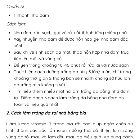
Chuẩn bị:
1 nhánh nha đam
Cách làm:
Nha đam rửa sạch, gọt vỏ rồi cắt thành từng miếng nhỏ.
Xay nhuyễn nha đam để được hỗn hợp gel nha đam đặc
sánh.
Sau khi vệ sinh sạch da mặt, thoa hỗn hợp nha đam trực
tiếp lên mặt và vùng cổ.
Để yên trong khoảng 10 -15 phút rồi rửa lại với nước sạch.
Thực hiện cách dưỡng trắng da này 3 lần/ tuần, chỉ trong
khoảng thời gian 2 tháng bạn sẽ nhanh chóng sở hữu làn
da trắng mịn không tì vết.
Tìm hiểu thêm nhiều mặt nạ làm trắng da bằng nha đam
tại: Điểm danh 6 cách làm trắng da bằng nha đam an
toàn và hiệu quả nhất
2. Cách làm trắng da tại nhà bằng bia
Hàm lượng vitamin B trong bia rất cao giúp ngăn chặn sự
hình thành các sắc tố melanin đồng thời cải thiện, làm sáng
vùng da tối màu và làm đều màu da hiệu quả. Áp dụng cách