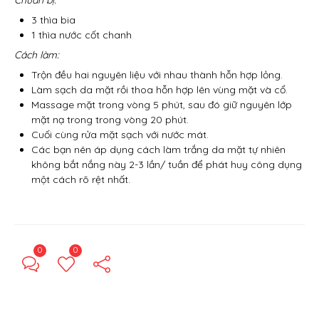
Chuẩn bị:
3 thìa bia
1 thìa nước cốt chanh
Cách làm:
Trộn đều hai nguyên liệu với nhau thành hỗn hợp lỏng.
Làm sạch da mặt rồi thoa hỗn hợp lên vùng mặt và cổ.
Massage mặt trong vòng 5 phút, sau đó giữ nguyên lớp
mặt nạ trong trong vòng 20 phút.
Cuối cùng rửa mặt sạch với nước mát.
Các bạn nên áp dụng cách làm trắng da mặt tự nhiên
không bắt nắng này 2-3 lần/ tuần để phát huy công dụng
một cách rõ rệt nhất.
0
0
← Previous Post
Next Post →