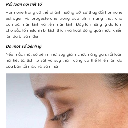
Rối loạn nội tiết tố
Hormone trong cơ thể bị ảnh hưởng bởi sự thay đổi hormone
estrogen và progesterone trong quá trình mang thai, cho
con bú, mãn kinh và tiền mãn kinh. Đây là những lý do làm
cho sắc tố melanin bị kích thích và hoạt động quá mức, khiến
làn da bị sạm đen.
Do một số bệnh lý
Nếu mắc một số bệnh như: suy giảm chức năng gan, rối loạn
nội tiết tố, tích tụ sắt và suy thận. cũng có thể khiến làn da
của bạn tối màu và sạm hơn.