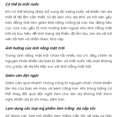
Cơ thể bị mất nước
Khi cơ thể không được bổ sung đủ lượng nước sẽ khiến làn da
mất đi độ ẩm cần thiết, từ đó làm cho da khô và trở nên yếu
hơn, đồng thời làm giảm khả năng chống lại các tác động tiêu
cực của các yếu tố môi trường bên ngoài như ánh nắng mặt
trời và bụi. Nếu để tình trạng da thiếu độ ẩm lâu, làn da sẽ trở
nên tối hơn và nhăn nheo, khô ráp.
Ảnh hưởng của ánh nắng mặt trời
Trong ánh nắng mặt trời chứa rất nhiều tia UV, đây chính là
nguyên nhân khiến da bạn bị đen và mất nước nếu bạn không
chú ý bảo vệ da khi tiếp xúc với ánh nắng mặt trời.
Giảm cân đột ngột
Giảm cân quá nhanh chóng cũng là nguyên nhân chính khiến
làn da của bạn xỉn màu và kém căng mịn. Khi trọng lượng cơ
thể thay đổi quá đột ngột làm cho làn da không thể thích
nghi, khiến da bị xỉn màu, sậm hơn.
Lạm dụng các loại mỹ phẩm làm trắng da cấp tốc
Sử dụng các loại mỹ phẩm làm trắng cấp tốc sẽ gây ra hậu