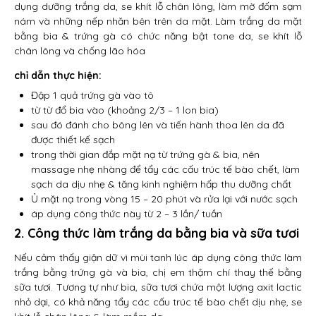
dụng dưỡng trắng da, se khít lỗ chân lông, làm mờ đốm sạm
nám và những nếp nhăn bên trên da mặt. Làm trắng da mặt
bằng bia & trứng gà có chức năng bật tone da, se khít lỗ
chân lông và chống lão hóa
chỉ dẫn thực hiện:
Đập 1 quả trứng gà vào tô
từ từ đổ bia vào (khoảng 2/3 – 1 lon bia)
sau đó đánh cho bông lên và tiến hành thoa lên da đã
được thiết kế sạch
trong thời gian đắp mặt nạ từ trứng gà & bia, nên
massage nhẹ nhàng để tẩy các cấu trúc tế bào chết, làm
sạch da dịu nhẹ & tăng kinh nghiệm hấp thu dưỡng chất
Ủ mặt nạ trong vòng 15 – 20 phút và rửa lại với nước sạch
áp dụng công thức này từ 2 – 3 lần/ tuần
2. Công thức làm trắng da bằng bia và sữa tươi
Nếu cảm thấy giận dữ vì mùi tanh lúc áp dụng công thức làm
trắng bằng trứng gà và bia, chị em thậm chí thay thế bằng
sữa tươi. Tương tự như bia, sữa tươi chứa một lượng axit lactic
nhỏ dại, có khả năng tẩy các cấu trúc tế bào chết dịu nhẹ, se