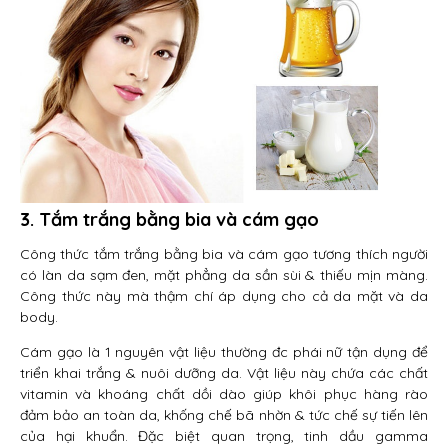
3. Tắm trắng bằng bia và cám gạo
Công thức tắm trắng bằng bia và cám gạo tương thích người
có làn da sạm đen, mặt phẳng da sần sùi & thiếu mịn màng.
Công thức này mà thậm chí áp dụng cho cả da mặt và da
body.
Cám gạo là 1 nguyên vật liệu thường đc phái nữ tận dụng để
triển khai trắng & nuôi dưỡng da. Vật liệu này chứa các chất
vitamin và khoáng chất dồi dào giúp khôi phục hàng rào
đảm bảo an toàn da, khống chế bã nhờn & tức chế sự tiến lên
của hại khuẩn. Đặc biệt quan trọng, tinh dầu gamma