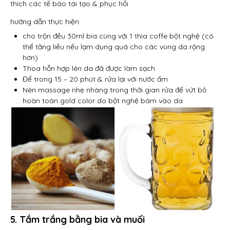
thích các tế bào tái tạo & phục hồi
hướng dẫn thực hiện:
cho trộn đều 30ml bia cùng với 1 thìa coffe bột nghệ (có
thể tăng liều nếu lạm dụng quá cho các vùng da rộng
hơn)
Thoa hỗn hợp lên da đã được làm sạch
Để trong 15 – 20 phút & rửa lại với nước ấm
Nên massage nhẹ nhàng trong thời gian rửa để vứt bỏ
hoàn toàn gold color do bột nghệ bám vào da
5. Tắm trắng bằng bia và muối