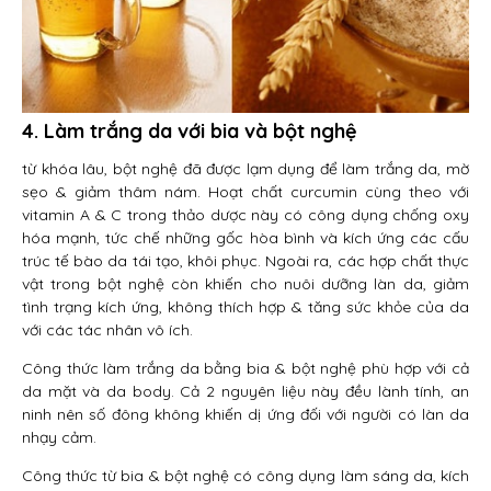
4. Làm trắng da với bia và bột nghệ
từ khóa lâu, bột nghệ đã được lạm dụng để làm trắng da, mờ
sẹo & giảm thâm nám. Hoạt chất curcumin cùng theo với
vitamin A & C trong thảo dược này có công dụng chống oxy
hóa mạnh, tức chế những gốc hòa bình và kích ứng các cấu
trúc tế bào da tái tạo, khôi phục. Ngoài ra, các hợp chất thực
vật trong bột nghệ còn khiến cho nuôi dưỡng làn da, giảm
tình trạng kích ứng, không thích hợp & tăng sức khỏe của da
với các tác nhân vô ích.
Công thức làm trắng da bằng bia & bột nghệ phù hợp với cả
da mặt và da body. Cả 2 nguyên liệu này đều lành tính, an
ninh nên số đông không khiến dị ứng đối với người có làn da
nhạy cảm.
Công thức từ bia & bột nghệ có công dụng làm sáng da, kích