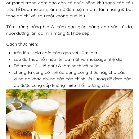
oryzanol trong cám gạo còn có chức năng khử sạch các cấu
trúc tế bào melanin, làm mờ đốm sạm nám, tàn nhang & bật
tone da chỉ với sau một không quá lâu.
Tắm trắng bằng bia & cám gạo giúp nâng cao sắc tố da,
nuôi dưỡng làn da mịn màng & khỏe đẹp
Cách thực hiện:
trộn lẫn 1 thìa cafe cám gạo với 40ml bia
sau đó thoa hỗn hợp lên da mặt và massage nhẹ dịu
Để trong 10 – 15 phút & làm sạch với nước
chúng ta cũng có thể áp dụng công thức này cho các
vùng da khác nhưng cần cân chỉnh liều lượng để đảm bảo
da được cung cấp không thiếu thốn dưỡng chất