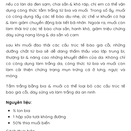
nếu có làn da đen sạm, chai sần & khô ráp, chị em có thể vận
dụng công thức tắm trắng từ bia và muối. Trong số ấy, muối
có công dụng tẩy các tế bào dịu nhẹ, ức chế vi khuẩn có hại
& làm giảm chuyển động bài tiết bã nhờn. Ngoài ra, muối còn
làm thải trừ các tế bào chai sần, hanh khô, giảm triệu chứng
dày sừng nang lông & da sần vỏ cam.
sau khi muối đào thải các cấu trúc tế bào già cỗi, những
dưỡng chất từ bia sẽ dễ dàng thẩm thấu vào lớp trung bì,
thượng bì & nâng cao những khuyết điểm của da. Không chỉ
có công dụng làm trắng da, công thức từ bia và muối còn
làm cải thiện chứng trạng mụn trứng cá ở lưng, ngực và
mông.
Tắm trắng bằng bia & muối có thể loại bỏ các cấu trúc tế
bào già cỗi, dày sừng và làm trắng da an ninh
Nguyên liệu:
½ lon bia
1 hộp sữa tươi không đường
50% thìa muối biển