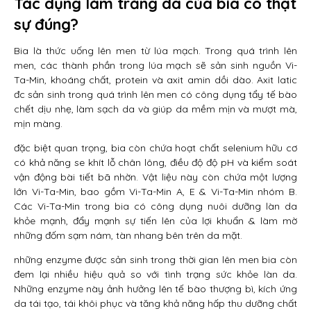
Tác dụng làm trắng da của bia có thật
sự đúng?
Bia là thức uống lên men từ lúa mạch. Trong quá trình lên
men, các thành phần trong lúa mạch sẽ sản sinh nguồn Vi-
Ta-Min, khoáng chất, protein và axit amin dồi dào. Axit latic
đc sản sinh trong quá trình lên men có công dụng tẩy tế bào
chết dịu nhẹ, làm sạch da và giúp da mềm mịn và mượt mà,
mịn màng.
đặc biệt quan trọng, bia còn chứa hoạt chất selenium hữu cơ
có khả năng se khít lỗ chân lông, điều độ độ pH và kiểm soát
vận động bài tiết bã nhờn. Vật liệu này còn chứa một lượng
lớn Vi-Ta-Min, bao gồm Vi-Ta-Min A, E & Vi-Ta-Min nhóm B.
Các Vi-Ta-Min trong bia có công dụng nuôi dưỡng làn da
khỏe mạnh, đẩy mạnh sự tiến lên của lợi khuẩn & làm mờ
những đốm sạm nám, tàn nhang bên trên da mặt.
những enzyme được sản sinh trong thời gian lên men bia còn
đem lại nhiều hiệu quả so với tình trạng sức khỏe làn da.
Những enzyme này ảnh hưởng lên tế bào thượng bì, kích ứng
da tái tạo, tái khôi phục và tăng khả năng hấp thu dưỡng chất