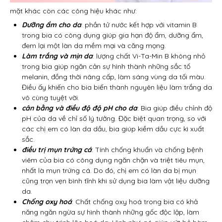
mặt khác còn các công hiệu khác như:
Dưỡng ẩm cho da
: phần tử nước kết hợp với vitamin B
trong bia có công dụng giúp gia hạn độ ẩm, dưỡng ẩm,
đem lại một làn da mềm mại và căng mọng.
Làm trắng và mịn da
: lượng chất Vi-Ta-Min B không nhỏ
trong bia giúp ngăn cản sự hình thành những sắc tố
melanin, đồng thời nâng cấp, làm sáng vùng da tối màu.
Điều ấy khiến cho bia biến thành nguyên liệu làm trắng da
vô cùng tuyệt vời.
cân bằng và điều độ độ pH cho da
: Bia giúp điều chỉnh độ
pH của da về chỉ số lý tưởng. Đặc biệt quan trọng, so với
các chị em có làn da dầu, bia giúp kiềm dầu cực kì xuất
sắc.
điều trị mụn trứng cá
: Tính chống khuẩn và chống bệnh
viêm của bia có công dụng ngăn chặn và triệt tiêu mụn,
nhất là mụn trứng cá. Do đó, chị em có làn da bị mụn
cũng trọn vẹn bình tĩnh khi sử dụng bia làm vật liệu dưỡng
da.
Chống oxy hoá
: Chất chống oxy hoá trong bia có khả
năng ngăn ngừa sự hình thành những gốc độc lập, làm