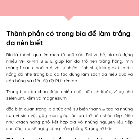
Thành phần có trong bia để làm trắng
da nên biết
Bia là thành quả lên men từ ngũ cốc. Bởi vì thế, bia có đựng
nhiều Vi-Ta-Min B & E giúp làn da trở nên trắng hồng, mịn
màng 1 cách thoải mái và tự nhiên. Hình như, lượng Axit Lactic
nồng độ nhẹ trong bia có tác dụng làm sạch da hiệu quả và
cân bằng và điều độ độ PH trên da.
Trong bia còn chứa được nhiều chất hữu ích khác, ví dụ như
selenium, kẽm và magnesium…
đặc biệt quan trọng, bia tức chế sự biến thành & tạo ra những
con vi sinh vật gây mụn giúp làn da trở nên khỏe đẹp. Nếu
như khách hàng phối kết hợp bia với những nguyên liệu tiếp
sau đây, da sẽ ngày càng trắng hồng & rạng rỡ hơn: