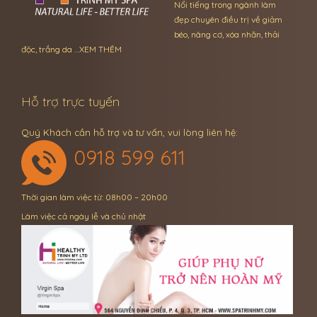
Nổi tiếng trong ngành làm
đẹp chuyên điều trị về giảm
béo, nâng cơ, xóa nhăn, thải
độc, trắng da …
XEM THÊM
Hỗ trợ trực tuyến
Quý Khách cần hỗ trợ và tư vấn, vui lòng liên hệ:
0918 599 611
Thời gian làm việc từ: 08h00 – 20h00
Làm việc cả ngày lễ và chủ nhật