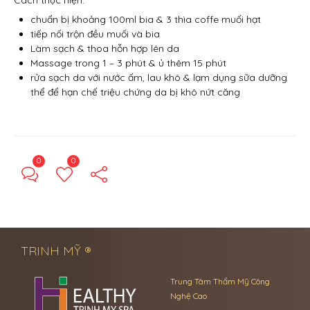
Cách thực hiện:
chuẩn bị khoảng 100ml bia & 3 thìa coffe muối hạt
tiếp nối trộn đều muối và bia
Làm sạch & thoa hỗn hợp lên da
Massage trong 1 – 3 phút & ủ thêm 15 phút
rửa sạch da với nước ấm, lau khô & lạm dụng sữa dưỡng
thể để hạn chế triệu chứng da bị khô nứt căng
0
0
← Previous Post
Next Post →
TRINH MỸ ®
Trung Tâm Thẩm Mỹ Công
Nghệ Cao