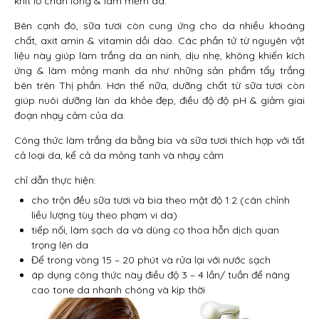
khít lỗ chân lông & làm mềm da.
Bên cạnh đó, sữa tươi còn cung ứng cho da nhiều khoáng
chất, axit amin & vitamin dồi dào. Các phần tử từ nguyên vật
liệu này giúp làm trắng da an ninh, dịu nhẹ, không khiến kích
ứng & làm mỏng manh da như những sản phẩm tẩy trắng
bên trên Thị phần. Hơn thế nữa, dưỡng chất từ sữa tươi còn
giúp nuôi dưỡng làn da khỏe đẹp, điều độ độ pH & giảm giai
đoạn nhạy cảm của da.
Công thức làm trắng da bằng bia và sữa tươi thích hợp với tất
cả loại da, kể cả da mỏng tanh và nhạy cảm
chỉ dẫn thực hiện:
cho trộn đều sữa tươi và bia theo mật độ 1:2 (cân chỉnh
liều lượng tùy theo phạm vi da)
tiếp nối, làm sạch da và dùng cọ thoa hỗn dịch quan
trọng lên da
Để trong vòng 15 – 20 phút và rửa lại với nước sạch
áp dụng công thức này điều độ 3 – 4 lần/ tuần để nâng
cao tone da nhanh chóng và kịp thời