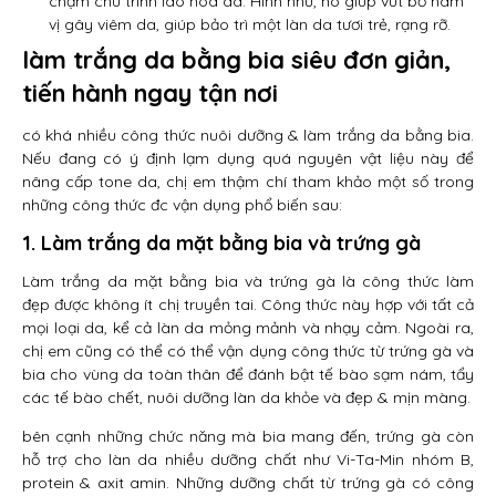
chậm chu trình lão hoá da. Hình như, nó giúp vứt bỏ hàm
vị gây viêm da, giúp bảo trì một làn da tươi trẻ, rạng rỡ.
làm trắng da bằng bia siêu đơn giản,
tiến hành ngay tận nơi
có khá nhiều công thức nuôi dưỡng & làm trắng da bằng bia.
Nếu đang có ý định lạm dụng quá nguyên vật liệu này để
nâng cấp tone da, chị em thậm chí tham khảo một số trong
những công thức đc vận dụng phổ biến sau:
1. Làm trắng da mặt bằng bia và trứng gà
Làm trắng da mặt bằng bia và trứng gà là công thức làm
đẹp được không ít chị truyền tai. Công thức này hợp với tất cả
mọi loại da, kể cả làn da mỏng mảnh và nhạy cảm. Ngoài ra,
chị em cũng có thể có thể vận dụng công thức từ trứng gà và
bia cho vùng da toàn thân để đánh bật tế bào sạm nám, tẩy
các tế bào chết, nuôi dưỡng làn da khỏe và đẹp & mịn màng.
bên cạnh những chức năng mà bia mang đến, trứng gà còn
hỗ trợ cho làn da nhiều dưỡng chất như Vi-Ta-Min nhóm B,
protein & axit amin. Những dưỡng chất từ trứng gà có công