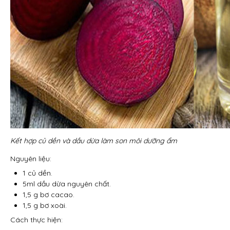
Kết hợp củ dền và dầu dừa làm son môi dưỡng ẩm
Nguyên liệu:
1 củ dền.
5ml dầu dừa nguyên chất.
1,5 g bơ cacao.
1,5 g bơ xoài.
Cách thực hiện: