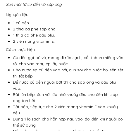
Son môi từ củ dền và sáp ong
Nguyên liệu:
1 củ dền.
2 thìa cà phê sáp ong.
1 thìa cà phê dầu oliu.
2 viên nang vitamin E.
Cách thực hiện:
Củ dền gọt bỏ vỏ, mang đi rửa sạch, cắt thành miếng vừa
rồi cho vào máy ép lấy nước.
Cho nước ép củ dền vào nồi, đun sôi cho nước hơi sền sệt
thì tắt bếp.
Để nước củ dền nguội bớt thì cho sáp ong và dầu oliu
vào.
Bắt lên bếp, đun với lửa nhỏ khuấy đều cho đến khi sáp
ong tan hết.
Tắt bếp, tiếp tục cho 2 viên mang vitamin E vào khuấy
đều.
Dùng 1 lọ sạch cho hỗn hợp này vào, đợi đến khi nguội có
thể sử dụng.