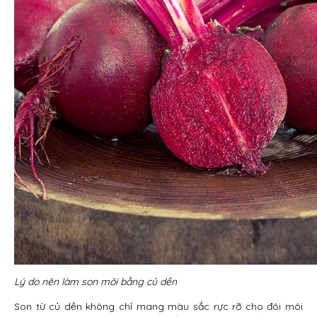
Lý do nên làm son môi bằng củ dền
Son từ củ dền không chỉ mang màu sắc rực rỡ cho đôi môi