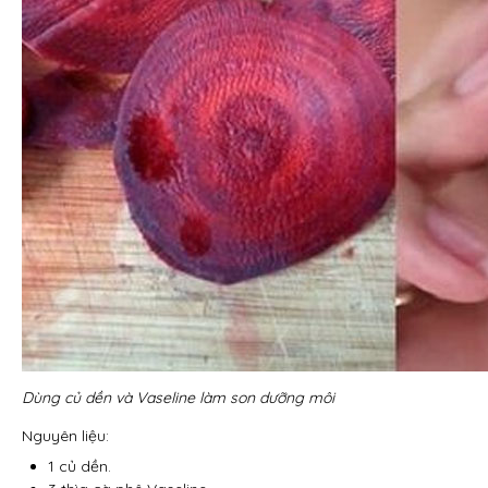
Dùng củ dền và Vaseline làm son dưỡng môi
Nguyên liệu:
1 củ dền.