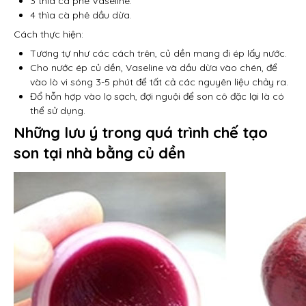
3 thìa cà phê Vaseline.
4 thìa cà phê dầu dừa.
Cách thực hiện:
Tương tự như các cách trên, củ dền mang đi ép lấy nước.
Cho nước ép củ dền, Vaseline và dầu dừa vào chén, để
vào lò vi sóng 3-5 phút để tất cả các nguyên liệu chảy ra.
Đổ hỗn hợp vào lọ sạch, đợi nguội để son cô đặc lại là có
thể sử dụng.
Những lưu ý trong quá trình chế tạo
son tại nhà bằng củ dền