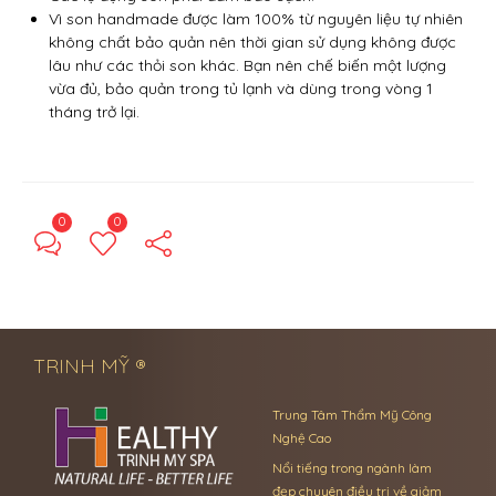
Vì son handmade được làm 100% từ nguyên liệu tự nhiên
không chất bảo quản nên thời gian sử dụng không được
lâu như các thỏi son khác. Bạn nên chế biến một lượng
vừa đủ, bảo quản trong tủ lạnh và dùng trong vòng 1
tháng trở lại.
0
0
← Previous Post
Next Post →
TRINH MỸ ®
Trung Tâm Thẩm Mỹ Công
Nghệ Cao
Nổi tiếng trong ngành làm
đẹp chuyên điều trị về giảm