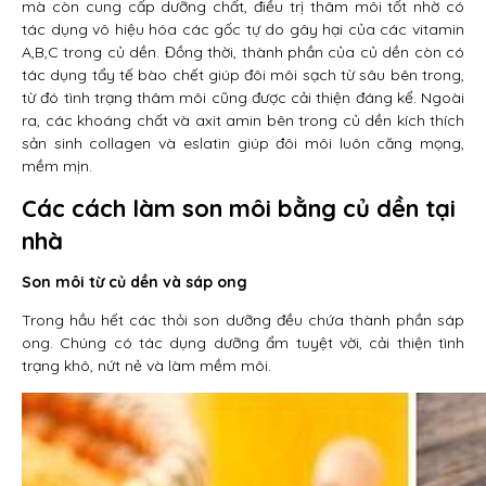
mà còn cung cấp dưỡng chất, điều trị thâm môi tốt nhờ có
tác dụng vô hiệu hóa các gốc tự do gây hại của các vitamin
A,B,C trong củ dền. Đồng thời, thành phần của củ dền còn có
tác dụng tẩy tế bào chết giúp đôi môi sạch từ sâu bên trong,
từ đó tình trạng thâm môi cũng được cải thiện đáng kể. Ngoài
ra, các khoáng chất và axit amin bên trong củ dền kích thích
sản sinh collagen và eslatin giúp đôi môi luôn căng mọng,
mềm mịn.
Các cách làm son môi bằng củ dền tại
nhà
Son môi từ củ dền và sáp ong
Trong hầu hết các thỏi son dưỡng đều chứa thành phần sáp
ong. Chúng có tác dụng dưỡng ẩm tuyệt vời, cải thiện tình
trạng khô, nứt nẻ và làm mềm môi.