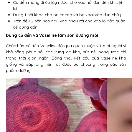
Củ dền mang đi ép lấy nước, cho vào nồi đun đến khi sệt
lại.
Dùng 1 nồi khác cho bơ cacao và bơ xoài vào đun chảy.
Trộn đều 2 hỗn hợp này vào nhau rồi cho vào lọ bảo quản
để dùng dần.
Dùng củ dền và Vaseline làm son dưỡng môi
Chắc hẳn cái tên Vaseline đã quá quen thuộc với mọi người vì
khả năng phục hồi các vùng da khô, nứt nẻ, bong tróc chỉ
trong thời gian ngắn. Đồng thời, kết cấu của vaseline khá
giống với sáp ong nên rất được ưa chuộng trong các sản
phẩm dưỡng.