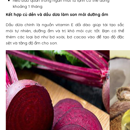
Nếu bảo quản trong ngăn mát tủ lạnh có thể dùng
khoảng 1 tháng.
Kết hợp củ dền và dầu dừa làm son môi dưỡng ẩm
Dầu dừa chính là nguồn vitamin E dồi dào giúp tái tạo sắc
môi tự nhiên, dưỡng ẩm và trị khô môi cực tốt. Bạn có thể
thêm các loại bơ như bơ xoài, bơ cacao vào để tạo độ đặc
sệt và tăng độ ẩm cho son.