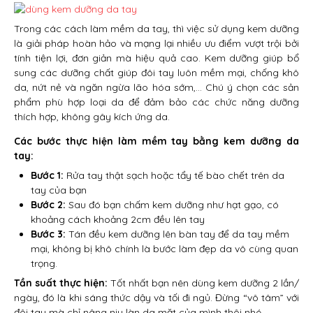
Trong các cách làm mềm da tay, thì việc sử dụng kem dưỡng
là giải pháp hoàn hảo và mạng lại nhiều ưu điểm vượt trội bởi
tính tiện lợi, đơn giản mà hiệu quả cao. Kem dưỡng giúp bổ
sung các dưỡng chất giúp đôi tay luôn mềm mại, chống khô
da, nứt nẻ và ngăn ngừa lão hóa sớm,… Chú ý chọn các sản
phẩm phù hợp loại da để đảm bảo các chức năng dưỡng
thích hợp, không gây kích ứng da.
Các bước thực hiện làm mềm tay bằng kem dưỡng da
tay:
Bước 1:
Rửa tay thật sạch hoặc tẩy tế bào chết trên da
tay của bạn
Bước 2:
Sau đó bạn chấm kem dưỡng như hạt gạo, có
khoảng cách khoảng 2cm đều lên tay
Bước 3:
Tán đều kem dưỡng lên bàn tay để da tay mềm
mại, không bị khô chính là bước làm đẹp da vô cùng quan
trọng.
Tần suất thực hiện:
Tốt nhất bạn nên dùng kem dưỡng 2 lần/
ngày, đó là khi sáng thức dậy và tối đi ngủ. Đừng “vô tâm” với
đôi tay mà chỉ nâng niu làn da mặt của mình thôi nhé.