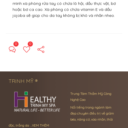
mình xà phòng rửa tay có chứa lô hội, dầu thực vật, bơ
hoặc bơ ca cao. Xà phòng có chứa vitamin E và dầu
jojoba sẽ giúp cho da tay không bị khô và nhăn nheo.
0
0
← Previous Post
Next Post →
TRINH MỸ ®
Trung Tâm Thẩm Mỹ Công
Nghệ Cao
Nổi tiếng trong ngành làm
đẹp chuyên điều trị về giảm
béo, nâng cơ, xóa nhăn, thải
độc, trắng da …
XEM THÊM