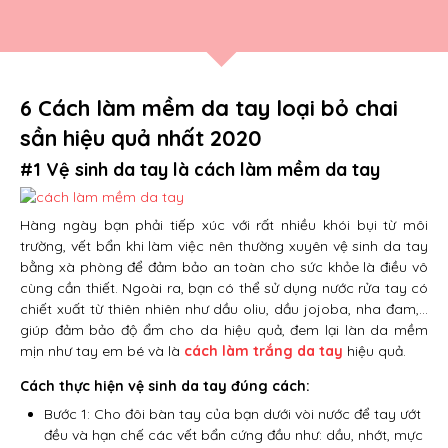
6 Cách làm mềm da tay loại bỏ chai
sần hiệu quả nhất 2020
#1 Vệ sinh da tay là cách
làm mềm da tay
Hàng ngày bạn phải tiếp xúc với rất nhiều khói bụi từ môi
trường, vết bẩn khi làm việc nên thường xuyên vệ sinh da tay
bằng xà phòng để đảm bảo an toàn cho sức khỏe là điều vô
cùng cần thiết. Ngoài ra, bạn có thể sử dụng nước rửa tay có
chiết xuất từ thiên nhiên như dầu oliu, dầu jojoba, nha đam,…
giúp đảm bảo độ ẩm cho da hiệu quả, đem lại làn da mềm
mịn như tay em bé và là
cách làm trắng da tay
hiệu quả.
Cách thực hiện vệ sinh da tay đúng cách:
Bước 1: Cho đôi bàn tay của bạn dưới vòi nước để tay ướt
đều và hạn chế các vết bẩn cứng đầu như: dầu, nhớt, mực