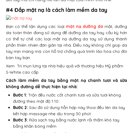
#4 Đắp mặt nạ là cách làm mềm da tay
Bạn có thể tận dụng các loại
mặt nạ dưỡng da
mặt, dưỡng
da toàn thân đang sử dụng để dưỡng da tay hay cầu kỳ hơn
có thể tự chế các loại mặt nạ dưỡng da tay sử dụng thành
phần thiên nhiên đơn giản tại nhà. Điều này không chỉ giúp da
tay mịn màng mà còn hỗ trợ chống quá trình lão hóa cho đôi
bàn tay bạn.
Xem
Trị mụn lưng tại nhà hiệu quả với thương hiệu Mỹ phẩm
S-White cao cấp
Cách làm mềm da tay bằng mặt nạ chanh tươi và sữa
không đường dễ thực hiện tại nhà:
Bước 1:
Trộn đều nước cốt chanh tươi và sữa tươi không
đường theo mật độ 1:10
Bước 2:
Sau đó sử dụng hỗn hợp này thoa đều lên da tay
kết hợp massage nhẹ dịu trong 30 phút
Bước 3:
Rửa sạch tay bằng nước lạnh rồi thấm khô tay
bằng khăn bông mềm