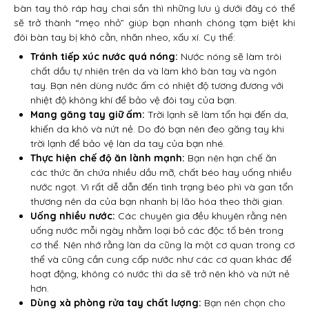
bàn tay thô ráp hay chai sần thì những lưu ý dưới đây có thể
sẽ trở thành “mẹo nhỏ” giúp bạn nhanh chóng tạm biệt khi
đôi bàn tay bị khô cằn, nhăn nheo, xấu xí. Cụ thể:
Tránh tiếp xúc nước quá nóng:
Nước nóng sẽ làm trôi
chất dầu tự nhiên trên da và làm khô bàn tay và ngón
tay. Bạn nên dùng nước ấm có nhiệt độ tương đương với
nhiệt độ không khí để bảo vệ đôi tay của bạn.
Mang găng tay giữ ấm:
Trời lạnh sẽ làm tổn hại đến da,
khiến da khô và nứt nẻ. Do đó bạn nên đeo găng tay khi
trời lạnh để bảo vệ làn da tay của bạn nhé.
Thực hiện chế độ ăn lành mạnh:
Bạn nên hạn chế ăn
các thức ăn chứa nhiều dầu mỡ, chất béo hay uống nhiều
nước ngọt. Vì rất dễ dẫn đến tình trạng béo phì và gan tổn
thương nên da của bạn nhanh bị lão hóa theo thời gian.
Uống nhiều nước:
Các chuyên gia đều khuyên rằng nên
uống nước mỗi ngày nhằm loại bỏ các độc tố bên trong
cơ thể. Nên nhớ rằng làn da cũng là một cơ quan trong cơ
thể và cũng cần cung cấp nước như các cơ quan khác để
hoạt động, không có nước thì da sẽ trở nên khô và nứt nẻ
hơn.
Dùng xà phòng rửa tay chất lượng:
Bạn nên chọn cho