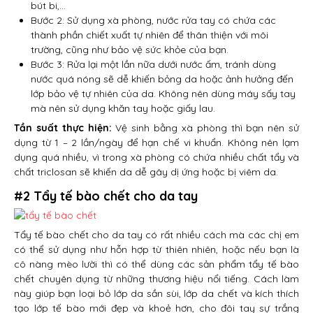
bút bi,…
Bước 2: Sử dụng xà phòng, nước rửa tay có chứa các
thành phần chiết xuất tự nhiên để thân thiện với môi
trường, cũng như bảo vệ sức khỏe của bạn.
Bước 3: Rửa lại một lần nữa dưới nước ấm, tránh dùng
nước quá nóng sẽ dễ khiến bỏng da hoặc ảnh hưởng đến
lớp bảo vệ tự nhiên của da. Không nên dùng máy sấy tay
mà nên sử dụng khăn tay hoặc giấy lau.
Tần suất thực hiện:
Vệ sinh bằng xà phòng thì bạn nên sử
dụng từ 1 – 2 lần/ngày để hạn chế vi khuẩn. Không nên lạm
dụng quá nhiều, vì trong xà phòng có chứa nhiều chất tẩy và
chất triclosan sẽ khiến da dễ gây dị ứng hoặc bị viêm da.
#2 Tẩy tế bào chết cho da tay
Tẩy tế bào chết cho da tay có rất nhiều cách mà các chị em
có thể sử dụng như hỗn hợp từ thiên nhiên, hoặc nếu bạn là
cô nàng mèo lười thì có thể dùng các sản phẩm tẩy tế bào
chết chuyên dụng từ những thương hiệu nổi tiếng. Cách làm
này giúp bạn loại bỏ lớp da sần sùi, lớp da chết và kích thích
tạo lớp tế bào mới đẹp và khoẻ hơn, cho đôi tay sự trắng