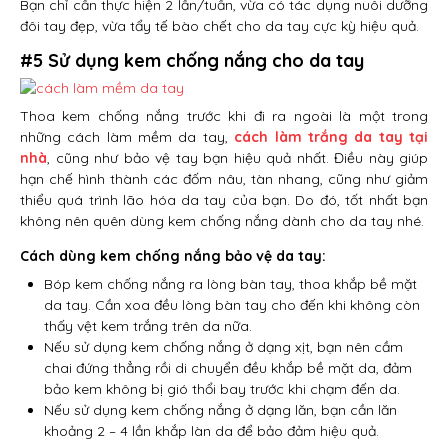
Bạn chỉ cần thực hiện 2 lần/tuần, vừa có tác dụng nuôi dưỡng
đôi tay đẹp, vừa tẩy tế bào chết cho da tay cực kỳ hiệu quả.
#5 Sử dụng kem chống nắng cho da tay
Thoa kem chống nắng trước khi đi ra ngoài là một trong
những cách làm mềm da tay,
cách làm trắng da tay tại
nhà
, cũng như bảo vệ tay bạn hiệu quả nhất. Điều này giúp
hạn chế hình thành các đốm nâu, tàn nhang, cũng như giảm
thiểu quá trình lão hóa da tay của bạn. Do đó, tốt nhất bạn
không nên quên dùng kem chống nắng dành cho da tay nhé.
Cách dùng kem chống nắng bảo vệ da tay:
Bóp kem chống nắng ra lòng bàn tay, thoa khắp bề mặt
da tay. Cần xoa đều lòng bàn tay cho đến khi không còn
thấy vệt kem trắng trên da nữa.
Nếu sử dụng kem chống nắng ở dạng xịt, bạn nên cầm
chai đứng thẳng rồi di chuyển đều khắp bề mặt da, đảm
bảo kem không bị gió thổi bay trước khi chạm đến da.
Nếu sử dụng kem chống nắng ở dạng lăn, bạn cần lăn
khoảng 2 – 4 lần khắp làn da để bảo đảm hiệu quả.