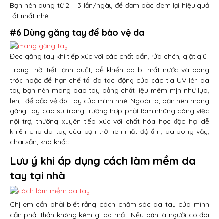
Bạn nên dùng từ 2 – 3 lần/ngày để đảm bảo đem lại hiệu quả
tốt nhất nhé.
#6 Dùng găng tay để bảo vệ da
Đeo găng tay khi tiếp xúc với các chất bẩn, rửa chén, giặt giũ
Trong thời tiết lạnh buốt, dễ khiến da bị mất nước và bong
tróc hoặc để hạn chế tối đa tác động của các tia UV lên da
tay bạn nên mang bao tay bằng chất liệu mềm mịn như lụa,
len,.. để bảo vệ đôi tay của mình nhé. Ngoài ra, bạn nên mang
găng tay cao su trong trường hợp phải làm những công việc
nội trợ, thường xuyên tiếp xúc với chất hóa học độc hại dễ
khiến cho da tay của bạn trở nên mất độ ẩm, da bong vảy,
chai sần, khô khốc.
Lưu ý khi áp dụng cách làm mềm da
tay tại nhà
Chị em cần phải biết rằng cách chăm sóc da tay của mình
cần phải thận không kém gì da mặt. Nếu bạn là người có đôi