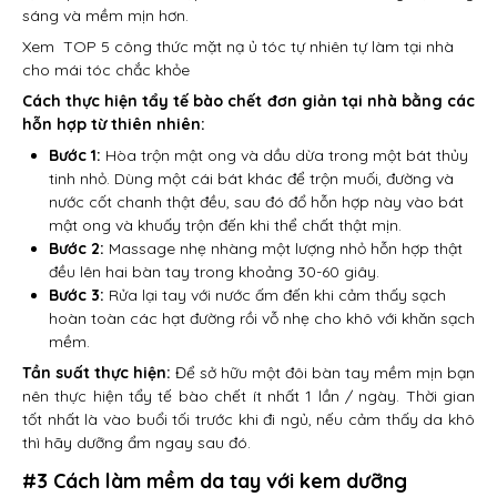
sáng và mềm mịn hơn.
Xem
TOP 5 công thức mặt nạ ủ tóc tự nhiên tự làm tại nhà
cho mái tóc chắc khỏe
Cách thực hiện tẩy tế bào chết đơn giản tại nhà bằng các
hỗn hợp từ thiên nhiên:
Bước 1:
Hòa trộn mật ong và dầu dừa trong một bát thủy
tinh nhỏ. Dùng một cái bát khác để trộn muối, đường và
nước cốt chanh thật đều, sau đó đổ hỗn hợp này vào bát
mật ong và khuấy trộn đến khi thể chất thật mịn.
Bước 2:
Massage nhẹ nhàng một lượng nhỏ hỗn hợp thật
đều lên hai bàn tay trong khoảng 30-60 giây.
Bước 3:
Rửa lại tay với nước ấm đến khi cảm thấy sạch
hoàn toàn các hạt đường rồi vỗ nhẹ cho khô với khăn sạch
mềm.
Tần suất thực hiện:
Để sở hữu một đôi bàn tay mềm mịn bạn
nên thực hiện tẩy tế bào chết ít nhất 1 lần / ngày. Thời gian
tốt nhất là vào buổi tối trước khi đi ngủ, nếu cảm thấy da khô
thì hãy dưỡng ẩm ngay sau đó.
#3 Cách làm mềm da tay với kem dưỡng