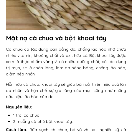
Mặt nạ cà chua và bột khoai tây
Cà chua có tác dụng cân bằng da, chống lão hóa nhờ chứa
nhiều vitamin, khoáng chất và axit hữu cơ. Bột khoai tây được
xem là thực phẩm vàng vì có nhiều dưỡng chất, có tác dụng
trị mụn, se lỗ chân lông, làm da sáng bóng, chống lão hóa,
giảm nếp nhấn.
Hỗn hợp cà chua, khoai tây sẽ giúp bạn cải thiện hiệu quả làn
da nhờn và hạn chế sự gia tăng của mụn cũng như những
dấu hiệu lão hóa của da.
Nguyên liệu:
1 trái cà chua.
2 muỗng cà phê bột khoai tây.
Cách làm:
Rửa sạch cà chua, bỏ vỏ và hạt, nghiền kỹ cà