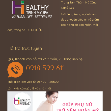
Trung Tâm Thẩm Mỹ Công
Nghệ Cao
Nổi tiếng trong ngành làm
đẹp chuyên điều trị về giảm
béo, nâng cơ, xóa nhăn, thải
độc, trắng da …
XEM THÊM
Hỗ trợ trực tuyến
Quý Khách cần hỗ trợ và tư vấn, vui lòng liên hệ:
0918 599 611
Thời gian làm việc từ: 08h00 – 20h00
Làm việc cả ngày lễ và chủ nhật