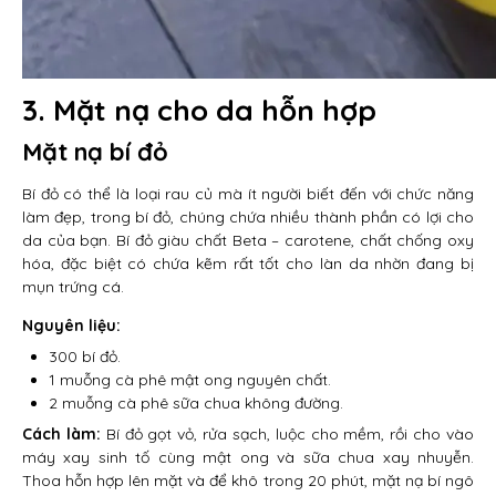
3. Mặt nạ cho da hỗn hợp
Mặt nạ bí đỏ
Bí đỏ có thể là loại rau củ mà ít người biết đến với chức năng
làm đẹp, trong bí đỏ, chúng chứa nhiều thành phần có lợi cho
da của bạn. Bí đỏ giàu chất Beta – carotene, chất chống oxy
hóa, đặc biệt có chứa kẽm rất tốt cho làn da nhờn đang bị
mụn trứng cá.
Nguyên liệu:
300 bí đỏ.
1 muỗng cà phê mật ong nguyên chất.
2 muỗng cà phê sữa chua không đường.
Cách làm:
Bí đỏ gọt vỏ, rửa sạch, luộc cho mềm, rồi cho vào
máy xay sinh tố cùng mật ong và sữa chua xay nhuyễn.
Thoa hỗn hợp lên mặt và để khô trong 20 phút, mặt nạ bí ngô