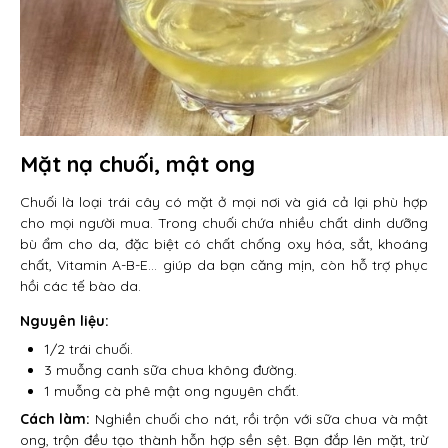
Mặt nạ chuối, mật ong
Chuối là loại trái cây có mặt ở mọi nơi và giá cả lại phù hợp
cho mọi người mua. Trong chuối chứa nhiều chất dinh dưỡng
bù ẩm cho da, đặc biệt có chất chống oxy hóa, sắt, khoáng
chất, Vitamin A-B-E… giúp da bạn căng mịn, còn hỗ trợ phục
hồi các tế bào da.
Nguyên liệu:
1/2 trái chuối.
3 muỗng canh sữa chua không đường.
1 muỗng cà phê mật ong nguyên chất.
Cách làm:
Nghiền chuối cho nát, rồi trộn với sữa chua và mật
ong, trộn đều tạo thành hỗn hợp sền sệt. Bạn đắp lên mặt, trừ