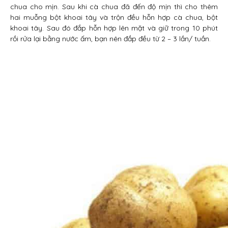
chua cho mịn. Sau khi cà chua đã đến độ mịn thì cho thêm
hai muỗng bột khoai tây và trộn đều hỗn hợp cà chua, bột
khoai tây. Sau đó đắp hỗn hợp lên mặt và giữ trong 10 phút
rồi rửa lại bằng nước ấm, bạn nên đắp đều từ 2 – 3 lần/ tuần.