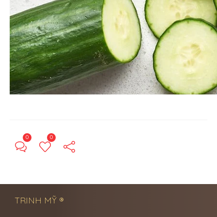
0
0
← Previous Post
Next Post →
TRINH MỸ ®