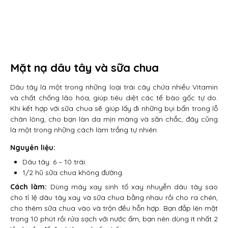
Mặt nạ dâu tây và sữa chua
Dâu tây là một trong những loại trái cây chứa nhiều Vitamin
và chất chống lão hóa, giúp tiêu diệt các tế bào gốc tự do.
Khi kết hợp với sữa chua sẽ giúp lấy đi những bụi bẩn trong lỗ
chân lông, cho bạn làn da mịn màng và săn chắc, đây cũng
là một trong những cách làm trắng tự nhiên.
Nguyên liệu:
Dâu tây: 6 – 10 trái.
1/2 hũ sữa chua không đường.
Cách làm:
Dùng máy xay sinh tố xay nhuyễn dâu tây sao
cho tỉ lệ dâu tây xay và sữa chua bằng nhau rồi cho ra chén,
cho thêm sữa chua vào và trộn đều hỗn hợp. Bạn đắp lên mặt
trong 10 phút rồi rửa sạch với nước ấm, bạn nên dùng ít nhất 2