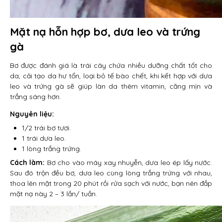
Mặt nạ hỗn hợp bơ, dưa leo và trứng
gà
Bơ được đánh giá là trái cây chứa nhiều dưỡng chất tốt cho
da, cải tạo da hư tổn, loại bỏ tế bào chết, khi kết hợp với dưa
leo và trứng gà sẽ giúp làn da thêm vitamin, căng mịn và
trắng sáng hơn.
Nguyên liệu:
1/2 trái bơ tươi.
1 trái dưa leo.
1 lòng trắng trứng.
Cách làm:
Bơ cho vào máy xay nhuyễn, dưa leo ép lấy nước.
Sau đó trộn đều bơ, dưa leo cùng lòng trắng trứng với nhau,
thoa lên mặt trong 20 phút rồi rửa sạch với nước, bạn nên đắp
mặt nạ này 2 – 3 lần/ tuần.