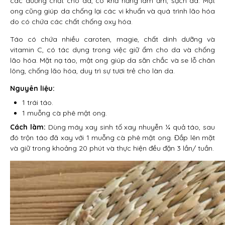
các dưỡng chất cho da, có khả năng làm ẩm, sạch da. Mật
ong cũng giúp da chống lại các vi khuẩn và quá trình lão hóa
do có chứa các chất chống oxy hóa.
Táo có chứa nhiều caroten, magie, chất dinh dưỡng và
vitamin C, có tác dụng trong việc giữ ẩm cho da và chống
lão hóa. Mặt nạ táo, mật ong giúp da săn chắc và se lỗ chân
lông, chống lão hóa, duy trì sự tươi trẻ cho làn da.
Nguyên liệu:
1 trái táo.
1 muỗng cà phê mật ong.
Cách làm:
Dùng máy xay sinh tố xay nhuyễn ¼ quả táo, sau
đó trộn táo đã xay với 1 muỗng cà phê mật ong. Đắp lên mặt
và giữ trong khoảng 20 phút và thực hiện đều đặn 3 lần/ tuần.