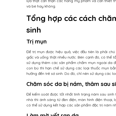
lựa thật cẩn thận các hãng mỹ phẩm và cần thiết th
và bé hay không.
Tổng hợp các cách chăm
sinh
Trị mụn
Để trị mụn được hiệu quả, việc đầu tiên là phải ch
giấc và uống thật nhiều nước. Bên cạnh đó, có thể 
sử dụng thêm các sản phẩm chấm mụn ngoài da để 
con bú thì hạn chế sử dụng các loại thuốc mụn bằ
hưởng đến trẻ sơ sinh. Do đó, chỉ nên sử dụng các 
Chăm sóc da bị nám, thâm sau s
Để kiểm soát được tốt nhất tình trạng nám sau sinh
nhà thì ánh sáng từ đèn điện, màn hình điện thoại,
có thể sử dụng kết hợp các sản phẩm đặc trị nám như
Làm mờ vết rạn da