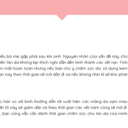
nhiều bà mẹ gặp phải sau khi sinh. Nguyên nhân của vấn đề này chủ
iến làn da không kịp thích nghi dẫn đến hình thành các vết rạn. Tình
 biến mất hoàn toàn nhưng nếu bạn chú ý chăm sóc da, sử dụng kem
ạn này theo thời gian sẽ mờ dần đi và nếu không nhìn kĩ sẽ khó phát
ao hơn so với bình thường dẫn tới xuất hiện các mảng da sạm màu
tiết tố này sẽ giảm dần và theo thời gian các vết nám cũng sẽ mờ đi.
, bạn cũng vẫn cần dành thời gian chăm sóc cho làn da của mình