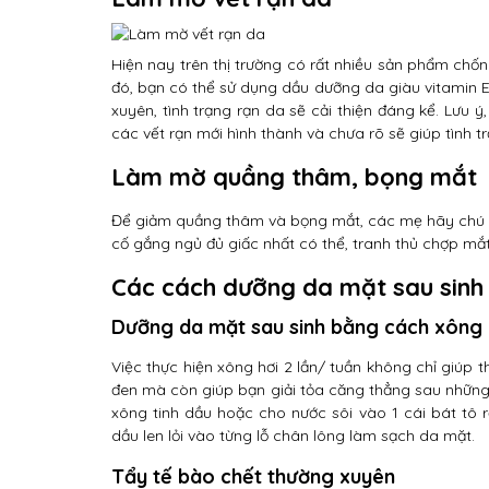
Hiện nay trên thị trường có rất nhiều sản phẩm chố
đó, bạn có thể sử dụng dầu dưỡng da giàu vitamin E
xuyên, tình trạng rạn da sẽ cải thiện đáng kể. Lưu 
các vết rạn mới hình thành và chưa rõ sẽ giúp tình t
Làm mờ quầng thâm, bọng mắt
Để giảm quầng thâm và bọng mắt, các mẹ hãy chú ý 
cố gắng ngủ đủ giấc nhất có thể, tranh thủ chợp mắt
Các cách dưỡng da mặt sau sinh 
Dưỡng da mặt sau sinh bằng cách xông 
Việc thực hiện xông hơi 2 lần/ tuần không chỉ giúp
đen mà còn giúp bạn giải tỏa căng thẳng sau những 
xông tinh dầu hoặc cho nước sôi vào 1 cái bát tô 
dầu len lỏi vào từng lỗ chân lông làm sạch da mặt.
Tẩy tế bào chết thường xuyên