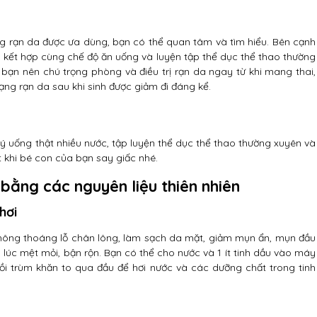
ng rạn da được ưa dùng, bạn có thể quan tâm và tìm hiểu. Bên cạnh
 kết hợp cùng chế độ ăn uống và luyện tập thể dục thể thao thường
ý, bạn nên chú trọng phòng và điều trị rạn da ngay từ khi mang thai,
rạng rạn da sau khi sinh được giảm đi đáng kể.
uống thật nhiều nước, tập luyện thể dục thể thao thường xuyên và
 khi bé con của bạn say giấc nhé.
bằng các nguyên liệu thiên nhiên
hơi
 thông thoáng lỗ chân lông, làm sạch da mặt, giảm mụn ẩn, mụn đầu
lúc mệt mỏi, bận rộn. Bạn có thể cho nước và 1 ít tinh dầu vào máy
rồi trùm khăn to qua đầu để hơi nước và các dưỡng chất trong tinh