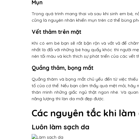
Mụn
Trong quá trình mang thai và sau khi sinh em bé, 
cũng là nguyên nhân khiến mụn trên cơ thể bùng ph
Vết thâm trên mặt
Khi có em bé bạn sẽ rất bận rộn và vất vả để chăm 
nhất là đối với những bé hay quấy khóc thì người mẹ
nên tối màu và kích thích sự phát triển của các vết 
Quầng thâm, bọng mắt
Quầng thâm và bọng mắt chủ yếu đến từ việc thiếu ng
tố của cơ thể. Nếu bạn cảm thấy quá mệt mỏi, hãy
thân mình những giấc ngủ thật ngon nhé. Và quan tr
năng lượng thì làn da mới đẹp được.
Các nguyên tắc khi làm
Luôn làm sạch da