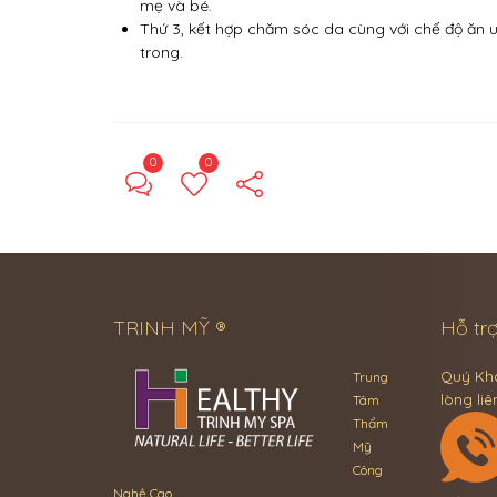
mẹ và bé.
Thứ 3, kết hợp chăm sóc da cùng với chế độ ăn u
trong.
0
0
TRINH MỸ ®
Hỗ trợ
Quý Khá
Trung
lòng liê
Tâm
Thẩm
Mỹ
Công
Nghệ Cao