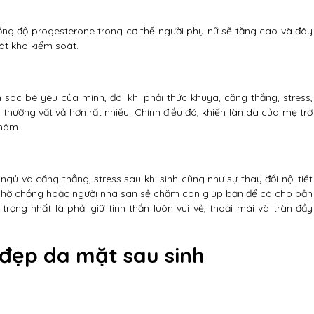
nồng độ progesterone trong cơ thể người phụ nữ sẽ tăng cao và đây
át khó kiểm soát.
sóc bé yêu của mình, đôi khi phải thức khuya, căng thẳng, stress,
 thường vất vả hơn rất nhiều. Chính điều đó, khiến làn da của mẹ trở
thâm.
ủ và căng thẳng, stress sau khi sinh cũng như sự thay đổi nội tiết
 nhờ chồng hoặc người nhà san sẻ chăm con giúp bạn để có cho bản
ọng nhất là phải giữ tinh thần luôn vui vẻ, thoải mái và tràn đầy
 đẹp da mặt sau sinh