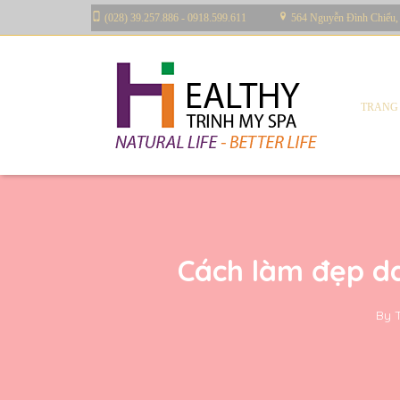
(028) 39.257.886 - 0918.599.611
564 Nguyễn Đình Chiểu,
TRANG
Cách làm đẹp da
By