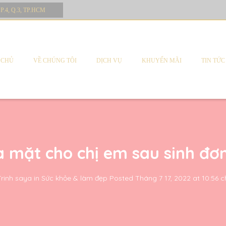
 P.4, Q.3, TP.HCM
 CHỦ
VỀ CHÚNG TÔI
DỊCH VỤ
KHUYẾN MÃI
TIN TỨC
 mặt cho chị em sau sinh đơn
Trinh saya
in
Sức khỏe & làm đẹp
Posted
Tháng 7 17, 2022 at 10:56 c