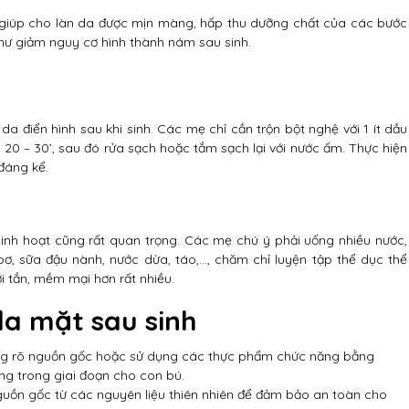
ẽ giúp cho làn da được mịn màng, hấp thu dưỡng chất của các bước
ư giảm nguy cơ hình thành nám sau sinh.
da điển hình sau khi sinh. Các mẹ chỉ cần trộn bột nghệ với 1 ít dầu
20 – 30’, sau đó rửa sạch hoặc tắm sạch lại với nước ấm. Thực hiện
đáng kể.
inh hoạt cũng rất quan trọng. Các mẹ chú ý phải uống nhiều nước,
ơ, sữa đậu nành, nước dừa, táo,…, chăm chỉ luyện tập thể dục thể
i tắn, mềm mại hơn rất nhiều.
da mặt sau sinh
ng rõ nguồn gốc hoặc sử dụng các thực phẩm chức năng bằng
ng trong giai đoạn cho con bú.
uồn gốc từ các nguyên liệu thiên nhiên để đảm bảo an toàn cho