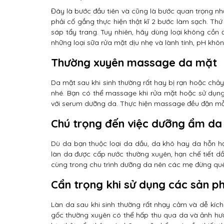
Đây là bước đầu tiên và cũng là bước quan trọng n
phải cố gắng thực hiện thật kĩ 2 bước làm sạch. Thứ
sáp tẩy trang. Tuy nhiên, hãy dùng loại không cồn
những loại sữa rửa mặt dịu nhẹ và lành tính, pH khôn
Thường xuyên massage da mặt
Da mặt sau khi sinh thường rất hay bị rạn hoặc chả
nhé. Bạn có thể massage khi rửa mặt hoặc sử dụng 
với serum dưỡng da. Thực hiện massage đều đặn mỗi b
Chú trọng đến việc dưỡng ẩm da
Dù da bạn thuộc loại da dầu, da khô hay da hỗn h
làn da được cấp nước thường xuyên, hạn chế tiết 
cùng trong chu trình dưỡng da nên các mẹ đừng qu
Cẩn trọng khi sử dụng các sản
Làn da sau khi sinh thường rất nhạy cảm và dễ kíc
gốc thường xuyên có thể hấp thu qua da và ảnh hư