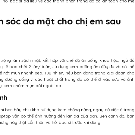
ì hỏi bác sĩ da liễu về các thành phần trong đó có an toàn cho mẹ
 sóc da mặt cho chị em sau
ú trọng làm sạch mặt, kết hợp với chế độ ăn uống khoa học, ngủ đủ
tẩy tế bào chết 2 lần/ tuần, sử dụng kem dưỡng ẩm đầy đủ và có thể
nốt mụn nhanh xẹp. Tuy nhiên, nếu bạn đang trong giai đoạn cho
ng đường uống vì các hoạt chất trong đó có thể đi vào sữa và ảnh
loại kem chấm mụn bôi ngoài da.
inh
 thì bạn hãy chịu khó sử dụng kem chống nắng, ngay cả việc ở trong
 laptop vẫn có thể ảnh hưởng đến làn da của bạn. Bên cạnh đó, bạn
ng hãy thật cẩn thận và hỏi bác sĩ trước khi dùng.