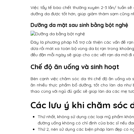
Việc tẩy tế bào chết thường xuyên 2-3 lần/ tuần s
dưỡng da được tốt hơn, giúp giảm thâm sạm cũng nh
Dưỡng da mặt sau sinh bằng bột nghệ
Đây là phương pháp hỗ trợ cải thiện các vấn đề rạn 
dừa rồi mát xa toàn bộ vùng da bị rạn trong khoảng 
đều đặn mỗi ngày sẽ giúp cho các vết rạn da mờ đi 
Chế độ ăn uống và sinh hoạt
Bên cạnh việc chăm sóc da thì chế độ ăn uống và s
ăn nhiều thực phẩm bổ dưỡng, tốt cho làn da như b
thao cùng với ngủ đủ giấc sẽ giúp làn da các mẹ tươ
Các lưu ý khi chăm sóc 
Thứ nhất, không sử dụng các loại mỹ phẩm khô
đường uống không có chỉ định của bác sĩ nếu đa
Thứ 2, nên sử dụng các biện pháp làm đẹp có ng