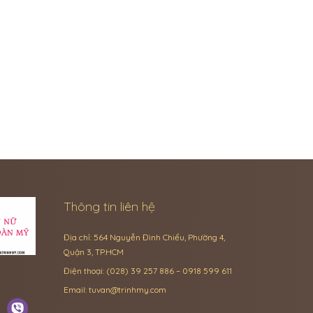
Thông tin liên hệ
Địa chỉ: 564 Nguyễn Đình Chiểu, Phường 4,
Quận 3, TP.HCM
Điện thoại: (028) 39 257 886 – 0918 599 611
Email:
tuvan@trinhmy.com