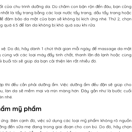
hất của chu trình dưỡng da. Dù chăm con bận rộn đến đâu, bạn cũng
 nhất là tẩy trang bằng các loại nước tẩy trang, dầu tẩy trang hoặc
 để đảm bảo da mặt của bạn sẽ không bị kích ứng nhé. Thứ 2, chọn
g quá 6.5 để làn da không bị khô quá sau khi rửa.
y xệ. Do đó, hãy dành 1 chút thời gian mỗi ngày để massage da mặt
cùng với các loại máy đẩy tinh chất, thanh lăn đá lạnh hoặc cùng
uổi tôi sẽ giúp da bạn cải thiện lên rất nhiều đó.
ợp thì đều cần phải dưỡng ẩm. Việc dưỡng ẩm đều đặn sẽ giúp cho
dầu, làn da sẽ mềm mại và mịn màng hơn. Đây gần như là bước cuối
ên nhé.
 phẩm mỹ phẩm
h ứng. Bên cạnh đó, việc sử dụng các loại mỹ phẩm không rõ nguồn
ởng đến sữa mẹ đang trong giai đoạn cho con bú. Do đó, hãy chọn