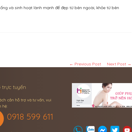
ống và sinh hoạt lành mạnh để đẹp từ bên ngoài, khỏe từ bên
← Previous Post
Next Post →
 trực tuyến
ch cần hỗ trợ và tư vấn, vui
n hệ:
0918 599 611