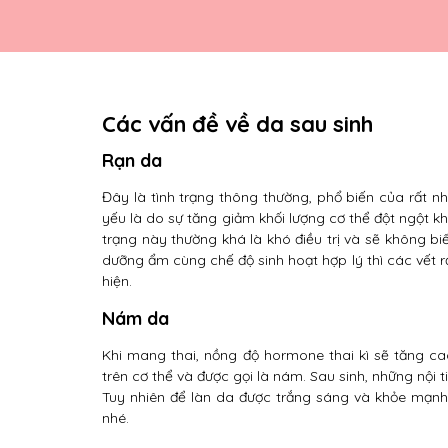
Các vấn đề về da sau sinh
Rạn da
Đây là tình trạng thông thường, phổ biến của rất 
yếu là do sự tăng giảm khối lượng cơ thể đột ngột kh
trạng này thường khá là khó điều trị và sẽ không
dưỡng ẩm cùng chế độ sinh hoạt hợp lý thì các vết r
hiện.
Nám da
Khi mang thai, nồng độ hormone thai kì sẽ tăng c
trên cơ thể và được gọi là nám. Sau sinh, những nội 
Tuy nhiên để làn da được trắng sáng và khỏe mạnh
nhé.