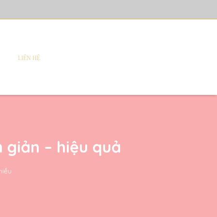
LIÊN HỆ
 giản – hiệu quả
hiều