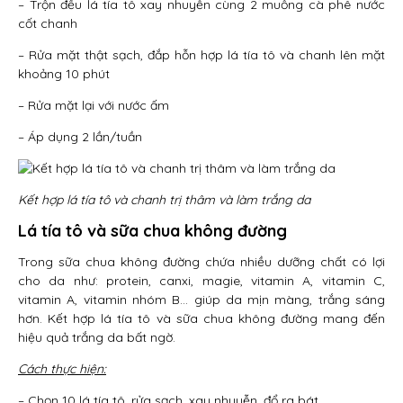
– Trộn đều lá tía tô xay nhuyễn cùng 2 muỗng cà phê nước
cốt chanh
– Rửa mặt thật sạch, đắp hỗn hợp lá tía tô và chanh lên mặt
khoảng 10 phút
– Rửa mặt lại với nước ấm
– Áp dụng 2 lần/tuần
Kết hợp lá tía tô và chanh trị thâm và làm trắng da
Lá tía tô và sữa chua không đường
Trong sữa chua không đường chứa nhiều dưỡng chất có lợi
cho da như: protein, canxi, magie, vitamin A, vitamin C,
vitamin A, vitamin nhóm B… giúp da mịn màng, trắng sáng
hơn. Kết hợp lá tía tô và sữa chua không đường mang đến
hiệu quả trắng da bất ngờ.
Cách thực hiện:
– Chọn 10 lá tía tô, rửa sạch, xay nhuyễn, đổ ra bát