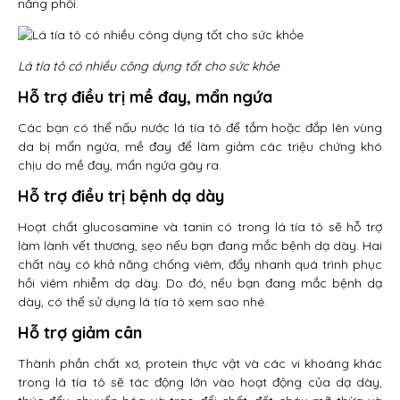
năng phổi.
Lá tía tô có nhiều công dụng tốt cho sức khỏe
Hỗ trợ điều trị mề đay, mẩn ngứa
Các bạn có thể nấu nước lá tía tô để tắm hoặc đắp lên vùng
da bị mẩn ngứa, mề đay để làm giảm các triệu chứng khó
chịu do mề đay, mẩn ngứa gây ra.
Hỗ trợ điều trị bệnh dạ dày
Hoạt chất glucosamine và tanin có trong lá tía tô sẽ hỗ trợ
làm lành vết thương, sẹo nếu bạn đang mắc bệnh dạ dày. Hai
chất này có khả năng chống viêm, đẩy nhanh quá trình phục
hồi viêm nhiễm dạ dày. Do đó, nếu bạn đang mắc bệnh dạ
dày, có thể sử dụng lá tía tô xem sao nhé.
Hỗ trợ giảm cân
Thành phần chất xơ, protein thực vật và các vi khoáng khác
trong lá tía tô sẽ tác động lớn vào hoạt động của dạ dày,