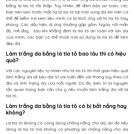
bằng lá tía tô rất thấp. Tuy nhiên, để đảm bảo an toàn, các
bạn nên test trước mặt nạ lá tía tô tại một vùng da kín trên cơ
thể để kiểm tra xem liệu mình có bị kích ứng với lá tía tô hay
không. Các dấu hiệu dị ứng thường gặp gồm: Ngứa, nổi mẩn
đỏ, mề đay… Sau khi khẳng định lá tía tô an toàn với làn da
của mình, các bạn có thể thoải mái sử dụng lá tía tô để làm
đẹp da.
Làm trắng da bằng lá tía tô bao lâu thì có hiệu
quả?
Với các nguyên liệu tự nhiên như lá tía tô thì thời gian hiệu quả
làm trắng da sẽ kéo dài từ vài tuần đến vài tháng tùy theo cơ
địa và tình trạng da của mỗi người. Do đó, kiên trì là nguyên
tắc quan trọng bạn cần chú ý nếu muốn làm trắng da với lá
tía tô.
Làm trắng da bằng lá tía tô có bị bắt nắng hay
không?
Lá tía tô không có công dụng chống nắng cho da, do đó nếu
dùng lá tía tô mà không có phương án chống nắng cho da