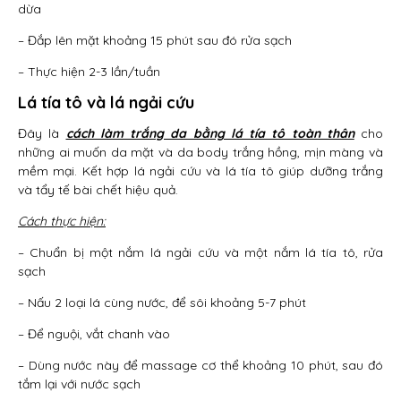
dừa
– Đắp lên mặt khoảng 15 phút sau đó rửa sạch
– Thực hiện 2-3 lần/tuần
Lá tía tô và lá ngải cứu
Đây là
cách làm trắng da bằng lá tía tô toàn thân
cho
những ai muốn da mặt và da body trắng hồng, mịn màng và
mềm mại. Kết hợp lá ngải cứu và lá tía tô giúp dưỡng trắng
và tẩy tế bài chết hiệu quả.
Cách thực hiện:
– Chuẩn bị một nắm lá ngải cứu và một nắm lá tía tô, rửa
sạch
– Nấu 2 loại lá cùng nước, để sôi khoảng 5-7 phút
– Để nguội, vắt chanh vào
– Dùng nước này để massage cơ thể khoảng 10 phút, sau đó
tắm lại với nước sạch