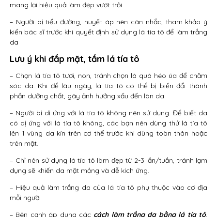
mang lại hiệu quả làm đẹp vượt trội
– Người bị tiểu đường, huyết áp nên cân nhắc, tham khảo ý
kiến bác sĩ trước khi quyết định sử dụng lá tía tô để làm trắng
da
Lưu ý khi đắp mặt, tắm lá tía tô
– Chọn lá tía tô tươi, non, tránh chọn lá quá héo úa để chăm
sóc da. Khi để lâu ngày, lá tía tô có thể bị biến đổi thành
phần dưỡng chất, gây ảnh hưởng xấu đến làn da.
– Người bị dị ứng với lá tía tô không nên sử dụng. Để biết da
có dị ứng với lá tía tô không, các bạn nên dùng thử lá tía tô
lên 1 vùng da kín trên cơ thể trước khi dùng toàn thân hoặc
trên mặt.
– Chỉ nên sử dụng lá tía tô làm đẹp từ 2-3 lần/tuần, tránh lạm
dụng sẽ khiến da mặt mỏng và dễ kích ứng.
– Hiệu quả làm trắng da của lá tía tô phụ thuộc vào cơ địa
mỗi người
– Bên cạnh áp dụng các
cách làm trắng da bằng lá tía tô
,