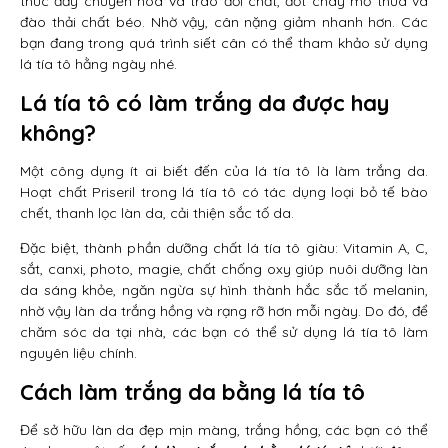
thúc đẩy chuyển hóa và trao đổi chất, đốt cháy mỡ thừa và
đào thải chất béo. Nhờ vậy, cân nặng giảm nhanh hơn. Các
bạn đang trong quá trình siết cân có thể tham khảo sử dụng
lá tía tô hằng ngày nhé.
Lá tía tô có làm trắng da được hay
không?
Một công dụng ít ai biết đến của lá tía tô là làm trắng da.
Hoạt chất Priseril trong lá tía tô có tác dụng loại bỏ tế bào
chết, thanh lọc làn da, cải thiện sắc tố da.
Đặc biệt, thành phần dưỡng chất lá tía tô giàu: Vitamin A, C,
sắt, canxi, photo, magie, chất chống oxy giúp nuôi dưỡng làn
da sáng khỏe, ngăn ngừa sự hình thành hắc sắc tố melanin,
nhờ vậy làn da trắng hồng và rạng rỡ hơn mỗi ngày. Do đó, để
chăm sóc da tại nhà, các bạn có thể sử dụng lá tía tô làm
nguyên liệu chính.
Cách làm trắng da bằng lá tía tô
Để sở hữu làn da đẹp mịn màng, trắng hồng, các bạn có thể