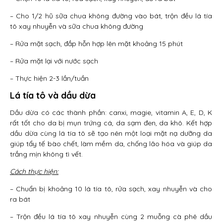
– Cho 1/2 hũ sữa chua không đường vào bát, trộn đều lá tía
tô xay nhuyễn và sữa chua không đường
– Rửa mặt sạch, đắp hỗn hợp lên mặt khoảng 15 phút
– Rửa mặt lại với nước sạch
– Thực hiện 2-3 lần/tuần
Lá tía tô và dầu dừa
Dầu dừa có các thành phần: canxi, magie, vitamin A, E, D, K
rất tốt cho da bị mụn trứng cá, da sạm đen, da khô. Kết hợp
dầu dừa cùng lá tía tô sẽ tạo nên một loại mặt nạ dưỡng da
giúp tẩy tế bào chết, làm mềm da, chống lão hóa và giúp da
trắng mịn không tì vết.
Cách thực hiện:
– Chuẩn bị khoảng 10 lá tía tô, rửa sạch, xay nhuyễn và cho
ra bát
– Trộn đều lá tía tô xay nhuyễn cùng 2 muỗng cà phê dầu