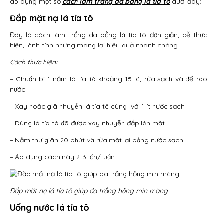
áp dụng một số
cách làm trắng da bằng lá tía tô
dưới đây:
Đắp mặt nạ lá tía tô
Đây là cách làm trắng da bằng lá tía tô đơn giản, dễ thực
hiện, lành tính nhưng mang lại hiệu quả nhanh chóng.
Cách thực hiện:
– Chuẩn bị 1 nắm lá tía tô khoảng 15 lá, rửa sạch và để ráo
nước
– Xay hoặc giã nhuyễn lá tía tô cùng với 1 ít nước sạch
– Dùng lá tía tô đã được xay nhuyễn đắp lên mặt
– Nằm thư giãn 20 phút và rửa mặt lại bằng nước sạch
– Áp dụng cách này 2-3 lần/tuần
Đắp mặt nạ lá tía tô giúp da trắng hồng mịn màng
Uống nước lá tía tô