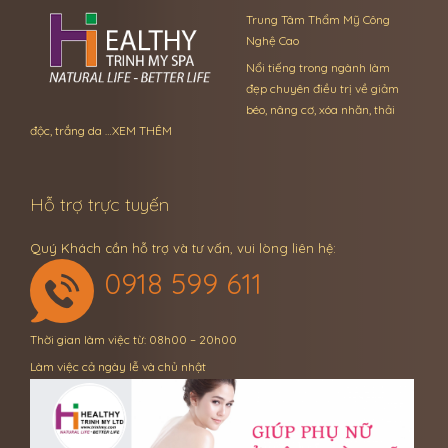
Trung Tâm Thẩm Mỹ Công
Nghệ Cao
Nổi tiếng trong ngành làm
đẹp chuyên điều trị về giảm
béo, nâng cơ, xóa nhăn, thải
độc, trắng da …
XEM THÊM
Hỗ trợ trực tuyến
Quý Khách cần hỗ trợ và tư vấn, vui lòng liên hệ:
0918 599 611
Thời gian làm việc từ: 08h00 – 20h00
Làm việc cả ngày lễ và chủ nhật