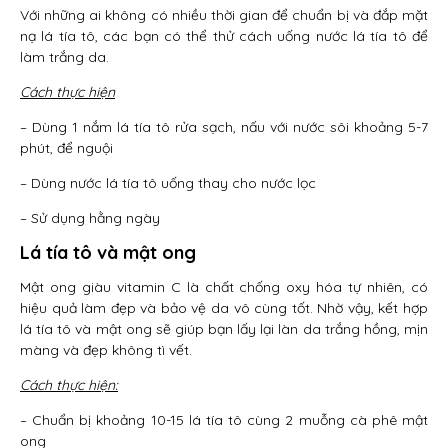
Với những ai không có nhiều thời gian để chuẩn bị và đắp mặt
nạ lá tía tô, các bạn có thể thử cách uống nước lá tía tô để
làm trắng da.
Cách thực hiện
– Dùng 1 nắm lá tía tô rửa sạch, nấu với nước sôi khoảng 5-7
phút, để nguội
– Dùng nước lá tía tô uống thay cho nước lọc
– Sử dụng hằng ngày
Lá tía tô và mật ong
Mật ong giàu vitamin C là chất chống oxy hóa tự nhiên, có
hiệu quả làm đẹp và bảo vệ da vô cùng tốt. Nhờ vậy, kết hợp
lá tía tô và mật ong sẽ giúp bạn lấy lại làn da trắng hồng, mịn
màng và đẹp không tì vết.
Cách thực hiện:
– Chuẩn bị khoảng 10-15 lá tía tô cùng 2 muỗng cà phê mật
ong