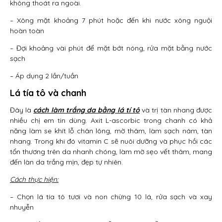
không thoát ra ngoài.
– Xông mặt khoảng 7 phút hoặc đến khi nước xông nguội
hoàn toàn
– Đợi khoảng vài phút để mặt bớt nóng, rửa mặt bằng nước
sạch
– Áp dụng 2 lần/tuần
Lá tía tô và chanh
Đây là
cách làm trắng da bằng lá tí tô
và trị tàn nhang được
nhiều chị em tin dùng. Axit L-ascorbic trong chanh có khả
năng làm se khít lỗ chân lông, mờ thâm, làm sạch nám, tàn
nhang. Trong khi đó vitamin C sẽ nuôi dưỡng và phục hồi các
tổn thương trên da nhanh chóng, làm mờ sẹo vết thâm, mang
đến làn da trắng mịn, đẹp tự nhiên.
Cách thực hiện:
– Chọn lá tía tô tươi và non chừng 10 lá, rửa sạch và xay
nhuyễn