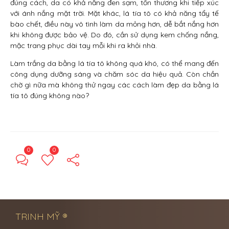
đúng cách, da có khả năng đen sạm, tổn thương khi tiếp xúc
với ánh nắng mặt trời. Mặt khác, lá tía tô có khả năng tẩy tế
bào chết, điều này vô tình làm da mỏng hơn, dễ bắt nắng hơn
khi không được bảo vệ. Do đó, cần sử dụng kem chống nắng,
mặc trang phục dài tay mỗi khi ra khỏi nhà.
Làm trắng da bằng lá tía tô không quá khó, có thể mang đến
công dụng dưỡng sáng và chăm sóc da hiệu quả. Còn chần
chờ gì nữa mà không thử ngay các cách làm đẹp da bằng lá
tía tô đúng không nào?
0
0
← Previous Post
Next Post →
TRINH MỸ ®