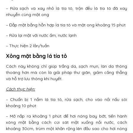
– Rửa sạch và xay nhỏ lá tía tô, trộn đều lá tía tô đã xay
nhuyễn cùng mật ong
– Đắp mặt bằng hỗn hợp lá tía tô và mật ong khoảng 15 phút
– Rửa lại mặt với nước ấm, nước lạnh
– Thực hiện 2 lần/tuần
Xông mặt bằng lá tía tô
Cách này không chỉ giúp trắng da, sạch mụn, làn da thông
thoáng hơn mà còn là giải pháp thư giãn, giảm căng thẳng
và hỗ trợ lưu thông khí huyết.
Cách thực hiện:
– Chuẩn bị 1 nắm lá tía tô, rửa sạch, cho vào nồi nấu sôi
khoảng 10 phút
– Mở nắp ra khoảng 1 phút để hơi nóng bay bớt, tiến hành
xông mặt bằng cách cúi sát mặt xuống nồi nước, cách
khoảng 30cm, trùm một khăn rộng lên đầu sao cho hơi nóng