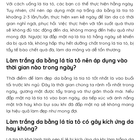
Với cách uống lá tía tô, các bạn có thể thực hiện hằng ngày.
Tuy nhiên, chỉ nên áp dụng mặt nạ trắng da bằng lá tía tô
khoảng 2-3 lần/tuần, thực hiện xen kẽ ngày để làn da có thời
gian nghỉ ngơi, phục hồi. Việc thực hiện với tần suất quá thưa
sẽ không đủ tác động đến da, không mang đến hiệu quả như
mong đợi. Ngược lại đắp mặt nạ lá tía tô hằng ngày sẽ khiến
da bị quá tải, không hấp thụ hết dưỡng chất trong lá tía tô, bị
tẩy tế bào chết quá đà, làm da mỏng và dễ tổn thương.
Làm trắng da bằng lá tía tô nên áp dụng vào
thời gian nào trong ngày?
Thời điểm để làm đẹp da bằng lá tía tô tốt nhất là vào buổi
tối trước khi ngủ. Đây là thời gian chúng ta rảnh rỗi nhất trong
ngày, gương mặt được tẩy trang và thư giãn thoải mái. Nếu
đắp mặt nạ lá tía tô vào ban ngày, da tiếp xúc với ánh nắng
mặt trời hay khói bụi sau khi đã đắp mặt nạ sẽ không mang
lại hiệu quả làm đẹp như mong đợi.
Làm trắng da bằng lá tía tô có gây kích ứng da
hay không?
Lá tía tô khá lành tính nên tỉ lệ bị kích ứng da khi làm trắng da