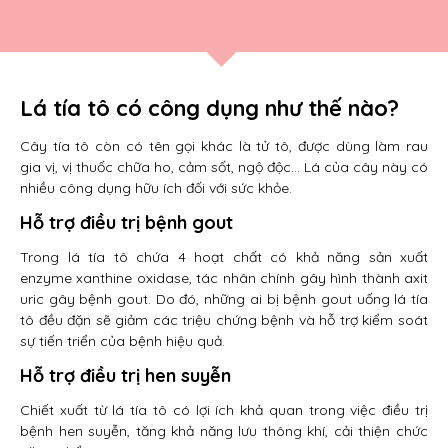
Lá tía tô có công dụng như thế nào?
Cây tía tô còn có tên gọi khác là tử tô, được dùng làm rau
gia vị, vị thuốc chữa ho, cảm sốt, ngộ độc… Lá của cây này có
nhiều công dụng hữu ích đối với sức khỏe.
Hỗ trợ điều trị bệnh gout
Trong lá tía tô chứa 4 hoạt chất có khả năng sản xuất
enzyme xanthine oxidase, tác nhân chính gây hình thành axit
uric gây bệnh gout. Do đó, những ai bị bệnh gout uống lá tía
tô đều đặn sẽ giảm các triệu chứng bệnh và hỗ trợ kiểm soát
sự tiến triển của bệnh hiệu quả.
Hỗ trợ điều trị hen suyễn
Chiết xuất từ lá tía tô có lợi ích khả quan trong việc điều trị
bệnh hen suyễn, tăng khả năng lưu thông khí, cải thiện chức