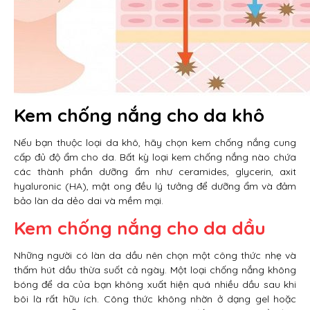
Kem chống nắng cho da khô
Nếu bạn thuộc loại da khô, hãy chọn kem chống nắng cung
cấp đủ độ ẩm cho da. Bất kỳ loại kem chống nắng nào chứa
các thành phần dưỡng ẩm như ceramides, glycerin, axit
hyaluronic (HA), mật ong đều lý tưởng để dưỡng ẩm và đảm
bảo làn da dẻo dai và mềm mại.
Kem chống nắng cho da dầu
Những người có làn da dầu nên chọn một công thức nhẹ và
thấm hút dầu thừa suốt cả ngày. Một loại chống nắng không
bóng để da của bạn không xuất hiện quá nhiều dầu sau khi
bôi là rất hữu ích. Công thức không nhờn ở dạng gel hoặc