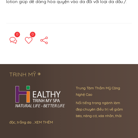
lotion giúp dễ dàng hòa quyện vào da đối với loại da dầu./.
0
0
← Previous Post
Next Post →
TRINH MỸ ®
Trung Tâm Thẩm Mỹ Công
Nghệ Cao
Nổi tiếng trong ngành làm
đẹp chuyên điều trị về giảm
béo, nâng cơ, xóa nhăn, thải
độc, trắng da …
XEM THÊM