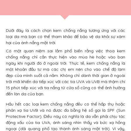
Dưới đây là cách chọn kem chống nắng tương ứng với các
loại da mà bạn có thể tham khảo để bảo vệ da khỏi sự xâm
hại của ánh nắng mặt trời.
Có một quan niệm sai lầm phổ biến rằng việc thoa kem
chống nắng chỉ cần thực hiện vào mùa hè hoặc vào ban
ngày khi người đó ở ngoài trời. Thực tế, kem chống nắng là
một khoản đầu tư mà các chị em nên cho vào chế độ làm
đẹp của mình suốt cả năm. Không chỉ dành thời gian ở ngoài
trời mới khiến da tiếp xúc với các tia UVA và UVB mà thậm chí
15 phút tiếp xúc với tia nắng từ cửa sổ cũng có thể ảnh hưởng
đến làn da của bạn.
Hầu hết các loại kem chống nắng đều có thể hấp thụ hoặc
phản xạ tia UVB và nó được đo bằng hệ số gọi là SPF (Sun
Protective Factor). Điều này có nghĩa là da vẫn phải chịu tác
động xấu của tia UVA, ánh sáng nhìn thấy và bức xạ hồng
ngoại (dải quang phổ tạo thành ánh sáng mặt trời). Vì vậy,