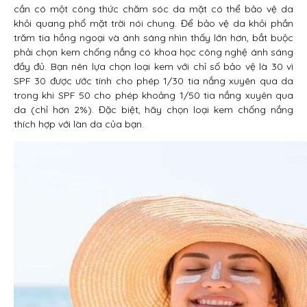
cần có một công thức chăm sóc da mặt có thể bảo vệ da
khỏi quang phổ mặt trời nói chung. Để bảo vệ da khỏi phần
trăm tia hồng ngoại và ánh sáng nhìn thấy lớn hơn, bắt buộc
phải chọn kem chống nắng có khoa học công nghệ ánh sáng
đầy đủ. Bạn nên lựa chọn loại kem với chỉ số bảo vệ là 30 vì
SPF 30 được ước tính cho phép 1/30 tia nắng xuyên qua da
trong khi SPF 50 cho phép khoảng 1/50 tia nắng xuyên qua
da (chỉ hơn 2%). Đặc biệt, hãy chọn loại kem chống nắng
thích hợp với làn da của bạn.