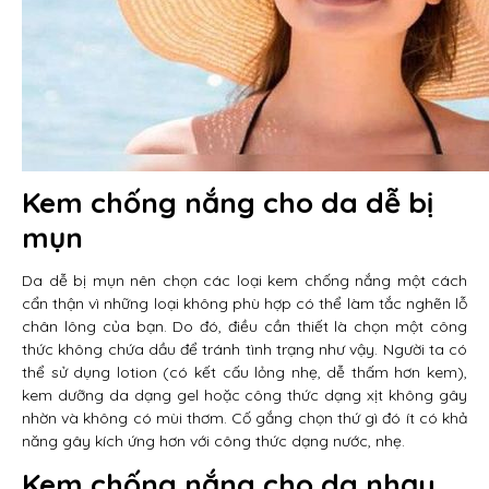
Kem chống nắng cho da dễ bị
mụn
Da dễ bị mụn nên chọn các loại kem chống nắng một cách
cẩn thận vì những loại không phù hợp có thể làm tắc nghẽn lỗ
chân lông của bạn. Do đó, điều cần thiết là chọn một công
thức không chứa dầu để tránh tình trạng như vậy. Người ta có
thể sử dụng lotion (có kết cấu lỏng nhẹ, dễ thấm hơn kem),
kem dưỡng da dạng gel hoặc công thức dạng xịt không gây
nhờn và không có mùi thơm. Cố gắng chọn thứ gì đó ít có khả
năng gây kích ứng hơn với công thức dạng nước, nhẹ.
Kem chống nắng cho da nhạy