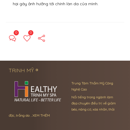
hại gây ảnh hưởng tới chính làn da của mình.
0
0
← Previous Post
Next Post →
TRINH MỸ ®
Trung Tâm Thẩm Mỹ Công
Nghệ Cao
Nổi tiếng trong ngành làm
đẹp chuyên điều trị về giảm
béo, nâng cơ, xóa nhăn, thải
độc, trắng da …
XEM THÊM