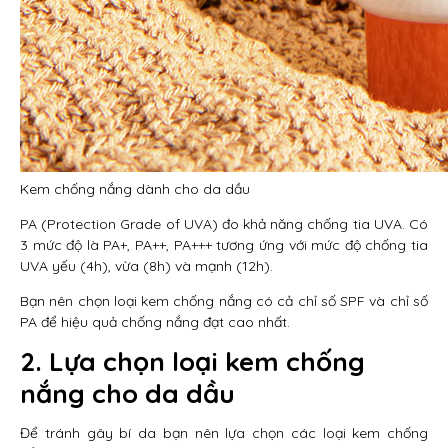
Kem chống nắng dành cho da dầu
PA (Protection Grade of UVA) đo khả năng chống tia UVA. Có
3 mức độ là PA+, PA++, PA+++ tương ứng với mức độ chống tia
UVA yếu (4h), vừa (8h) và mạnh (12h).
Bạn nên chọn loại kem chống nắng có cả chỉ số SPF và chỉ số
PA để hiệu quả chống nắng đạt cao nhất.
2. Lựa chọn loại kem chống
nắng cho da dầu
Để tránh gây bí da bạn nên lựa chọn các loại kem chống