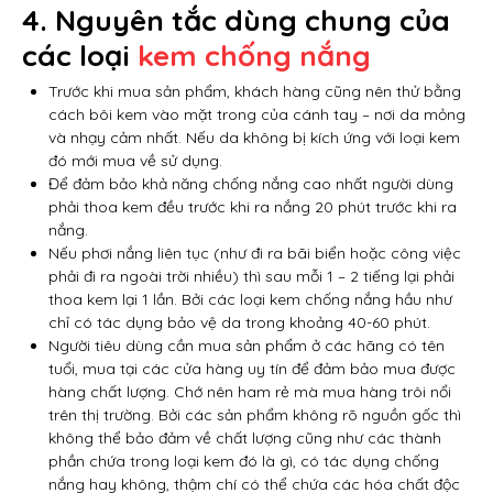
4. Nguyên tắc dùng chung của
các loại
kem chống nắng
Trước khi mua sản phẩm, khách hàng cũng nên thử bằng
cách bôi kem vào mặt trong của cánh tay – nơi da mỏng
và nhạy cảm nhất. Nếu da không bị kích ứng với loại kem
đó mới mua về sử dụng.
Để đảm bảo khả năng chống nắng cao nhất người dùng
phải thoa kem đều trước khi ra nắng 20 phút trước khi ra
nắng.
Nếu phơi nắng liên tục (như đi ra bãi biển hoặc công việc
phải đi ra ngoài trời nhiều) thì sau mỗi 1 – 2 tiếng lại phải
thoa kem lại 1 lần. Bởi các loại kem chống nắng hầu như
chỉ có tác dụng bảo vệ da trong khoảng 40-60 phút.
Người tiêu dùng cần mua sản phẩm ở các hãng có tên
tuổi, mua tại các cửa hàng uy tín để đảm bảo mua được
hàng chất lượng. Chớ nên ham rẻ mà mua hàng trôi nổi
trên thị trường. Bởi các sản phẩm không rõ nguồn gốc thì
không thể bảo đảm về chất lượng cũng như các thành
phần chứa trong loại kem đó là gì, có tác dụng chống
nắng hay không, thậm chí có thể chứa các hóa chất độc