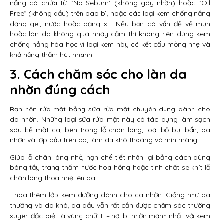
nắng có chứa từ “No Sebum” (không gây nhờn) hoặc “Oil
Free” (không dầu) trên bao bì, hoặc các loại kem chống nắng
dạng gel, nước hoặc dạng xịt. Nếu bạn có vấn đề về mụn
hoặc làn da không quá nhạy cảm thì không nên dùng kem
chống nắng hóa học vì loại kem này có kết cấu mỏng nhẹ và
khả năng thấm hút nhanh.
3. Cách chăm sóc cho làn da
nhờn đúng cách
Bạn nên rửa mặt bằng sữa rửa mặt chuyên dụng dành cho
da nhờn. Những loại sữa rửa mặt này có tác dụng làm sạch
sâu bề mặt da, bên trong lỗ chân lông, loại bỏ bụi bẩn, bã
nhờn và lớp dầu trên da, làm da khô thoáng và mịn màng.
Giúp lỗ chân lông nhỏ, hạn chế tiết nhờn lại bằng cách dùng
bông tẩy trang thấm nước hoa hồng hoặc tinh chất se khít lỗ
chân lông thoa nhẹ lên da.
Thoa thêm lớp kem dưỡng dành cho da nhờn. Giống như da
thường và da khô, da dầu vẫn rất cần được chăm sóc thường
xuyên đặc biệt là vùng chữ T – nơi bị nhờn mạnh nhất với kem