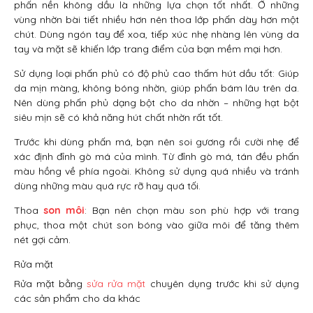
phấn nền không dầu là những lựa chọn tốt nhất. Ở những
vùng nhờn bài tiết nhiều hơn nên thoa lớp phấn dày hơn một
chút. Dùng ngón tay để xoa, tiếp xúc nhẹ nhàng lên vùng da
tay và mặt sẽ khiến lớp trang điểm của bạn mềm mại hơn.
Sử dụng loại phấn phủ có độ phủ cao thấm hút dầu tốt: Giúp
da mịn màng, không bóng nhờn, giúp phấn bám lâu trên da.
Nên dùng phấn phủ dạng bột cho da nhờn – những hạt bột
siêu mịn sẽ có khả năng hút chất nhờn rất tốt.
Trước khi dùng phấn má, bạn nên soi gương rồi cười nhẹ để
xác định đỉnh gò má của mình. Từ đỉnh gò má, tán đều phấn
màu hồng về phía ngoài. Không sử dụng quá nhiều và tránh
dùng những màu quá rực rỡ hay quá tối.
Thoa
son môi
: Bạn nên chọn màu son phù hợp với trang
phục, thoa một chút son bóng vào giữa môi để tăng thêm
nét gợi cảm.
Rửa mặt
Rửa mặt bằng
sửa rửa mặt
chuyên dụng trước khi sử dụng
các sản phẩm cho da khác