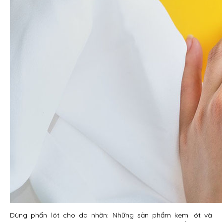
Dùng phấn lót cho da nhờn: Những sản phẩm kem lót và