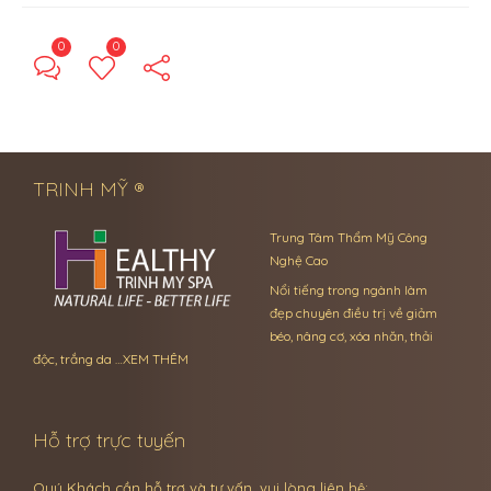
0
0
← Previous Post
Next Post →
TRINH MỸ ®
Trung Tâm Thẩm Mỹ Công
Nghệ Cao
Nổi tiếng trong ngành làm
đẹp chuyên điều trị về giảm
béo, nâng cơ, xóa nhăn, thải
độc, trắng da …
XEM THÊM
Hỗ trợ trực tuyến
Quý Khách cần hỗ trợ và tư vấn, vui lòng liên hệ: