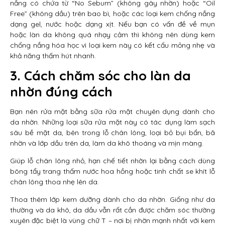
nắng có chứa từ “No Sebum” (không gây nhờn) hoặc “Oil
Free” (không dầu) trên bao bì, hoặc các loại kem chống nắng
dạng gel, nước hoặc dạng xịt. Nếu bạn có vấn đề về mụn
hoặc làn da không quá nhạy cảm thì không nên dùng kem
chống nắng hóa học vì loại kem này có kết cấu mỏng nhẹ và
khả năng thấm hút nhanh.
3. Cách chăm sóc cho làn da
nhờn đúng cách
Bạn nên rửa mặt bằng sữa rửa mặt chuyên dụng dành cho
da nhờn. Những loại sữa rửa mặt này có tác dụng làm sạch
sâu bề mặt da, bên trong lỗ chân lông, loại bỏ bụi bẩn, bã
nhờn và lớp dầu trên da, làm da khô thoáng và mịn màng.
Giúp lỗ chân lông nhỏ, hạn chế tiết nhờn lại bằng cách dùng
bông tẩy trang thấm nước hoa hồng hoặc tinh chất se khít lỗ
chân lông thoa nhẹ lên da.
Thoa thêm lớp kem dưỡng dành cho da nhờn. Giống như da
thường và da khô, da dầu vẫn rất cần được chăm sóc thường
xuyên đặc biệt là vùng chữ T – nơi bị nhờn mạnh nhất với kem