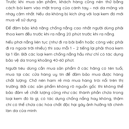
Trước khi mua sản phẩm, khách hàng cũng nên thử bằng
cách bôi kem vào mặt trong của cánh tay – nơi da mỏng và
nhạy cảm nhất. Nếu da không bị kích ứng với loại kem đó mới
mua về sử dụng.
Để đảm bảo khả năng chống nắng cao nhất người dùng phải
thoa kem đều trước khi ra nắng 20 phút trước khi ra nắng.
Nếu phơi nắng liên tục (như đi ra bãi biển hoặc công việc phải
đi ra ngoài trời nhiều) thì sau mỗi 1 – 2 tiếng lại phải thoa kem
lại 1 lần. Bởi các loại kem chống nắng hầu như chỉ có tác dụng
bảo vệ da trong khoảng 40-60 phút.
Người tiêu dùng cần mua sản phẩm ở các hãng có tên tuổi,
mua tại các cửa hàng uy tín để đảm bảo mua được hàng
chất lượng. Chớ nên ham rẻ mà mua hàng trôi nổi trên thị
trường. Bởi các sản phẩm không rõ nguồn gốc thì không thể
bảo đảm về chất lượng cũng như các thành phần chứa trong
loại kem đó là gì, có tác dụng chống nắng hay không, thậm
chí có thể chứa các hóa chất độc hại gây ảnh hưởng tới chính
làn da của mình.