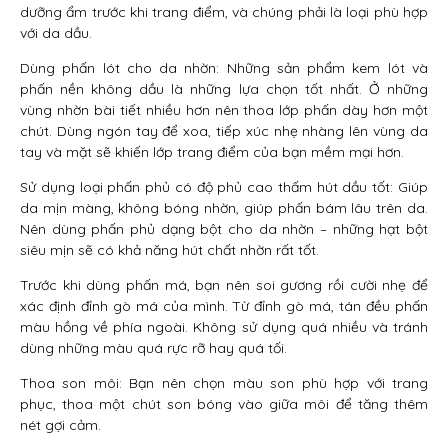
dưỡng ẩm trước khi trang điểm, và chúng phải là loại phù hợp
với da dầu.
Dùng phấn lót cho da nhờn: Những sản phẩm kem lót và
phấn nền không dầu là những lựa chọn tốt nhất. Ở những
vùng nhờn bài tiết nhiều hơn nên thoa lớp phấn dày hơn một
chút. Dùng ngón tay để xoa, tiếp xúc nhẹ nhàng lên vùng da
tay và mặt sẽ khiến lớp trang điểm của bạn mềm mại hơn.
Sử dụng loại phấn phủ có độ phủ cao thấm hút dầu tốt: Giúp
da mịn màng, không bóng nhờn, giúp phấn bám lâu trên da.
Nên dùng phấn phủ dạng bột cho da nhờn – những hạt bột
siêu mịn sẽ có khả năng hút chất nhờn rất tốt.
Trước khi dùng phấn má, bạn nên soi gương rồi cười nhẹ để
xác định đỉnh gò má của mình. Từ đỉnh gò má, tán đều phấn
màu hồng về phía ngoài. Không sử dụng quá nhiều và tránh
dùng những màu quá rực rỡ hay quá tối.
Thoa son môi: Bạn nên chọn màu son phù hợp với trang
phục, thoa một chút son bóng vào giữa môi để tăng thêm
nét gợi cảm.